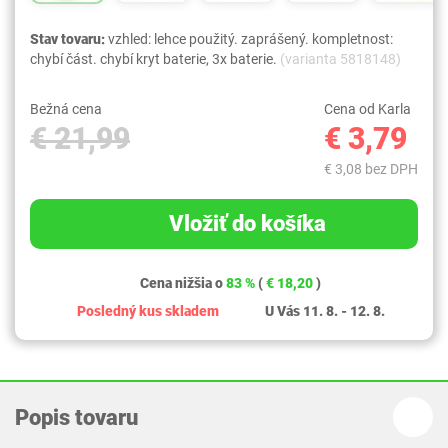
Stav tovaru:
vzhled: lehce použitý. zaprášený. kompletnost:
chybí část. chybí kryt baterie, 3x baterie.
(varianta 5818148)
Bežná cena
Cena od Karla
€ 21,99
€ 3,79
€ 3,08 bez DPH
Vložiť do košíka
Cena nižšia o
83 %
(
€ 18,20
)
Posledný kus skladem
U Vás 11. 8. - 12. 8.
Popis tovaru