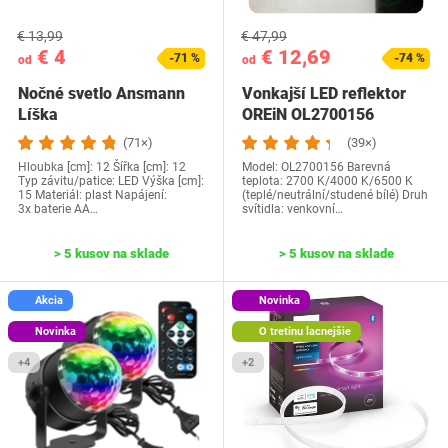
€ 13,99
€ 47,99
€ 4
€ 12,69
-71 %
-74 %
od
od
Nočné svetlo Ansmann
Vonkajší LED reflektor
Líška
OREiN OL2700156
(71×)
(39×)
Hloubka [cm]: 12 Šířka [cm]: 12
Model: OL2700156 Barevná
Typ závitu/patice: LED Výška [cm]:
teplota: 2700 K/4000 K/6500 K
15 Materiál: plast Napájení:
(teplé/neutrální/studené bílé) Druh
3x baterie AA…
svítidla: venkovní…
> 5 kusov na sklade
> 5 kusov na sklade
Akcia
Novinka
Novinka
O tretinu lacnejšie
+4
+2