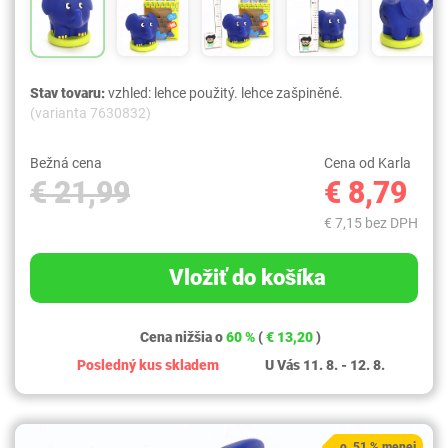
Stav tovaru:
vzhled: lehce použitý. lehce zašpiněné.
(varianta 7630832)
Bežná cena
Cena od Karla
€ 21,99
€ 8,79
€ 7,15 bez DPH
Vložiť do košíka
Cena nižšia o
60 %
(
€ 13,20
)
Posledný kus skladem
U Vás 11. 8. - 12. 8.
o 51 % menej