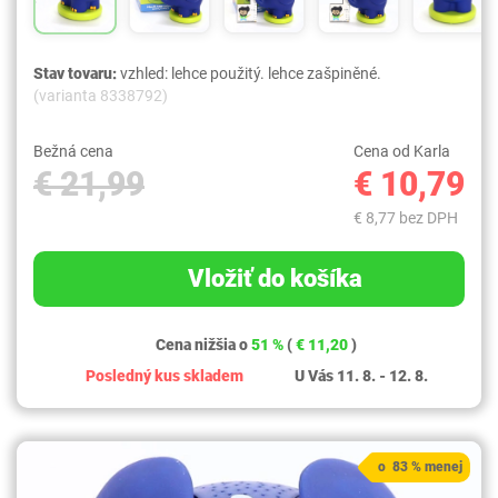
Stav tovaru:
vzhled: lehce použitý. lehce zašpiněné.
(varianta 8338792)
Bežná cena
Cena od Karla
€ 21,99
€ 10,79
€ 8,77 bez DPH
Vložiť do košíka
Cena nižšia o
51 %
(
€ 11,20
)
Posledný kus skladem
U Vás 11. 8. - 12. 8.
o 83 % menej