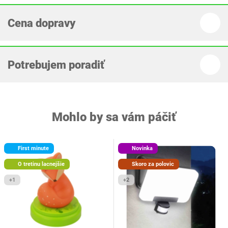
Cena dopravy
Potrebujem poradiť
Mohlo by sa vám páčiť
First minute
Novinka
O tretinu lacnejšie
Skoro za polovic
+1
+2