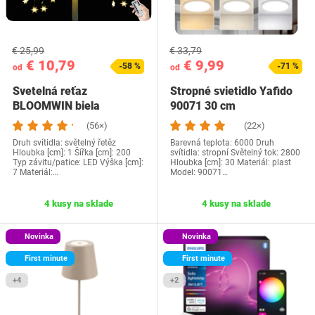
€ 25,99
€ 33,79
€ 10,79
€ 9,99
-58 %
-71 %
od
od
Svetelná reťaz
Stropné svietidlo Yafido
BLOOMWIN biela
90071 30 cm
(56×)
(22×)
Druh svítidla: světelný řetěz
Barevná teplota: 6000 Druh
Hloubka [cm]: 1 Šířka [cm]: 200
svítidla: stropní Světelný tok: 2800
Typ závitu/patice: LED Výška [cm]:
Hloubka [cm]: 30 Materiál: plast
7 Materiál:…
Model: 90071…
4 kusy na sklade
4 kusy na sklade
Novinka
Novinka
First minute
First minute
+4
+2