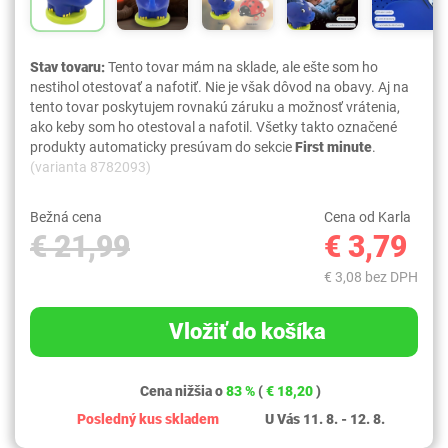
Stav tovaru:
Tento tovar mám na sklade, ale ešte som ho
nestihol otestovať a nafotiť. Nie je však dôvod na obavy. Aj na
tento tovar poskytujem rovnakú záruku a možnosť vrátenia,
ako keby som ho otestoval a nafotil. Všetky takto označené
produkty automaticky presúvam do sekcie
First minute
.
(varianta 8782093)
Bežná cena
Cena od Karla
€ 21,99
€ 3,79
€ 3,08 bez DPH
Vložiť do košíka
Cena nižšia o
83 %
(
€ 18,20
)
Posledný kus skladem
U Vás 11. 8. - 12. 8.