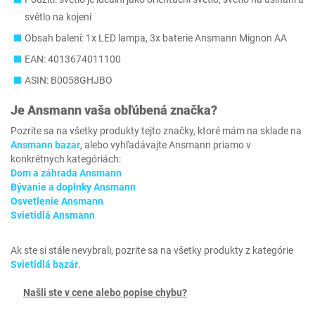
světlo na kojení
Obsah balení: 1x LED lampa, 3x baterie Ansmann Mignon AA
EAN: 4013674011100
ASIN: B0058GHJBO
Je
Ansmann
vaša obľúbená značka?
Pozrite sa na všetky produkty tejto značky, ktoré mám na sklade na
Ansmann bazar
, alebo vyhľadávajte Ansmann priamo v
konkrétnych kategóriách:
Dom a záhrada Ansmann
Bývanie a doplnky Ansmann
Osvetlenie Ansmann
Svietidlá Ansmann
Ak ste si stále nevybrali, pozrite sa na všetky produkty z kategórie
Svietidlá bazár
.
Našli ste v cene alebo popise chybu?