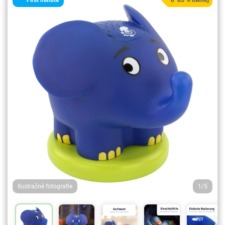
First minute
o 83 % menej
Ilustračné fotografie
1/5