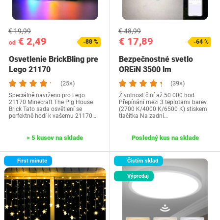
€ 19,99
€ 48,99
€ 2,49
€ 17,89
-88 %
-64 %
od
Osvetlenie BrickBling pre
Bezpečnostné svetlo
Lego 21170
OREiN 3500 lm
(25×)
(39×)
Speciálně navrženo pro Lego
Životnost činí až 50 000 hod
21170 Minecraft The Pig House
Přepínání mezi 3 teplotami barev
Brick Tato sada osvětlení se
(2700 K/4000 K/6500 K) stiskem
perfektně hodí k vašemu 21170…
tlačítka Na zadní…
> 5 kusov na sklade
Posledný kus na sklade
First minute
Čistím sklad
Výpredaj