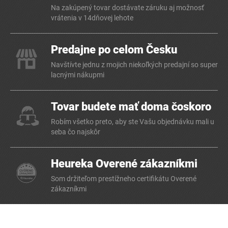
Na zakúpený tovar dostávate záruku aj možnosť
vrátenia v 14dňovej lehote
Predajne po celom Česku
Navštívte jednu z mojich niekoľkých predajní so super
lacnými nákupmi
Tovar budete mať doma čoskoro
Robím všetko preto, aby ste Vašu objednávku mali u
seba čo najskôr
Heureka Overené zákazníkmi
Som držiteľom prestížneho certifikátu Overené
zákazníkmi