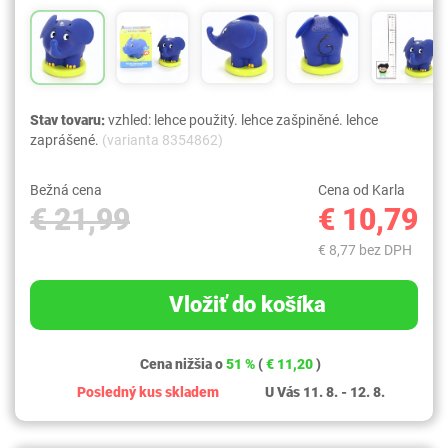
Stav tovaru:
vzhled: lehce použitý. lehce zašpiněné. lehce
zaprášené.
(varianta 8354862)
Bežná cena
Cena od Karla
€ 21,99
€ 10,79
€ 8,77 bez DPH
Vložiť do košíka
Cena nižšia o
51 %
(
€ 11,20
)
Posledný kus skladem
U Vás 11. 8. - 12. 8.