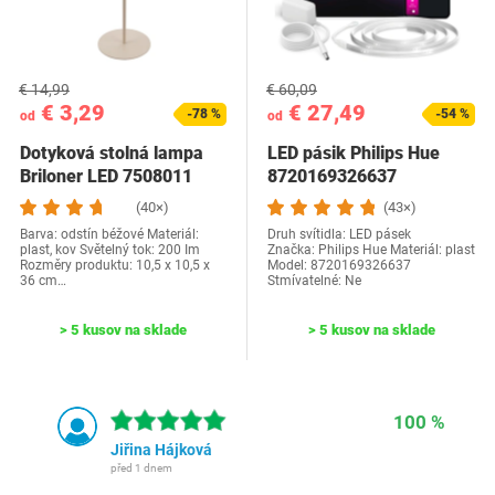
€ 14,99
€ 60,09
€ 3,29
€ 27,49
-78 %
-54 %
od
od
Dotyková stolná lampa
LED pásik Philips Hue
Briloner LED 7508011
8720169326637
(40×)
(43×)
Barva: odstín béžové Materiál:
Druh svítidla: LED pásek
plast, kov Světelný tok: 200 Im
Značka: Philips Hue Materiál: plast
Rozměry produktu: ‎10,5 x 10,5 x
Model: 8720169326637
36 cm…
Stmívatelné: Ne
> 5 kusov na sklade
> 5 kusov na sklade
100 %
Jiřina Hájková
před 1 dnem