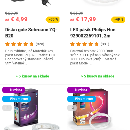
€ 28,99
€ 35,39
€ 4,99
€ 17,99
-83 %
-49 %
od
od
Disko gule Sebruanc ZQ-
LED pásik Philips Hue
B20
929002269101, 2m
(82×)
(99+)
Druh svítidla: jiné Materiál: kov,
Barevná teplota: 2000 Druh
plast Model: ZQ-B20 Patice: LED
svítidla: LED pásek Světelný tok:
Podporovaný standard: Žádný
‎1600 Hloubka [cm]: 1 Materiál:
Stmívatelné:…
plast Model:…
> 5 kusov na sklade
> 5 kusov na sklade
Novinka
Novinka
First minute
First minute
+1
+2