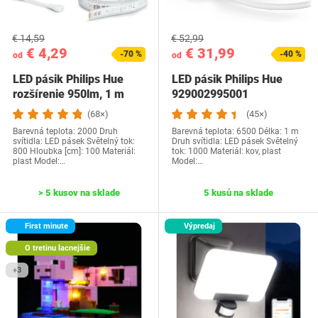
€ 14,59
€ 52,99
€ 4,29
€ 31,99
-70 %
-40 %
od
od
LED pásik Philips Hue
LED pásik Philips Hue
rozšírenie 950lm, 1 m
929002995001
(68×)
(45×)
Barevná teplota: 2000 Druh
Barevná teplota: 6500 Délka: 1 m
svítidla: LED pásek Světelný tok:
Druh svítidla: LED pásek Světelný
800 Hloubka [cm]: 100 Materiál:
tok: 1000 Materiál: kov, plast
plast Model:…
Model:…
> 5 kusov na sklade
5 kusů na sklade
First minute
Výpredaj
O tretinu lacnejšie
+3