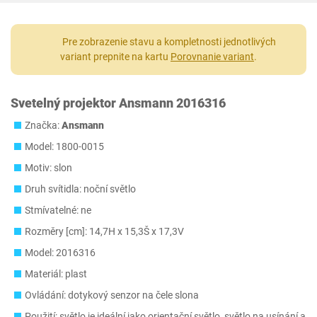
Pre zobrazenie stavu a kompletnosti jednotlivých
variant prepnite na kartu
Porovnanie variant
.
Svetelný projektor Ansmann ‎2016316
Značka:
Ansmann
Model: 1800-0015
Motiv: slon
Druh svítidla: noční světlo
Stmívatelné: ne
Rozměry [cm]: 14,7H x 15,3Š x 17,3V
Model: ‎2016316
Materiál: plast
Ovládání: dotykový senzor na čele slona
Použití: světlo je ideální jako orientační světlo, světlo na usínání a