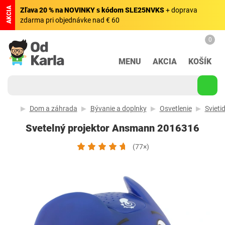
AKCIA
Zľava 20 % na NOVINKY s kódom SLE25NVKS
+ doprava
zdarma pri objednávke nad € 60
0
MENU
AKCIA
KOŠÍK
Dom a záhrada
Bývanie a doplnky
Osvetlenie
Svietid
Svetelný projektor Ansmann ‎2016316
(77×)