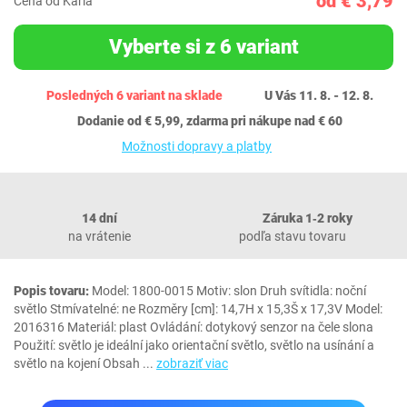
od € 3,79
Cena od Karla
Vyberte si z 6 variant
Posledných 6 variant na sklade
U Vás 11. 8. - 12. 8.
Dodanie od € 5,99, zdarma pri nákupe nad € 60
Možnosti dopravy a platby
14 dní
Záruka 1‐2 roky
na vrátenie
podľa stavu tovaru
Popis tovaru:
Model: 1800-0015 Motiv: slon Druh svítidla: noční
světlo Stmívatelné: ne Rozměry [cm]: 14,7H x 15,3Š x 17,3V Model:
‎2016316 Materiál: plast Ovládání: dotykový senzor na čele slona
Použití: světlo je ideální jako orientační světlo, světlo na usínání a
světlo na kojení Obsah
...
zobraziť viac