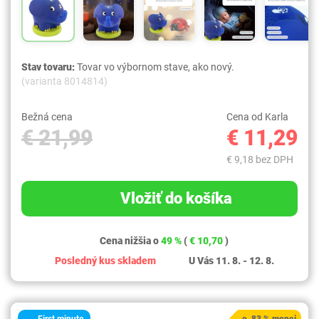
Stav tovaru:
Tovar vo výbornom stave, ako nový.
(varianta 8014814)
Bežná cena
Cena od Karla
€ 21,99
€ 11,29
€ 9,18 bez DPH
Vložiť do košíka
Cena nižšia o
49 %
(
€ 10,70
)
Posledný kus skladem
U Vás 11. 8. - 12. 8.