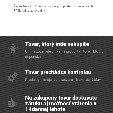
Žádné triky ani fígle, to co slibuje, to pošle... Tohle se mi líbí.
Přišlo mi to za dva dny.
Tovar, ktorý inde nekúpite
U mňa zoženiete unikátne produkty, ktoré nikto iný
neponúka
Tovar prechádza kontrolou
Produkty overujem a uvádzam ich skutočný stav
Na zakúpený tovar dostávate
záruku aj možnosť vrátenia v
14dennej lehote