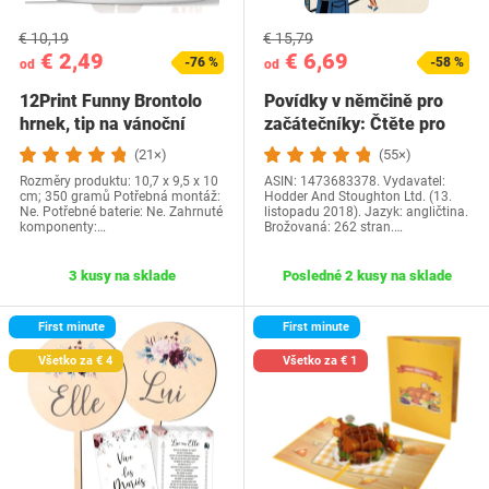
€ 10,19
€ 15,79
€ 2,49
€ 6,69
-76 %
-58 %
od
od
12Print Funny Brontolo
Povídky v němčině pro
hrnek, tip na vánoční
začátečníky: Čtěte pro
dárek a…
radost na své…
(21×)
(55×)
Rozměry produktu: 10,7 x 9,5 x 10
ASIN: 1473683378. Vydavatel:
cm; 350 gramů Potřebná montáž:
Hodder And Stoughton Ltd. (13.
Ne. Potřebné baterie: Ne. Zahrnuté
listopadu 2018). Jazyk: angličtina.
komponenty:…
Brožovaná: 262 stran.…
3 kusy na sklade
Posledné 2 kusy na sklade
First minute
First minute
Všetko za € 4
Všetko za € 1