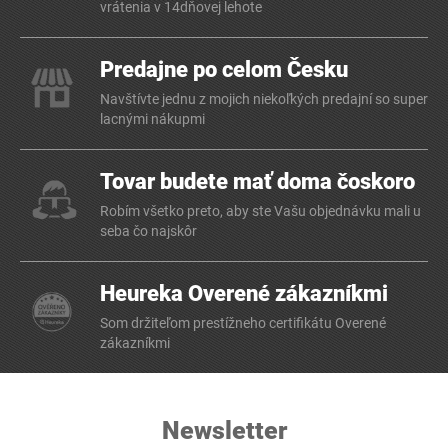
vrátenia v 14dňovej lehote
Predajne po celom Česku
Navštívte jednu z mojich niekoľkých predajní so super
lacnými nákupmi
Tovar budete mať doma čoskoro
Robím všetko preto, aby ste Vašu objednávku mali u
seba čo najskôr
Heureka Overené zákazníkmi
Som držiteľom prestížneho certifikátu Overené
zákazníkmi
Newsletter