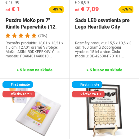
€ 10,99
€ 28,99
€ 1
€ 7,09
-89 %
-76 %
od
od
Puzdro MoKo pre 7"
Sada LED osvetlenia pre
Kindle Paperwhite (12.
Lego Heartlake City
generácia-2024) a…
Water Park…
(75×)
Rozměry produktu: 18,01 x 13,21 x
Rozměry produktu: 15,5 x 10,5 x 3
1,5 cm; 127,01 gramů Výrobce:
cm; 100 gramů Doporučení
MoKo. ASIN: B0DKFFRK4V. Číslo
výrobce: 15 let a více. Číslo
modelu: P840401440810.…
modelu: DE-42630-P70101.…
> 5 kusov na sklade
> 5 kusov na sklade
First minute
First minute
Všetko za € 1
Všetko za € 1