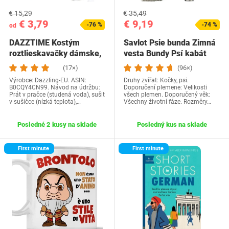
€ 15,29
€ 35,49
€ 3,79
€ 9,19
-76 %
-74 %
od
DAZZTIME Kostým
Savlot Psie bunda Zimná
roztlieskavačky dámske,
vesta Bundy Psí kabát
kostým…
Psí sveter…
(17×)
(96×)
Výrobce: Dazzling-EU. ASIN:
Druhy zvířat: Kočky, psi.
B0CQY4CN99. Návod na údržbu:
Doporučení plemene: Velikosti
Prát v pračce (studená voda), sušit
všech plemen. Doporučený věk:
v sušičce (nízká teplota),…
Všechny životní fáze. Rozměry…
Posledné 2 kusy na sklade
Posledný kus na sklade
First minute
First minute