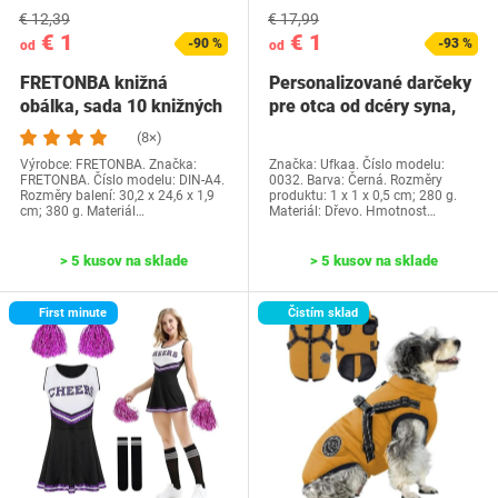
€ 12,39
€ 17,99
€ 1
€ 1
-90 %
-93 %
od
od
FRETONBA knižná
Personalizované darčeky
obálka, sada 10 knižných
pre otca od dcéry syna,
dosiek, priehľadné…
Ufkaa…
(8×)
Výrobce: FRETONBA. Značka:
Značka: Ufkaa. Číslo modelu:
FRETONBA. Číslo modelu: DIN-A4.
0032. Barva: Černá. Rozměry
Rozměry balení: 30,2 x 24,6 x 1,9
produktu: 1 x 1 x 0,5 cm; 280 g.
cm; 380 g. Materiál…
Materiál: Dřevo. Hmotnost…
> 5 kusov na sklade
> 5 kusov na sklade
First minute
Čistím sklad