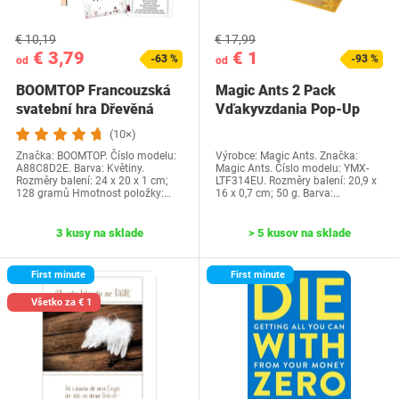
€ 10,19
€ 17,99
€ 3,79
€ 1
-63 %
-93 %
od
od
BOOMTOP Francouzská
Magic Ants 2 Pack
svatební hra Dřevěná
Vďakyvzdania Pop-Up
cedulka a kvízové…
priania -…
(10×)
Značka: BOOMTOP. Číslo modelu:
Výrobce: Magic Ants. Značka:
A88C8D2E. Barva: Květiny.
Magic Ants. Číslo modelu: YMX-
Rozměry balení: 24 x 20 x 1 cm;
LTF314EU. Rozměry balení: 20,9 x
128 gramů Hmotnost položky:…
16 x 0,7 cm; 50 g. Barva:…
3 kusy na sklade
> 5 kusov na sklade
First minute
First minute
Všetko za € 1