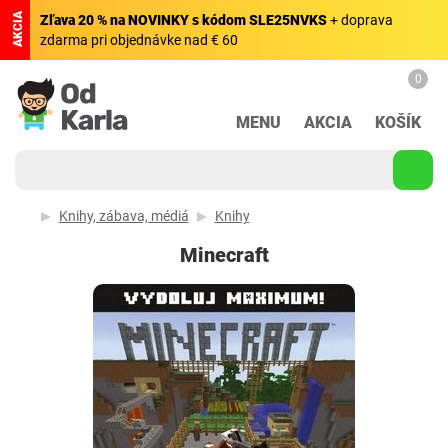
AKCIA
Zľava 20 % na NOVINKY s kódom SLE25NVKS
+ doprava
zdarma pri objednávke nad € 60
0
MENU
AKCIA
KOŠÍK
Knihy, zábava, médiá
Knihy
Minecraft