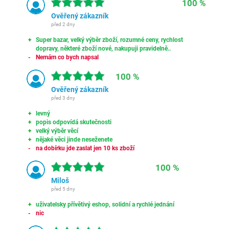
100 %
Ověřený zákazník
před 2 dny
Super bazar, velký výběr zboží, rozumné ceny, rychlost
dopravy, některé zboží nové, nakupuji pravidelně..
Nemám co bych napsal
100 %
Ověřený zákazník
před 3 dny
levný
popis odpovídá skutečnosti
velký výběr věcí
nějaké věci jinde neseženete
na dobírku jde zaslat jen 10 ks zboží
100 %
Miloš
před 5 dny
uživatelsky přívětivý eshop, solidní a rychlé jednání
nic