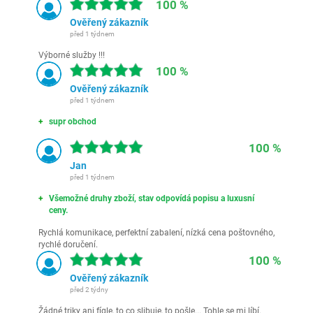
100 %
Ověřený zákazník
před 1 týdnem
Výborné služby !!!
100 %
Ověřený zákazník
před 1 týdnem
supr obchod
100 %
Jan
před 1 týdnem
Všemožné druhy zboží, stav odpovídá popisu a luxusní
ceny.
Rychlá komunikace, perfektní zabalení, nízká cena poštovného,
rychlé doručení.
100 %
Ověřený zákazník
před 2 týdny
Žádné triky ani fígle, to co slibuje, to pošle... Tohle se mi líbí.