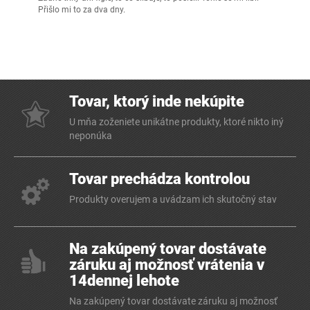
Přišlo mi to za dva dny.
Tovar, ktorý inde nekúpite
U mňa zoženiete unikátne produkty, ktoré nikto iný
neponúka
Tovar prechádza kontrolou
Produkty overujem a uvádzam ich skutočný stav
Na zakúpený tovar dostávate
záruku aj možnosť vrátenia v
14dennej lehote
Na zakúpený tovar dostávate záruku aj možnosť