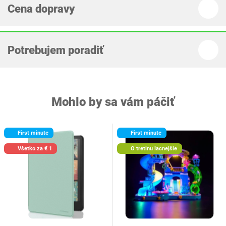
Cena dopravy
Potrebujem poradiť
Mohlo by sa vám páčiť
First minute
First minute
Všetko za € 1
O tretinu lacnejšie