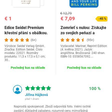
€ 12,79
€ 1
€ 7,09
-45 %
Edice Seidel Premium
Zomrieť s nulou: Získajte
křestní přání s obálkou.
zo svojich peňazí a
Přání ke křtu…
života…
(6×)
(95×)
Výrobce: Seidel Verlag GmbH.
Vydavatel: Mariner; Reprint Edition
Značka: Edition Seidel. Číslo
(4. května 2021). Jazyk:
modelu: 22021. Rozměry
angličtina. Brožovaná: 240 stran.
produktu: 11,5 x 17,5 x 0,1 cm;
ISBN-10: 0358567092.…
30…
Posledný kus na sklade
Posledný kus na sklade
100 %
Jiřina Hájková
před 1 dnem
Naprostá spokojenost. Zboží odpovídá foto. Velmi rychlé
zaslání, důkladně zabaleno, rozumné ceny, mimořádná