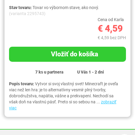
Stav tovaru:
Tovar vo výbornom stave, ako nový.
(varianta 2295743)
Cena od Karla
€ 4,59
€ 4,59 bez DPH
Vložiť do košíka
7 ks u partnera
U Vás 1 - 2 dni
Popis tovaru:
Vytvor si svoj vlastný svet! Minecraft je oveľa
viac než len hra: je to alternatívny vesmír plný tvorby,
dobrodružstva, napätia, vášne a prekvapení. Nechodí sa
však doň na vlastnú päsť. Preto si so sebou na ...
zobraziť
viac