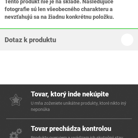
Tento produkt nie je na sklade. Nasledujúce
fotografie sú len všeobecného charakteru a
nevzťahujú sa na žiadnu konkrétnu položku.
Dotaz k produktu
Tovar, ktorý inde nekúpite
U mňa zoženiete unikátne produkty, ktoré nikto iný
neponúka
Tovar prechádza kontrolou
Produkty overujem a uvádzam ich skutočný stav