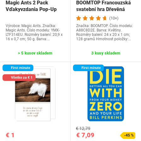
Magic Ants 2 Pack
BOOMTOP Francouzská
Vďakyvzdania Pop-Up
svatební hra Dřevěná
priania -…
cedulka a kvízové…
(10×)
Výrobce: Magic Ants. Značka:
Značka: BOOMTOP. Číslo modelu:
Magic Ants. Číslo modelu: YMX-
A88C8D2E. Barva: Květiny.
LTF314EU. Rozměry balení: 20,9 x
Rozměry balení: 24 x 20 x 1 cm;
16 x 0,7 cm; 50 g. Barva:…
128 gramů Hmotnost položky:…
> 5 kusov skladem
3 kusy skladem
First minute
First minute
Všetko za € 1
€ 12,79
€ 1
€ 7,09
-45 %