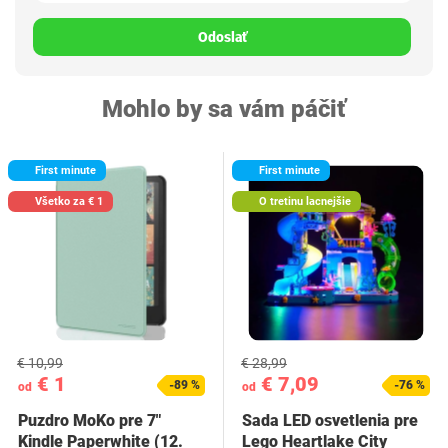
Odoslať
Mohlo by sa vám páčiť
First minute
First minute
Všetko za € 1
O tretinu lacnejšie
€ 10,99
€ 28,99
€ 1
€ 7,09
-89 %
-76 %
od
od
Puzdro MoKo pre 7"
Sada LED osvetlenia pre
Kindle Paperwhite (12.
Lego Heartlake City