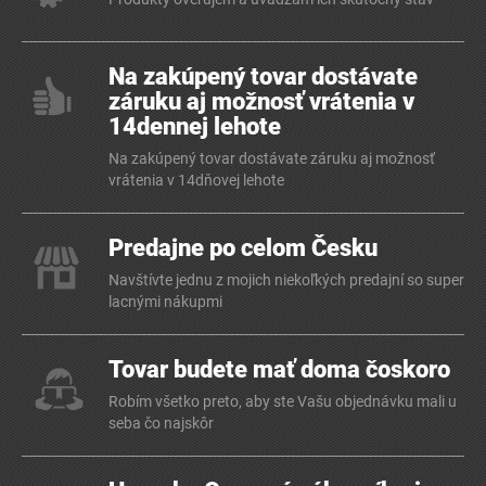
Na zakúpený tovar dostávate
záruku aj možnosť vrátenia v
14dennej lehote
Na zakúpený tovar dostávate záruku aj možnosť
vrátenia v 14dňovej lehote
Predajne po celom Česku
Navštívte jednu z mojich niekoľkých predajní so super
lacnými nákupmi
Tovar budete mať doma čoskoro
Robím všetko preto, aby ste Vašu objednávku mali u
seba čo najskôr