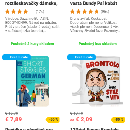
roztlieskavačky dámske,
vesta Bundy Psí kabát
kostým…
Psí sveter…
(17×)
(96×)
Výrobce: Dazzling-EU. ASIN:
Druhy zvířat: Kočky, psi.
B0CQY4CN99. Návod na údržbu:
Doporučení plemene: Velikosti
Prát v pračce (studená voda), sušit
všech plemen. Doporučený věk:
v sušičce (nízká teplota),…
Všechny životní fáze. Rozměry…
Posledné 2 kusy skladem
Posledný kus skladem
First minute
First minute
€ 15,79
€ 10,19
€ 7,89
€ 2,09
-50 %
-80 %
od
Povídky v němčině pro
12Print Funny Brontolo