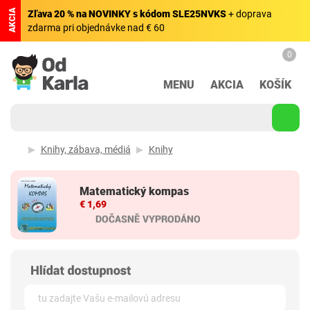
AKCIA
Zľava 20 % na NOVINKY s kódom SLE25NVKS
+ doprava
zdarma pri objednávke nad € 60
0
MENU
AKCIA
KOŠÍK
Knihy, zábava, médiá
Knihy
Matematický kompas
€ 1,69