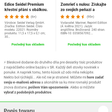
Edice Seidel Premium
Zomrieť s nulou: Získajte
křestní přání s obálkou.
zo svojich peňazí a
Přání ke křtu…
života…
(6×)
(95×)
Výrobce: Seidel Verlag GmbH.
Vydavatel: Mariner; Reprint Edition
Značka: Edition Seidel. Číslo
(4. května 2021). Jazyk:
modelu: 22021. Rozměry
angličtina. Brožovaná: 240 stran.
produktu: 11,5 x 17,5 x 0,1 cm;
ISBN-10: 0358567092.…
30…
Posledný kus skladem
Posledný kus skladem
⚡ Bleskové dodanie do druhého dňa pre desiatky tisíc produktov
z najväčšieho online bazáru v SR. Každý deň stovky noviniek v
ponuke. A napriek tomu, tento kúsok už odo mňa nekúpite.
Niekto bol rýchlejší... Ale nič nie je stratené. Môžete mi
hore zadať
svoju e-mailovú adresu
a akonáhle sa ku mne rovnaký produkt
znova dostane,
pošlem Vám upozornenie
. Alebo si môžete
vybrať z podobných produktov.
Popis tovaru