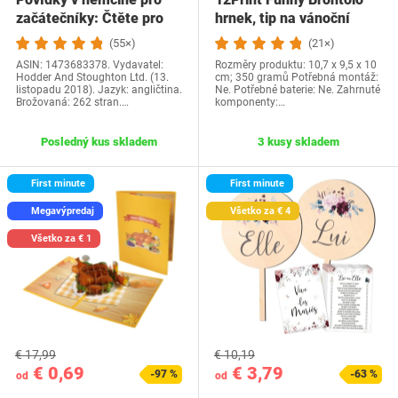
začátečníky: Čtěte pro
hrnek, tip na vánoční
radost na své…
dárek a…
(55×)
(21×)
ASIN: 1473683378. Vydavatel:
Rozměry produktu: 10,7 x 9,5 x 10
Hodder And Stoughton Ltd. (13.
cm; 350 gramů Potřebná montáž:
listopadu 2018). Jazyk: angličtina.
Ne. Potřebné baterie: Ne. Zahrnuté
Brožovaná: 262 stran.…
komponenty:…
Posledný kus skladem
3 kusy skladem
First minute
First minute
Megavýpredaj
Všetko za € 4
Všetko za € 1
€ 17,99
€ 10,19
€ 0,69
€ 3,79
-97 %
-63 %
od
od