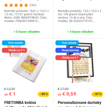
generácia-2024) a…
Water Park…
(75×)
Rozměry produktu: 18,01 x 13,21 x
Rozměry produktu: 15,5 x 10,5 x 3
1,5 cm; 127,01 gramů Výrobce:
cm; 100 gramů Doporučení
MoKo. ASIN: B0DKFFRK4V. Číslo
výrobce: 15 let a více. Číslo
modelu: P840401440810.…
modelu: DE-42630-P70101.…
> 5 kusov skladem
> 5 kusov skladem
First minute
First minute
Všetko za € 1
Megavýpredaj
Všetko za € 1
€ 12,39
€ 17,99
€ 1
€ 0,59
-90 %
-97 %
od
od
FRETONBA knižná
Personalizované darčeky