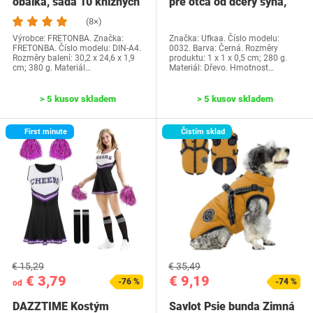
obálka, sada 10 knižných
pre otca od dcéry syna,
dosiek, priehľadné…
Ufkaa…
(8×)
Výrobce: FRETONBA. Značka:
Značka: Ufkaa. Číslo modelu:
FRETONBA. Číslo modelu: DIN-A4.
0032. Barva: Černá. Rozměry
Rozměry balení: 30,2 x 24,6 x 1,9
produktu: 1 x 1 x 0,5 cm; 280 g.
cm; 380 g. Materiál…
Materiál: Dřevo. Hmotnost…
> 5 kusov skladem
> 5 kusov skladem
First minute
Čistím sklad
€ 15,29
€ 35,49
€ 3,79
€ 9,19
-76 %
-74 %
od
DAZZTIME Kostým
Savlot Psie bunda Zimná