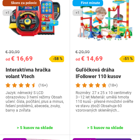
Skoro za polovic
First minute
+1
+1
€ 39,99
€ 29,99
€ 16,69
€ 14,69
-58 %
-51 %
od
od
Interaktívna hračka
Guľôčková dráha
volant Vtech
IFollower 110 kusov
(16×)
(18×)
Jazyk: německý S LCD
Rozměry: 27 x 25 x 10 centimetry
obrazovkou 3 herní režimy Obsah
3–12 let Materiál: umělá hmota
učení: čísla, počítání, plus a minus,
110 kusů - přesné množství ověřte
řešení problémů, abeceda, zvuky,
ve stavu zboží Obsahuje 60
barvy a zvířata
vzorovaných skleněných…
> 5 kusov na sklade
> 5 kusov na sklade