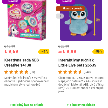
Novinka
Novinka
Skoro za polovic
+1
€ 18,99
€ 23,99
€ 9,69
€ 9,99
-49 %
-59 %
od
Kreatívna sada SES
Interaktívny tučniak
Creative 14138
Little Live pets ‎26535
(3×)
(94×)
Minimální věk [roky]: 5 Vytvořte a
Číslo modelu: ‎26535 Barva: modrá
ozdobte 3 jedinečné šperkovnice v
Napájení: baterie 2 x AA (součástí
magickém stylu jednorožců
dodávky) Materiál: ABS, plyš Výška
(cm): 20 Funkce: chodí a zní stejně
jako…
Posledný kus na sklade
> 5 kusov na sklade