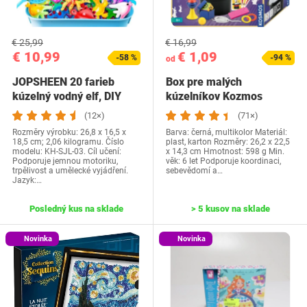
€ 25,99
€ 16,99
€ 10,99
€ 1,09
-58 %
-94 %
od
JOPSHEEN 20 farieb
Box pre malých
kúzelný vodný elf, DIY
kúzelníkov Kozmos
vodná víla gélová…
694302
(12×)
(71×)
Rozměry výrobku: 26,8 x 16,5 x
Barva: černá, multikolor Materiál:
18,5 cm; 2,06 kilogramu. Číslo
plast, karton Rozměry: 26,2 x 22,5
modelu: KH-SJL-03. Cíl učení:
x 14,3 cm Hmotnost: 598 g Min.
Podporuje jemnou motoriku,
věk: 6 let Podporuje koordinaci,
trpělivost a umělecké vyjádření.
sebevědomí a…
Jazyk:…
Posledný kus na sklade
> 5 kusov na sklade
Novinka
Novinka