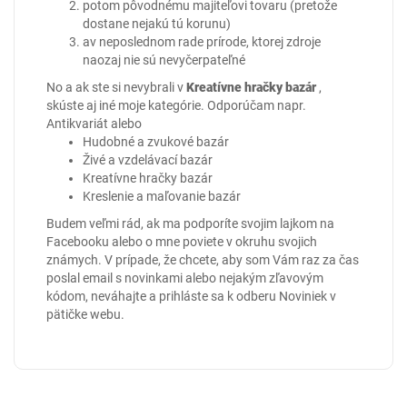
potom pôvodnému majiteľovi tovaru (pretože
dostane nejakú tú korunu)
av neposlednom rade prírode, ktorej zdroje
naozaj nie sú nevyčerpateľné
No a ak ste si nevybrali v
Kreatívne hračky bazár
,
skúste aj iné moje kategórie. Odporúčam napr.
Antikvariát
alebo
Hudobné a zvukové bazár
Živé a vzdelávací bazár
Kreatívne hračky bazár
Kreslenie a maľovanie bazár
Budem veľmi rád, ak ma podporíte svojim lajkom na
Facebooku
alebo o mne poviete v okruhu svojich
známych. V prípade, že chcete, aby som Vám raz za čas
poslal email s novinkami alebo nejakým zľavovým
kódom, neváhajte a prihláste sa k odberu Noviniek v
pätičke webu.