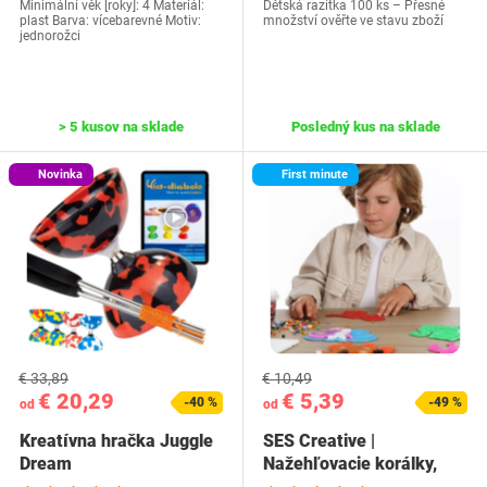
Minimální věk [roky]: 4 Materiál:
Dětská razítka 100 ks – Přesné
plast Barva: vícebarevné Motiv:
množství ověřte ve stavu zboží
jednorožci
> 5 kusov na sklade
Posledný kus na sklade
Novinka
First minute
€ 33,89
€ 10,49
€ 20,29
€ 5,39
-40 %
-49 %
od
od
Kreatívna hračka Juggle
SES Creative |
Dream
Nažehľovacie korálky,
zmes 3000 flitrov |…