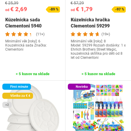
€ 25,39
€ 57,29
€ 2,69
€ 1,79
-89 %
-97 %
od
od
Kúzelnícka sada
Kúzelnícka hračka
Clementoni 5940
Clementoni 59299
(11×)
(19×)
Minimální věk [roky]: 6
Minimální věk [roky]: 8
Kouzelnická sada Značka:
Model: 59299 Rozsah dodávky: 1 x
Clementoni
Ehrlich Brothers Street Magic,
kouzelnická skříňka pro děti od 8
let od Clementoni
> 5 kusov na sklade
> 5 kusov na sklade
First minute
Novinka
Všetko za € 4
+2