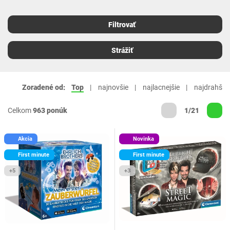
Filtrovať
Strážiť
Zoradené od:
Top
najnovšie
najlacnejšie
najdrahšie
Celkom
963 ponúk
1/21
Akcia
Novinka
First minute
First minute
+5
+3