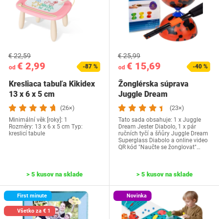
€ 22,59
€ 25,99
€ 2,99
€ 15,69
-87 %
-40 %
od
od
Kresliaca tabuľa Kikidex
Žonglérska súprava
13 x 6 x 5 cm
Juggle Dream
(26×)
(23×)
Minimální věk [roky]: 1
Tato sada obsahuje: 1 x Juggle
Rozměry: ‎13 x 6 x 5 cm Typ:
Dream Jester Diabolo, 1 x pár
kreslicí tabule
ručních tyčí a šňůry Juggle Dream
Superglass Diabolo a online video
QR kód "Naučte se žonglovat"…
> 5 kusov na sklade
> 5 kusov na sklade
First minute
Novinka
Všetko za € 1