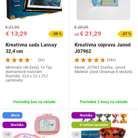
€ 21,99
€ 28,99
€ 13,29
€ 21,29
-39 %
-27 %
od
Kreatívna sada Lansay
Kreatívna súprava Janod
32,4 cm
J07962
(5×)
(34×)
Minimální věk [roky]: 14 Typ:
Model: J07962 Značka: Janod
diamantové malování
Materiál: plast Obsahuje 8 obrázků
Rozměry: 32,4 x 3,5 x 25,1
centimetry
Posledný kus na sklade
Posledné 2 kusy na sklade
Akcia
Novinka
Novinka
O tretinu lacnejšie
+4
+2