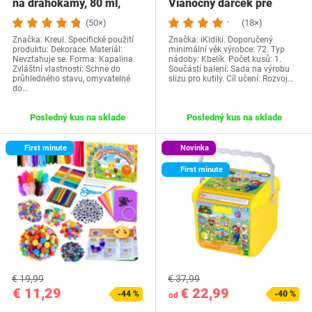
na drahokamy, 80 ml,
Vianočný darček pre
umývateľné do 30…
dievčatá vo veku…
(50×)
(18×)
Značka: Kreul. Specifické použití
Značka: iKidiki. Doporučený
produktu: Dekorace. Materiál:
minimální věk výrobce: 72. Typ
Nevztahuje se. Forma: Kapalina.
nádoby: Kbelík. Počet kusů: 1.
Zvláštní vlastnosti: Schne do
Součástí balení: Sada na výrobu
průhledného stavu, omyvatelné
slizu pro kutily. Cíl učení: Rozvoj…
do…
Posledný kus na sklade
Posledný kus na sklade
First minute
Novinka
First minute
€ 19,99
€ 37,99
€ 11,29
€ 22,99
-44 %
-40 %
od