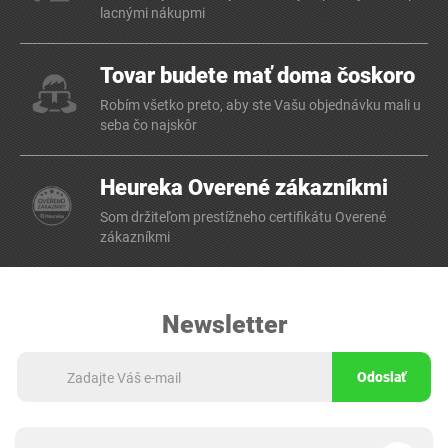
lacnými nákupmi
Tovar budete mať doma čoskoro
Robím všetko preto, aby ste Vašu objednávku mali u
seba čo najskôr
Heureka Overené zákazníkmi
Som držiteľom prestížneho certifikátu Overené
zákazníkmi
Newsletter
Odoslať