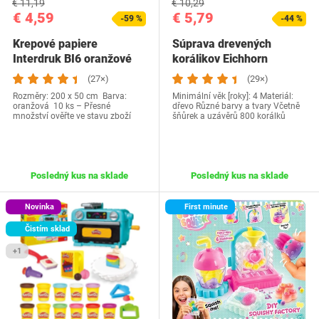
€ 11,19
€ 10,29
€ 4,59
€ 5,79
-59 %
-44 %
Krepové papiere
Súprava drevených
Interdruk BI6 oranžové
korálikov Eichhorn
100003442
(27×)
(29×)
Rozměry: 200 x 50 cm Barva:
Minimální věk [roky]: 4 Materiál:
oranžová 10 ks – Přesné
dřevo Různé barvy a tvary Včetně
množství ověřte ve stavu zboží
šňůrek a uzávěrů 800 korálků
Posledný kus na sklade
Posledný kus na sklade
Novinka
First minute
Čistím sklad
+1