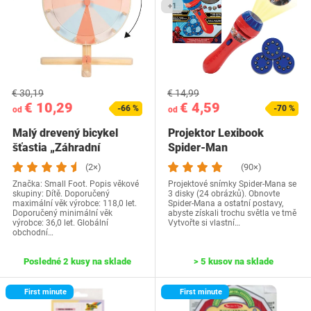
+1
€ 30,19
€ 14,99
€ 10,29
€ 4,59
-66 %
-70 %
od
od
Malý drevený bicykel
Projektor Lexibook
šťastia „Záhradní
Spider-Man
kamaráti“ s…
(2×)
(90×)
Značka: Small Foot. Popis věkové
Projektové snímky Spider-Mana se
skupiny: Dítě. Doporučený
3 disky (24 obrázků). Obnovte
maximální věk výrobce: 118,0 let.
Spider-Mana a ostatní postavy,
Doporučený minimální věk
abyste získali trochu světla ve tmě
výrobce: 36,0 let. Globální
Vytvořte si vlastní…
obchodní…
Posledné 2 kusy na sklade
> 5 kusov na sklade
First minute
First minute