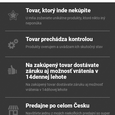
Tovar, ktorý inde nekúpite
U mňa zoženiete unikátne produkty, ktoré nikto iný
neponúka
Tovar prechádza kontrolou
Produkty overujem a uvádzam ich skutočný stav
Na zakúpený tovar dostávate
záruku aj možnosť vrátenia v
14dennej lehote
Na zakúpený tovar dostávate záruku aj možnosť
vrátenia v 14dňovej lehote
Predajne po celom Česku
Navštívte jednu z mojich niekoľkých predajní so super