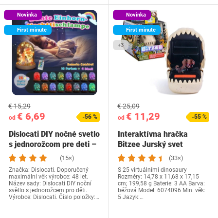
Novinka
Novinka
First minute
First minute
+3
€ 15,29
€ 25,09
€ 6,69
€ 11,29
-56 %
-55 %
od
od
Dislocati DIY nočné svetlo
Interaktívna hračka
s jednorožcom pre deti –
Bitzee Jurský svet
darček…
(15×)
(33×)
Značka: Dislocati. Doporučený
S 25 virtuálními dinosaury
maximální věk výrobce: 48 let.
Rozměry: ‎14,78 x 11,68 x 17,15
Název sady: Dislocati DIY noční
cm; 199,58 g Baterie: ‎3 AA Barva:
světlo s jednorožcem pro děti.
béžová Model: ‎6074096 Min. věk:
Výrobce: Dislocati. Číslo položky:…
5 Jazyk:…