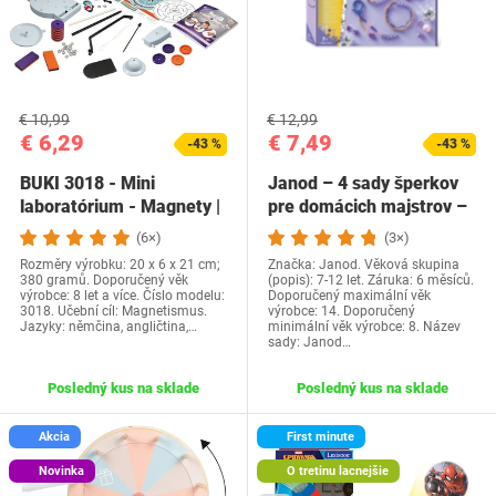
€ 10,99
€ 12,99
€ 6,29
€ 7,49
-43 %
-43 %
BUKI 3018 - Mini
Janod – 4 sady šperkov
laboratórium - Magnety |
pre domácich majstrov –
Vedecká sada s 10…
Sada na…
(6×)
(3×)
Rozměry výrobku: 20 x 6 x 21 cm;
Značka: Janod. Věková skupina
380 gramů. Doporučený věk
(popis): 7-12 let. Záruka: 6 měsíců.
výrobce: 8 let a více. Číslo modelu:
Doporučený maximální věk
3018. Učební cíl: Magnetismus.
výrobce: 14. Doporučený
Jazyky: němčina, angličtina,…
minimální věk výrobce: 8. Název
sady: Janod…
Posledný kus na sklade
Posledný kus na sklade
Akcia
First minute
Novinka
O tretinu lacnejšie