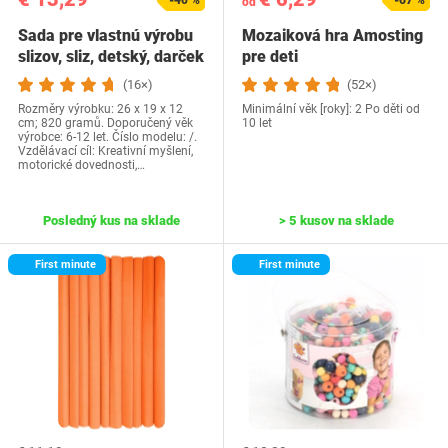
-40 %
-67 %
od
Sada pre vlastnú výrobu
Mozaiková hra Amosting
slizov, sliz, detský, darček
pre deti
pre…
(16×)
(52×)
Rozměry výrobku: 26 x 19 x 12
Minimální věk [roky]: 2 Po děti od
cm; 820 gramů. Doporučený věk
10 let
výrobce: 6-12 let. Číslo modelu: /.
Vzdělávací cíl: Kreativní myšlení,
motorické dovednosti,…
Posledný kus na sklade
> 5 kusov na sklade
First minute
First minute