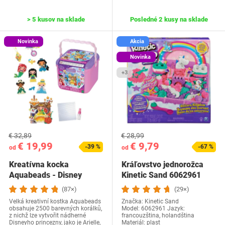
> 5 kusov na sklade
Posledné 2 kusy na sklade
Novinka
Akcia
Novinka
+3
€ 32,89
€ 28,99
€ 19,99
€ 9,79
-39 %
-67 %
od
od
Kreatívna kocka
Kráľovstvo jednorožca
Aquabeads - Disney
Kinetic Sand 6062961
Princess
(87×)
(29×)
Velká kreativní kostka Aquabeads
Značka: Kinetic Sand
obsahuje 2500 barevných korálků,
Model: 6062961 Jazyk:
z nichž lze vytvořit nádherné
‎francouzština, holandština
Disneyho princezny, jako je Arielle,
Materiál: plast