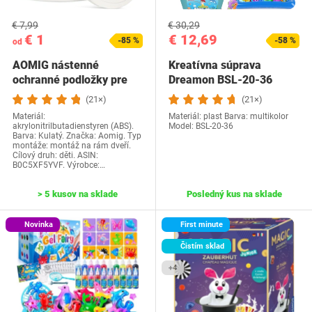
€ 7,99
€ 30,29
€ 1
€ 12,69
-85 %
-58 %
od
AOMIG nástenné
Kreatívna súprava
ochranné podložky pre
Dreamon BSL-20-36
schodiskové brány a…
(21×)
(21×)
Materiál:
Materiál: plast Barva: multikolor
akrylonitrilbutadienstyren (ABS).
Model: BSL-20-36
Barva: Kulatý. Značka: Aomig. Typ
montáže: montáž na rám dveří.
Cílový druh: děti. ASIN:
B0C5XF5YVF. Výrobce:…
> 5 kusov na sklade
Posledný kus na sklade
Novinka
First minute
Čistím sklad
+4