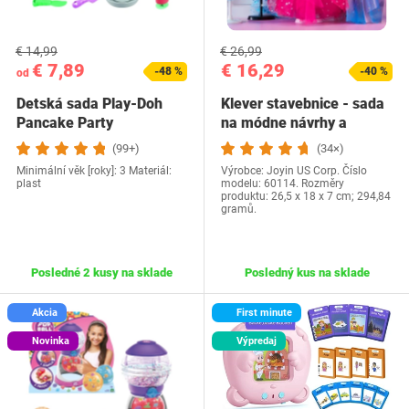
€ 14,99
€ 26,99
€ 7,89
€ 16,29
-48 %
-40 %
od
Detská sada Play-Doh
Klever stavebnice - sada
Pancake Party
na módne návrhy a
tvorenie pre…
(99+)
(34×)
Minimální věk [roky]: 3 Materiál:
Výrobce: Joyin US Corp. Číslo
plast
modelu: 60114. Rozměry
produktu: 26,5 x 18 x 7 cm; 294,84
gramů.
Posledné 2 kusy na sklade
Posledný kus na sklade
Akcia
First minute
Novinka
Výpredaj