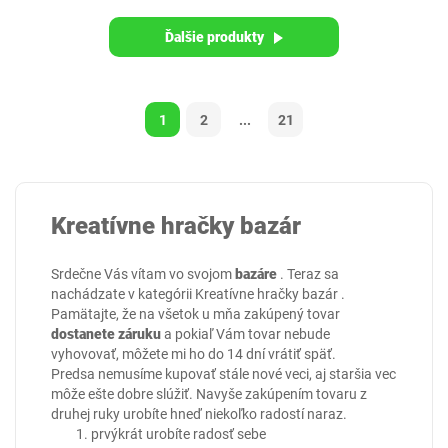
Ďalšie produkty
1
2
...
21
Kreatívne hračky bazár
Srdečne Vás vítam vo svojom
bazáre
. Teraz sa
nachádzate v kategórii
Kreatívne hračky bazár
.
Pamätajte, že na všetok u mňa zakúpený tovar
dostanete záruku
a pokiaľ Vám tovar nebude
vyhovovať, môžete mi ho do 14 dní vrátiť späť.
Predsa nemusíme kupovať stále nové veci, aj staršia vec
môže ešte dobre slúžiť. Navyše zakúpením tovaru z
druhej ruky urobíte hneď niekoľko radostí naraz.
prvýkrát urobíte radosť sebe