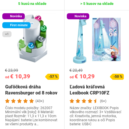
5 kusů na sklade
> 5 kusov na sklade
Novinka
Novinka
First minute
+1
€ 23,99
€ 20,49
€ 10,39
€ 10,29
-57 %
-50 %
od
od
Guľôčková dráha
Ľadová kráľovná
Ravensburger od 8 rokov
Lexibook CRP10FZ
(43×)
(6×)
Číslo modelu položky: ‎262007
Název značky: LEXIBOOK Popis
Minimální věk [roky]: 8 Materiál:
věkového rozmezí: 3+ Vzdělávací
plast Rozměr: 11,3 x 11,3 x 10cm
cíl: Kreativita, jemná motorika,
Napájení: baterie Lze kombinovat
koordinace rukou a očí Popis
se všemi produkty a…
baterie: USB-C