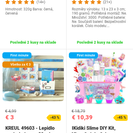
(14×)
(21×)
Hmotnost: 320g Barva: černá,
Rozměry výrobku: 13 x 23 x 3 cm;
červená
190 gramů. Potřebná montáž: Ne.
Množství: 3000. Potřebné baterie:
Ne. Součástí balení: Bezpečnostní
korálek. Číslo modelu:…
Posledné 2 kusy na sklade
Posledné 2 kusy na sklade
First minute
First minute
Všetko za € 3
€ 4,99
€ 18,79
€ 3
€ 10,39
-43 %
-45 %
KREUL 49603 - Lepidlo
IKidiki Slime DIY Kit,