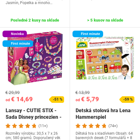
Jasmin, Popelka a mnoho…
Posledné 2 kusy na sklade
> 5 kusov na sklade
Novinka
First minute
First minute
€ 29,99
€ 13,99
€ 14,69
€ 5,79
-51 %
-59 %
od
od
Lansay - CUTIE STIX -
Detská stolová hra Lena
Sada Disney princezien -
Hammerspiel
Sada na…
(11×)
(74×)
Rozměry výrobku: 30,5 x 7 x 26
Dětská hra s kladívkem Obsah: 64
cm; 580 gramů. Doporučený věk
barevných desek (7 formulářů + 8