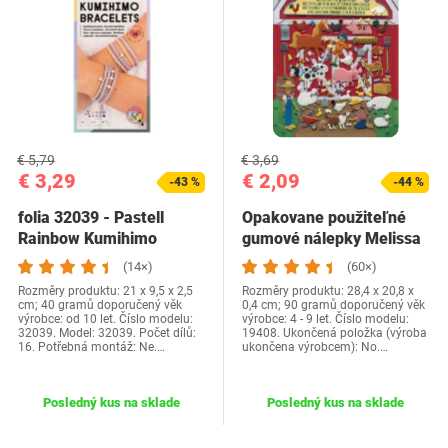
€ 5,79
€ 3,69
€ 3,29
€ 2,09
-43 %
-44 %
folia 32039 - Pastell
Opakovane použiteľné
Rainbow Kumihimo
gumové nálepky Melissa
Náramky, Náramok…
& Doug…
(14×)
(60×)
Rozměry produktu: 21 x 9,5 x 2,5
Rozměry produktu: 28,4 x 20,8 x
cm; 40 gramů doporučený věk
0,4 cm; 90 gramů doporučený věk
výrobce: od 10 let. Číslo modelu:
výrobce: 4 - 9 let. Číslo modelu:
32039. Model: 32039. Počet dílů:
19408. Ukončená položka (výroba
16. Potřebná montáž: Ne.…
ukončena výrobcem): No.…
Posledný kus na sklade
Posledný kus na sklade