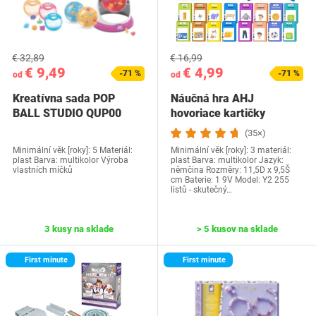
€ 32,89
€ 16,99
€ 9,49
€ 4,99
-71 %
-71 %
od
od
Kreatívna sada POP
Náučná hra AHJ
BALL STUDIO QUP00
hovoriace kartičky
nemčina
(35×)
Minimální věk [roky]: 5 Materiál:
Minimální věk [roky]: 3 materiál:
plast Barva: multikolor Výroba
plast Barva: multikolor Jazyk:
vlastních míčků
němčina Rozměry: 11,5D x 9,5Š
cm Baterie: 1 9V Model: Y2 255
listů - skutečný…
3 kusy na sklade
> 5 kusov na sklade
First minute
First minute