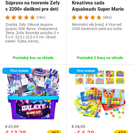
Súprava na tvorenie Zefy
Kreatívna sada
s 3200+ dielikmi pre deti
Aquabeads Super Mario
vo veku…
(18×)
(40×)
Značka: Zefy. Věková skupina
Minimální věk [roky]: 4 Více než
(popis): Dítě. Barva: Vícebarevná.
2500 barevných perel pro kutily
Téma: Zvíře. Rozměry položky D x
Š x V: 32,5 x 22,5 x 5 cm. Obsah
balení: Tužka, návod,…
Posledný kus na sklade
Posledné 2 kusy na sklade
First minute
First minute
€ 21,99
€ 18,99
€ 13,29
€ 6,29