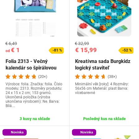
€ 6,49
€ 32,99
€ 1
€ 15,99
-81 %
-52 %
od
Folia 2313 - Večný
Kreatívna sada Burgkidz
kalendár so špirálovou
logický staviteľ
väzbou, remeselný…
(20×)
(38×)
Výrobce: folia. Značka: folia. Číslo
Minimální věk [roky]: 4 Rozměry:
modelu: 2313. Rozměry produktu:
56x56 cm Materiál: plast Barva:
24 x 15 x 2 cm; 153 gramů.
vícebarevné
Ukončená položka (výroba
ukončena výrobcem): Ne. Barva:
Bílá.…
3 kusy na sklade
Posledný kus na sklade
Novinka
Novinka