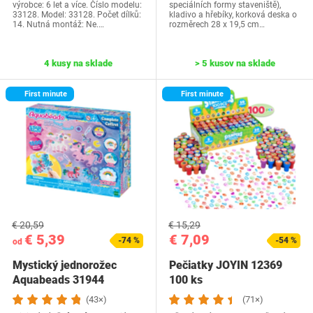
výrobce: 6 let a více. Číslo modelu:
speciálních formy staveniště),
33128. Model: 33128. Počet dílků:
kladivo a hřebíky, korková deska o
14. Nutná montáž: Ne.…
rozměrech 28 x 19,5 cm…
4 kusy na sklade
> 5 kusov na sklade
First minute
First minute
€ 20,59
€ 15,29
€ 5,39
€ 7,09
-74 %
-54 %
od
Mystický jednorožec
Pečiatky JOYIN 12369
Aquabeads 31944
100 ks
(43×)
(71×)