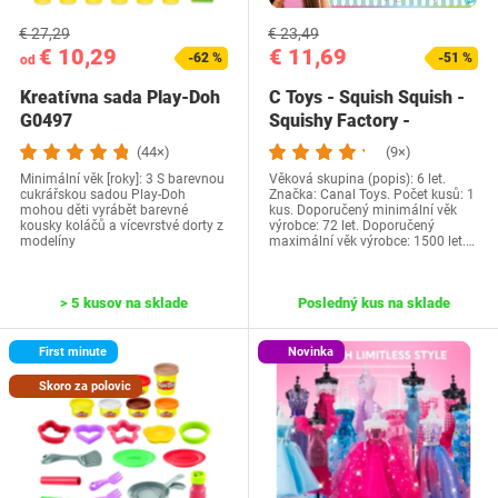
€ 27,29
€ 23,49
€ 10,29
€ 11,69
-62 %
-51 %
od
Kreatívna sada Play-Doh
C Toys - Squish Squish -
G0497
Squishy Factory -
Vytvorte si…
(44×)
(9×)
Minimální věk [roky]: 3 S barevnou
Věková skupina (popis): 6 let.
cukrářskou sadou Play-Doh
Značka: Canal Toys. Počet kusů: 1
mohou děti vyrábět barevné
kus. Doporučený minimální věk
kousky koláčů a vícevrstvé dorty z
výrobce: 72 let. Doporučený
modelíny
maximální věk výrobce: 1500 let.…
> 5 kusov na sklade
Posledný kus na sklade
First minute
Novinka
Skoro za polovic