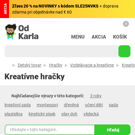
AKCIA
Zľava 20 % na NOVINKY s kódom SLE25NVKS
+ doprava
zdarma pri objednávke nad € 60
0
MENU
AKCIA
KOŠÍK
Detský tovar
Hračky
Vzdelávacie a kreatívne
Kreatí
Kreatívne hračky
Najhľadanejšie výrazy v této kategorii:
3 roky
kreativní sada
montessori
dřevěná
učení děti
sada
plastelína
kinetický písek
play doh
vědecká
Hľadaj