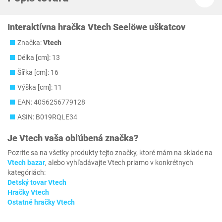
Interaktívna hračka Vtech Seelöwe uškatcov
Značka:
Vtech
Délka [cm]: 13
Šířka [cm]: 16
Výška [cm]: 11
EAN: 4056256779128
ASIN: B019RQLE34
Je
Vtech
vaša obľúbená značka?
Pozrite sa na všetky produkty tejto značky, ktoré mám na sklade na
Vtech bazar
, alebo vyhľadávajte Vtech priamo v konkrétnych
kategóriách:
Detský tovar Vtech
Hračky Vtech
Ostatné hračky Vtech