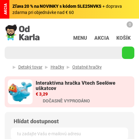
AKCIA
Zľava 20 % na NOVINKY s kódom SLE25NVKS
+ doprava
zdarma pri objednávke nad € 60
0
MENU
AKCIA
KOŠÍK
Detský tovar
Hračky
Ostatné hračky
Interaktívna hračka Vtech Seelöwe
uškatcov
€ 3,29