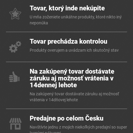
Tovar, ktorý inde nekúpite
U mňa zoženiete unikátne produkty, ktoré nikto iný
neponúka
Tovar prechádza kontrolou
Produkty overujem a uvádzam ich skutočný stav
Na zakúpený tovar dostávate
záruku aj možnosť vrátenia v
14dennej lehote
Na zakúpený tovar dostávate záruku aj možnosť
vrátenia v 14dňovej lehote
Predajne po celom Česku
Navštívte jednu z mojich niekoľkých predajní so super