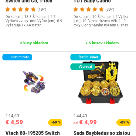
Switch and Go, T-Rex
TUT Baby Cabrio
(18×)
(33×)
Délka [cm]: 13.8 Šířka [cm]: 5.7
Délka [cm]: 10 Šířka [cm]: 5 Výška
Vydává zvuky: ano Výška [cm]: 8.9
[cm]: 10 Barva: růžová Věk: 1 - 3
Vyžaduje 1x AA baterii
roky S originálním hlasem Disney
3 kusy skladem
> 5 kusov skladem
First minute
Čistím sklad
Výpredaj
€ 14,69
€ 44,49
€ 4,59
€ 4,99
-69 %
-89 %
od
Vtech 80-195205 Switch
Sada Baybledas so zlatou