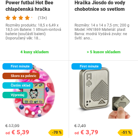
Power futbal Hot Bee
Hračka Jiosdo do vody
chlapčenská hračka
chobotnice so svetlom
(13×)
Rozměry produktu: ‎18,5 x 6,49 x
Rozměry: ‎14 x 14 x 7,5 cm; 200 g
18,5 cm Baterie: ‎1 lithium-iontová
Model: ‎HN1869 Materiál: plast
baterie (součástí balení)
Barva: modrá Vydává zvuky: ne
Doporučený věk: ‎18…
Svítí: ano…
4 kusy skladem
> 5 kusov skladem
First minute
First minute
Skoro za polovic
Čistím sklad
Výpredaj
€ 17,99
€ 7,49
€ 5,39
€ 3,79
-70 %
-51 %
od
od