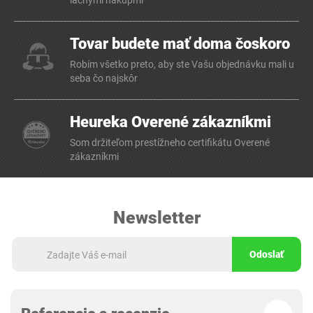
lacnými nákupmi
Tovar budete mať doma čoskoro
Robím všetko preto, aby ste Vašu objednávku mali u
seba čo najskôr
Heureka Overené zákazníkmi
Som držiteľom prestížneho certifikátu Overené
zákazníkmi
Newsletter
Odoslať