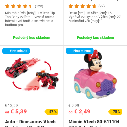
(12×)
(9×)
Minimální věk [roky]: 1 VTech Tip
Délka [cm]: 15 Šířka [cm]: 15
Tap Baby zvířata – veselá farma –
Vydává zvuky: ano Výška [cm]: 27
interaktivní hračka se světlem a
Minimální věk [roky]: 3
hudbou pro…
Posledný kus skladem
Posledný kus skladem
First minute
First minute
€ 12,59
€ 9,99
€ 5,39
€ 2,49
-57 %
-75 %
od
od
Auto - Dinosaurus Vtech
Minnie Vtech 80-511104