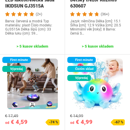
IKIDSUN GJ3515A
630607
(2×)
(36×)
Barva: červená a modrá Typ
Jazyk:‎ němčina Délka [cm]: 15.1
materiálu: plast Číslo modelu:
Šířka [cm]: 12.9 Výška [cm]: 20.5
‎GJ3515A Délka šípů (cm): 33
Minimální věk [roky]: 8 Barva:
Délka luku (cm): 59…
černá S…
> 5 kusov skladem
> 5 kusov skladem
First minute
First minute
Výpredaj
Čistím sklad
Výpredaj
€ 17,49
€ 14,99
€ 4,59
€ 4,99
-74 %
-67 %
od
od