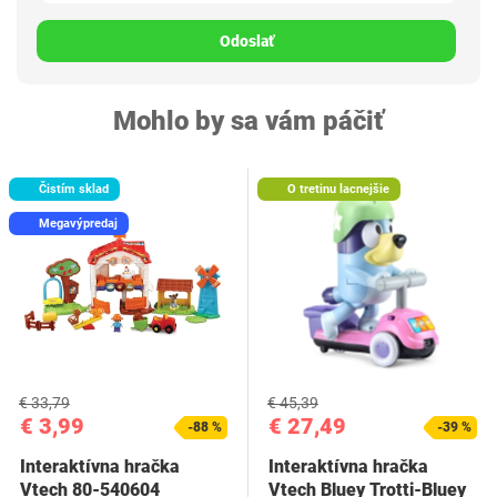
Odoslať
Mohlo by sa vám páčiť
Čistím sklad
O tretinu lacnejšie
Megavýpredaj
€ 33,79
€ 45,39
€ 3,99
€ 27,49
-88 %
-39 %
Interaktívna hračka
Interaktívna hračka
Vtech 80-540604
Vtech Bluey Trotti-Bluey