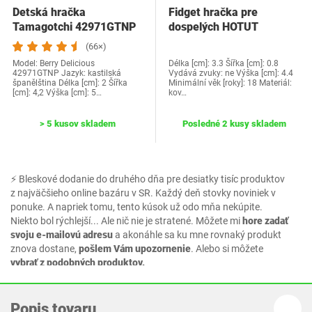
Detská hračka
Fidget hračka pre
Tamagotchi 42971GTNP
dospelých HOTUT
3911433
(66×)
Model: ‎Berry Delicious
Délka [cm]: 3.3 Šířka [cm]: 0.8
42971GTNP Jazyk:‎ kastilská
Vydává zvuky: ne Výška [cm]: 4.4
španělština Délka [cm]: 2 Šířka
Minimální věk [roky]: 18 Materiál:
[cm]: 4,2 Výška [cm]: 5…
kov…
> 5 kusov skladem
Posledné 2 kusy skladem
⚡ Bleskové dodanie do druhého dňa pre desiatky tisíc produktov
z najväčšieho online bazáru v SR. Každý deň stovky noviniek v
ponuke. A napriek tomu, tento kúsok už odo mňa nekúpite.
Niekto bol rýchlejší... Ale nič nie je stratené. Môžete mi
hore zadať
svoju e-mailovú adresu
a akonáhle sa ku mne rovnaký produkt
znova dostane,
pošlem Vám upozornenie
. Alebo si môžete
vybrať z podobných produktov.
Popis tovaru