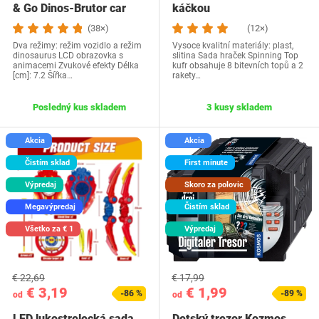
& Go Dinos-Brutor car
káčkou
(38×)
(12×)
Dva režimy: režim vozidlo a režim
Vysoce kvalitní materiály: plast,
dinosaurus LCD obrazovka s
slitina Sada hraček Spinning Top
animacemi Zvukové efekty Délka
kufr obsahuje 8 bitevních topů a 2
[cm]: 7.2 Šířka…
rakety…
Posledný kus skladem
3 kusy skladem
Akcia
Akcia
Čistím sklad
First minute
Výpredaj
Skoro za polovic
Megavýpredaj
Čistím sklad
Všetko za € 1
Výpredaj
€ 22,69
€ 17,99
€ 3,19
€ 1,99
-86 %
-89 %
od
od
LED lukostrelecká sada
Detský trezor Kozmos