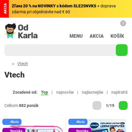
AKCIA
Zľava 20 % na NOVINKY s kódom SLE25NVKS
+ doprava
zdarma pri objednávke nad € 60
0
MENU
AKCIA
KOŠÍK
Vtech
Vtech
Zoradené od:
Top
najnovšie
najlacnejšie
najdrahšie
Celkom
882 ponúk
1/19
Akcia
Akcia
Novinka
Novinka