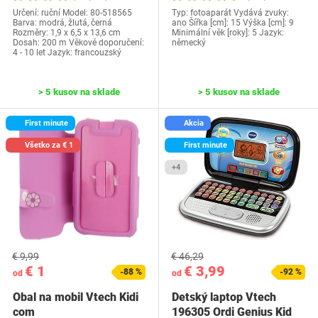
Určení: ruční Model: 80-518565
Typ: fotoaparát Vydává zvuky:
Barva: modrá, žlutá, černá
ano Šířka [cm]: 15 Výška [cm]: 9
Rozměry: 1,9 x 6,5 x 13,6 cm
Minimální věk [roky]: 5 Jazyk:
Dosah: 200 m Věkové doporučení:
německý
4 - 10 let Jazyk: francouzský
> 5 kusov na sklade
> 5 kusov na sklade
First minute
Akcia
Všetko za € 1
First minute
+4
€ 9,99
€ 46,29
€ 1
€ 3,99
-88 %
-92 %
od
od
Obal na mobil Vtech Kidi
Detský laptop Vtech
com
196305 Ordi Genius Kid