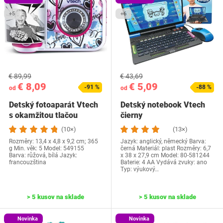
+5
+6
€ 89,99
€ 43,69
€ 8,09
€ 5,09
-91 %
-88 %
od
od
Detský fotoaparát Vtech
Detský notebook Vtech
s okamžitou tlačou
čierny
(10×)
(13×)
Rozměry: 13,4 x 4,8 x 9,2 cm; 365
Jazyk: anglický, německý Barva:
g Min. věk: 5 Model: ‎549155
černá Materiál: plast Rozměry: 6,7
Barva: růžová, bílá Jazyk:‎
x 38 x 27,9 cm Model: 80-581244
francouzština
Baterie: 4 AA Vydává zvuky: ano
Typ: výukový…
> 5 kusov na sklade
> 5 kusov na sklade
Novinka
Novinka