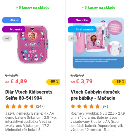
> 5 kusov na sklade
> 5 kusov na sklade
Akcia
Novinka
Novinka
First minute
+4
+3
€ 42,99
€ 32,99
€ 4,89
€ 3,79
-89 %
-89 %
od
od
Diár Vtech Kidisecrets
Vtech Gabbyin domček
Selfie 80-541904
pre bábiky - Mačacie
denník - S…
(24×)
(9×)
Jazyk: německý Baterie: 4 x AA
Rozměry výrobku: 6,5 x 22,5 x 27,9
demo baterie Šířka [cm]: 2.8 Typ:
cm; 340 gramů. Baterie: Jsou
interaktivní podložka Vydává
vyžadovány 3 baterie AA (jsou
zvuky: ano Výška [cm]: 17.2
součástí balení). Doporučený věk
Minimální věk [roky]: 6…
výrobce: 12 měsíců - 5 let.…