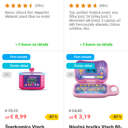
(35×)
(68×)
Barva: růžová Styl: elegantní
Typ: počítač Vydává zvuky: ano
Materiál: plast Obal na mobil
Šířka [cm]: 24 Výška [cm]: 5
Minimální věk [roky]: 3 Laptop učí
děti francouzsky abecedu, číslice,
zvířátka, věci…
> 5 kusov na sklade
> 5 kusov na sklade
First minute
First minute
Čistím sklad
Čistím sklad
+1
+1
€ 70,19
€ 24,49
€ 8,99
€ 3,19
-87 %
-87 %
od
od
Šperkovnica Vtech
Náučná hračka Vtech 80-