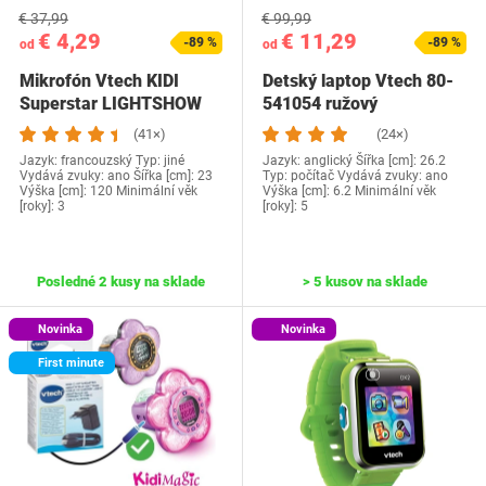
€ 37,99
€ 99,99
€ 4,29
€ 11,29
-89 %
-89 %
od
od
Mikrofón Vtech KIDI
Detský laptop Vtech 80-
Superstar LIGHTSHOW
541054 ružový
(41×)
(24×)
Jazyk: francouzský Typ: jiné
Jazyk: anglický Šířka [cm]: 26.2
Vydává zvuky: ano Šířka [cm]: 23
Typ: počítač Vydává zvuky: ano
Výška [cm]: 120 Minimální věk
Výška [cm]: 6.2 Minimální věk
[roky]: 3
[roky]: 5
Posledné 2 kusy na sklade
> 5 kusov na sklade
Novinka
Novinka
First minute