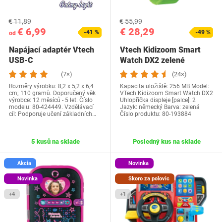
€ 11,89
€ 55,99
€ 6,99
€ 28,29
-41 %
-49 %
od
Napájací adaptér Vtech
Vtech Kidizoom Smart
USB-C
Watch DX2 zelené
(7×)
(24×)
Rozměry výrobku: 8,2 x 5,2 x 6,4
Kapacita uložiště: 256 MB Model:
cm; 110 gramů. Doporučený věk
VTech Kidizoom Smart Watch DX2
výrobce: 12 měsíců - 5 let. Číslo
Uhlopříčka displeje [palce]: 2
modelu: 80-424449. Vzdělávací
Jazyk: německý Barva: zelená
cíl: Podporuje učení základních…
Číslo produktu: 80-193884
5 kusů na sklade
Posledný kus na sklade
Akcia
Novinka
Novinka
Skoro za polovic
+4
+1