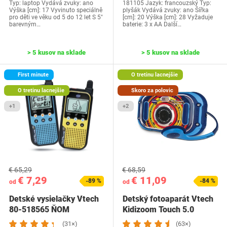
Typ: laptop Vydává zvuky: ano
181105 Jazyk: francouzský Typ:
Výška [cm]: 17 Vyvinuto speciálně
plyšák Vydává zvuky: ano Šířka
pro děti ve věku od 5 do 12 let S 5"
[cm]: 20 Výška [cm]: 28 Vyžaduje
barevným…
baterie: 3 x AA Další…
> 5 kusov na sklade
> 5 kusov na sklade
First minute
O tretinu lacnejšie
O tretinu lacnejšie
Skoro za polovic
+1
+2
€ 65,29
€ 68,59
€ 7,29
€ 11,09
-89 %
-84 %
od
od
Detské vysielačky Vtech
Detský fotoaparát Vtech
80-518565 ŇOM
Kidizoom Touch 5.0
(31×)
(63×)