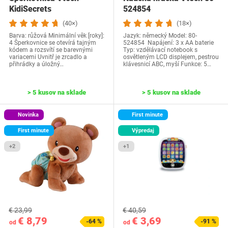
KidiSecrets
524854
(40×)
(18×)
Barva: růžová Minimální věk [roky]:
Jazyk: německý Model: 80-
4 Šperkovnice se otevírá tajným
524854 Napájení: 3 x AA baterie
kódem a rozsvítí se barevnými
Typ: vzdělávací notebook s
variacemi Uvnitř je zrcadlo a
osvětleným LCD displejem, pestrou
přihrádky a úložný…
klávesnicí ABC, myší Funkce: 5…
> 5 kusov na sklade
> 5 kusov na sklade
Novinka
First minute
First minute
Výpredaj
+2
+1
€ 23,99
€ 40,59
€ 8,79
€ 3,69
-64 %
-91 %
od
od