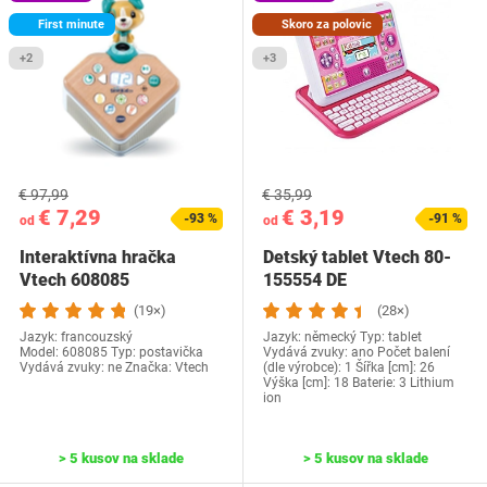
First minute
Skoro za polovic
+2
+3
€ 97,99
€ 35,99
€ 7,29
€ 3,19
-93 %
-91 %
od
od
Interaktívna hračka
Detský tablet Vtech 80-
Vtech 608085
155554 DE
(19×)
(28×)
Jazyk: francouzský
Jazyk: německý Typ: tablet
Model: 608085 Typ: postavička
Vydává zvuky: ano Počet balení
Vydává zvuky: ne Značka: Vtech
(dle výrobce): 1 Šířka [cm]: 26
Výška [cm]: 18 Baterie: 3 Lithium
ion
> 5 kusov na sklade
> 5 kusov na sklade