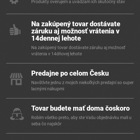
Produkty overujem a uvádzam ich skutočný stav
Na zakúpený tovar dostávate
záruku aj možnosť vrátenia v
14dennej lehote
Na zakúpený tovar dostávate záruku aj možnosť
vrátenia v 14dňovej lehote
Predajne po celom Česku
Navštívte jednu z mojich niekoľkých predajní so super
lacnými nákupmi
Tovar budete mať doma čoskoro
Robím všetko preto, aby ste Vašu objednávku mali u
seba čo najskôr