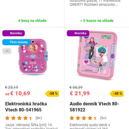
obrazovky [palce]: 17 Klávesnice:
QWERTY Rozlišení obrazovky‎:…
4 kusy na sklade
> 5 kusov na sklade
Novinka
Novinka
First minute
+1
€ 25,19
€ 36,39
€ 10,69
€ 21,99
-58 %
-40 %
od
Elektronická hračka
Audio denník Vtech 80-
Vtech 80-541965
581922
(8×)
(5×)
Jazyk: německý Šířka [cm]: 14
Elektronický audio deník s