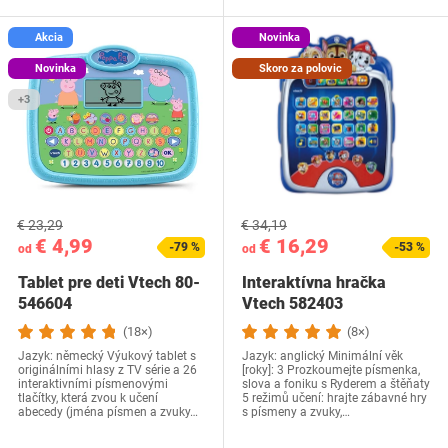
Akcia
Novinka
Novinka
Skoro za polovic
+3
€ 23,29
€ 34,19
€ 4,99
€ 16,29
-79 %
-53 %
od
od
Tablet pre deti Vtech 80-
Interaktívna hračka
546604
Vtech 582403
(18×)
(8×)
Jazyk: německý Výukový tablet s
Jazyk: anglický Minimální věk
originálními hlasy z TV série a 26
[roky]: 3 Prozkoumejte písmenka,
interaktivními písmenovými
slova a foniku s Ryderem a štěňaty
tlačítky, která zvou k učení
5 režimů učení: hrajte zábavné hry
abecedy (jména písmen a zvuky…
s písmeny a zvuky,…