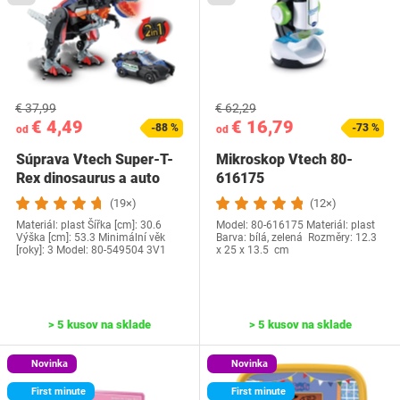
€ 37,99
€ 62,29
€ 4,49
€ 16,79
-88 %
-73 %
od
od
Súprava Vtech Super-T-
Mikroskop Vtech 80-
Rex dinosaurus a auto
616175
(19×)
(12×)
Materiál: plast Šířka [cm]: 30.6
Model: ‎80-616175 Materiál: plast
Výška [cm]: 53.3 Minimální věk
Barva: bílá, zelená Rozměry: 12.3
[roky]: 3 Model: ‎80-549504 3V1
x 25 x 13.5 cm
> 5 kusov na sklade
> 5 kusov na sklade
Novinka
Novinka
First minute
First minute