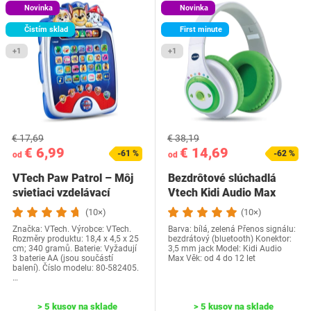
Novinka
Novinka
Čistím sklad
First minute
+1
+1
€ 17,69
€ 38,19
€ 6,99
€ 14,69
-61 %
-62 %
od
od
VTech Paw Patrol – Môj
Bezdrôtové slúchadlá
svietiaci vzdelávací
Vtech Kidi Audio Max
tablet
(10×)
(10×)
Značka: VTech. Výrobce: VTech.
Barva: bílá, zelená Přenos signálu:
Rozměry produktu: 18,4 x 4,5 x 25
bezdrátový (bluetooth) Konektor:
cm; 340 gramů. Baterie: Vyžadují
3,5 mm jack Model: Kidi Audio
3 baterie AA (jsou součástí
Max Věk: od 4 do 12 let
balení). Číslo modelu: 80-582405.
…
> 5 kusov na sklade
> 5 kusov na sklade