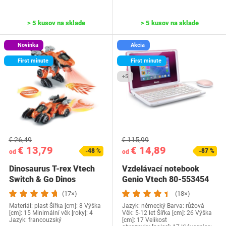
> 5 kusov na sklade
> 5 kusov na sklade
Novinka
Akcia
First minute
First minute
+5
€ 26,49
€ 115,99
€ 13,79
€ 14,89
-48 %
-87 %
od
od
Dinosaurus T-rex Vtech
Vzdelávací notebook
Switch & Go Dinos
Genio Vtech ‎80-553454
(17×)
(18×)
Materiál: plast Šířka [cm]: 8 Výška
Jazyk: německý Barva: růžová
[cm]: 15 Minimální věk [roky]: 4
Věk: 5-12 let Šířka [cm]: 26 Výška
Jazyk: francouzský
[cm]: 17 Velikost