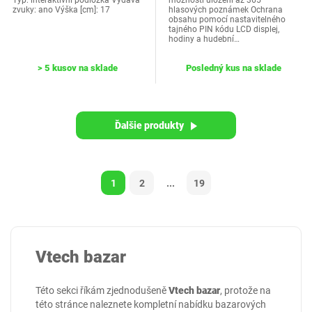
Typ: interaktivní podložka Vydává
možností uložení až 365
zvuky: ano Výška [cm]: 17
hlasových poznámek Ochrana
obsahu pomocí nastavitelného
tajného PIN kódu LCD displej,
hodiny a hudební…
> 5 kusov na sklade
Posledný kus na sklade
Ďalšie produkty
1
2
...
19
Vtech bazar
Této sekci říkám zjednodušeně
Vtech bazar
, protože na
této stránce naleznete kompletní nabídku bazarových