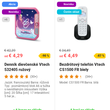
Akcia
Novinka
Novinka
Čistím sklad
+6
+1
€ 42,39
€ 34,49
€ 4,29
€ 4,49
-90 %
-87 %
od
od
Denník dievčenské Vtech
Bezdrôtový telefón Vtech
532405 ružový
CS1500 FR biely
(30×)
(34×)
Jazyk: francouzský Barva: růžová
Model: CS1500 FR Barva: bílá
Typ: poznámkový blok A6 a tužka
s neviditelným inkoustem Výška
[cm]: 20 Šířka [cm]: 17 Interaktivní:
5 her je…
> 5 kusov na sklade
5 kusů na sklade