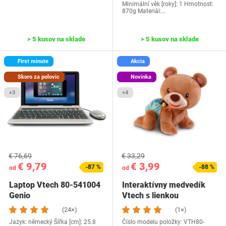
Minimální věk [roky]: 1 Hmotnost:
870g Materiál:…
> 5 kusov na sklade
> 5 kusov na sklade
First minute
Akcia
Skoro za polovic
Novinka
+3
+4
€ 76,69
€ 33,29
€ 9,79
€ 3,99
-87 %
-88 %
od
od
Laptop Vtech 80-541004
Interaktívny medvedík
Genio
Vtech s lienkou
(24×)
(1×)
Jazyk: německý Šířka [cm]: 25.8
Číslo modelu položky: ‎VTH80-