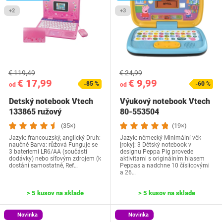
+2
+3
€ 119,49
€ 24,99
€ 17,99
€ 9,99
-85 %
-60 %
od
od
Detský notebook Vtech
Výukový notebook Vtech
133865 ružový
‎80-553504
(35×)
(19×)
Jazyk: francouzský, anglický Druh:
Jazyk: německý Minimální věk
naučné Barva: růžová Funguje se
[roky]: 3 Dětský notebook v
3 bateriemi LR6/AA (součástí
designu Peppa Pig provede
dodávky) nebo síťovým zdrojem (k
aktivitami s originálním hlasem
dostání samostatně, Ref…
Peppas a nadchne 10 číslicovými
a 26…
> 5 kusov na sklade
> 5 kusov na sklade
Novinka
Novinka