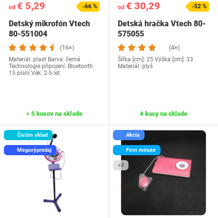
€ 5,29
€ 30,29
-66 %
-52 %
od
od
Detský mikrofón Vtech
Detská hračka Vtech 80-
‎80-551004
575055
(16×)
(4×)
Materiál: plast Barva: černá
Šířka [cm]: 25 Výška [cm]: 33
Technologie připojení: Bluetooth
Materiál: plyš
15 písní Věk: 2-5 let
> 5 kusov na sklade
4 kusy na sklade
Čistím sklad
Akcia
Megavýpredaj
First minute
+3