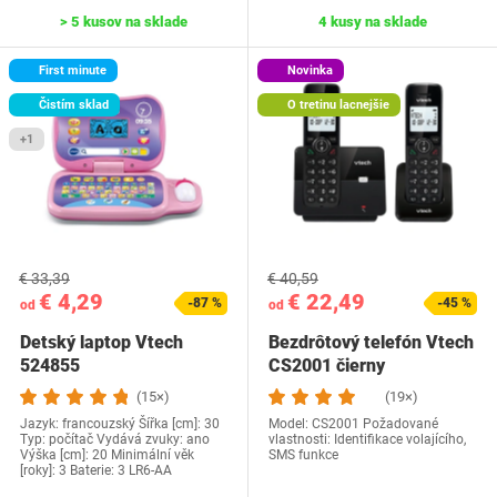
> 5 kusov na sklade
4 kusy na sklade
First minute
Novinka
Čistím sklad
O tretinu lacnejšie
+1
€ 33,39
€ 40,59
€ 4,29
€ 22,49
-87 %
-45 %
od
od
Detský laptop Vtech
Bezdrôtový telefón Vtech
‎524855
CS2001 čierny
(15×)
(19×)
Jazyk: francouzský Šířka [cm]: 30
Model: CS2001 Požadované
Typ: počítač Vydává zvuky: ano
vlastnosti: Identifikace volajícího,
Výška [cm]: 20 Minimální věk
SMS funkce
[roky]: 3 Baterie: 3 LR6-AA