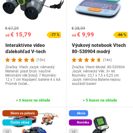
€ 67,29
€ 28,99
€ 15,79
€ 9,99
-77 %
-66 %
od
od
Interaktívne video
Výukový notebook Vtech
ďalekohľad V-tech
‎80-530904 modrý
(15×)
(14×)
Značka: Vtech Jazyk: německý
Značka: Vtech Model: 80-530904
Materiál: plast Druh: naučné
Jazyk: německý Věk: 3+ let
Minimální věk [roky]: 7 Rozměry:
Rozměry: 23,7 x 7,5 x 0,25 cm
12 x 7 cm Napájení: baterie 4 x AA
Jazyk: němčina Baterie nejsou
Průměr čoček…
součástí balení
> 5 kusov na sklade
> 5 kusov na sklade
Skoro za polovic
Akcia
Čistím sklad
Novinka
+2
+2