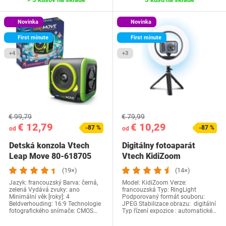
Novinka
Novinka
First minute
First minute
+4
+3
€ 99,79
€ 79,99
€ 12,79
€ 10,29
-87 %
-87 %
od
od
Detská konzola Vtech
Digitálny fotoaparát
Leap Move 80-618705
Vtech KidiZoom
(19×)
(14×)
Jazyk: francouzský Barva: černá,
Model: KidiZoom Verze:
zelená Vydává zvuky: ano
francouzská Typ: RingLight
Minimální věk [roky]: 4
Podporovaný formát souboru:
Beldverhouding: 16:9 Technologie
JPEG Stabilizace obrazu: digitální
fotografického snímače: CMOS…
Typ řízení expozice : automatické…