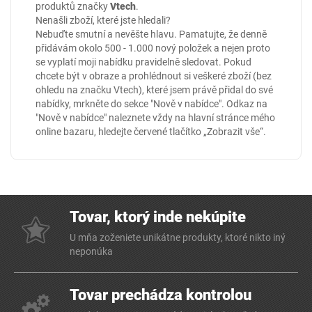
produktů značky
Vtech
.
Nenašli zboží, které jste hledali?
Nebuďte smutní a nevěšte hlavu. Pamatujte, že denně
přidávám okolo 500 - 1.000 nový položek a nejen proto
se vyplatí moji nabídku pravidelně sledovat. Pokud
chcete být v obraze a prohlédnout si veškeré zboží (bez
ohledu na značku Vtech), které jsem právě přidal do své
nabídky, mrkněte do sekce
"Nově v nabídce"
. Odkaz na
"Nově v nabídce" naleznete vždy na hlavní stránce mého
online
bazaru
, hledejte červené tlačítko „Zobrazit vše“.
Tovar, ktorý inde nekúpite
U mňa zoženiete unikátne produkty, ktoré nikto iný
neponúka
Tovar prechádza kontrolou