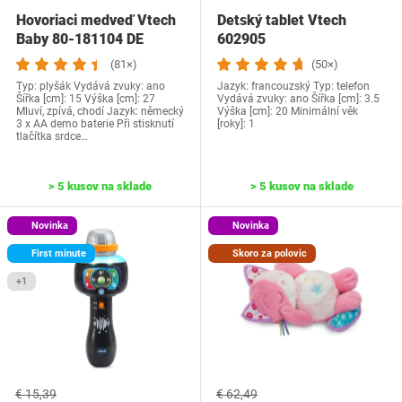
Hovoriaci medveď Vtech
Detský tablet Vtech
Baby 80-181104 DE
602905
(81×)
(50×)
Typ: plyšák Vydává zvuky: ano
Jazyk: francouzský Typ: telefon
Šířka [cm]: 15 Výška [cm]: 27
Vydává zvuky: ano Šířka [cm]: 3.5
Mluví, zpívá, chodí Jazyk: německý
Výška [cm]: 20 Minimální věk
3 x AA demo baterie Při stisknutí
[roky]: 1
tlačítka srdce…
> 5 kusov na sklade
> 5 kusov na sklade
Novinka
Novinka
First minute
Skoro za polovic
+1
€ 15,39
€ 62,49