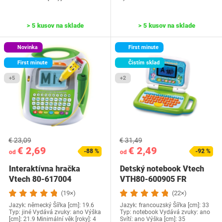
> 5 kusov na sklade
> 5 kusov na sklade
Novinka
First minute
First minute
Čistím sklad
+5
+2
€ 23,09
€ 31,49
€ 2,69
€ 2,49
-88 %
-92 %
od
od
Interaktívna hračka
Detský notebook Vtech
Vtech ‎80-617004
VTH80-600905 FR
(19×)
(22×)
Jazyk: německý Šířka [cm]: 19.6
Jazyk: francouzský Šířka [cm]: 33
Typ: jiné Vydává zvuky: ano Výška
Typ: notebook Vydává zvuky: ano
[cm]: 21.9 Minimální věk [roky]: 4
Svítí: ano Výška [cm]: 35