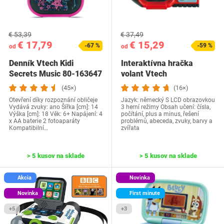
€ 53,39
€ 37,49
€ 17,79
€ 15,29
-67 %
-59 %
od
od
Denník Vtech Kidi
Interaktívna hračka
Secrets Music 80-163647
volant Vtech
FR
(45×)
(16×)
Otevření díky rozpoznání obličeje
Jazyk: německý S LCD obrazovkou
Vydává zvuky: ano Šířka [cm]: 14
3 herní režimy Obsah učení: čísla,
Výška [cm]: 18 Věk: 6+ Napájení: 4
počítání, plus a minus, řešení
x AA baterie 2 fotoaparáty
problémů, abeceda, zvuky, barvy a
Kompatibilní…
zvířata
> 5 kusov na sklade
> 5 kusov na sklade
Akcia
Novinka
Novinka
First minute
+5
+3