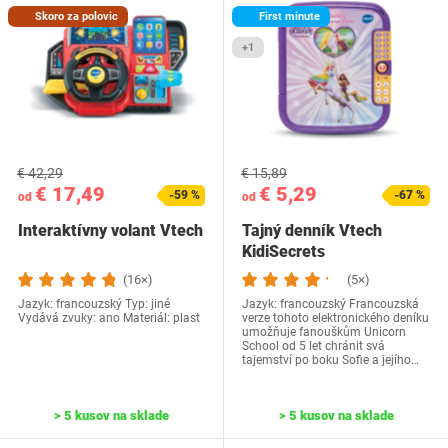
Skoro za polovic
First minute
+1
€ 42,29
€ 15,89
€ 17,49
€ 5,29
-59 %
-67 %
od
od
Interaktívny volant Vtech
Tajný denník Vtech
KidiSecrets
(16×)
(5×)
Jazyk: francouzský Typ: jiné
Jazyk: francouzský Francouzská
Vydává zvuky: ano Materiál: plast
verze tohoto elektronického deníku
umožňuje fanouškům Unicorn
School od 5 let chránit svá
tajemství po boku Sofie a jejího…
> 5 kusov na sklade
> 5 kusov na sklade