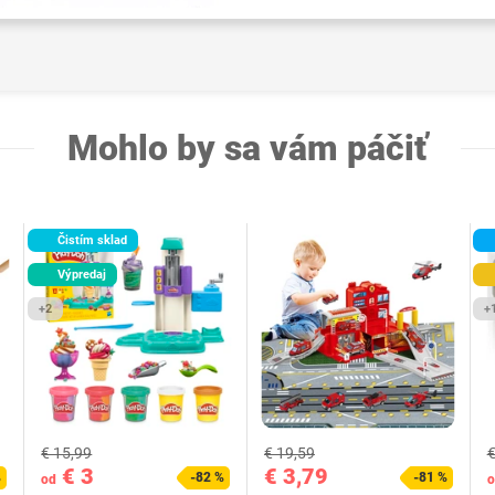
Mohlo by sa vám páčiť
Čistím sklad
Výpredaj
+2
+
€ 15,99
€ 19,59
€
€ 3
€ 3,79
%
-82 %
-81 %
od
o