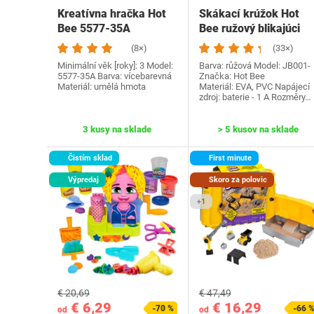
Kreatívna hračka Hot
Skákací krúžok Hot
Bee 5577-35A
Bee ružový blikajúci
(8×)
(33×)
Minimální věk [roky]: 3 Model:
Barva: růžová Model: JB001-
‎5577-35A Barva: vícebarevná
Značka: Hot Bee
Materiál: umělá hmota
Materiál: EVA, PVC Napájecí
zdroj: baterie - 1 A Rozměry…
3 kusy na sklade
> 5 kusov na sklade
Čistím sklad
First minute
Výpredaj
Skoro za polovic
+1
€ 20,69
€ 47,49
€ 6,29
€ 16,29
-70 %
-66 
od
od