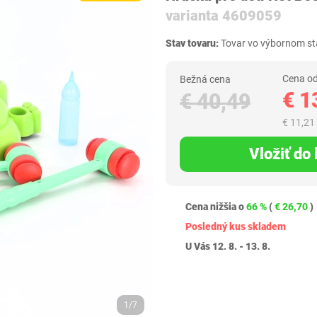
varianta 4609059
Stav tovaru:
Tovar vo výbornom sta
Cena od
Bežná cena
€ 1
€ 40,49
€ 11,21
Vložiť do
Cena nižšia o
66 %
(
€ 26,70
)
Posledný kus skladem
U Vás 12. 8. - 13. 8.
1/7