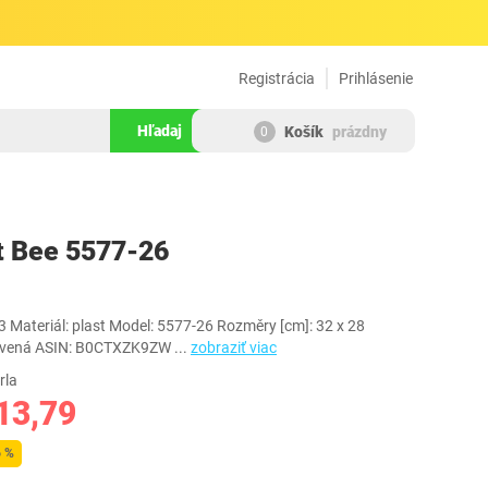
Registrácia
Prihlásenie
Hľadaj
Košík
prázdny
0
1140621
t Bee 5577-26
 3 Materiál: plast Model: 5577-26 Rozměry [cm]: 32 x 28
 červená ASIN: B0CTXZK9ZW
...
zobraziť viac
rla
13,79
6 %