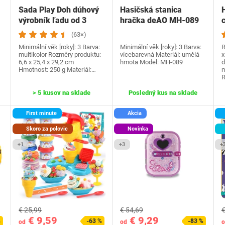
Sada Play Doh dúhový
Hasičská stanica
výrobník ľadu od 3
hračka deAO MH-089
rokov
(63×)
Minimální věk [roky]: 3 Barva:
Minimální věk [roky]: 3 Barva:
R
multikolor Rozměry produktu:
vícebarevná Materiál: umělá
x
6,6 x 25,4 x 29,2 cm
hmota Model: ‎MH-089
d
Hmotnost: 250 g Materiál:…
m
R
> 5 kusov na sklade
Posledný kus na sklade
First minute
Akcia
Skoro za polovic
Novinka
+1
+3
+
€ 25,99
€ 54,69
€
€ 9,59
€ 9,29
%
-63 %
-83 %
od
od
o