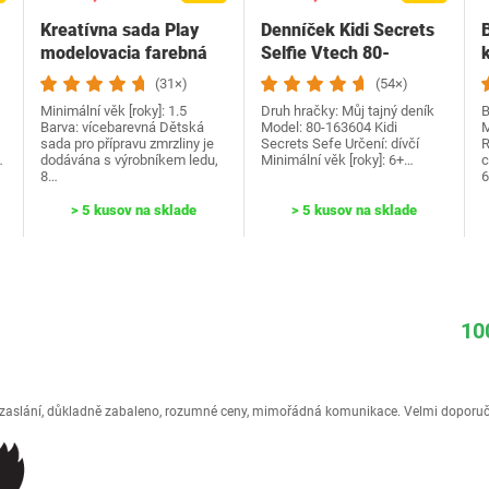
Kreatívna sada Play
Denníček Kidi Secrets
modelovacia farebná
Selfie Vtech 80-
163604
(31×)
(54×)
Minimální věk [roky]: 1.5
Druh hračky: Můj tajný deník
B
Barva: vícebarevná Dětská
Model: 80-163604 Kidi
M
sada pro přípravu zmrzliny je
Secrets Sefe Určení: dívčí
R
…
dodávána s výrobníkem ledu,
Minimální věk [roky]: 6+…
c
8…
6
> 5 kusov na sklade
> 5 kusov na sklade
10
é zaslání, důkladně zabaleno, rozumné ceny, mimořádná komunikace. Velmi doporuč