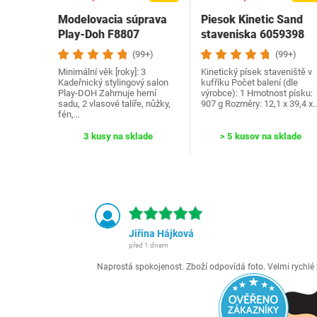
Modelovacia súprava
Piesok Kinetic Sand
Play-Doh ‎F8807
staveniska 6059398
(99+)
(99+)
Minimální věk [roky]: 3
Kinetický písek staveniště v
Kadeřnický stylingový salon
kufříku Počet balení (dle
Play-DOH Zahrnuje herní
výrobce): 1 Hmotnost písku:
sadu, 2 vlasové talíře, nůžky,
907 g Rozměry: 12,1 x 39,4 x
fén,…
3 kusy na sklade
> 5 kusov na sklade
Jiřina Hájková
před 1 dnem
Naprostá spokojenost. Zboží odpovídá foto. Velmi rychl