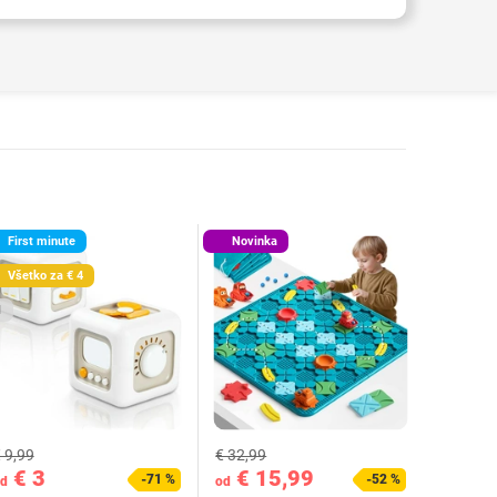
First minute
Novinka
Všetko za € 4
1
 9,99
€ 32,99
€ 3
€ 15,99
-71 %
-52 %
d
od