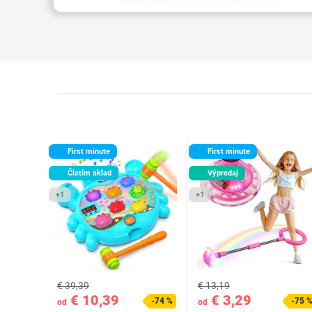
First minute
First minute
Čistím sklad
Výpredaj
+1
+1
€ 39,39
€ 13,19
€ 10,39
€ 3,29
-74 %
-75 
od
od