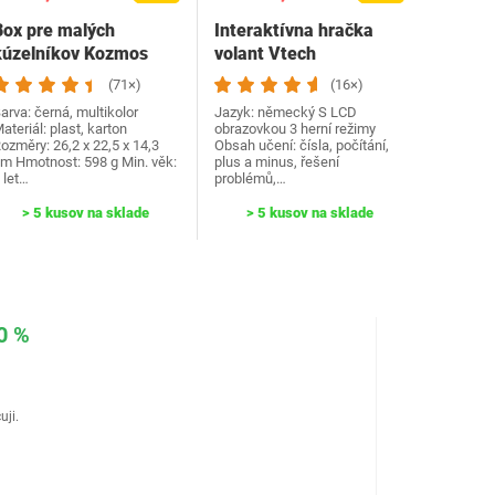
Box pre malých
Interaktívna hračka
kúzelníkov Kozmos
volant Vtech
694302
(71×)
(16×)
arva: černá, multikolor
Jazyk: německý S LCD
ateriál: plast, karton
obrazovkou 3 herní režimy
ozměry: 26,2 x 22,5 x 14,3
Obsah učení: čísla, počítání,
m Hmotnost: 598 g Min. věk:
plus a minus, řešení
 let…
problémů,…
> 5 kusov na sklade
> 5 kusov na sklade
0 %
uji.