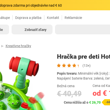
doprava zdarma pri objednávke nad € 60
nákupe
Doprava a platba
Kontakt
Reklamácie
ie
Zobraziť zľavy
Kreatívne hračky
Hračka pre deti Ho
(13×)
Popis tovaru:
Minimální věk [roky]:
Napájení: baterie Barva: zelená,
Cena od Ka
Bežná cena
od € 
€ 40,49
Cena nižšia až o
€ 26,70
-6