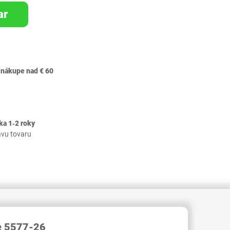
ar
 nákupe nad € 60
ka 1‐2 roky
avu tovaru
RID000003778550
ee 5577-26