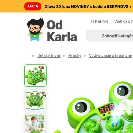
AKCIA
Zľava 20 % na NOVINKY s kódom 8SRPNOVS
+ 
O Karlovi
Všetko o 
Zobraziť kategór
Detský tovar
Hračky
Vzdelávacie a kreatívne