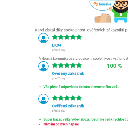
Karel získal díky spokojenosti ověřených zákazníků pr
LK94
před 2 dny
Výborná komunikace s prodejcem, spolehlivost, vstřícnost,
100 %
Ověřený zákazník
před 2 dny
Vše přesně odpovídalo fotkám inzerovaného zoží.
Ověřený zákazník
před 2 dny
Super bazar, velký výběr zboží, rozumné ceny, rychlost d
Nemám co bych napsal