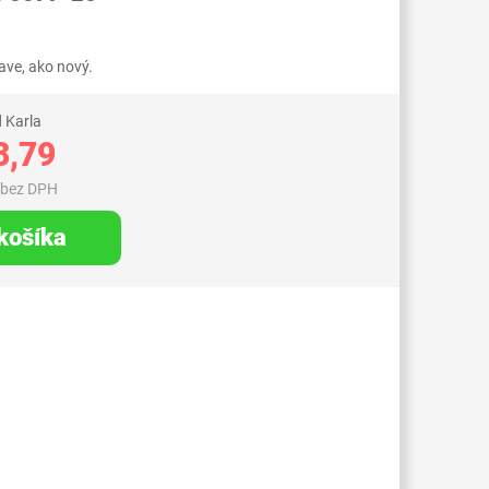
ve, ako nový.
 Karla
3,79
 bez DPH
 košíka