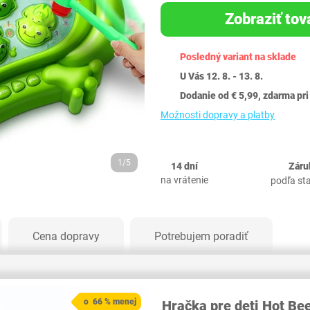
Zobraziť tov
Posledný variant na sklade
U Vás 12. 8. - 13. 8.
Dodanie od € 5,99, zdarma pri
Možnosti dopravy a platby
1/5
14 dní
Záru
na vrátenie
podľa st
Cena dopravy
Potrebujem poradiť
o 66 % menej
Hračka pre deti Hot B