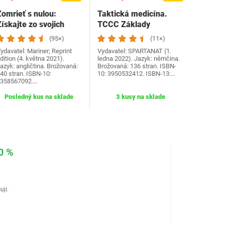
Zomrieť s nulou:
Taktická medicína.
ískajte zo svojich
TCCC Základy
peňazí a života…
starostlivosti o
(95×)
(11×)
zranených…
ydavatel: Mariner; Reprint
Vydavatel: SPARTANAT (1.
dition (4. května 2021).
ledna 2022). Jazyk: němčina.
azyk: angličtina. Brožovaná:
Brožovaná: 136 stran. ISBN-
40 stran. ISBN-10:
10: 3950532412. ISBN-13:…
358567092.…
Posledný kus na sklade
3 kusy na sklade
0 %
uji.