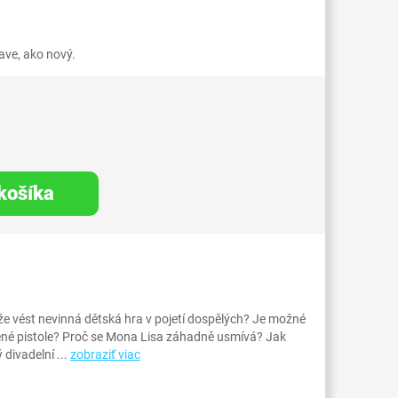
ve, ako nový.
 košíka
 vést nevinná dětská hra v pojetí dospělých? Je možné
řené pistole? Proč se Mona Lisa záhadně usmívá? Jak
divadelní ...
zobraziť viac