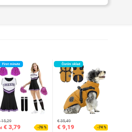
First minute
Čistím sklad
 15,29
€ 35,49
€ 3,79
€ 9,19
-76 %
-74 %
d