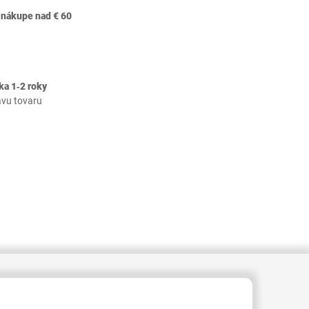
 nákupe nad € 60
ka 1‐2 roky
avu tovaru
409000002869877