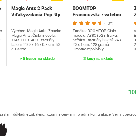
o
Magic Ants 2 Pack
BOOMTOP
Vďakyvzdania Pop-Up
Francouzská svatební
Z
priania -…
hra Dřevěná cedulka a
(10×)
kvízové…
x
Výrobce: Magic Ants. Značka:
Značka: BOOMTOP. Číslo
V
Magic Ants. Číslo modelu:
modelu: A88C8D2E. Barva:
E
:
YMX-LTF314EU. Rozměry
Květiny. Rozměry balení: 24 x
J
balení: 20,9 x 16 x 0,7 cm; 50
20 x 1 cm; 128 gramů
2
g. Barva:…
Hmotnost položky:…
0
> 5 kusov na sklade
3 kusy na sklade
10
é zaslání, důkladně zabaleno, rozumné ceny, mimořádná komunikace. Velmi doporuč