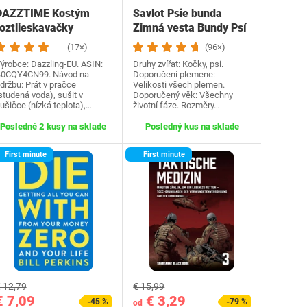
DAZZTIME Kostým
Savlot Psie bunda
roztlieskavačky
Zimná vesta Bundy Psí
dámske, kostým…
kabát Psí sveter…
(17×)
(96×)
ýrobce: Dazzling-EU. ASIN:
Druhy zvířat: Kočky, psi.
0CQY4CN99. Návod na
Doporučení plemene:
držbu: Prát v pračce
Velikosti všech plemen.
studená voda), sušit v
Doporučený věk: Všechny
ušičce (nízká teplota),…
životní fáze. Rozměry…
Posledné 2 kusy na sklade
Posledný kus na sklade
First minute
First minute
 12,79
€ 15,99
€ 7,09
€ 3,29
-45 %
-79 %
od