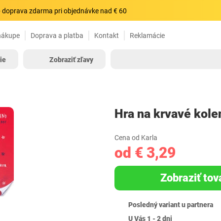
 doprava zdarma pri objednávke nad € 60
nákupe
Doprava a platba
Kontakt
Reklamácie
ie
Zobraziť zľavy
Hra na krvavé kole
Cena od Karla
od € 3,29
Zobraziť tov
Posledný variant u partnera
U Vás 1 - 2 dni