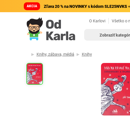
AKCIA
Zľava 20 % na NOVINKY s kódom SLE25NVKS
+
O Karlovi
Všetko o 
Zobraziť kategór
Knihy, zábava, médiá
Knihy