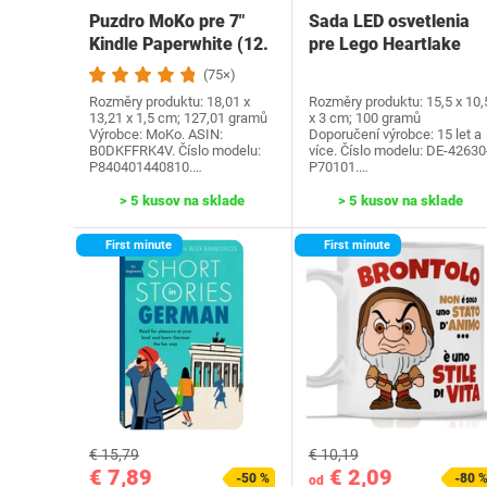
Puzdro MoKo pre 7"
Sada LED osvetlenia
Kindle Paperwhite (12.
pre Lego Heartlake
generácia-2024) a…
City Water Park…
(75×)
Rozměry produktu: 18,01 x
Rozměry produktu: 15,5 x 10,
13,21 x 1,5 cm; 127,01 gramů
x 3 cm; 100 gramů
Výrobce: MoKo. ASIN:
Doporučení výrobce: 15 let a
B0DKFFRK4V. Číslo modelu:
více. Číslo modelu: DE-42630
P840401440810.…
P70101.…
> 5 kusov na sklade
> 5 kusov na sklade
First minute
First minute
€ 15,79
€ 10,19
€ 7,89
€ 2,09
-50 %
-80 
od