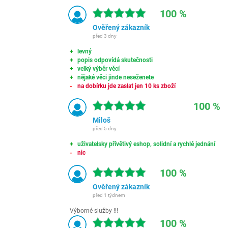
100 %
Ověřený zákazník
před 3 dny
levný
popis odpovídá skutečnosti
velký výběr věcí
nějaké věci jinde neseženete
na dobírku jde zaslat jen 10 ks zboží
100 %
Miloš
před 5 dny
uživatelsky přívětivý eshop, solidní a rychlé jednání
nic
100 %
Ověřený zákazník
před 1 týdnem
Výborné služby !!!
100 %