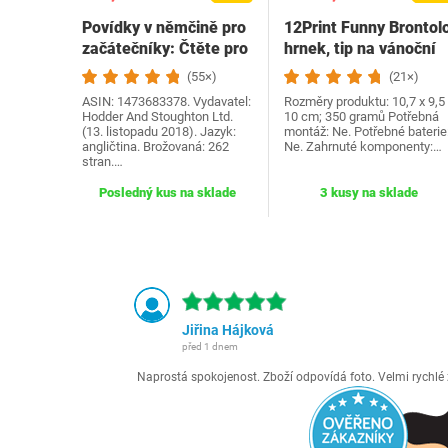
Povídky v němčině pro
12Print Funny Brontol
začátečníky: Čtěte pro
hrnek, tip na vánoční
radost na své…
dárek a…
(55×)
(21×)
ASIN: 1473683378. Vydavatel:
Rozměry produktu: 10,7 x 9,5 
Hodder And Stoughton Ltd.
10 cm; 350 gramů Potřebná
(13. listopadu 2018). Jazyk:
montáž: Ne. Potřebné baterie
angličtina. Brožovaná: 262
Ne. Zahrnuté komponenty:…
stran.…
Posledný kus na sklade
3 kusy na sklade
Jiřina Hájková
před 1 dnem
Naprostá spokojenost. Zboží odpovídá foto. Velmi rychl