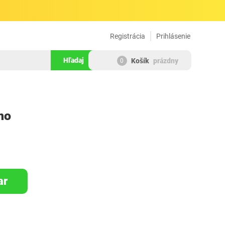
Registrácia
Prihlásenie
Hľadaj
Košík
prázdny
0
521787
no
ar