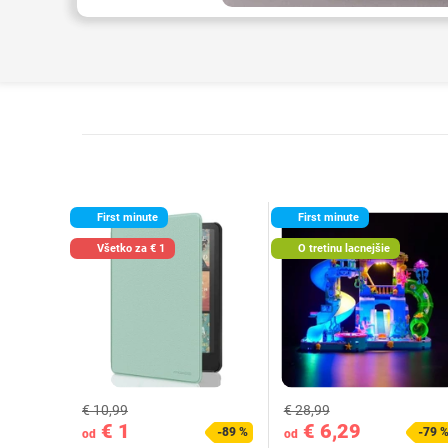
First minute
First minute
Všetko za € 1
O tretinu lacnejšie
€ 10,99
€ 28,99
€ 1
€ 6,29
-89 %
-79 
od
od