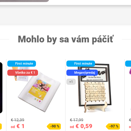
Mohlo by sa vám páčiť
First minute
First minute
Všetko za € 1
Megavýpredaj
+1
€ 12,39
€ 17,99
€
€ 1
€ 0,59
%
-90 %
-97 %
od
od
o