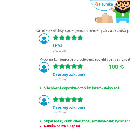
Karel získal díky spokojenosti ověřených zákazníků pr
LK94
před 2 dny
Výborná komunikace s prodejcem, spolehlivost, vstřícnost,
100 %
Ověřený zákazník
před 2 dny
Vše přesně odpovídalo fotkám inzerovaného zoží.
Ověřený zákazník
před 2 dny
Super bazar, velký výběr zboží, rozumné ceny, rychlost d
Nemám co bych napsal