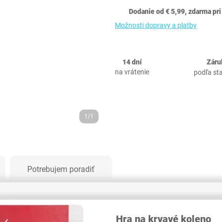
Dodanie od € 5,99, zdarma pri
Možnosti dopravy a platby
14 dní
Záru
na vrátenie
podľa st
1/1
Potrebujem poradiť
Hra na krvavé koleno