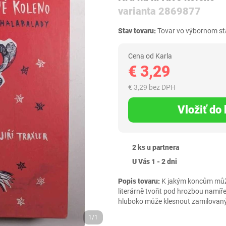
varianta 2869877
Stav tovaru:
Tovar vo výbornom sta
Cena od Karla
€ 3,29
€ 3,29 bez DPH
Vložiť do
2 ks u partnera
U Vás 1 - 2 dni
Popis tovaru:
K jakým koncům může
literárně tvořit pod hrozbou namí
hluboko může klesnout zamilovaný 
1/1