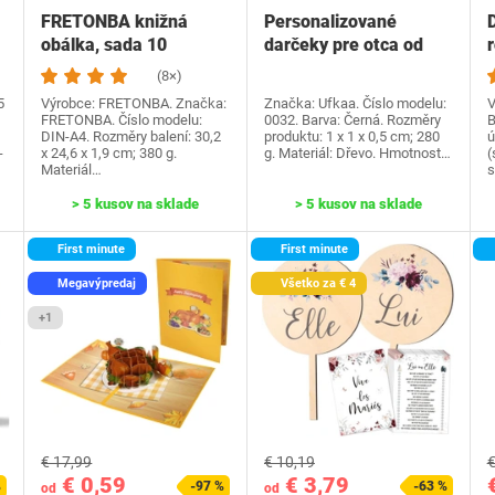
FRETONBA knižná
Personalizované
obálka, sada 10
darčeky pre otca od
knižných dosiek,
dcéry syna, Ufkaa…
(8×)
priehľadné…
5
Výrobce: FRETONBA. Značka:
Značka: Ufkaa. Číslo modelu:
V
FRETONBA. Číslo modelu:
0032. Barva: Černá. Rozměry
B
DIN-A4. Rozměry balení: 30,2
produktu: 1 x 1 x 0,5 cm; 280
ú
-
x 24,6 x 1,9 cm; 380 g.
g. Materiál: Dřevo. Hmotnost…
(
Materiál…
s
> 5 kusov na sklade
> 5 kusov na sklade
First minute
First minute
Megavýpredaj
Všetko za € 4
+1
€ 17,99
€ 10,19
€
€ 0,59
€ 3,79
%
-97 %
-63 %
od
od