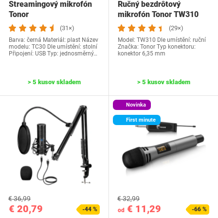
Streamingový mikrofón
Ručný bezdrôtový
Tonor
mikrofón Tonor TW310
(31×)
(29×)
Barva: černá Materiál: plast Název
Model: TW310 Dle umístění: ruční
modelu: TC30 Dle umístění: stolní
Značka: Tonor Typ konektoru:
Připojení: USB Typ: jednosměrný…
konektor 6,35 mm
> 5 kusov skladem
> 5 kusov skladem
Novinka
First minute
€ 36,99
€ 32,99
€ 20,79
€ 11,29
-44 %
-66 %
od