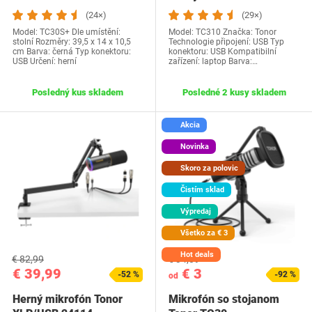
(24×)
(29×)
Model: TC30S+ Dle umístění:
Model: TC310 Značka: Tonor
stolní Rozměry: 39,5 x 14 x 10,5
Technologie připojení: USB Typ
cm Barva: černá Typ konektoru:
konektoru: USB Kompatibilní
USB Určení: herní
zařízení: laptop Barva:…
Posledný kus skladem
Posledné 2 kusy skladem
Akcia
Novinka
Skoro za polovic
Čistím sklad
Výpredaj
Všetko za € 3
Hot deals
€ 82,99
€ 34,89
€ 39,99
€ 3
-52 %
-92 %
od
Herný mikrofón Tonor
Mikrofón so stojanom