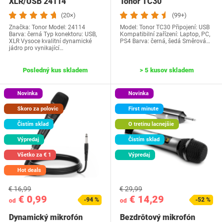
XLR/USB 24114
Tonor ‎TC30
(20×)
(99+)
Značka: Tonor Model: 24114
Model: Tonor TC30 Připojení: USB
Barva: černá Typ konektoru: USB,
Kompatibilní zařízení: Laptop, PC,
XLR Vysoce kvalitní dynamické
PS4 Barva: černá, šedá Směrová…
jádro pro vynikající…
Posledný kus skladem
> 5 kusov skladem
Novinka
Novinka
Skoro za polovic
First minute
Čistím sklad
O tretinu lacnejšie
Výpredaj
Čistím sklad
Všetko za € 1
Výpredaj
Hot deals
€ 16,99
€ 29,99
€ 0,99
€ 14,29
-94 %
-52 %
od
od
Dynamický mikrofón
Bezdrôtový mikrofón