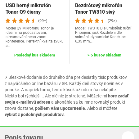
USB herný mikrofón
Bezdrôtový mikrofón
Tonor Q9 čierny
Tonor TW310 sivý
(99+)
(29×)
Model Q9 Mikrofonu Tonor je
Model: TW310 Dle umístění: ruční
ideální na podcastování,
Připojení: jack Rozdělení dle
streamování nebo zoom
snímání: dynamické Konektor:
konference. Perfektní kvalita zvuku
6,35 mm…
a…
Posledný kus skladem
> 5 kusov skladem
⚡ Bleskové dodanie do druhého dňa pre desiatky tisíc produktov
z najväčšieho online bazáru v SR. Každý deň stovky noviniek v
ponuke. A napriek tomu, tento kúsok už odo mňa nekúpite.
Niekto bol rýchlejší... Ale nič nie je stratené. Môžete mi
hore zadať
svoju e-mailovú adresu
a akonáhle sa ku mne rovnaký produkt
znova dostane,
pošlem Vám upozornenie
. Alebo si môžete
vybrať z podobných produktov.
Popis tovaru