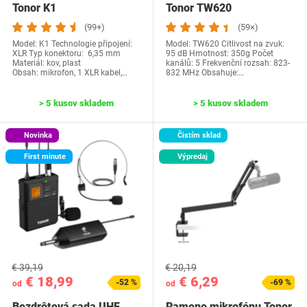
Tonor K1
Tonor TW620
(99+)
(59×)
Model: K1 Technologie připojení:
Model: TW620 Citlivost na zvuk:
XLR Typ konektoru: 6,35 mm
95 dB Hmotnost: 350g Počet
Materiál: kov, plast
kanálů: 5 Frekvenční rozsah: 823-
Obsah: mikrofon, 1 XLR kabel,…
832 MHz Obsahuje:…
> 5 kusov skladem
> 5 kusov skladem
Novinka
Čistím sklad
First minute
Výpredaj
€ 39,19
€ 20,19
€ 18,99
€ 6,29
-52 %
-69 %
od
od
Bezdrôtová sada UHF
Rameno mikrofónu Tonor