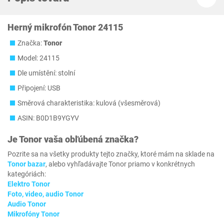
Herný mikrofón Tonor 24115
Značka:
Tonor
Model: 24115
Dle umístění: stolní
Připojení: USB
Směrová charakteristika: kulová (všesměrová)
ASIN: B0D1B9YGYV
Je
Tonor
vaša obľúbená značka?
Pozrite sa na všetky produkty tejto značky, ktoré mám na sklade na
Tonor bazar
, alebo vyhľadávajte Tonor priamo v konkrétnych
kategóriách:
Elektro Tonor
Foto, video, audio Tonor
Audio Tonor
Mikrofóny Tonor