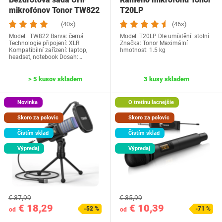
mikrofónov Tonor TW822
T20LP
(40×)
(46×)
Model: ‎ TW822 Barva: černá
Model: T20LP Dle umístění: stolní
Technologie připojení: XLR
Značka: Tonor Maximální
Kompatibilní zařízení: laptop,
hmotnost: 1.5 kg
headset, notebook Dosah:…
> 5 kusov skladem
3 kusy skladem
Novinka
O tretinu lacnejšie
Skoro za polovic
Skoro za polovic
Čistím sklad
Čistím sklad
Výpredaj
Výpredaj
€ 37,99
€ 35,99
€ 18,29
€ 10,39
-52 %
-71 %
od
od