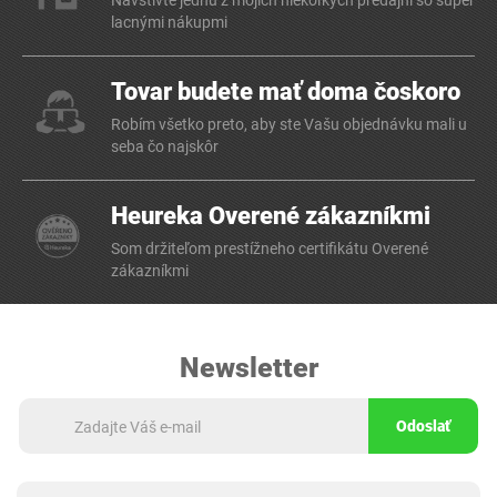
Navštívte jednu z mojich niekoľkých predajní so super
lacnými nákupmi
Tovar budete mať doma čoskoro
Robím všetko preto, aby ste Vašu objednávku mali u
seba čo najskôr
Heureka Overené zákazníkmi
Som držiteľom prestížneho certifikátu Overené
zákazníkmi
Newsletter
Odoslať