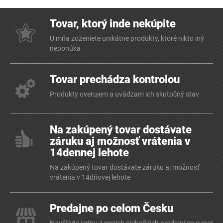
Tovar, ktorý inde nekúpite
U mňa zoženiete unikátne produkty, ktoré nikto iný
neponúka
Tovar prechádza kontrolou
Produkty overujem a uvádzam ich skutočný stav
Na zakúpený tovar dostávate
záruku aj možnosť vrátenia v
14dennej lehote
Na zakúpený tovar dostávate záruku aj možnosť
vrátenia v 14dňovej lehote
Predajne po celom Česku