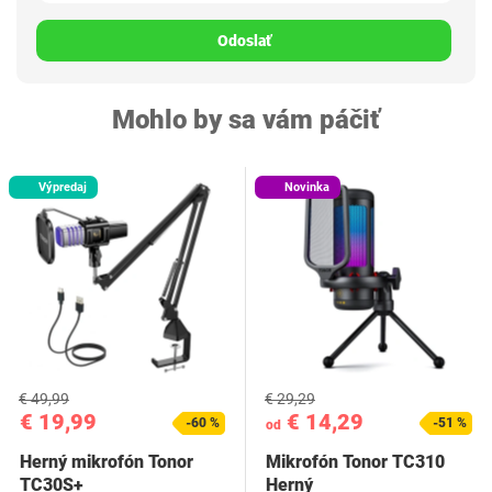
Odoslať
Mohlo by sa vám páčiť
Výpredaj
Novinka
€ 49,99
€ 29,29
€ 19,99
€ 14,29
-60 %
-51 %
od
Herný mikrofón Tonor
Mikrofón Tonor TC310
TC30S+
Herný