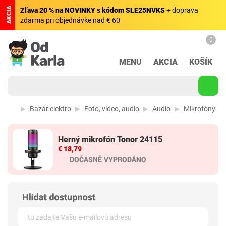
AKCIA
Zľava 20 % na NOVINKY s kódom SLE25NVKS
+ doprava
zdarma pri objednávke nad € 60
0
MENU
AKCIA
KOŠÍK
Bazár elektro
Foto, video, audio
Audio
Mikrofóny
Herný mikrofón Tonor 24115
€ 18,79