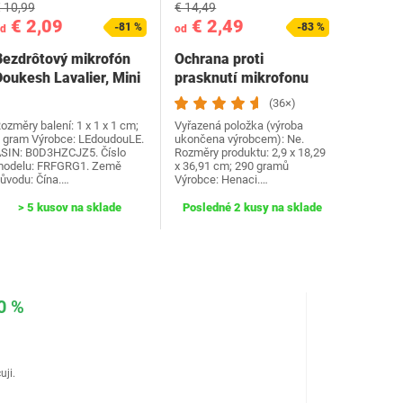
 10,99
€ 14,49
€ 2,09
€ 2,49
-81 %
-83 %
d
od
Bezdrôtový mikrofón
Ochrana proti
Doukesh Lavalier, Mini
prasknutí mikrofonu
bezdrôtový…
Auphonix - 15cm pop
(36×)
filtr…
ozměry balení: 1 x 1 x 1 cm;
Vyřazená položka (výroba
 gram Výrobce: LEdoudouLE.
ukončena výrobcem): Ne.
SIN: B0D3HZCJZ5. Číslo
Rozměry produktu: 2,9 x 18,29
odelu: FRFGRG1. Země
x 36,91 cm; 290 gramů
ůvodu: Čína.…
Výrobce: Henaci.…
> 5 kusov na sklade
Posledné 2 kusy na sklade
0 %
uji.