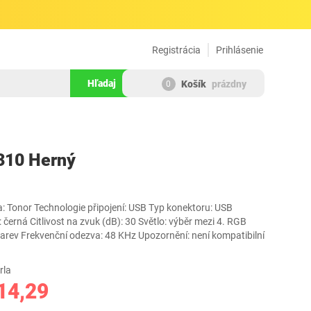
Registrácia
Prihlásenie
Hľadaj
Košík
prázdny
0
922154
310 Herný
 Tonor Technologie připojení: USB Typ konektoru: USB
: černá Citlivost na zvuk (dB): 30 Světlo: výběr mezi 4. RGB
barev Frekvenční odezva: 48 KHz Upozornění: není kompatibilní
rla
14,29