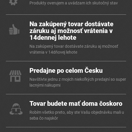
Produkty overujem a uvádzam ich skutočný stav
Na zakúpený tovar dostávate
záruku aj možnosť vrátenia v
14dennej lehote
Na zakúpený tovar dostávate záruku aj možnosť
vrátenia v 14dňovej lehote
Predajne po celom Česku
Navštívte jednu z mojich niekoľkých predajní so super
lacnými nákupmi
Tovar budete mať doma čoskoro
Robím všetko preto, aby ste Vašu objednávku mali u
seba čo najskôr