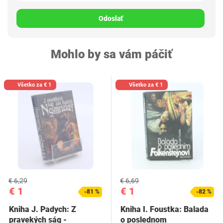
Odoslať
Mohlo by sa vám páčiť
Všetko za € 1
Všetko za € 1
€ 6,29
€ 6,69
€ 1
€ 1
-81 %
-82 %
Kniha J. Padych: Z
Kniha I. Foustka: Balada
pravekých ság -
o poslednom