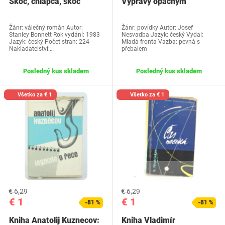
Skoč, chlapca, skoč
Výpravy opačným
smerom
Žánr: válečný román Autor:
Žánr: povídky Autor: Josef
Stanley Bonnett Rok vydání: 1983
Nesvadba Jazyk: český Vydal:
Jazyk: český Počet stran: 224
Mladá fronta Vazba: pevná s
Nakladatelství:…
přebalem
Posledný kus skladem
Posledný kus skladem
Všetko za € 1
Všetko za € 1
€ 6,29
€ 6,29
€ 1
€ 1
-81 %
-81 %
Kniha Anatolij Kuznecov:
Kniha Vladimír