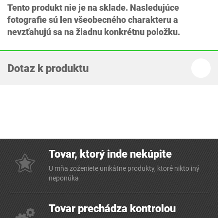
Tento produkt nie je na sklade. Nasledujúce
fotografie sú len všeobecného charakteru a
nevzťahujú sa na žiadnu konkrétnu položku.
Dotaz k produktu
Tovar, ktorý inde nekúpite
U mňa zoženiete unikátne produkty, ktoré nikto iný
neponúka
Tovar prechádza kontrolou