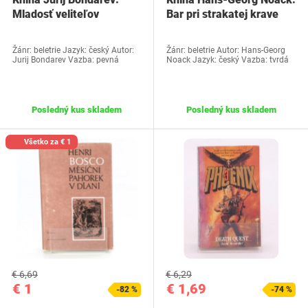
Mladosť veliteľov
Bar pri strakatej krave
Žánr: beletrie Jazyk: český Autor:
Žánr: beletrie Autor: Hans-Georg
Jurij Bondarev Vazba: pevná
Noack Jazyk: český Vazba: tvrdá
Posledný kus skladem
Posledný kus skladem
Všetko za € 1
€ 6,69
€ 6,29
€ 1
€ 1,69
-82 %
-74 %