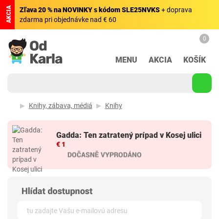
AKCIA
Zľava 20 % na NOVINKY s kódom SLE25NVKS
+ doprava
zdarma pri objednávke nad € 60
0
MENU
AKCIA
KOŠÍK
Knihy, zábava, médiá
Knihy
Gadda: Ten zatratený prípad v Kosej ulici
€ 1