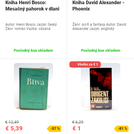
Kniha Henri Bosco:
Kniha David Alexander -
Mesačný pahorok v dlani
Phoenix
Autor: Henri Bosco Jazyk: český
Žánr: sci-fi a fantasy Autor: David
Žánr: román Vazba: vázaná
Alexander Jazyk: anglický
Posledný kus skladem
Posledný kus skladem
Všetko za € 1
€ 12,49
€ 6,29
€ 5,39
€ 1
-57 %
-81 %