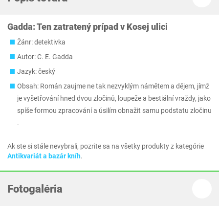
Gadda: Ten zatratený prípad v Kosej ulici
Žánr: detektivka
Autor: C. E. Gadda
Jazyk: český
Obsah: Román zaujme ne tak nezvyklým námětem a dějem, jímž
je vyšetřování hned dvou zločinů, loupeže a bestiální vraždy, jako
spíše formou zpracování a úsilím obnažit samu podstatu zločinu
.
Ak ste si stále nevybrali, pozrite sa na všetky produkty z kategórie
Antikvariát a bazár kníh
.
Fotogaléria