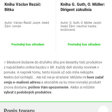
Kniha Václav Rezáč:
Kniha G. Guth, O. Müller:
Bitka
Dirigent zákulisia
Autor: Václav Řezáč Jazyk: český
Autor: G. Guth, O. Müller Jazyk:
Žánr: román
český Žánr: naučná Vazba:
brožovaná
Posledný kus skladem
Posledný kus skladem
⚡ Bleskové dodanie do druhého dňa pre desiatky tisíc produktov
z najväčšieho online bazáru v SR. Každý deň stovky noviniek v
ponuke. A napriek tomu, tento kúsok už odo mňa nekúpite.
Niekto bol rýchlejší... Ale nič nie je stratené. Môžete mi
hore zadať
svoju e-mailovú adresu
a akonáhle sa ku mne rovnaký produkt
znova dostane,
pošlem Vám upozornenie
. Alebo si môžete
vybrať z podobných produktov.
Popis tovaru