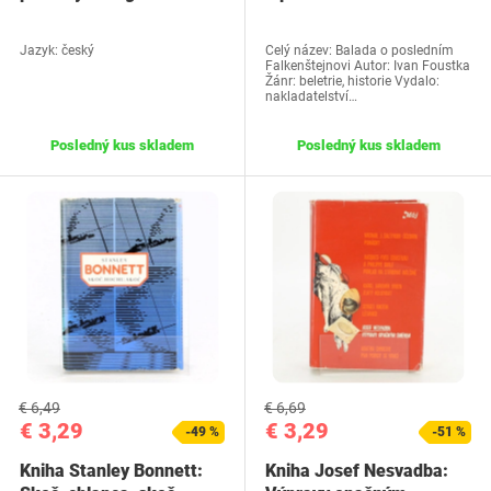
Nesmrteľný
Falkenštejnovi
Jazyk: český
Celý název: Balada o posledním
Falkenštejnovi Autor: Ivan Foustka
Žánr: beletrie, historie Vydalo:
nakladatelství…
Posledný kus skladem
Posledný kus skladem
€ 6,49
€ 6,69
€ 3,29
€ 3,29
-49 %
-51 %
Kniha Stanley Bonnett:
Kniha Josef Nesvadba: