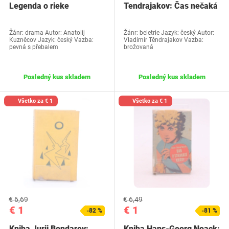
Legenda o rieke
Tendrajakov: Čas nečaká
Žánr: drama Autor: Anatolij
Žánr: beletrie Jazyk: český Autor:
Kuzněcov Jazyk: český Vazba:
Vladímir Těndrajakov Vazba:
pevná s přebalem
brožovaná
Posledný kus skladem
Posledný kus skladem
Všetko za € 1
Všetko za € 1
€ 6,69
€ 6,49
€ 1
€ 1
-82 %
-81 %
Kniha Jurij Bondarev:
Kniha Hans-Georg Noack: