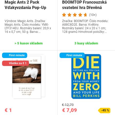
Magic Ants 2 Pack
BOOMTOP Francouzská
Vďakyvzdania Pop-Up
svatební hra Dřevěná
priania -…
cedulka a kvízové…
(10×)
Výrobce: Magic Ants. Značka:
Značka: BOOMTOP. Číslo modelu:
Magic Ants. Číslo modelu: YMX-
A88C8D2E. Barva: Květiny.
LTF314EU. Rozměry balení: 20,9 x
Rozměry balení: 24 x 20 x 1 cm;
16 x 0,7 cm; 50 g. Barva:…
128 gramů Hmotnost položky:…
> 5 kusov skladem
3 kusy skladem
First minute
First minute
Všetko za € 1
€ 12,79
€ 1
€ 7,09
-45 %