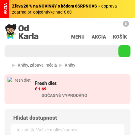
AKCIA
Zľava 20 % na NOVINKY s kódom 8SRPNOVS
+ doprava
zdarma pri objednávke nad € 60
0
MENU
AKCIA
KOŠÍK
Knihy, zábava, médiá
Knihy
Fresh diet
€ 1,69