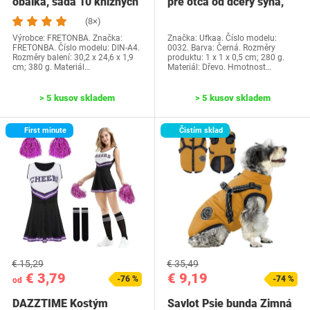
obálka, sada 10 knižných
pre otca od dcéry syna,
dosiek, priehľadné…
Ufkaa…
(8×)
Výrobce: FRETONBA. Značka:
Značka: Ufkaa. Číslo modelu:
FRETONBA. Číslo modelu: DIN-A4.
0032. Barva: Černá. Rozměry
Rozměry balení: 30,2 x 24,6 x 1,9
produktu: 1 x 1 x 0,5 cm; 280 g.
cm; 380 g. Materiál…
Materiál: Dřevo. Hmotnost…
> 5 kusov skladem
> 5 kusov skladem
First minute
Čistím sklad
€ 15,29
€ 35,49
€ 3,79
€ 9,19
-76 %
-74 %
od
DAZZTIME Kostým
Savlot Psie bunda Zimná