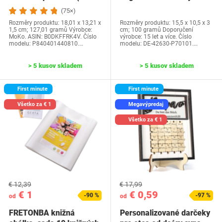
generácia-2024) a…
Water Park…
(75×)
Rozměry produktu: 18,01 x 13,21 x
Rozměry produktu: 15,5 x 10,5 x 3
1,5 cm; 127,01 gramů Výrobce:
cm; 100 gramů Doporučení
MoKo. ASIN: B0DKFFRK4V. Číslo
výrobce: 15 let a více. Číslo
modelu: P840401440810.…
modelu: DE-42630-P70101.…
> 5 kusov skladem
> 5 kusov skladem
First minute
First minute
Všetko za € 1
Megavýpredaj
Všetko za € 1
€ 12,39
€ 17,99
€ 1
€ 0,59
-90 %
-97 %
od
od
FRETONBA knižná
Personalizované darčeky