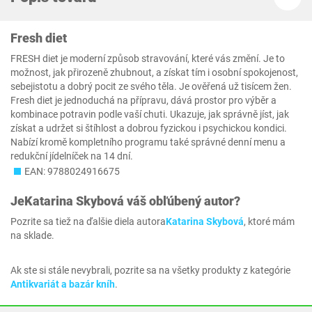
Fresh diet
FRESH diet je moderní způsob stravování, které vás změní. Je to
možnost, jak přirozeně zhubnout, a získat tím i osobní spokojenost,
sebejistotu a dobrý pocit ze svého těla. Je ověřená už tisícem žen.
Fresh diet je jednoduchá na přípravu, dává prostor pro výběr a
kombinace potravin podle vaší chuti. Ukazuje, jak správně jíst, jak
získat a udržet si štíhlost a dobrou fyzickou i psychickou kondici.
Nabízí kromě kompletního programu také správné denní menu a
redukční jídelníček na 14 dní.
EAN: 9788024916675
Je
Katarina Skybová
váš obľúbený autor?
Pozrite sa tiež na ďalšie diela autora
Katarina Skybová
, ktoré mám
na sklade.
Ak ste si stále nevybrali, pozrite sa na všetky produkty z kategórie
Antikvariát a bazár kníh
.