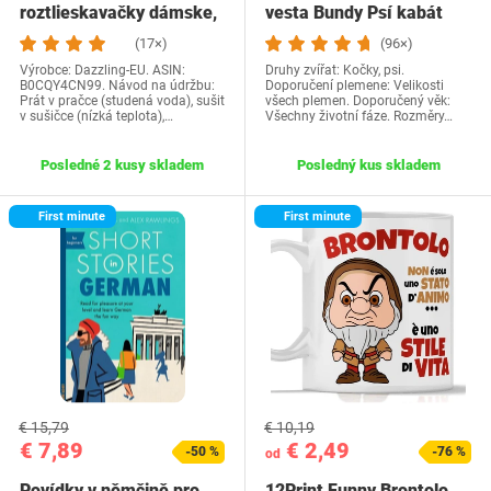
roztlieskavačky dámske,
vesta Bundy Psí kabát
kostým…
Psí sveter…
(17×)
(96×)
Výrobce: Dazzling-EU. ASIN:
Druhy zvířat: Kočky, psi.
B0CQY4CN99. Návod na údržbu:
Doporučení plemene: Velikosti
Prát v pračce (studená voda), sušit
všech plemen. Doporučený věk:
v sušičce (nízká teplota),…
Všechny životní fáze. Rozměry…
Posledné 2 kusy skladem
Posledný kus skladem
First minute
First minute
€ 15,79
€ 10,19
€ 7,89
€ 2,49
-50 %
-76 %
od
Povídky v němčině pro
12Print Funny Brontolo