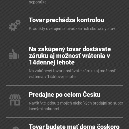
neponúka
Tovar prechádza kontrolou
Produkty overujem a uvádzam ich skutočný stav
Na zakúpený tovar dostávate
záruku aj možnosť vrátenia v
14dennej lehote
Na zakúpený tovar dostávate záruku aj možnosť
vrátenia v 14dňovej lehote
Predajne po celom Česku
Navštívte jednu z mojich niekoľkých predajní so super
lacnými nákupmi
Tovar budete mať doma čoskoro