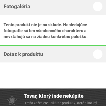
Fotogaléria
Tento produkt nie je na sklade. Nasledujúce
fotografie sú len všeobecného charakteru a
nevzťahujú sa na žiadnu konkrétnu položku.
Dotaz k produktu
Tovar, ktorý inde nekúpite
U mňa zoženiete unikátne produkty, ktoré nikto iný