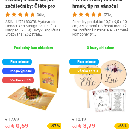
začátečníky: Čtěte pro
hrnek, tip na vánoční
radost na své…
dárek a…
(55×)
(21×)
ASIN: 1473683378. Vydavatel:
Rozměry produktu: 10,7 x 9,5 x 10
Hodder And Stoughton Ltd. (13.
cm; 350 gramů Potřebná montáž:
listopadu 2018). Jazyk: angličtina.
Ne. Potřebné baterie: Ne. Zahrnuté
Brožovaná: 262 stran.…
komponenty:…
Posledný kus skladem
3 kusy skladem
First minute
First minute
Megavýpredaj
Všetko za € 4
Všetko za € 1
€ 17,99
€ 10,19
€ 0,69
€ 3,79
-97 %
-63 %
od
od