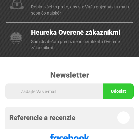
Robím všetko preto, aby ste Vašu objednávku mali u
seba čo najskôr
Heureka Overené zákazníkmi
Som držiteľom prestížneho certifikátu Overené
zákazníkmi
Newsletter
Odoslať
Referencie a recenzie