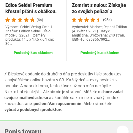
Edice Seidel Premium
Zomrieť s nulou: Získajte
křestní přání s obálkou.
zo svojich peňazí a
Přání ke křtu…
života…
(6×)
(95×)
Výrobce: Seidel Verlag GmbH.
Vydavatel: Mariner; Reprint Edition
Značka: Edition Seidel. Číslo
(4. května 2021). Jazyk:
modelu: 22021. Rozměry
angličtina. Brožovaná: 240 stran.
produktu: 11,5 x 17,5 x 0,1 cm;
ISBN-10: 0358567092.…
30…
Posledný kus skladem
Posledný kus skladem
⚡ Bleskové dodanie do druhého dňa pre desiatky tisíc produktov
z najväčšieho online bazáru v SR. Každý deň stovky noviniek v
ponuke. A napriek tomu, tento kúsok už odo mňa nekúpite.
Niekto bol rýchlejší... Ale nič nie je stratené. Môžete mi
hore zadať
svoju e-mailovú adresu
a akonáhle sa ku mne rovnaký produkt
znova dostane,
pošlem Vám upozornenie
. Alebo si môžete
vybrať z podobných produktov.
Popis tovaru