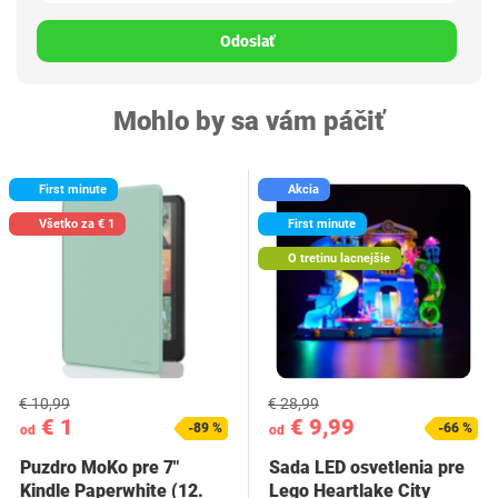
Odoslať
Mohlo by sa vám páčiť
First minute
Akcia
Všetko za € 1
First minute
O tretinu lacnejšie
€ 10,99
€ 28,99
€ 1
€ 9,99
-89 %
-66 %
od
od
Puzdro MoKo pre 7"
Sada LED osvetlenia pre
Kindle Paperwhite (12.
Lego Heartlake City