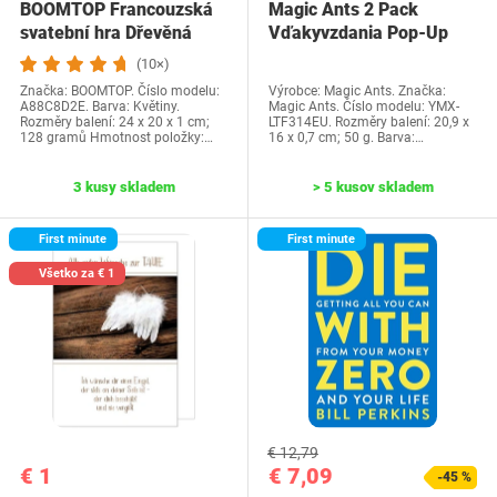
BOOMTOP Francouzská
Magic Ants 2 Pack
svatební hra Dřevěná
Vďakyvzdania Pop-Up
cedulka a kvízové…
priania -…
(10×)
Značka: BOOMTOP. Číslo modelu:
Výrobce: Magic Ants. Značka:
A88C8D2E. Barva: Květiny.
Magic Ants. Číslo modelu: YMX-
Rozměry balení: 24 x 20 x 1 cm;
LTF314EU. Rozměry balení: 20,9 x
128 gramů Hmotnost položky:…
16 x 0,7 cm; 50 g. Barva:…
3 kusy skladem
> 5 kusov skladem
First minute
First minute
Všetko za € 1
€ 12,79
€ 1
€ 7,09
-45 %