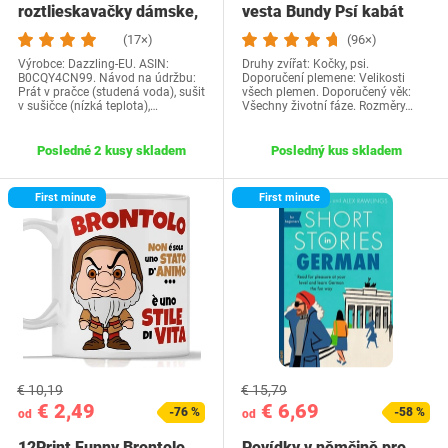
roztlieskavačky dámske,
vesta Bundy Psí kabát
kostým…
Psí sveter…
(17×)
(96×)
Výrobce: Dazzling-EU. ASIN:
Druhy zvířat: Kočky, psi.
B0CQY4CN99. Návod na údržbu:
Doporučení plemene: Velikosti
Prát v pračce (studená voda), sušit
všech plemen. Doporučený věk:
v sušičce (nízká teplota),…
Všechny životní fáze. Rozměry…
Posledné 2 kusy skladem
Posledný kus skladem
First minute
First minute
€ 10,19
€ 15,79
€ 2,49
€ 6,69
-76 %
-58 %
od
od
12Print Funny Brontolo
Povídky v němčině pro