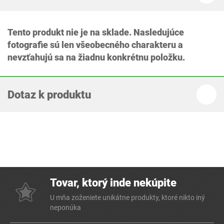
Tento produkt nie je na sklade. Nasledujúce
fotografie sú len všeobecného charakteru a
nevzťahujú sa na žiadnu konkrétnu položku.
Dotaz k produktu
Tovar, ktorý inde nekúpite
U mňa zoženiete unikátne produkty, ktoré nikto iný
neponúka