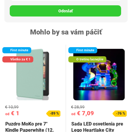
Odoslať
Mohlo by sa vám páčiť
First minute
First minute
Všetko za € 1
O tretinu lacnejšie
€ 10,99
€ 28,99
€ 1
€ 7,09
-89 %
-76 %
od
od
Puzdro MoKo pre 7"
Sada LED osvetlenia pre
Kindle Paperwhite (12.
Lego Heartlake City