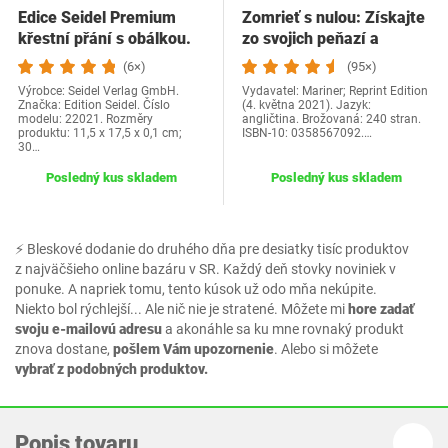
Edice Seidel Premium
Zomrieť s nulou: Získajte
křestní přání s obálkou.
zo svojich peňazí a
Přání ke křtu…
života…
(6×)
(95×)
Výrobce: Seidel Verlag GmbH.
Vydavatel: Mariner; Reprint Edition
Značka: Edition Seidel. Číslo
(4. května 2021). Jazyk:
modelu: 22021. Rozměry
angličtina. Brožovaná: 240 stran.
produktu: 11,5 x 17,5 x 0,1 cm;
ISBN-10: 0358567092.…
30…
Posledný kus skladem
Posledný kus skladem
⚡ Bleskové dodanie do druhého dňa pre desiatky tisíc produktov
z najväčšieho online bazáru v SR. Každý deň stovky noviniek v
ponuke. A napriek tomu, tento kúsok už odo mňa nekúpite.
Niekto bol rýchlejší... Ale nič nie je stratené. Môžete mi
hore zadať
svoju e-mailovú adresu
a akonáhle sa ku mne rovnaký produkt
znova dostane,
pošlem Vám upozornenie
. Alebo si môžete
vybrať z podobných produktov.
Popis tovaru