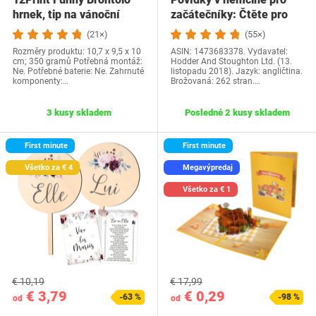
hrnek, tip na vánoční
začátečníky: Čtěte pro
dárek a…
radost na své…
(21×)
(55×)
Rozměry produktu: 10,7 x 9,5 x 10
ASIN: 1473683378. Vydavatel:
cm; 350 gramů Potřebná montáž:
Hodder And Stoughton Ltd. (13.
Ne. Potřebné baterie: Ne. Zahrnuté
listopadu 2018). Jazyk: angličtina.
komponenty:…
Brožovaná: 262 stran.…
3 kusy skladem
Posledné 2 kusy skladem
First minute
First minute
Všetko za € 4
Megavýpredaj
Všetko za € 1
€ 10,19
€ 17,99
€ 3,79
€ 0,29
-63 %
-98 %
od
od