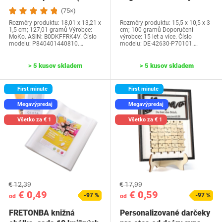
generácia-2024) a…
Water Park…
(75×)
Rozměry produktu: 18,01 x 13,21 x
Rozměry produktu: 15,5 x 10,5 x 3
1,5 cm; 127,01 gramů Výrobce:
cm; 100 gramů Doporučení
MoKo. ASIN: B0DKFFRK4V. Číslo
výrobce: 15 let a více. Číslo
modelu: P840401440810.…
modelu: DE-42630-P70101.…
> 5 kusov skladem
> 5 kusov skladem
First minute
First minute
Megavýpredaj
Megavýpredaj
Všetko za € 1
Všetko za € 1
€ 12,39
€ 17,99
€ 0,49
€ 0,59
-97 %
-97 %
od
od
FRETONBA knižná
Personalizované darčeky