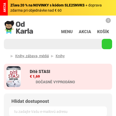
AKCIA
Zľava 20 % na NOVINKY s kódom SLE25NVKS
+ doprava
zdarma pri objednávke nad € 60
0
MENU
AKCIA
KOŠÍK
Knihy, zábava, médiá
Knihy
Dítě STASI
€ 1,69