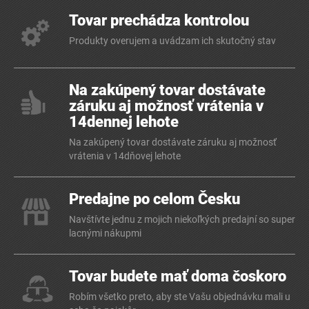
Tovar prechádza kontrolou
Produkty overujem a uvádzam ich skutočný stav
Na zakúpený tovar dostávate
záruku aj možnosť vrátenia v
14dennej lehote
Na zakúpený tovar dostávate záruku aj možnosť
vrátenia v 14dňovej lehote
Predajne po celom Česku
Navštívte jednu z mojich niekoľkých predajní so super
lacnými nákupmi
Tovar budete mať doma čoskoro
Robím všetko preto, aby ste Vašu objednávku mali u