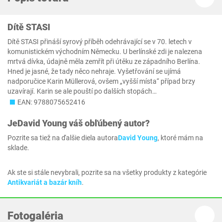
Dítě STASI
Dítě STASI přináší syrový příběh odehrávající se v 70. letech v
komunistickém východním Německu. U berlínské zdi je nalezena
mrtvá dívka, údajně měla zemřít při útěku ze západního Berlína.
Hned je jasné, že tady něco nehraje. Vyšetřování se ujímá
nadporučice Karin Müllerová, ovšem „vyšší místa“ případ brzy
uzavírají. Karin se ale pouští po dalších stopách…
EAN: 9788075652416
Je
David Young
váš obľúbený autor?
Pozrite sa tiež na ďalšie diela autora
David Young
, ktoré mám na
sklade.
Ak ste si stále nevybrali, pozrite sa na všetky produkty z kategórie
Antikvariát a bazár kníh
.
Fotogaléria