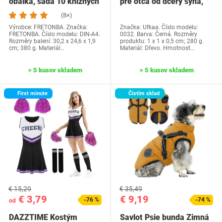
obálka, sada 10 knižných
pre otca od dcéry syna,
dosiek, priehľadné…
Ufkaa…
(8×)
Výrobce: FRETONBA. Značka:
Značka: Ufkaa. Číslo modelu:
FRETONBA. Číslo modelu: DIN-A4.
0032. Barva: Černá. Rozměry
Rozměry balení: 30,2 x 24,6 x 1,9
produktu: 1 x 1 x 0,5 cm; 280 g.
cm; 380 g. Materiál…
Materiál: Dřevo. Hmotnost…
> 5 kusov skladem
> 5 kusov skladem
First minute
Čistím sklad
€ 15,29
€ 35,49
€ 3,79
€ 9,19
-76 %
-74 %
od
DAZZTIME Kostým
Savlot Psie bunda Zimná