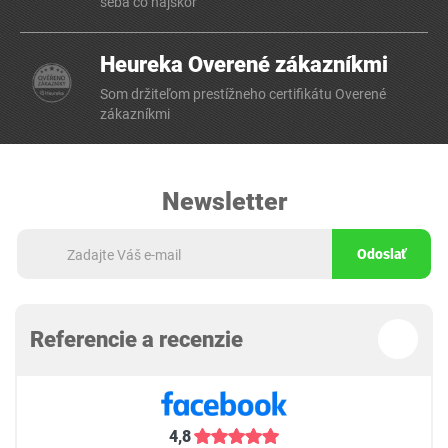
seba čo najskôr
Heureka Overené zákazníkmi
Som držiteľom prestížneho certifikátu Overené
zákazníkmi
Newsletter
Odoslať
Referencie a recenzie
4,8