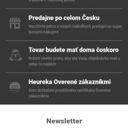
vrátenia v 14dňovej lehote
Predajne po celom Česku
Navštívte jednu z mojich niekoľkých predajní so super
lacnými nákupmi
Tovar budete mať doma čoskoro
Robím všetko preto, aby ste Vašu objednávku mali u
seba čo najskôr
Heureka Overené zákazníkmi
Som držiteľom prestížneho certifikátu Overené
zákazníkmi
Newsletter