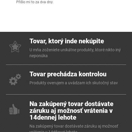
Přišlo mi to za dva dny.
Tovar, ktorý inde nekúpite
U mňa zoženiete unikátne produkty, ktoré nikto iný
neponúka
Tovar prechádza kontrolou
Produkty overujem a uvádzam ich skutočný stav
Na zakúpený tovar dostávate
záruku aj možnosť vrátenia v
14dennej lehote
Na zakúpený tovar dostávate záruku aj možnosť