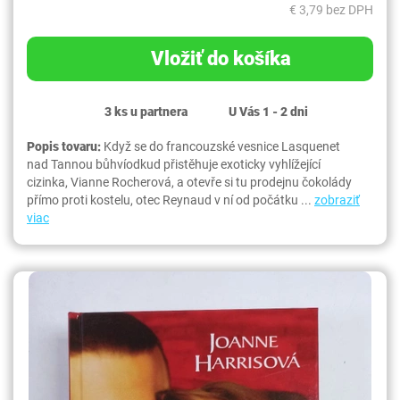
€ 3,79 bez DPH
Vložiť do košíka
3 ks u partnera
U Vás 1 - 2 dni
Popis tovaru:
Když se do francouzské vesnice Lasquenet
nad Tannou bůhvíodkud přistěhuje exoticky vyhlížející
cizinka, Vianne Rocherová, a otevře si tu prodejnu čokolády
přímo proti kostelu, otec Reynaud v ní od počátku ...
zobraziť
viac