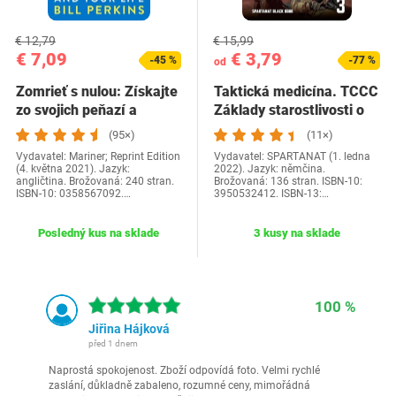
€ 12,79
€ 15,99
€ 7,09
€ 3,79
-45 %
-77 %
od
Zomrieť s nulou: Získajte
Taktická medicína. TCCC
zo svojich peňazí a
Základy starostlivosti o
života…
zranených…
(95×)
(11×)
Vydavatel: Mariner; Reprint Edition
Vydavatel: SPARTANAT (1. ledna
(4. května 2021). Jazyk:
2022). Jazyk: němčina.
angličtina. Brožovaná: 240 stran.
Brožovaná: 136 stran. ISBN-10:
ISBN-10: 0358567092.…
3950532412. ISBN-13:…
Posledný kus na sklade
3 kusy na sklade
100 %
Jiřina Hájková
před 1 dnem
Naprostá spokojenost. Zboží odpovídá foto. Velmi rychlé
zaslání, důkladně zabaleno, rozumné ceny, mimořádná