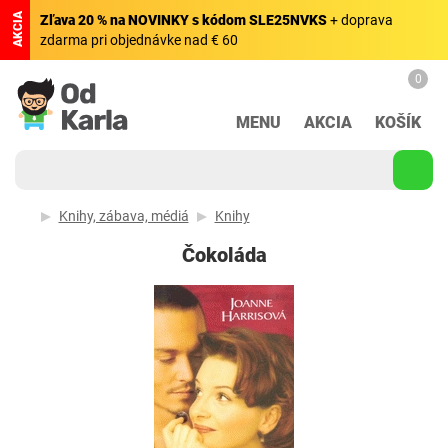
AKCIA
Zľava 20 % na NOVINKY s kódom SLE25NVKS
+ doprava
zdarma pri objednávke nad € 60
0
MENU
AKCIA
KOŠÍK
Knihy, zábava, médiá
Knihy
Čokoláda