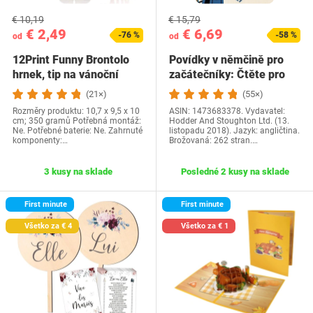
€ 10,19
€ 15,79
€ 2,49
€ 6,69
-76 %
-58 %
od
od
12Print Funny Brontolo
Povídky v němčině pro
hrnek, tip na vánoční
začátečníky: Čtěte pro
dárek a…
radost na své…
(21×)
(55×)
Rozměry produktu: 10,7 x 9,5 x 10
ASIN: 1473683378. Vydavatel:
cm; 350 gramů Potřebná montáž:
Hodder And Stoughton Ltd. (13.
Ne. Potřebné baterie: Ne. Zahrnuté
listopadu 2018). Jazyk: angličtina.
komponenty:…
Brožovaná: 262 stran.…
3 kusy na sklade
Posledné 2 kusy na sklade
First minute
First minute
Všetko za € 4
Všetko za € 1