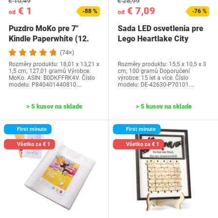
€ 10,49
€ 28,99
€ 1
€ 7,09
-88 %
-76 %
od
od
Puzdro MoKo pre 7"
Sada LED osvetlenia pre
Kindle Paperwhite (12.
Lego Heartlake City
generácia-2024) a…
Water Park…
(74×)
Rozměry produktu: 18,01 x 13,21 x
Rozměry produktu: 15,5 x 10,5 x 3
1,5 cm; 127,01 gramů Výrobce:
cm; 100 gramů Doporučení
MoKo. ASIN: B0DKFFRK4V. Číslo
výrobce: 15 let a více. Číslo
modelu: P840401440810.…
modelu: DE-42630-P70101.…
> 5 kusov na sklade
> 5 kusov na sklade
First minute
First minute
Všetko za € 1
Všetko za € 1