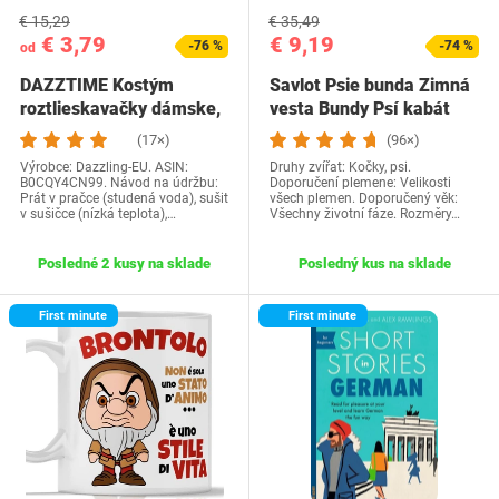
€ 15,29
€ 35,49
€ 3,79
€ 9,19
-76 %
-74 %
od
DAZZTIME Kostým
Savlot Psie bunda Zimná
roztlieskavačky dámske,
vesta Bundy Psí kabát
kostým…
Psí sveter…
(17×)
(96×)
Výrobce: Dazzling-EU. ASIN:
Druhy zvířat: Kočky, psi.
B0CQY4CN99. Návod na údržbu:
Doporučení plemene: Velikosti
Prát v pračce (studená voda), sušit
všech plemen. Doporučený věk:
v sušičce (nízká teplota),…
Všechny životní fáze. Rozměry…
Posledné 2 kusy na sklade
Posledný kus na sklade
First minute
First minute