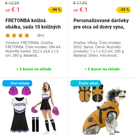
€ 12,39
€ 17,99
€ 1
€ 1
-90 %
-93 %
od
od
FRETONBA knižná
Personalizované darčeky
obálka, sada 10 knižných
pre otca od dcéry syna,
dosiek, priehľadné…
Ufkaa…
(8×)
Výrobce: FRETONBA. Značka:
Značka: Ufkaa. Číslo modelu:
FRETONBA. Číslo modelu: DIN-A4.
0032. Barva: Černá. Rozměry
Rozměry balení: 30,2 x 24,6 x 1,9
produktu: 1 x 1 x 0,5 cm; 280 g.
cm; 380 g. Materiál…
Materiál: Dřevo. Hmotnost…
> 5 kusov na sklade
> 5 kusov na sklade
First minute
Čistím sklad