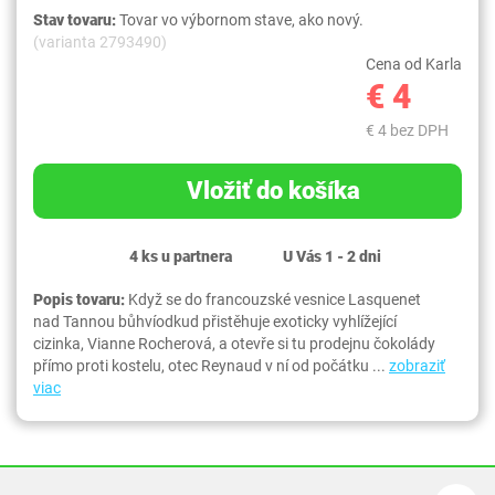
Stav tovaru:
Tovar vo výbornom stave, ako nový.
(varianta 2793490)
Cena od Karla
€ 4
€ 4 bez DPH
Vložiť do košíka
4 ks u partnera
U Vás 1 - 2 dni
Popis tovaru:
Když se do francouzské vesnice Lasquenet
nad Tannou bůhvíodkud přistěhuje exoticky vyhlížející
cizinka, Vianne Rocherová, a otevře si tu prodejnu čokolády
přímo proti kostelu, otec Reynaud v ní od počátku ...
zobraziť
viac