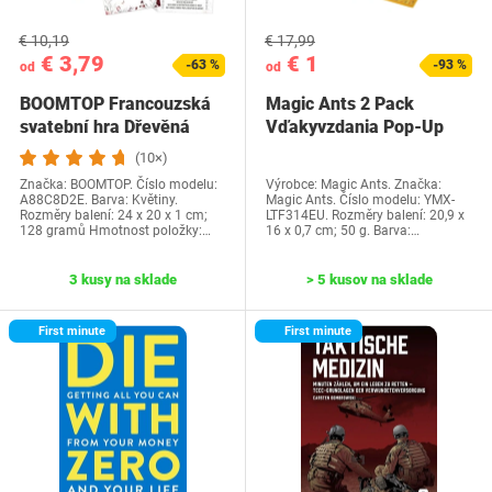
€ 10,19
€ 17,99
€ 3,79
€ 1
-63 %
-93 %
od
od
BOOMTOP Francouzská
Magic Ants 2 Pack
svatební hra Dřevěná
Vďakyvzdania Pop-Up
cedulka a kvízové…
priania -…
(10×)
Značka: BOOMTOP. Číslo modelu:
Výrobce: Magic Ants. Značka:
A88C8D2E. Barva: Květiny.
Magic Ants. Číslo modelu: YMX-
Rozměry balení: 24 x 20 x 1 cm;
LTF314EU. Rozměry balení: 20,9 x
128 gramů Hmotnost položky:…
16 x 0,7 cm; 50 g. Barva:…
3 kusy na sklade
> 5 kusov na sklade
First minute
First minute