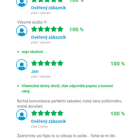
100 %
Ověřený zákazník
před 1 týdnem
Výborné služby !!!
100 %
Ověřený zákazník
před 1 týdnem
supr obchod
100 %
Jan
před 1 týdnem
Všemožné druhy zboží, stav odpovídá popisu a luxusní
ceny.
Rychlá komunikace, perfektní zabalení, nízká cena poštovného,
rychlé doručení.
100 %
Ověřený zákazník
před 2 týdny
Žádné triky ani fígle, to co slibuje, to pošle... Tohle se mi líbí.