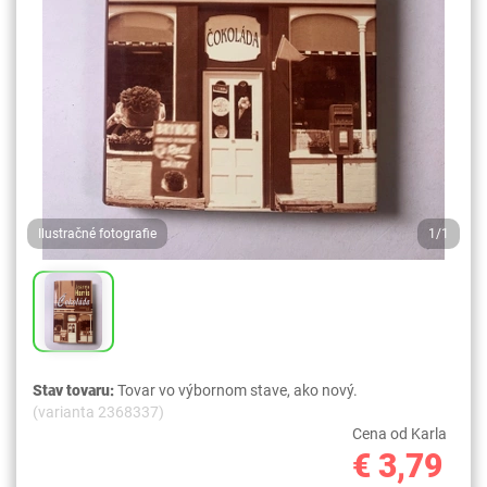
Ilustračné fotografie
1/1
Stav tovaru:
Tovar vo výbornom stave, ako nový.
(varianta 2368337)
Cena od Karla
€ 3,79