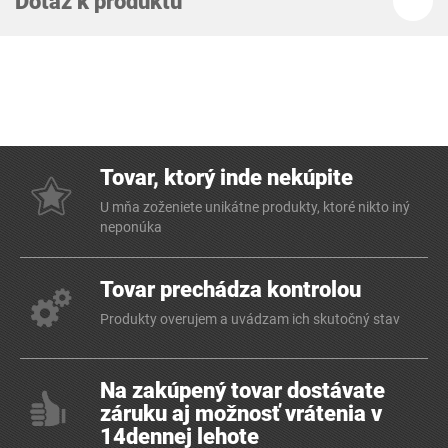
Dotaz k produktu
Tovar, ktorý inde nekúpite
U mňa zoženiete unikátne produkty, ktoré nikto iný
neponúka
Tovar prechádza kontrolou
Produkty overujem a uvádzam ich skutočný stav
Na zakúpený tovar dostávate
záruku aj možnosť vrátenia v
14dennej lehote