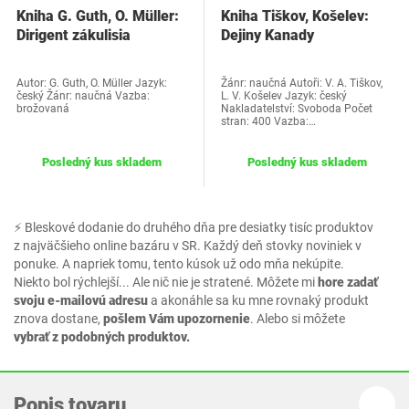
Kniha G. Guth, O. Müller:
Kniha Tiškov, Košelev:
Dirigent zákulisia
Dejiny Kanady
Autor: G. Guth, O. Müller Jazyk:
Žánr: naučná Autoři: V. A. Tiškov,
český Žánr: naučná Vazba:
L. V. Košelev Jazyk: český
brožovaná
Nakladatelství: Svoboda Počet
stran: 400 Vazba:…
Posledný kus skladem
Posledný kus skladem
⚡ Bleskové dodanie do druhého dňa pre desiatky tisíc produktov
z najväčšieho online bazáru v SR. Každý deň stovky noviniek v
ponuke. A napriek tomu, tento kúsok už odo mňa nekúpite.
Niekto bol rýchlejší... Ale nič nie je stratené. Môžete mi
hore zadať
svoju e-mailovú adresu
a akonáhle sa ku mne rovnaký produkt
znova dostane,
pošlem Vám upozornenie
. Alebo si môžete
vybrať z podobných produktov.
Popis tovaru