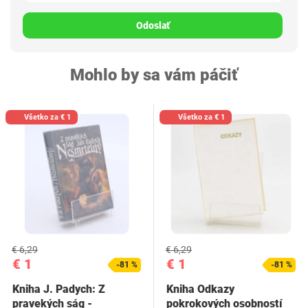
Odoslať
Mohlo by sa vám páčiť
Všetko za € 1
Všetko za € 1
€ 6,29
€ 6,29
€ 1
€ 1
-81 %
-81 %
Kniha J. Padych: Z
Kniha Odkazy
pravekých ság -
pokrokových osobností