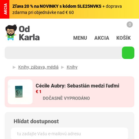
AKCIA
Zľava 20 % na NOVINKY s kódom SLE25NVKS
+ doprava
zdarma pri objednávke nad € 60
0
MENU
AKCIA
KOŠÍK
Knihy, zábava, médiá
Knihy
Cécile Aubry: Sebastián medzi ľuďmi
€ 1