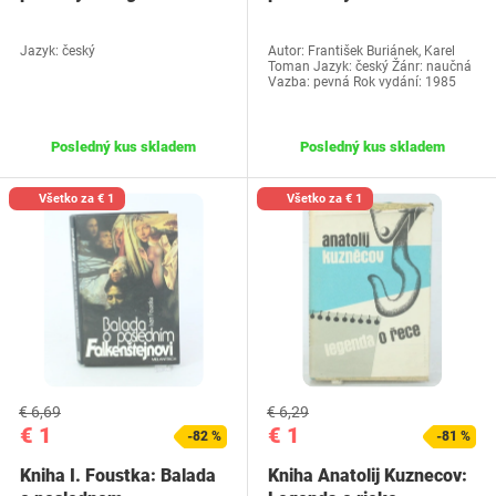
Nesmrteľný
našej minulosti
Jazyk: český
Autor: František Buriánek, Karel
Toman Jazyk: český Žánr: naučná
Vazba: pevná Rok vydání: 1985
Posledný kus skladem
Posledný kus skladem
Všetko za € 1
Všetko za € 1
€ 6,69
€ 6,29
€ 1
€ 1
-82 %
-81 %
Kniha I. Foustka: Balada
Kniha Anatolij Kuznecov: