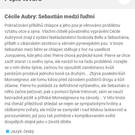
Cécile Aubry: Sebastián medzi ľuďmi
Pokračování příběhů chlapce a jeho psa je věnováno problému
vztahu otce a syna. Všichni ctitelé půvabného vyprávění Cécile
Aubryové znají z vydání Nakladatelství Svoboda Bellu a Sebastiána,
příběh o cikánském sirotkovi a věrném pyrenejském psu. V knize
Sebastián mezi lidmi se chlapec stěhuje z hor na usedlost
Jonquieres, kde jeho otec Pierre chová jezdecké koně. Pierre se chce
začít starat i o svého syna, ale naráží to na řadu problémů: rozejde
se s ním dívka Sylvie, začnou ho opouštět zaměstanci, kvůli
penězům prodává jednoho koně za druhým... Zbývá poslední kůň
Monseigneur, ale tomu kdosi před závodem podstrčí drogu a kůň
zklame. Pierre ho pokládá za definitivně vyřízeného, ale Sebastián o
něho začne pečovat, pak s pomocí Sylvie trénovat, sám se naučí
bezvadně jezdit a přihlásí Monseigneura na závody... V této knize
má čtenář příležitost shledat se nejen se sympatickými hrdiny a
oblíbenými zvířaty, ale může se zamyslet i nad lidskou laskavostí a
porozuměním, jež jsou tak potřebné v komplikovaném světě
dospělých stejně jako v životě dítěte.
Jazyk: český