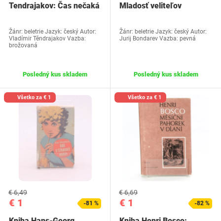
Tendrajakov: Čas nečaká
Mladosť veliteľov
Žánr: beletrie Jazyk: český Autor:
Žánr: beletrie Jazyk: český Autor:
Vladímir Těndrajakov Vazba:
Jurij Bondarev Vazba: pevná
brožovaná
Posledný kus skladem
Posledný kus skladem
Všetko za € 1
Všetko za € 1
€ 6,49
€ 6,69
€ 1
€ 1
-81 %
-82 %
Kniha Hans-Georg
Kniha Henri Bosco: