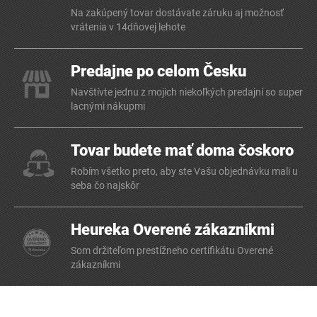
Na zakúpený tovar dostávate záruku aj možnosť
vrátenia v 14dňovej lehote
Predajne po celom Česku
Navštívte jednu z mojich niekoľkých predajní so super
lacnými nákupmi
Tovar budete mať doma čoskoro
Robím všetko preto, aby ste Vašu objednávku mali u
seba čo najskôr
Heureka Overené zákazníkmi
Som držiteľom prestížneho certifikátu Overené
zákazníkmi