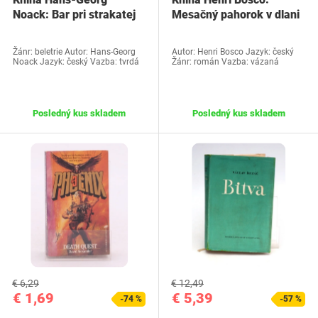
Noack: Bar pri strakatej
Mesačný pahorok v dlani
krave
Žánr: beletrie Autor: Hans-Georg
Autor: Henri Bosco Jazyk: český
Noack Jazyk: český Vazba: tvrdá
Žánr: román Vazba: vázaná
Posledný kus skladem
Posledný kus skladem
€ 6,29
€ 12,49
€ 1,69
€ 5,39
-74 %
-57 %