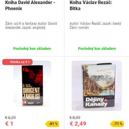
Kniha David Alexander -
Kniha Václav Rezáč:
Phoenix
Bitka
Žánr: sci-fi a fantasy Autor: David
Autor: Václav Řezáč Jazyk: český
Alexander Jazyk: anglický
Žánr: román
Posledný kus skladem
Posledný kus skladem
Všetko za € 1
€ 6,29
€ 8,39
€ 1
€ 2,49
-81 %
-71 %