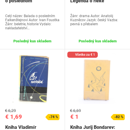
o poslednom
Legenda o rieke
Falkenštejnovi
Celý název: Balada o posledním
Žánr: drama Autor: Anatolij
Falkenštejnovi Autor: Ivan Foustka
Kuzněcov Jazyk: český Vazba:
Žánr: beletrie, historie Vydalo:
pevná s přebalem
nakladatelství…
Posledný kus skladem
Posledný kus skladem
Všetko za € 1
€ 6,29
€ 6,69
€ 1,69
€ 1
-74 %
-82 %
Kniha Vladimír
Kniha Jurij Bondarev: