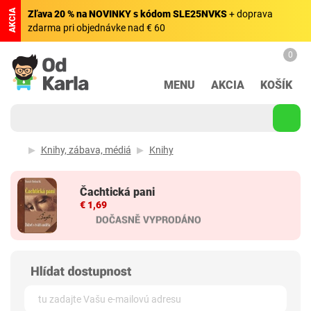
AKCIA
Zľava 20 % na NOVINKY s kódom SLE25NVKS
+ doprava
zdarma pri objednávke nad € 60
0
MENU
AKCIA
KOŠÍK
Knihy, zábava, médiá
Knihy
Čachtická pani
€ 1,69