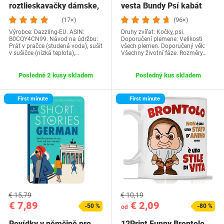
roztlieskavačky dámske,
vesta Bundy Psí kabát
kostým…
Psí sveter…
(17×)
(96×)
Výrobce: Dazzling-EU. ASIN:
Druhy zvířat: Kočky, psi.
B0CQY4CN99. Návod na údržbu:
Doporučení plemene: Velikosti
Prát v pračce (studená voda), sušit
všech plemen. Doporučený věk:
v sušičce (nízká teplota),…
Všechny životní fáze. Rozměry…
Posledné 2 kusy skladem
Posledný kus skladem
First minute
First minute
€ 15,79
€ 10,19
€ 7,89
€ 2,09
-50 %
-80 %
od
Povídky v němčině pro
12Print Funny Brontolo