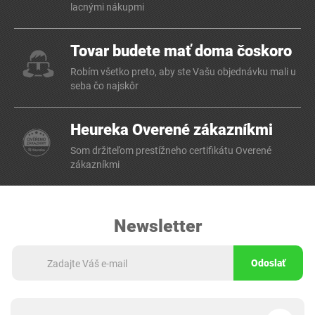
lacnými nákupmi
Tovar budete mať doma čoskoro
Robím všetko preto, aby ste Vašu objednávku mali u
seba čo najskôr
Heureka Overené zákazníkmi
Som držiteľom prestížneho certifikátu Overené
zákazníkmi
Newsletter
Odoslať