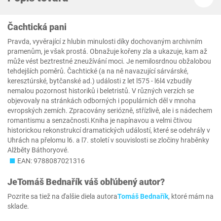
Čachtická pani
Pravda, vyvěrající z hlubin minulosti díky dochovaným archivním
pramenům, je však prostá. Obnažuje kořeny zla a ukazuje, kam až
může vést beztrestné zneužívání moci. Je nemilosrdnou obžalobou
tehdejších poměrů. Čachtické (a na ně navazující sárvárské,
keresztúrské, bytčanské ad.) události z let l575 - l6l4 vzbudily
nemalou pozornost historiků i beletristů. V různých verzích se
objevovaly na stránkách odborných i populárních děl v mnoha
evropských zemích. Zpracovány seriózně, střízlivě, ale i s nádechem
romantismu a senzačnosti.Kniha je napínavou a velmi čtivou
historickou rekonstrukcí dramatických událostí, které se odehrály v
Uhrách na přelomu l6. a l7. století v souvislosti se zločiny hraběnky
Alžběty Báthoryové.
EAN: 9788087021316
Je
Tomáš Bednařík
váš obľúbený autor?
Pozrite sa tiež na ďalšie diela autora
Tomáš Bednařík
, ktoré mám na
sklade.