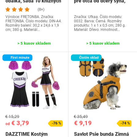
obálka, sada 10 knižných
pre otca od dcéry syna,
dosiek, priehľadné…
Ufkaa…
(8×)
Výrobce: FRETONBA. Značka:
Značka: Ufkaa. Číslo modelu:
FRETONBA. Číslo modelu: DIN-A4.
0032. Barva: Černá. Rozměry
Rozměry balení: 30,2 x 24,6 x 1,9
produktu: 1 x 1 x 0,5 cm; 280 g.
cm; 380 g. Materiál…
Materiál: Dřevo. Hmotnost…
> 5 kusov skladem
> 5 kusov skladem
First minute
Čistím sklad
€ 15,29
€ 35,49
€ 3,79
€ 9,19
-76 %
-74 %
od
DAZZTIME Kostým
Savlot Psie bunda Zimná