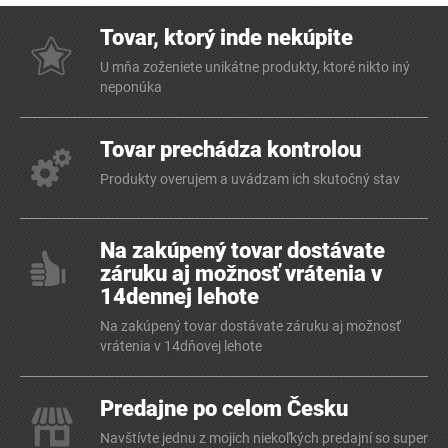
Tovar, ktorý inde nekúpite
U mňa zoženiete unikátne produkty, ktoré nikto iný
neponúka
Tovar prechádza kontrolou
Produkty overujem a uvádzam ich skutočný stav
Na zakúpený tovar dostávate
záruku aj možnosť vrátenia v
14dennej lehote
Na zakúpený tovar dostávate záruku aj možnosť
vrátenia v 14dňovej lehote
Predajne po celom Česku
Navštívte jednu z mojich niekoľkých predajní so super