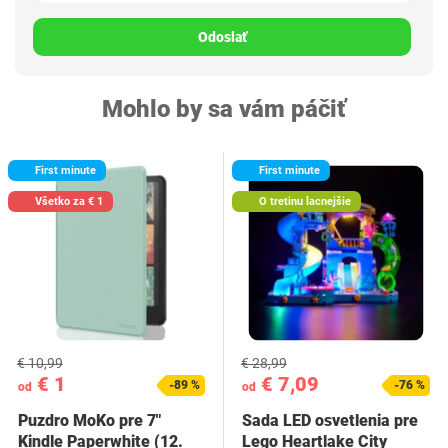
Odoslať
Mohlo by sa vám páčiť
First minute
First minute
Všetko za € 1
O tretinu lacnejšie
€ 10,99
€ 28,99
€ 1
€ 7,09
-89 %
-76 %
od
od
Puzdro MoKo pre 7"
Sada LED osvetlenia pre
Kindle Paperwhite (12.
Lego Heartlake City