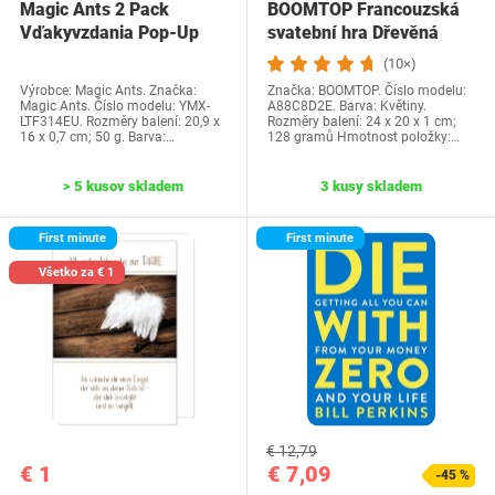
Magic Ants 2 Pack
BOOMTOP Francouzská
Vďakyvzdania Pop-Up
svatební hra Dřevěná
priania -…
cedulka a kvízové…
(10×)
Výrobce: Magic Ants. Značka:
Značka: BOOMTOP. Číslo modelu:
Magic Ants. Číslo modelu: YMX-
A88C8D2E. Barva: Květiny.
LTF314EU. Rozměry balení: 20,9 x
Rozměry balení: 24 x 20 x 1 cm;
16 x 0,7 cm; 50 g. Barva:…
128 gramů Hmotnost položky:…
> 5 kusov skladem
3 kusy skladem
First minute
First minute
Všetko za € 1
€ 12,79
€ 1
€ 7,09
-45 %