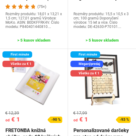
generácia-2024) a…
Water Park…
(75×)
Rozměry produktu: 18,01 x 13,21 x
Rozměry produktu: 15,5 x 10,5 x 3
1,5 cm; 127,01 gramů Výrobce:
cm; 100 gramů Doporučení
MoKo. ASIN: B0DKFFRK4V. Číslo
výrobce: 15 let a více. Číslo
modelu: P840401440810.…
modelu: DE-42630-P70101.…
> 5 kusov skladem
> 5 kusov skladem
First minute
First minute
Všetko za € 1
Megavýpredaj
Všetko za € 1
€ 12,39
€ 17,99
€ 1
€ 1
-90 %
-93 %
od
od
FRETONBA knižná
Personalizované darčeky