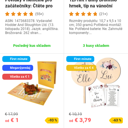
začátečníky: Čtěte pro
hrnek, tip na vánoční
radost na své…
dárek a…
(55×)
(21×)
ASIN: 1473683378. Vydavatel:
Rozměry produktu: 10,7 x 9,5 x 10
Hodder And Stoughton Ltd. (13.
cm; 350 gramů Potřebná montáž:
listopadu 2018). Jazyk: angličtina.
Ne. Potřebné baterie: Ne. Zahrnuté
Brožovaná: 262 stran.…
komponenty:…
Posledný kus skladem
3 kusy skladem
First minute
First minute
Megavýpredaj
Všetko za € 4
Všetko za € 1
€ 17,99
€ 10,19
€ 1
€ 3,79
-93 %
-63 %
od
od