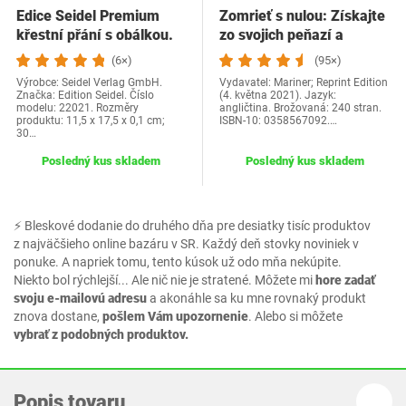
Edice Seidel Premium
Zomrieť s nulou: Získajte
křestní přání s obálkou.
zo svojich peňazí a
Přání ke křtu…
života…
(6×)
(95×)
Výrobce: Seidel Verlag GmbH.
Vydavatel: Mariner; Reprint Edition
Značka: Edition Seidel. Číslo
(4. května 2021). Jazyk:
modelu: 22021. Rozměry
angličtina. Brožovaná: 240 stran.
produktu: 11,5 x 17,5 x 0,1 cm;
ISBN-10: 0358567092.…
30…
Posledný kus skladem
Posledný kus skladem
⚡ Bleskové dodanie do druhého dňa pre desiatky tisíc produktov
z najväčšieho online bazáru v SR. Každý deň stovky noviniek v
ponuke. A napriek tomu, tento kúsok už odo mňa nekúpite.
Niekto bol rýchlejší... Ale nič nie je stratené. Môžete mi
hore zadať
svoju e-mailovú adresu
a akonáhle sa ku mne rovnaký produkt
znova dostane,
pošlem Vám upozornenie
. Alebo si môžete
vybrať z podobných produktov.
Popis tovaru