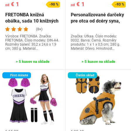
€ 1
€ 1
-90 %
-93 %
od
od
FRETONBA knižná
Personalizované darčeky
obálka, sada 10 knižných
pre otca od dcéry syna,
dosiek, priehľadné…
Ufkaa…
(8×)
Výrobce: FRETONBA. Značka:
Značka: Ufkaa. Číslo modelu:
FRETONBA. Číslo modelu: DIN-A4.
0032. Barva: Černá. Rozměry
Rozměry balení: 30,2 x 24,6 x 1,9
produktu: 1 x 1 x 0,5 cm; 280 g.
cm; 380 g. Materiál…
Materiál: Dřevo. Hmotnost…
> 5 kusov na sklade
> 5 kusov na sklade
First minute
Čistím sklad