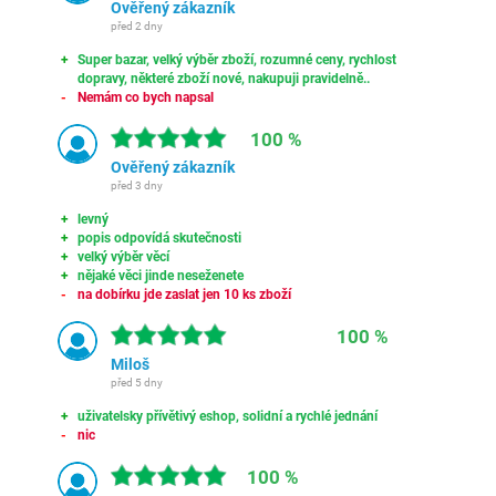
Ověřený zákazník
před 2 dny
Super bazar, velký výběr zboží, rozumné ceny, rychlost
dopravy, některé zboží nové, nakupuji pravidelně..
Nemám co bych napsal
100 %
Ověřený zákazník
před 3 dny
levný
popis odpovídá skutečnosti
velký výběr věcí
nějaké věci jinde neseženete
na dobírku jde zaslat jen 10 ks zboží
100 %
Miloš
před 5 dny
uživatelsky přívětivý eshop, solidní a rychlé jednání
nic
100 %