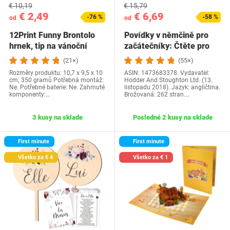
€ 10,19
€ 15,79
€ 2,49
€ 6,69
-76 %
-58 %
od
od
12Print Funny Brontolo
Povídky v němčině pro
hrnek, tip na vánoční
začátečníky: Čtěte pro
dárek a…
radost na své…
(21×)
(55×)
Rozměry produktu: 10,7 x 9,5 x 10
ASIN: 1473683378. Vydavatel:
cm; 350 gramů Potřebná montáž:
Hodder And Stoughton Ltd. (13.
Ne. Potřebné baterie: Ne. Zahrnuté
listopadu 2018). Jazyk: angličtina.
komponenty:…
Brožovaná: 262 stran.…
3 kusy na sklade
Posledné 2 kusy na sklade
First minute
First minute
Všetko za € 4
Všetko za € 1