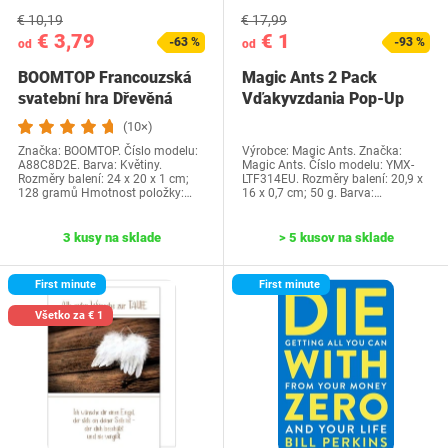
€ 10,19
€ 17,99
€ 3,79
€ 1
-63 %
-93 %
od
od
BOOMTOP Francouzská
Magic Ants 2 Pack
svatební hra Dřevěná
Vďakyvzdania Pop-Up
cedulka a kvízové…
priania -…
(10×)
Značka: BOOMTOP. Číslo modelu:
Výrobce: Magic Ants. Značka:
A88C8D2E. Barva: Květiny.
Magic Ants. Číslo modelu: YMX-
Rozměry balení: 24 x 20 x 1 cm;
LTF314EU. Rozměry balení: 20,9 x
128 gramů Hmotnost položky:…
16 x 0,7 cm; 50 g. Barva:…
3 kusy na sklade
> 5 kusov na sklade
First minute
First minute
Všetko za € 1