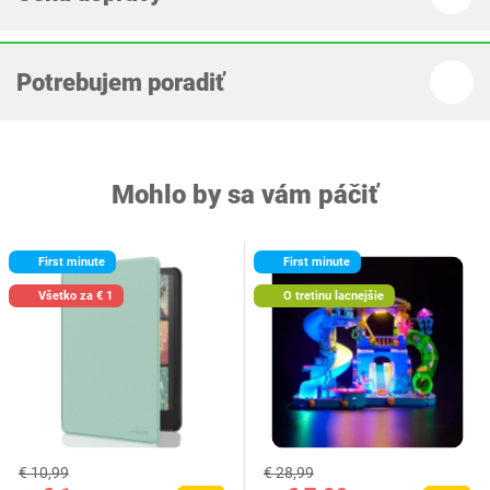
Potrebujem poradiť
Mohlo by sa vám páčiť
First minute
First minute
Všetko za € 1
O tretinu lacnejšie
€ 10,99
€ 28,99