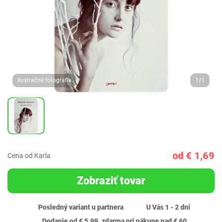
Ilustračné fotografie
1/1
od € 1,69
Cena od Karla
Zobraziť tovar
Posledný variant u partnera
U Vás 1 - 2 dni
Dodanie od € 5,99, zdarma pri nákupe nad € 60