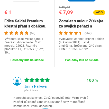
€ 12,79
€ 1
€ 7,09
-45 %
Edice Seidel Premium
Zomrieť s nulou: Získajte
křestní přání s obálkou.
zo svojich peňazí a
Přání ke křtu…
života…
(6×)
(95×)
Výrobce: Seidel Verlag GmbH.
Vydavatel: Mariner; Reprint Edition
Značka: Edition Seidel. Číslo
(4. května 2021). Jazyk:
modelu: 22021. Rozměry
angličtina. Brožovaná: 240 stran.
produktu: 11,5 x 17,5 x 0,1 cm;
ISBN-10: 0358567092.…
30…
Posledný kus na sklade
Posledný kus na sklade
100 %
Jiřina Hájková
před 1 dnem
Naprostá spokojenost. Zboží odpovídá foto. Velmi rychlé
zaslání, důkladně zabaleno, rozumné ceny, mimořádná
komunikace. Velmi doporučuji.