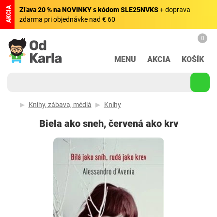
AKCIA
Zľava 20 % na NOVINKY s kódom SLE25NVKS
+ doprava
zdarma pri objednávke nad € 60
0
MENU
AKCIA
KOŠÍK
Knihy, zábava, médiá
Knihy
Biela ako sneh, červená ako krv