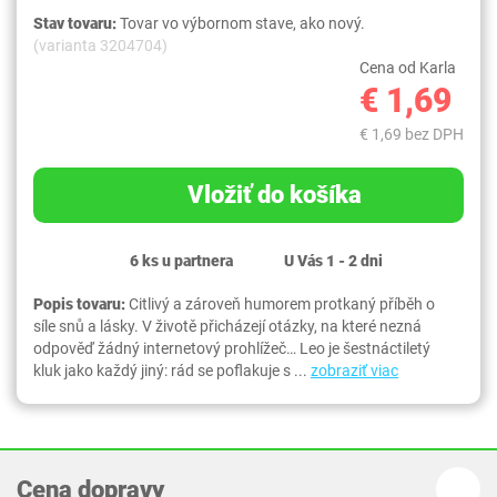
Stav tovaru:
Tovar vo výbornom stave, ako nový.
(varianta 3204704)
Cena od Karla
€ 1,69
€ 1,69 bez DPH
Vložiť do košíka
6 ks u partnera
U Vás 1 - 2 dni
Popis tovaru:
Citlivý a zároveň humorem protkaný příběh o
síle snů a lásky. V životě přicházejí otázky, na které nezná
odpověď žádný internetový prohlížeč… Leo je šestnáctiletý
kluk jako každý jiný: rád se poflakuje s ...
zobraziť viac
Cena dopravy