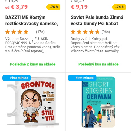
€ 15,29
€ 35,49
€ 3,79
€ 9,19
-76 %
-74 %
od
DAZZTIME Kostým
Savlot Psie bunda Zimná
roztlieskavačky dámske,
vesta Bundy Psí kabát
kostým…
Psí sveter…
(17×)
(96×)
Výrobce: Dazzling-EU. ASIN:
Druhy zvířat: Kočky, psi.
B0CQY4CN99. Návod na údržbu:
Doporučení plemene: Velikosti
Prát v pračce (studená voda), sušit
všech plemen. Doporučený věk:
v sušičce (nízká teplota),…
Všechny životní fáze. Rozměry…
Posledné 2 kusy na sklade
Posledný kus na sklade
First minute
First minute