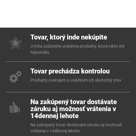
Tovar, ktorý inde nekúpite
U mňa zoženiete unikátne produkty, ktoré nikto iný
neponúka
Tovar prechádza kontrolou
Produkty overujem a uvádzam ich skutočný stav
Na zakúpený tovar dostávate
záruku aj možnosť vrátenia v
14dennej lehote
Na zakúpený tovar dostávate záruku aj možnosť
vrátenia v 14dňovej lehote