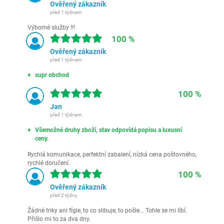
Ověřený zákazník
před 1 týdnem
Výborné služby !!!
100 %
Ověřený zákazník
před 1 týdnem
supr obchod
100 %
Jan
před 1 týdnem
Všemožné druhy zboží, stav odpovídá popisu a luxusní
ceny.
Rychlá komunikace, perfektní zabalení, nízká cena poštovného,
rychlé doručení.
100 %
Ověřený zákazník
před 2 týdny
Žádné triky ani fígle, to co slibuje, to pošle... Tohle se mi líbí.
Přišlo mi to za dva dny.