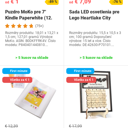
€ 1
€ 7,09
-89 %
-76 %
od
od
Puzdro MoKo pre 7"
Sada LED osvetlenia pre
Kindle Paperwhite (12.
Lego Heartlake City
generácia-2024) a…
Water Park…
(75×)
Rozměry produktu: 18,01 x 13,21 x
Rozměry produktu: 15,5 x 10,5 x 3
1,5 cm; 127,01 gramů Výrobce:
cm; 100 gramů Doporučení
MoKo. ASIN: B0DKFFRK4V. Číslo
výrobce: 15 let a více. Číslo
modelu: P840401440810.…
modelu: DE-42630-P70101.…
> 5 kusov na sklade
> 5 kusov na sklade
First minute
First minute
Všetko za € 1
Všetko za € 1
€ 12,39
€ 17,99