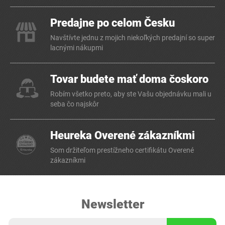
Predajne po celom Česku
Navštívte jednu z mojich niekoľkých predajní so super
lacnými nákupmi
Tovar budete mať doma čoskoro
Robím všetko preto, aby ste Vašu objednávku mali u
seba čo najskôr
Heureka Overené zákazníkmi
Som držiteľom prestížneho certifikátu Overené
zákazníkmi
Newsletter