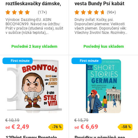
roztlieskavačky dámske,
vesta Bundy Psí kabát
kostým…
Psí sveter…
(17×)
(96×)
Výrobce: Dazzling-EU. ASIN:
Druhy zvířat: Kočky, psi.
B0CQY4CN99. Návod na údržbu:
Doporučení plemene: Velikosti
Prát v pračce (studená voda), sušit
všech plemen. Doporučený věk:
v sušičce (nízká teplota),…
Všechny životní fáze. Rozměry…
Posledné 2 kusy skladem
Posledný kus skladem
First minute
First minute
€ 10,19
€ 15,79
€ 2,49
€ 6,69
-76 %
-58 %
od
od
12Print Funny Brontolo
Povídky v němčině pro