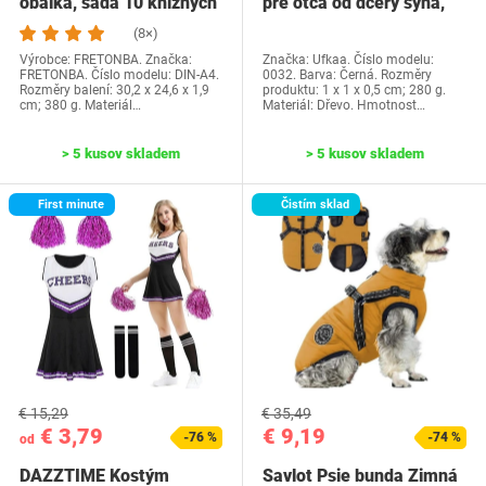
obálka, sada 10 knižných
pre otca od dcéry syna,
dosiek, priehľadné…
Ufkaa…
(8×)
Výrobce: FRETONBA. Značka:
Značka: Ufkaa. Číslo modelu:
FRETONBA. Číslo modelu: DIN-A4.
0032. Barva: Černá. Rozměry
Rozměry balení: 30,2 x 24,6 x 1,9
produktu: 1 x 1 x 0,5 cm; 280 g.
cm; 380 g. Materiál…
Materiál: Dřevo. Hmotnost…
> 5 kusov skladem
> 5 kusov skladem
First minute
Čistím sklad
€ 15,29
€ 35,49
€ 3,79
€ 9,19
-76 %
-74 %
od
DAZZTIME Kostým
Savlot Psie bunda Zimná