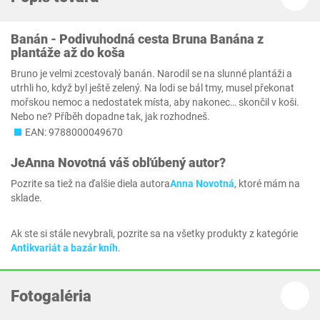
Banán - Podivuhodná cesta Bruna Banána z
plantáže až do koša
Bruno je velmi zcestovalý banán. Narodil se na slunné plantáži a
utrhli ho, když byl ještě zelený. Na lodi se bál tmy, musel překonat
mořskou nemoc a nedostatek místa, aby nakonec… skončil v koši.
Nebo ne? Příběh dopadne tak, jak rozhodneš.
EAN: 9788000049670
Je
Anna Novotná
váš obľúbený autor?
Pozrite sa tiež na ďalšie diela autora
Anna Novotná
, ktoré mám na
sklade.
Ak ste si stále nevybrali, pozrite sa na všetky produkty z kategórie
Antikvariát a bazár kníh
.
Fotogaléria