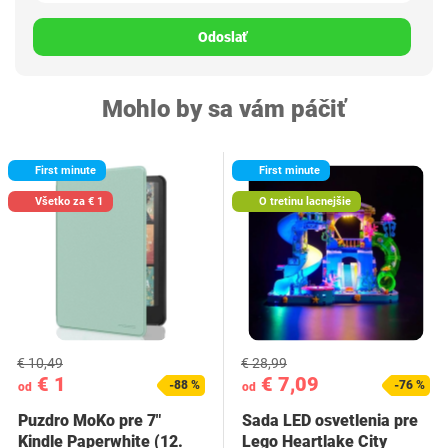
Odoslať
Mohlo by sa vám páčiť
First minute
First minute
Všetko za € 1
O tretinu lacnejšie
€ 10,49
€ 28,99
€ 1
€ 7,09
-88 %
-76 %
od
od
Puzdro MoKo pre 7"
Sada LED osvetlenia pre
Kindle Paperwhite (12.
Lego Heartlake City