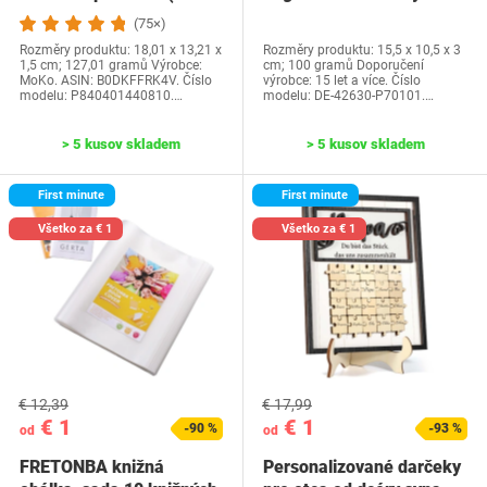
generácia-2024) a…
Water Park…
(75×)
Rozměry produktu: 18,01 x 13,21 x
Rozměry produktu: 15,5 x 10,5 x 3
1,5 cm; 127,01 gramů Výrobce:
cm; 100 gramů Doporučení
MoKo. ASIN: B0DKFFRK4V. Číslo
výrobce: 15 let a více. Číslo
modelu: P840401440810.…
modelu: DE-42630-P70101.…
> 5 kusov skladem
> 5 kusov skladem
First minute
First minute
Všetko za € 1
Všetko za € 1
€ 12,39
€ 17,99
€ 1
€ 1
-90 %
-93 %
od
od
FRETONBA knižná
Personalizované darčeky