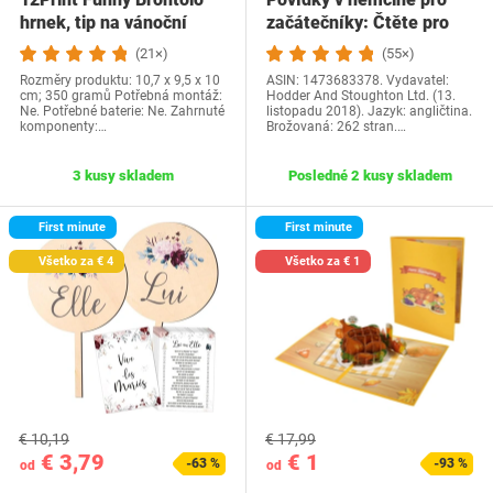
hrnek, tip na vánoční
začátečníky: Čtěte pro
dárek a…
radost na své…
(21×)
(55×)
Rozměry produktu: 10,7 x 9,5 x 10
ASIN: 1473683378. Vydavatel:
cm; 350 gramů Potřebná montáž:
Hodder And Stoughton Ltd. (13.
Ne. Potřebné baterie: Ne. Zahrnuté
listopadu 2018). Jazyk: angličtina.
komponenty:…
Brožovaná: 262 stran.…
3 kusy skladem
Posledné 2 kusy skladem
First minute
First minute
Všetko za € 4
Všetko za € 1
€ 10,19
€ 17,99
€ 3,79
€ 1
-63 %
-93 %
od
od