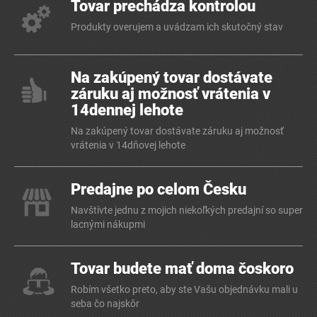
Tovar prechádza kontrolou
Produkty overujem a uvádzam ich skutočný stav
Na zakúpený tovar dostávate
záruku aj možnosť vrátenia v
14dennej lehote
Na zakúpený tovar dostávate záruku aj možnosť
vrátenia v 14dňovej lehote
Predajne po celom Česku
Navštívte jednu z mojich niekoľkých predajní so super
lacnými nákupmi
Tovar budete mať doma čoskoro
Robím všetko preto, aby ste Vašu objednávku mali u
seba čo najskôr