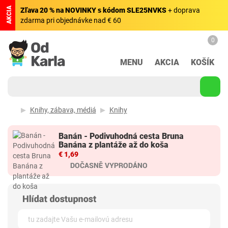
AKCIA
Zľava 20 % na NOVINKY s kódom SLE25NVKS
+ doprava
zdarma pri objednávke nad € 60
0
MENU
AKCIA
KOŠÍK
Knihy, zábava, médiá
Knihy
Banán - Podivuhodná cesta Bruna
Banána z plantáže až do koša
€ 1,69