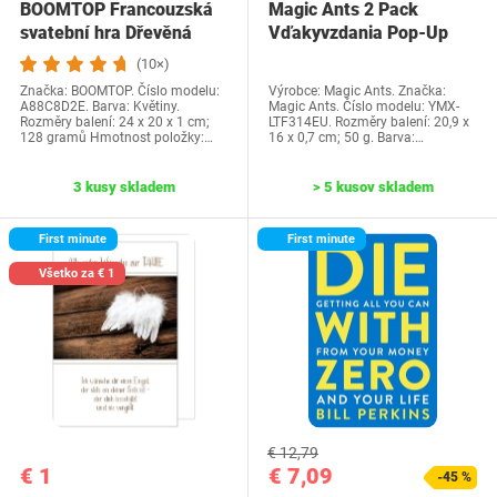
BOOMTOP Francouzská
Magic Ants 2 Pack
svatební hra Dřevěná
Vďakyvzdania Pop-Up
cedulka a kvízové…
priania -…
(10×)
Značka: BOOMTOP. Číslo modelu:
Výrobce: Magic Ants. Značka:
A88C8D2E. Barva: Květiny.
Magic Ants. Číslo modelu: YMX-
Rozměry balení: 24 x 20 x 1 cm;
LTF314EU. Rozměry balení: 20,9 x
128 gramů Hmotnost položky:…
16 x 0,7 cm; 50 g. Barva:…
3 kusy skladem
> 5 kusov skladem
First minute
First minute
Všetko za € 1
€ 12,79
€ 1
€ 7,09
-45 %