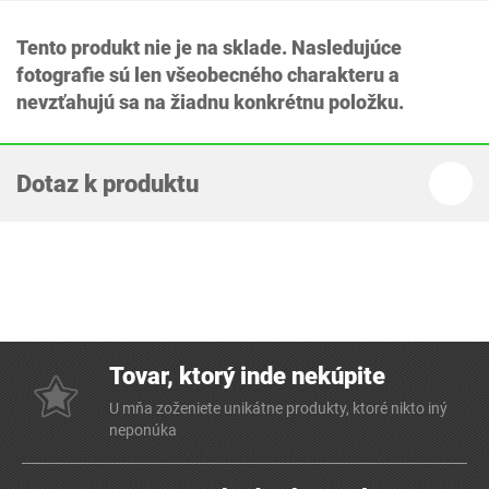
Tento produkt nie je na sklade. Nasledujúce
fotografie sú len všeobecného charakteru a
nevzťahujú sa na žiadnu konkrétnu položku.
Dotaz k produktu
Tovar, ktorý inde nekúpite
U mňa zoženiete unikátne produkty, ktoré nikto iný
neponúka