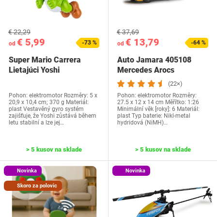
€ 22,29
€ 37,69
€ 5,99
€ 13,79
-73 %
-64 %
od
od
Super Mario Carrera
Auto Jamara 405108
Lietajúci Yoshi
Mercedes Arocs
(22×)
Pohon: elektromotor Rozměry: ‎5 x
Pohon: elektromotor Rozměry:
20,9 x 10,4 cm; 370 g Materiál:
27.5 x 12 x 14 cm Měřítko: 1:26
plast Vestavěný gyro systém
Minimální věk [roky]: 6 Materiál:
zajišťuje, že Yoshi zůstává během
plast Typ baterie: Nikl-metal
letu stabilní a lze jej…
hydridová (NiMH)…
> 5 kusov na sklade
> 5 kusov na sklade
Novinka
Novinka
Skoro za polovic