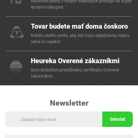
Navštívte jednu z mojich niekoľkých predajní so super
lacnými nákupmi
Tovar budete mať doma čoskoro
Robím všetko preto, aby ste Vašu objednávku mali u
seba čo najskôr
Heureka Overené zákazníkmi
Som držiteľom prestížneho certifikátu Overené
zákazníkmi
Newsletter
Odoslať