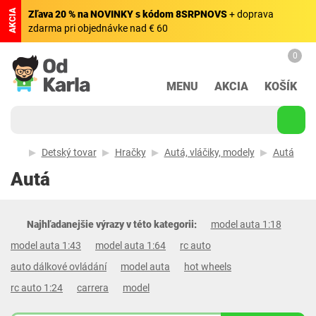
AKCIA
Zľava 20 % na NOVINKY s kódom 8SRPNOVS
+ doprava
zdarma pri objednávke nad € 60
0
MENU
AKCIA
KOŠÍK
Detský tovar
Hračky
Autá, vláčiky, modely
Autá
Autá
Najhľadanejšie výrazy v této kategorii:
model auta 1:18
model auta 1:43
model auta 1:64
rc auto
auto dálkové ovládání
model auta
hot wheels
rc auto 1:24
carrera
model