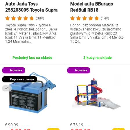
Auto Jada Toys
Model auta BBurago
253203005 Toyota Supra
RedBull RB18
(39×)
(14×)
Toyota Supra 1995 - Rychle a
Pohon: bez pohonu Materiál: z
zběsile Pohon: bez pohonu Délka
vstřikovaného kovu zušlechtěno
[cm]: 24 Materiál: plast, kov Šířka
plastovými díly Délka [cm]: 23
[cm]: 11 Výška [cm]: 11 Měřítko:
Šířka [cm]: 5 Výška [cm]: 4 Měřítko:
1:24 Minimální…
1 : 24…
Posledný kus na sklade
3 kusy na sklade
Novinka
Novinka
Doprava zdarma
+1
€ 99,99
€ 73,19