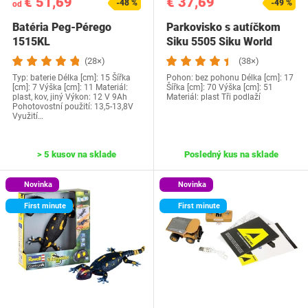
€ 51,69
€ 37,69
-48 %
-49 %
od
Batéria Peg-Pérego
Parkovisko s autíčkom
1515KL
Siku 5505 Siku World
(28×)
(38×)
Typ: baterie Délka [cm]: 15 Šířka
Pohon: bez pohonu Délka [cm]: 17
[cm]: 7 Výška [cm]: 11 Materiál:
Šířka [cm]: 70 Výška [cm]: 51
plast, kov, jiný Výkon: 12 V 9Ah
Materiál: plast Tři podlaží
Pohotovostní použití: 13,5-13,8V
Využití…
> 5 kusov na sklade
Posledný kus na sklade
Novinka
Novinka
First minute
First minute