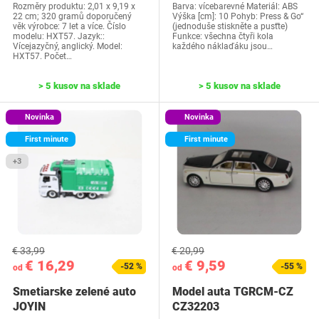
Rozměry produktu: 2,01 x 9,19 x
Barva: vícebarevné Materiál: ABS
22 cm; 320 gramů doporučený
Výška [cm]: 10 Pohyb: Press & Go“
věk výrobce: 7 let a více. Číslo
(jednoduše stiskněte a pusťte)
modelu: HXT57. Jazyk::
Funkce: všechna čtyři kola
Vícejazyčný, anglický. Model:
každého náklaďáku jsou…
HXT57. Počet…
> 5 kusov na sklade
> 5 kusov na sklade
Novinka
Novinka
First minute
First minute
+3
€ 33,99
€ 20,99
€ 16,29
€ 9,59
-52 %
-55 %
od
od
Smetiarske zelené auto
Model auta TGRCM-CZ
JOYIN
CZ32203