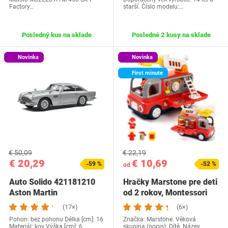
Factory…
starší. Číslo modelu:…
Posledný kus na sklade
Posledné 2 kusy na sklade
Novinka
Novinka
First minute
€ 50,09
€ 22,19
€ 20,29
€ 10,69
-59 %
-52 %
od
Auto Solido 421181210
Hračky Marstone pre deti
Aston Martin
od 2 rokov, Montessori
hasičské…
(17×)
(6×)
Pohon: bez pohonu Délka [cm]: 16
Značka: Marstone. Věková
Materiál: kov Výška [cm]: 6
skupina (popis): Dítě. Název