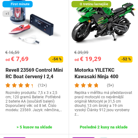
First minute
O tretinu lacnejšie
+1
€ 16,59
€ 39,99
€ 7,69
€ 19,29
-54 %
-52 %
od
od
Revell 23569 Control Mini
Motorka YILETKC
RC Boat červený I 2,4
Kawasaki Ninja 400
GHz…
(12×)
(5×)
Rozměry produktu: 7,5 x 3 x 2,5
Replika v měřítku má představovat
cm; 120 gramů Baterie: Potřebné
pravý motocykl co nejvěrnější
2 baterie AA (součástí balení)
originál Motocykl je 31,5 cm
Doporučený věk: od 8 let. Číslo
dlouhý, 13 cm široký a 19 cm
modelu: 23569. Jazyk: němčina,…
vysoký Články 912 jsou vyrobeny
z…
> 5 kusov na sklade
Posledné 2 kusy na sklade