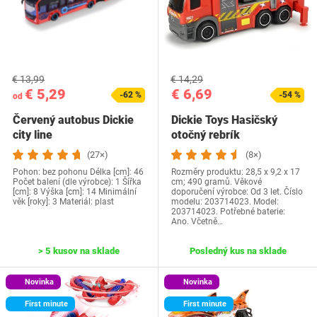
€ 13,99
€ 14,29
€ 5,29
€ 6,69
-62 %
-54 %
od
Červený autobus Dickie
Dickie Toys Hasičský
city line
otočný rebrík
(27×)
(8×)
Pohon: bez pohonu Délka [cm]: 46
Rozměry produktu: 28,5 x 9,2 x 17
Počet balení (dle výrobce): 1 Šířka
cm; 490 gramů. Věkové
[cm]: 8 Výška [cm]: 14 Minimální
doporučení výrobce: Od 3 let. Číslo
věk [roky]: 3 Materiál: plast
modelu: 203714023. Model:
203714023. Potřebné baterie:
Ano. Včetně…
> 5 kusov na sklade
Posledný kus na sklade
Novinka
Novinka
First minute
First minute