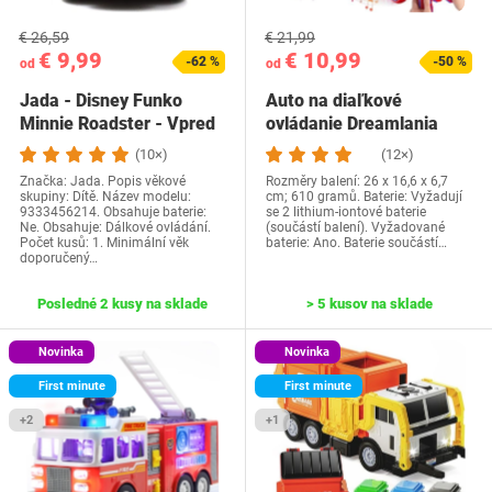
€ 26,59
€ 21,99
€ 9,99
€ 10,99
-62 %
-50 %
od
od
Jada - Disney Funko
Auto na diaľkové
Minnie Roadster - Vpred
ovládanie Dreamlania
a vzad -…
(10×)
(12×)
Značka: Jada. Popis věkové
Rozměry balení: 26 x 16,6 x 6,7
skupiny: Dítě. Název modelu:
cm; 610 gramů. Baterie: Vyžadují
9333456214. Obsahuje baterie:
se 2 lithium-iontové baterie
Ne. Obsahuje: Dálkové ovládání.
(součástí balení). Vyžadované
Počet kusů: 1. Minimální věk
baterie: Ano. Baterie součástí…
doporučený…
Posledné 2 kusy na sklade
> 5 kusov na sklade
Novinka
Novinka
First minute
First minute
+2
+1