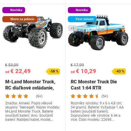
Novinka
Novinka
Skoro za polovic
First minute
+1
€ 53,09
€ 17,99
€ 22,49
€ 10,29
-58 %
-43 %
od
od
M-Land Monster Truck,
RC Monster Truck Die
RC diaľkové ovládanie,
Cast 1:64 RTR
48 km/h 4x4…
modro/oranžový, s…
(6×)
(5×)
Značka: Amewi. Popis věkové
Rozměry výrobku: 9 x 6 x 4,8 cm;
skupiny: Teenageři. Název modelu:
34 gramů. Baterie: Vyžaduje 1 AA
M-Land Monster Truck. Baterie
baterii (součástí balení).
součástí balení: Ano. Součástí
Doporučený věk výrobce: 6 let a
balení: Nabíjecí kabel, model,…
více. Číslo modelu: 22698.…