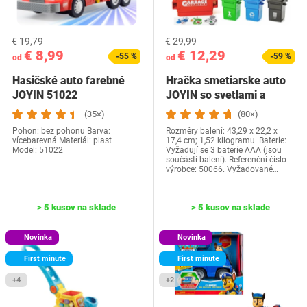
€ 19,79
€ 29,99
€ 8,99
€ 12,29
-55 %
-59 %
od
od
Hasičské auto farebné
Hračka smetiarske auto
JOYIN 51022
JOYIN so svetlami a
zvukom, 40cm…
(35×)
(80×)
Pohon: bez pohonu Barva:
Rozměry balení: 43,29 x 22,2 x
vícebarevná Materiál: plast
17,4 cm; 1,52 kilogramu. Baterie:
Model: 51022
Vyžadují se 3 baterie AAA (jsou
součástí balení). Referenční číslo
výrobce: 50066. Vyžadované…
> 5 kusov na sklade
> 5 kusov na sklade
Novinka
Novinka
First minute
First minute
+4
+2