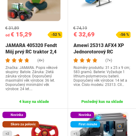
€ 31,89
€ 74,19
€ 15,29
€ 32,69
-52 %
-56 %
od
JAMARA 405320 Fendt
Amewi 25313 AFX4 XP
Môj prvý RC traktor 2,4
Jednorotorový RC
GHz so zvukom -…
vrtuľník 4-kanálový 6G…
(4×)
(7×)
Značka: JAMARA. Popis věkové
Rozměry produktu: 31 x 25 x 9 cm;
skupiny: Batole. Záruka: 2letá
583 gramů. Baterie: Vyžaduje 1
záruka výrobce. Doporučený
lithium-polymerovou baterii.
maximální věk výrobce: 36 let.
Doporučený věk výrobce: 14 let a
Doporučený minimální věk
více. Číslo modelu: 25313. Cíl…
výrobce: 24 let.…
4 kusy na sklade
Posledný kus na sklade
Novinka
Novinka
Skoro za polovic
First minute
+2
+1