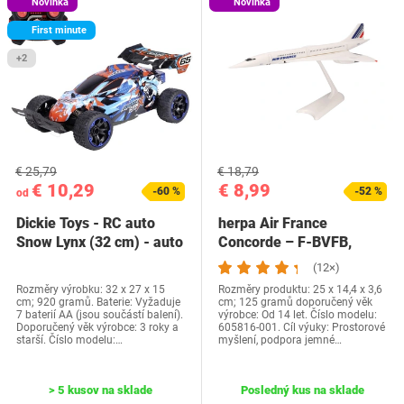
Novinka
Novinka
First minute
+2
€ 25,79
€ 18,79
€ 10,29
€ 8,99
-60 %
-52 %
od
Dickie Toys - RC auto
herpa Air France
Snow Lynx (32 cm) - auto
Concorde – F-BVFB,
na diaľkové…
mierka 1/200, Snap-fit…
(12×)
Rozměry výrobku: 32 x 27 x 15
Rozměry produktu: 25 x 14,4 x 3,6
cm; 920 gramů. Baterie: Vyžaduje
cm; 125 gramů doporučený věk
7 baterií AA (jsou součástí balení).
výrobce: Od 14 let. Číslo modelu:
Doporučený věk výrobce: 3 roky a
605816-001. Cíl výuky: Prostorové
starší. Číslo modelu:…
myšlení, podpora jemné…
> 5 kusov na sklade
Posledný kus na sklade