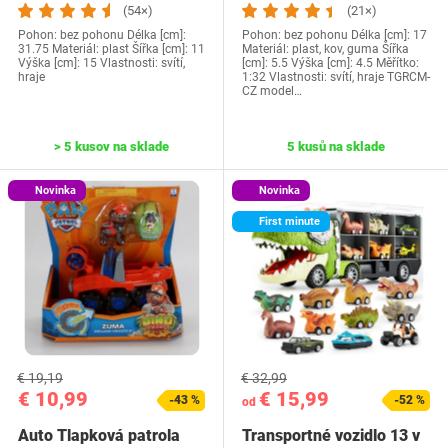
(54×)
(21×)
Pohon: bez pohonu Délka [cm]:
Pohon: bez pohonu Délka [cm]: 17
31.75 Materiál: plast Šířka [cm]: 11
Materiál: plast, kov, guma Šířka
Výška [cm]: 15 Vlastnosti: svítí,
[cm]: 5.5 Výška [cm]: 4.5 Měřítko:
hraje
1:32 Vlastnosti: svítí, hraje TGRCM-
CZ model…
> 5 kusov na sklade
5 kusů na sklade
Novinka
Novinka
First minute
€ 19,19
€ 32,99
€ 10,99
€ 15,99
-43 %
-52 %
od
Auto Tlapková patrola
Transportné vozidlo 13 v