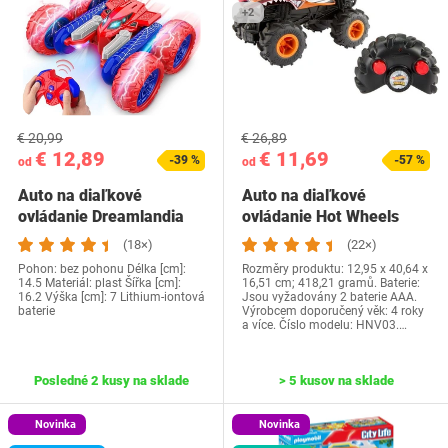
+2
€ 20,99
€ 26,89
€ 12,89
€ 11,69
-39 %
-57 %
od
od
Auto na diaľkové
Auto na diaľkové
ovládanie Dreamlandia
ovládanie Hot Wheels
WJ12844
Monster Trucks, HW…
(18×)
(22×)
Pohon: bez pohonu Délka [cm]:
Rozměry produktu: 12,95 x 40,64 x
14.5 Materiál: plast Šířka [cm]:
16,51 cm; 418,21 gramů. Baterie:
16.2 Výška [cm]: 7 ‎Lithium-iontová
Jsou vyžadovány 2 baterie AAA.
baterie
Výrobcem doporučený věk: 4 roky
a více. Číslo modelu: HNV03.…
Posledné 2 kusy na sklade
> 5 kusov na sklade
Novinka
Novinka