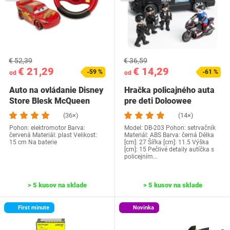
€ 52,39
€ 36,59
€ 21,29
€ 14,29
-59 %
-61 %
od
od
Auto na ovládanie Disney
Hračka policajného auta
Store Blesk McQueen
pre deti Doloowee
(36×)
(14×)
Pohon: elektromotor Barva:
Model: ‎DB-203 Pohon: setrvačník
červená Materiál: plast Velikost:
Materiál: ABS Barva: černá Délka
15 cm Na baterie
[cm]: 27 Šířka [cm]: 11.5 Výška
[cm]: 15 Pečlivé detaily autíčka s
policejním…
> 5 kusov na sklade
> 5 kusov na sklade
First minute
Novinka