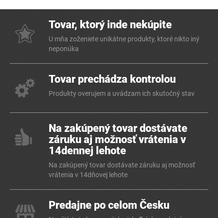
Tovar, ktorý inde nekúpite
U mňa zoženiete unikátne produkty, ktoré nikto iný
neponúka
Tovar prechádza kontrolou
Produkty overujem a uvádzam ich skutočný stav
Na zakúpený tovar dostávate
záruku aj možnosť vrátenia v
14dennej lehote
Na zakúpený tovar dostávate záruku aj možnosť
vrátenia v 14dňovej lehote
Predajne po celom Česku