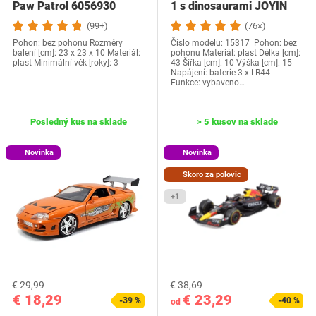
Paw Patrol ‎6056930
1 s dinosaurami JOYIN
(99+)
(76×)
Pohon: bez pohonu Rozměry
Číslo modelu: 15317 Pohon: bez
balení [cm]: 23 x 23 x 10 Materiál:
pohonu Materiál: plast Délka [cm]:
plast Minimální věk [roky]: 3
43 Šířka [cm]: 10 Výška [cm]: 15
Napájení: baterie ‎3 x LR44
Funkce: vybaveno…
Posledný kus na sklade
> 5 kusov na sklade
Novinka
Novinka
Skoro za polovic
+1
€ 29,99
€ 38,69
€ 18,29
€ 23,29
-39 %
-40 %
od