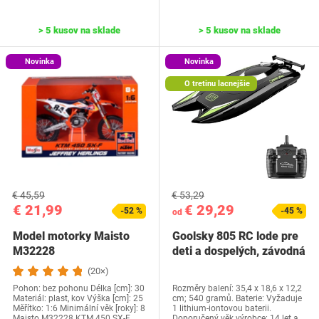
> 5 kusov na sklade
> 5 kusov na sklade
Novinka
Novinka
O tretinu lacnejšie
€ 45,59
€ 53,29
€ 21,99
€ 29,29
-52 %
-45 %
od
Model motorky Maisto
Goolsky 805 RC lode pre
M32228
deti a dospelých, závodná
loď s…
(20×)
Pohon: bez pohonu Délka [cm]: 30
Rozměry balení: 35,4 x 18,6 x 12,2
Materiál: plast, kov Výška [cm]: 25
cm; 540 gramů. Baterie: Vyžaduje
Měřítko: 1:6 Minimální věk [roky]: 8
1 lithium-iontovou baterii.
Maisto M32228 KTM 450 SX-F
Doporučený věk výrobce: 14 let a