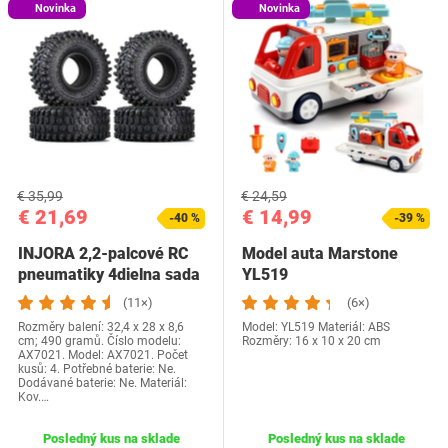
Novinka
Novinka
€ 35,99
€ 24,59
€ 21,69
€ 14,99
-40 %
-39 %
INJORA 2,2-palcové RC
Model auta Marstone
pneumatiky 4dielna sada
YL519
130*46mm RC…
(11×)
(6×)
Rozměry balení: 32,4 x 28 x 8,6
Model: YL519 Materiál: ABS
cm; 490 gramů. Číslo modelu:
Rozměry: 16 x 10 x 20 cm
AX7021. Model: AX7021. Počet
kusů: 4. Potřebné baterie: Ne.
Dodávané baterie: Ne. Materiál:
Kov.…
Posledný kus na sklade
Posledný kus na sklade