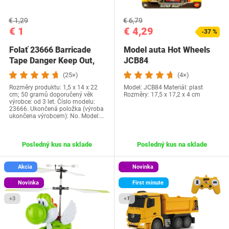
€ 1,29
€ 6,79
€ 1
€ 4,29
-37 %
Folať 23666 Barricade
Model auta Hot Wheels
Tape Danger Keep Out,
JCB84
Multi Colors
(25×)
(4×)
Rozměry produktu: 1,5 x 14 x 22
Model: JCB84 Materiál: plast
cm; 50 gramů doporučený věk
Rozměry: 17,5 x 17,2 x 4 cm
výrobce: od 3 let. Číslo modelu:
23666. Ukončená položka (výroba
ukončena výrobcem): No. Model:…
Posledný kus na sklade
Posledný kus na sklade
Akcia
Novinka
Novinka
First minute
+3
+1