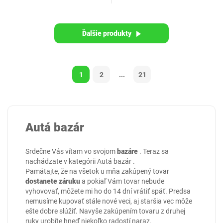
Ďalšie produkty
1
2
...
21
Autá bazár
Srdečne Vás vítam vo svojom
bazáre
. Teraz sa
nachádzate v kategórii
Autá bazár
.
Pamätajte, že na všetok u mňa zakúpený tovar
dostanete záruku
a pokiaľ Vám tovar nebude
vyhovovať, môžete mi ho do 14 dní vrátiť späť. Predsa
nemusíme kupovať stále nové veci, aj staršia vec môže
ešte dobre slúžiť. Navyše zakúpením tovaru z druhej
ruky urobíte hneď niekoľko radostí naraz.