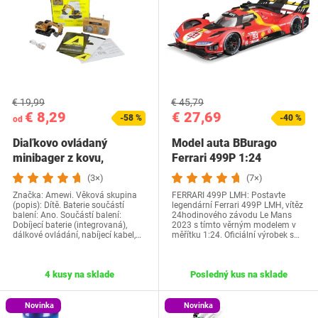
€ 19,99
€ 45,79
€ 8,29
€ 27,69
-58 %
-40 %
od
Diaľkovo ovládaný
Model auta BBurago
minibager z kovu,
Ferrari 499P 1:24
proporcionálny,…
(3×)
(7×)
Značka: Amewi. Věková skupina
FERRARI 499P LMH: Postavte
(popis): Dítě. Baterie součástí
legendární Ferrari 499P LMH, vítěz
balení: Ano. Součástí balení:
24hodinového závodu Le Mans
Dobíjecí baterie (integrovaná),
2023 s tímto věrným modelem v
dálkové ovládání, nabíjecí kabel,…
měřítku 1:24. Oficiální výrobek s…
4 kusy na sklade
Posledný kus na sklade
Novinka
Novinka