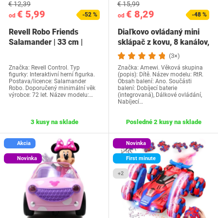
€ 12,39
€ 15,99
€ 5,99
€ 8,29
-52 %
-48 %
od
od
Revell Robo Friends
Diaľkovo ovládaný mini
Salamander | 33 cm |
sklápač z kovu, 8 kanálov,
Jašterica na…
1:64 RTR,…
(3×)
Značka: Revell Control. Typ
Značka: Amewi. Věková skupina
figurky: Interaktivní herní figurka.
(popis): Dítě. Název modelu: RtR.
Postava/licence: Salamander
Obsah balení: Ano. Součásti
Robo. Doporučený minimální věk
balení: Dobíjecí baterie
výrobce: 72 let. Název modelu:…
(integrovaná), Dálkové ovládání,
Nabíjecí…
3 kusy na sklade
Posledné 2 kusy na sklade
Akcia
Novinka
Novinka
First minute
+2