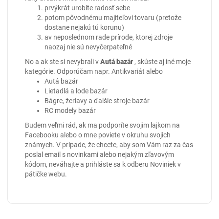
prvýkrát urobíte radosť sebe
potom pôvodnému majiteľovi tovaru (pretože
dostane nejakú tú korunu)
av neposlednom rade prírode, ktorej zdroje
naozaj nie sú nevyčerpateľné
No a ak ste si nevybrali v
Autá bazár
, skúste aj iné moje
kategórie. Odporúčam napr.
Antikvariát
alebo
Autá bazár
Lietadlá a lode bazár
Bágre, žeriavy a ďalšie stroje bazár
RC modely bazár
Budem veľmi rád, ak ma podporíte svojim lajkom na
Facebooku
alebo o mne poviete v okruhu svojich
známych. V prípade, že chcete, aby som Vám raz za čas
poslal email s novinkami alebo nejakým zľavovým
kódom, neváhajte a prihláste sa k odberu Noviniek v
pätičke webu.