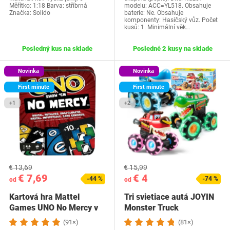
Měřítko: 1:18 Barva: stříbrná
modelu: ACC=YL518. Obsahuje
Značka: Solido
baterie: Ne. Obsahuje
komponenty: Hasičský vůz. Počet
kusů: 1. Minimální věk…
Posledný kus na sklade
Posledné 2 kusy na sklade
Novinka
Novinka
First minute
First minute
+1
+2
€ 13,69
€ 15,99
€ 7,69
€ 4
-44 %
-74 %
od
od
Kartová hra Mattel
Tri svietiace autá JOYIN
Games UNO No Mercy v
Monster Truck
úložnej nádobe so…
(91×)
(81×)