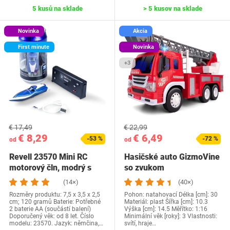
5 kusů na sklade
> 5 kusov na sklade
Novinka
Akcia
First minute
Novinka
+3
€ 17,49
€ 22,99
€ 8,29
€ 6,49
-53 %
-72 %
od
od
Revell 23570 Mini RC
Hasičské auto GizmoVine
motorový čln, modrý s
so zvukom
presným 2,4 GHz,…
(14×)
(40×)
Rozměry produktu: 7,5 x 3,5 x 2,5
Pohon: natahovací Délka [cm]: 30
cm; 120 gramů Baterie: Potřebné
Materiál: plast Šířka [cm]: 10.3
2 baterie AA (součástí balení)
Výška [cm]: 14.5 Měřítko: 1:16
Doporučený věk: od 8 let. Číslo
Minimální věk [roky]: 3 Vlastnosti:
modelu: 23570. Jazyk: němčina,…
svítí, hraje…