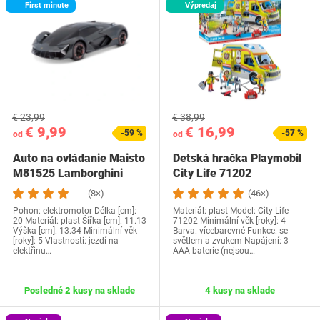
First minute
Výpredaj
€ 23,99
€ 38,99
€ 9,99
€ 16,99
-59 %
-57 %
od
od
Auto na ovládanie Maisto
Detská hračka Playmobil
‎M81525 Lamborghini
City Life 71202
(8×)
(46×)
Pohon: elektromotor Délka [cm]:
Materiál: plast Model: City Life
20 Materiál: plast Šířka [cm]: 11.13
71202 Minimální věk [roky]: 4
Výška [cm]: 13.34 Minimální věk
Barva: vícebarevné Funkce: se
[roky]: 5 Vlastnosti: jezdí na
světlem a zvukem Napájení: ‎3
elektřinu…
AAA baterie (nejsou…
Posledné 2 kusy na sklade
4 kusy na sklade