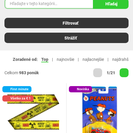
Hľadaj
Filtrovať
Strážiť
Zoradené od:
Top
najnovšie
najlacnejšie
najdrahšie
Celkom
983 ponúk
1/21
First minute
Novinka
Všetko za € 1