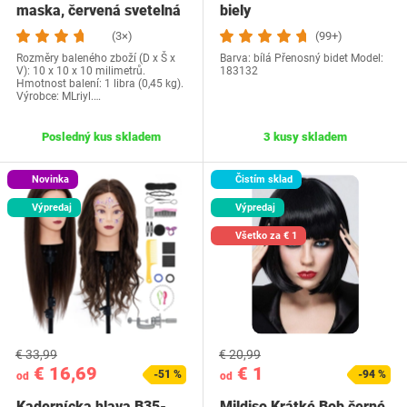
maska, červená svetelná
biely
maska ​​na tvár…
(3×)
(99+)
Rozměry baleného zboží (D x Š x
Barva: bílá Přenosný bidet Model:
V): 10 x 10 x 10 milimetrů.
183132
Hmotnost balení: 1 libra (0,45 kg).
Výrobce: MLriyl.…
Posledný kus skladem
3 kusy skladem
Novinka
Čistím sklad
Výpredaj
Výpredaj
Všetko za € 1
€ 33,99
€ 20,99
€ 16,69
€ 1
-51 %
-94 %
od
od
Kadernícka hlava B35-
Mildiso Krátké Bob černé