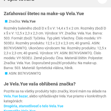
Zaťahovací štetec na make-up Vela.Yue
Značka:
Vela.Yue
Rozměry baleného zboží D x Š x V: 14,4 x 5 x 2 cm. Rozměry zboží D
x Š x V: 12,5 x 2,3 x 2,3 cm. Výrobce: VY. Značka: Vela.Yue. Barva:
503. Formát zboží: Tyčinka. Typ pleti: Všechny. Číslo modelu: VY-
503EU. Rozměry produktu: 12,5 x 2,3 x 2,3 cm; 40 gramů. ASIN:
B07KVGNW7Q. Ukončeno výrobcem: Ne. Rozměry produktu: 12,5 x
2,3 x 2,3 cm; 40 gramů. Výrobce: VY. ASIN: B07KVGNW7Q. Číslo
modelu: VY-503EU. Země původu: Čína. Materiál štětin: Polyester.
Značka: Vela.Yue. Doporučené použití produktu: Na make-up.
Barva: 503. Materiál: Syntetická vlákna, hliník.
ASIN: B07KVGNW7Q
Je
Vela.Yue
vaša obľúbená značka?
Pozrite sa na všetky produkty tejto značky, ktoré mám na sklade na
Vela.Yue bazar
, alebo vyhľadávajte Vela.Yue priamo v konkrétnych
kategóriách:
Drogéria, starostlivosť o telo Vela.Yue