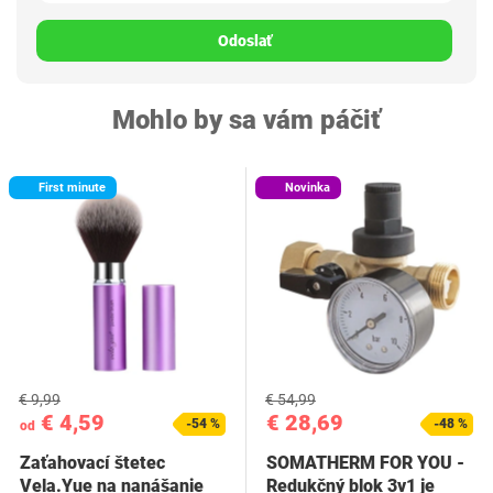
Odoslať
Mohlo by sa vám páčiť
First minute
Novinka
€ 9,99
€ 54,99
€ 4,59
€ 28,69
-54 %
-48 %
od
Zaťahovací štetec
SOMATHERM FOR YOU -
Vela.Yue na nanášanie
Redukčný blok 3v1 je