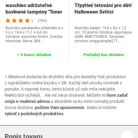
waschies udržateľné
Třpytivé tetování pro děti
bavlnené tampóny "Toner
Halloween Svítící
Pads" sada 5…
tetování Děti…
(10×)
Rozměry zabaleného předmětu d x
Rozměry balení: 19,4 x 8,6 x 1,2
š x v: 16,4 x 11,1 x 4,4 cm.
cm; 10 gramů Výrobce: Apomkjoe.
Výrobce: waschies GmbH. Značka:
ASIN: B0BCTGYBC8. Označení
waschies. Barva: Bílá.…
výrobce: yingguangde271.…
> 5 kusov skladem
Posledný kus skladem
⚡ Bleskové dodanie do druhého dňa pre desiatky tisíc produktov
z najväčšieho online bazáru v SR. Každý deň stovky noviniek v
ponuke. A napriek tomu, tento kúsok už odo mňa nekúpite.
Niekto bol rýchlejší... Ale nič nie je stratené. Môžete mi
hore zadať
svoju e-mailovú adresu
a akonáhle sa ku mne rovnaký produkt
znova dostane,
pošlem Vám upozornenie
. Alebo si môžete
vybrať z podobných produktov.
Popis tovaru