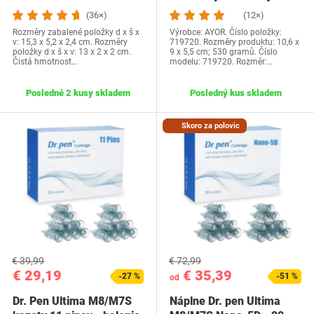
púdrov na tvár
vybavený piestom…
(36×)
(12×)
Rozměry zabalené položky d x š x
Výrobce: AYOR. Číslo položky:
v: 15,3 x 5,2 x 2,4 cm. Rozměry
719720. Rozměry produktu: 10,6 x
položky d x š x v: 13 x 2 x 2 cm.
9 x 5,5 cm; 530 gramů. Číslo
Čistá hmotnost…
modelu: 719720. Rozměr:…
Posledné 2 kusy skladem
Posledný kus skladem
Skoro za polovic
€ 39,99
€ 72,99
€ 29,19
€ 35,39
-27 %
-51 %
od
Dr. Pen Ultima M8/M7S
Náplne Dr. pen Ultima