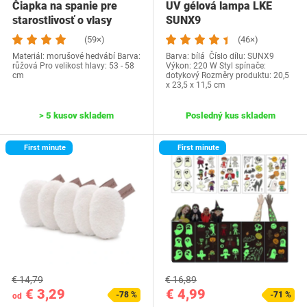
Čiapka na spanie pre
UV gélová lampa LKE
starostlivosť o vlasy
SUNX9
Zimasilk
(59×)
(46×)
Materiál: morušové hedvábí Barva:
Barva: bílá Číslo dílu‎: SUNX9
růžová Pro velikost hlavy: 53 - 58
Výkon: 220 W Styl spínače:
cm
dotykový Rozměry produktu: 20,5
x 23,5 x 11,5 cm
> 5 kusov skladem
Posledný kus skladem
First minute
First minute
€ 14,79
€ 16,89
€ 3,29
€ 4,99
-78 %
-71 %
od