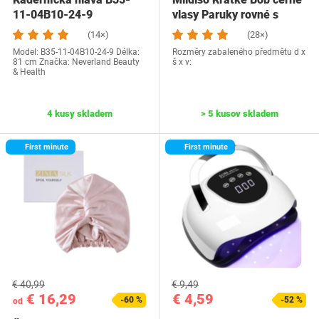
11-04B10-24-9
vlasy Paruky rovné s
plochou…
(14×)
(28×)
Model: B35-11-04B10-24-9 Délka:
Rozměry zabaleného předmětu d x
81 cm Značka: ‎Neverland Beauty
š x v:
& Health
4 kusy skladem
> 5 kusov skladem
First minute
First minute
€ 40,99
€ 9,49
€ 16,29
€ 4,59
-60 %
-52 %
od