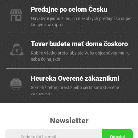
Predajne po celom Česku
Navštívte jednu z mojich niekoľkých predajní so super
lacnými nákupmi
Tovar budete mať doma čoskoro
Robím všetko preto, aby ste Vašu objednávku mali u
seba čo najskôr
Heureka Overené zákazníkmi
Som držiteľom prestížneho certifikátu Overené
zákazníkmi
Newsletter
Odoslať