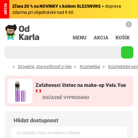
AKCIA
Zľava 20 % na NOVINKY s kódom SLE25NVKS
+ doprava
zdarma pri objednávke nad € 60
0
MENU
AKCIA
KOŠÍK
Drogéria, starostlivosť o telo
Kozmetika
Kozmetické po
Zaťahovací štetec na make-up Vela.Yue
€ 3