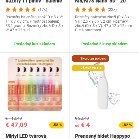
kazety 11 pinov - balenie
M8/M7S Nano-5D - 20
20 kusov na…
kusov pre jemné…
(17×)
(22×)
Rozměry baleného zboží D x Š x V:
Rozměry baleného zboží (D x Š x
11 x 7 x 3 cm. Hmotnost balení:
V): 12,5 x 9,6 x 5,2 cm. Rozměry
33,2 gramu. Rozměry zboží D x Š x
zboží (D x Š x V): 47 x 12 x 12 mm.
V: 47 x 12 x 12…
Čistá hmotnost…
Posledný kus skladem
Posledné 2 kusy skladem
Skoro za polovic
Všetko za € 4
€ 112,49
€ 22,49
€ 47,09
€ 4
-58 %
-82 %
od
Mlriyl LED tvárová
Prenosný bidet Happypo