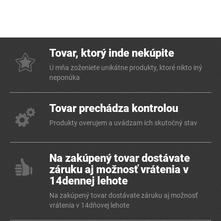
Tovar, ktorý inde nekúpite
U mňa zoženiete unikátne produkty, ktoré nikto iný
neponúka
Tovar prechádza kontrolou
Produkty overujem a uvádzam ich skutočný stav
Na zakúpený tovar dostávate
záruku aj možnosť vrátenia v
14dennej lehote
Na zakúpený tovar dostávate záruku aj možnosť
vrátenia v 14dňovej lehote