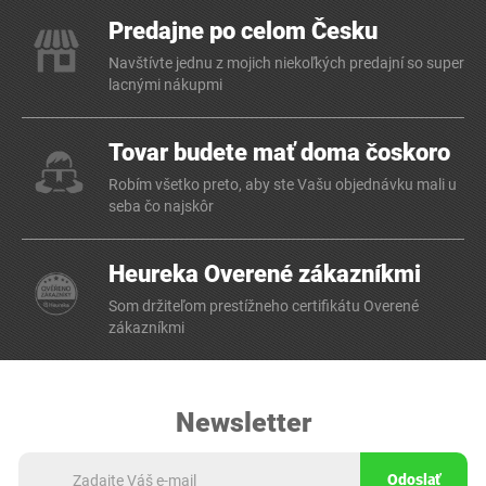
Predajne po celom Česku
Navštívte jednu z mojich niekoľkých predajní so super
lacnými nákupmi
Tovar budete mať doma čoskoro
Robím všetko preto, aby ste Vašu objednávku mali u
seba čo najskôr
Heureka Overené zákazníkmi
Som držiteľom prestížneho certifikátu Overené
zákazníkmi
Newsletter
Odoslať