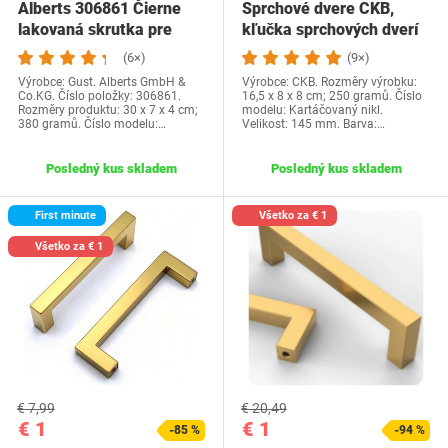
Alberts 306861 Čierne
Sprchové dvere CKB,
lakovaná skrutka pre
kľučka sprchových dverí
kataforézne…
145 mm, pre…
(6×)
(9×)
Výrobce: Gust. Alberts GmbH &
Výrobce: CKB. Rozměry výrobku:
Co.KG. Číslo položky: 306861.
16,5 x 8 x 8 cm; 250 gramů. Číslo
Rozměry produktu: 30 x 7 x 4 cm;
modelu: Kartáčovaný nikl.
380 gramů. Číslo modelu:…
Velikost: 145 mm. Barva:…
Posledný kus skladem
Posledný kus skladem
First minute
Všetko za € 1
Všetko za € 1
€ 7,99
€ 20,49
€ 1
€ 1
-85 %
-94 %