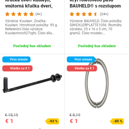
vnútorná kľučka dverí,
BAUHELD® s rozstupom
ľavá vnútorná…
otvorov 105 mm [6…
(4×)
(24×)
Výrobce: Kuuleyn. Značka:
Výrobce: BAUHELD. Číslo položky:
Kuuleyn. Hmotnost položky: 95 g.
GWICKLERPLATTE1056. Rozměry
Referenční číslo výrobce:
výrobku: 25 x 16 x 5 cm; 70
Kuuleynmio927rgfs. Číslo dílu…
gramů. Číslo modelu:…
Posledný kus skladem
Posledný kus skladem
First minute
First minute
Všetko za € 1
Všetko za € 1
€ 18,19
€ 8,19
€ 1
€ 1
-93 %
-85 %