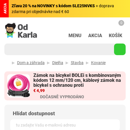
AKCIA
Zľava 20 % na NOVINKY s kódom SLE25NVKS
+ doprava
zdarma pri objednávke nad € 60
0
MENU
AKCIA
KOŠÍK
Dom a záhrada
Dielňa
Stavba
Kovanie
Zámok na bicykel BOLEi s kombinovaným
kódom 12 mm/120 cm, káblový zámok na
bicykel s ochranou proti
€ 4,99