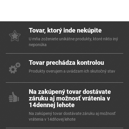
Tovar, ktorý inde nekúpite
U mňa zoženiete unikátne produkty, ktoré nikto iný
neponúka
Tovar prechádza kontrolou
Produkty overujem a uvádzam ich skutočný stav
Na zakúpený tovar dostávate
záruku aj možnosť vrátenia v
14dennej lehote
Na zakúpený tovar dostávate záruku aj možnosť
vrátenia v 14dňovej lehote