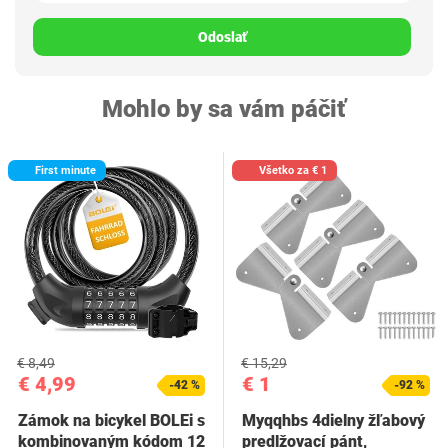
Odoslať
Mohlo by sa vám páčiť
First minute
Všetko za € 1
€ 8,49
€ 15,29
€ 4,99
€ 1
-42 %
-92 %
Zámok na bicykel BOLEi s
Myqqhbs 4dielny žľabový
kombinovaným kódom 12
predlžovací pánt,