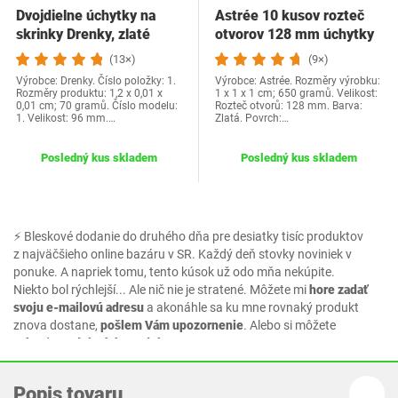
Dvojdielne úchytky na
Astrée 10 kusov rozteč
skrinky Drenky, zlaté
otvorov 128 mm úchytky
úchytky z…
skriniek z…
(13×)
(9×)
Výrobce: Drenky. Číslo položky: 1.
Výrobce: Astrée. Rozměry výrobku:
Rozměry produktu: 1,2 x 0,01 x
1 x 1 x 1 cm; 650 gramů. Velikost:
0,01 cm; 70 gramů. Číslo modelu:
Rozteč otvorů: 128 mm. Barva:
1. Velikost: 96 mm.…
Zlatá. Povrch:…
Posledný kus skladem
Posledný kus skladem
⚡ Bleskové dodanie do druhého dňa pre desiatky tisíc produktov
z najväčšieho online bazáru v SR. Každý deň stovky noviniek v
ponuke. A napriek tomu, tento kúsok už odo mňa nekúpite.
Niekto bol rýchlejší... Ale nič nie je stratené. Môžete mi
hore zadať
svoju e-mailovú adresu
a akonáhle sa ku mne rovnaký produkt
znova dostane,
pošlem Vám upozornenie
. Alebo si môžete
vybrať z podobných produktov.
Popis tovaru