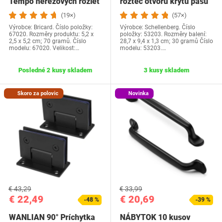
Tempo nerezových roziet
rozteč otvoru krytu pásu
Spálňa,…
rolety 13,5 cm,…
(19×)
(57×)
Výrobce: Bricard. Číslo položky:
Výrobce: Schellenberg. Číslo
67020. Rozměry produktu: 5,2 x
položky: 53203. Rozměry balení:
2,5 x 5,2 cm; 70 gramů. Číslo
28,7 x 9,4 x 1,3 cm; 30 gramů Číslo
modelu: 67020. Velikost:…
modelu: 53203.…
Posledné 2 kusy skladem
3 kusy skladem
Skoro za polovic
Novinka
€ 43,29
€ 33,99
€ 22,49
€ 20,69
-48 %
-39 %
WANLIAN 90° Príchytka
NÁBYTOK 10 kusov