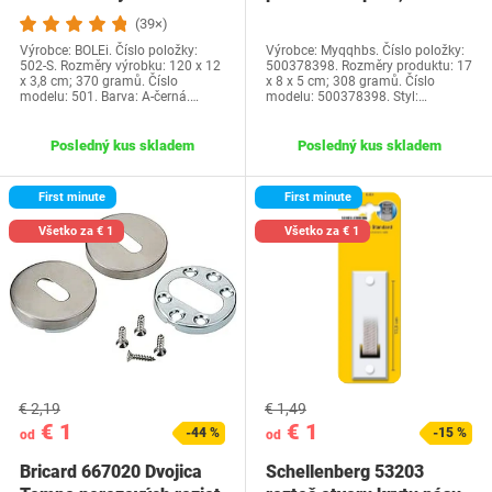
mm/120 cm,…
nadstavec zvodu,…
(39×)
Výrobce: BOLEi. Číslo položky:
Výrobce: Myqqhbs. Číslo položky:
502-S. Rozměry výrobku: 120 x 12
500378398. Rozměry produktu: 17
x 3,8 cm; 370 gramů. Číslo
x 8 x 5 cm; 308 gramů. Číslo
modelu: 501. Barva: A-černá.…
modelu: 500378398. Styl:…
Posledný kus skladem
Posledný kus skladem
First minute
First minute
Všetko za € 1
Všetko za € 1
€ 2,19
€ 1,49
€ 1
€ 1
-44 %
-15 %
od
od
Bricard 667020 Dvojica
Schellenberg 53203