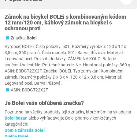
Zámok na bicykel BOLEi s kombinovaným kódom
12 mm/120 cm, káblový zámok na bicykel s
ochranou proti
Značka:
Bolei
Výrobce: BOLEi. Číslo položky: 501. Rozměry výrobku: 120 x 12 x
3,8 cm; 360 gramů. Číslo modelu: 501. Barva: Růžová. Materiál:
Legovaná ocel. Rozsah dodávky: ZÁMEK NA KOLO. Baterie
součástí balení: Ne. Potřebné baterie: Ne. Hmotnost položky: 360 g.
ASIN: B0DGT22X2F. Značka: BOLEi. Typ zamykání: kombinační
zámek. Rozměry položky D x Š x V: 120 x 12 x 3,8 cm. Materiál:
Legovaná ocel. Barva: růžová.
ASIN: B0DGT22X2F
Je
Bolei
vaša obľúbená značka?
Pozrite sa na všetky produkty tejto značky, ktoré mám na sklade na
Bolei bazar
, alebo vyhľadávajte Bolei priamo v konkrétnych
kategóriách:
Dom a záhrada Bolei
Dielňa Bolei