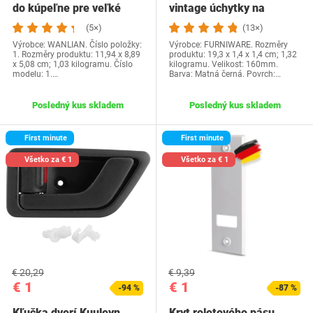
do kúpeľne pre veľké
vintage úchytky na
zaťaženie, Pánt…
skrinky matne čierne…
(5×)
(13×)
Výrobce: WANLIAN. Číslo položky:
Výrobce: FURNIWARE. Rozměry
1. Rozměry produktu: 11,94 x 8,89
produktu: 19,3 x 1,4 x 1,4 cm; 1,32
x 5,08 cm; 1,03 kilogramu. Číslo
kilogramu. Velikost: 160mm.
modelu: 1.…
Barva: Matná černá. Povrch:…
Posledný kus skladem
Posledný kus skladem
First minute
First minute
Všetko za € 1
Všetko za € 1
€ 20,29
€ 9,39
€ 1
€ 1
-94 %
-87 %
Kľučka dverí Kuuleyn,
Kryt roletového pásu