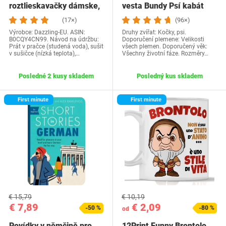
roztlieskavačky dámske,
vesta Bundy Psí kabát
kostým…
Psí sveter…
(17×)
(96×)
Výrobce: Dazzling-EU. ASIN:
Druhy zvířat: Kočky, psi.
B0CQY4CN99. Návod na údržbu:
Doporučení plemene: Velikosti
Prát v pračce (studená voda), sušit
všech plemen. Doporučený věk:
v sušičce (nízká teplota),…
Všechny životní fáze. Rozměry…
Posledné 2 kusy skladem
Posledný kus skladem
First minute
First minute
€ 15,79
€ 10,19
€ 7,89
€ 2,09
-50 %
-80 %
od
Povídky v němčině pro
12Print Funny Brontolo