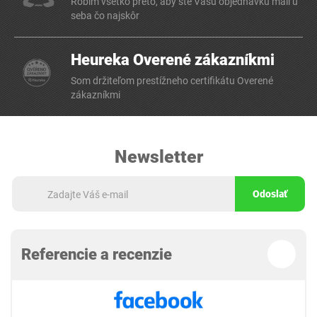
Robím všetko preto, aby ste Vašu objednávku mali u
seba čo najskôr
Heureka Overené zákazníkmi
Som držiteľom prestížneho certifikátu Overené
zákazníkmi
Newsletter
Odoslať
Referencie a recenzie