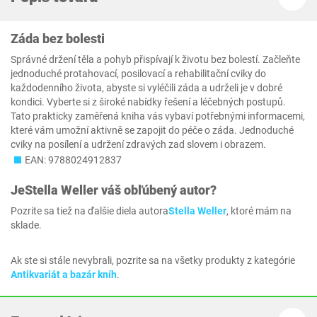
Záda bez bolesti
Správné držení těla a pohyb přispívají k životu bez bolestí. Začleňte
jednoduché protahovací, posilovací a rehabilitační cviky do
každodenního života, abyste si vyléčili záda a udrželi je v dobré
kondici. Vyberte si z široké nabídky řešení a léčebných postupů.
Tato prakticky zaměřená kniha vás vybaví potřebnými informacemi,
které vám umožní aktivně se zapojit do péče o záda. Jednoduché
cviky na posílení a udržení zdravých zad slovem i obrazem.
EAN: 9788024912837
Je
Stella Weller
váš obľúbený autor?
Pozrite sa tiež na ďalšie diela autora
Stella Weller
, ktoré mám na
sklade.
Ak ste si stále nevybrali, pozrite sa na všetky produkty z kategórie
Antikvariát a bazár kníh
.