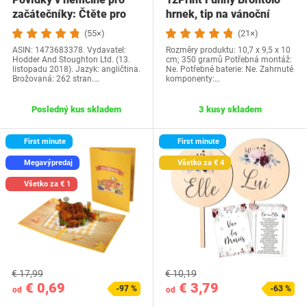
začátečníky: Čtěte pro
hrnek, tip na vánoční
radost na své…
dárek a…
(55×)
(21×)
ASIN: 1473683378. Vydavatel:
Rozměry produktu: 10,7 x 9,5 x 10
Hodder And Stoughton Ltd. (13.
cm; 350 gramů Potřebná montáž:
listopadu 2018). Jazyk: angličtina.
Ne. Potřebné baterie: Ne. Zahrnuté
Brožovaná: 262 stran.…
komponenty:…
Posledný kus skladem
3 kusy skladem
First minute
First minute
Megavýpredaj
Všetko za € 4
Všetko za € 1
€ 17,99
€ 10,19
€ 0,69
€ 3,79
-97 %
-63 %
od
od