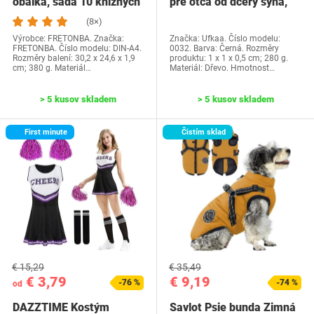
obálka, sada 10 knižných
pre otca od dcéry syna,
dosiek, priehľadné…
Ufkaa…
(8×)
Výrobce: FRETONBA. Značka:
Značka: Ufkaa. Číslo modelu:
FRETONBA. Číslo modelu: DIN-A4.
0032. Barva: Černá. Rozměry
Rozměry balení: 30,2 x 24,6 x 1,9
produktu: 1 x 1 x 0,5 cm; 280 g.
cm; 380 g. Materiál…
Materiál: Dřevo. Hmotnost…
> 5 kusov skladem
> 5 kusov skladem
First minute
Čistím sklad
€ 15,29
€ 35,49
€ 3,79
€ 9,19
-76 %
-74 %
od
DAZZTIME Kostým
Savlot Psie bunda Zimná