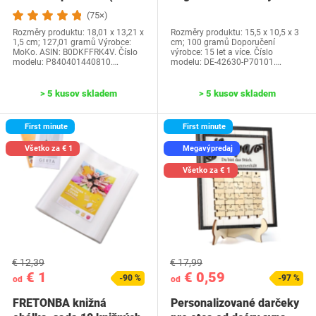
generácia-2024) a…
Water Park…
(75×)
Rozměry produktu: 18,01 x 13,21 x
Rozměry produktu: 15,5 x 10,5 x 3
1,5 cm; 127,01 gramů Výrobce:
cm; 100 gramů Doporučení
MoKo. ASIN: B0DKFFRK4V. Číslo
výrobce: 15 let a více. Číslo
modelu: P840401440810.…
modelu: DE-42630-P70101.…
> 5 kusov skladem
> 5 kusov skladem
First minute
First minute
Všetko za € 1
Megavýpredaj
Všetko za € 1
€ 12,39
€ 17,99
€ 1
€ 0,59
-90 %
-97 %
od
od
FRETONBA knižná
Personalizované darčeky