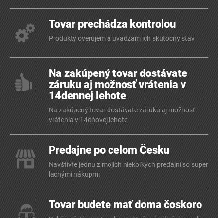
Tovar prechádza kontrolou
Produkty overujem a uvádzam ich skutočný stav
Na zakúpený tovar dostávate
záruku aj možnosť vrátenia v
14dennej lehote
Na zakúpený tovar dostávate záruku aj možnosť
vrátenia v 14dňovej lehote
Predajne po celom Česku
Navštívte jednu z mojich niekoľkých predajní so super
lacnými nákupmi
Tovar budete mať doma čoskoro