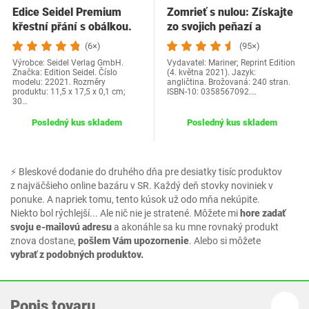
Edice Seidel Premium
Zomrieť s nulou: Získajte
křestní přání s obálkou.
zo svojich peňazí a
Přání ke křtu…
života…
(6×)
(95×)
Výrobce: Seidel Verlag GmbH.
Vydavatel: Mariner; Reprint Edition
Značka: Edition Seidel. Číslo
(4. května 2021). Jazyk:
modelu: 22021. Rozměry
angličtina. Brožovaná: 240 stran.
produktu: 11,5 x 17,5 x 0,1 cm;
ISBN-10: 0358567092.…
30…
Posledný kus skladem
Posledný kus skladem
⚡ Bleskové dodanie do druhého dňa pre desiatky tisíc produktov
z najväčšieho online bazáru v SR. Každý deň stovky noviniek v
ponuke. A napriek tomu, tento kúsok už odo mňa nekúpite.
Niekto bol rýchlejší... Ale nič nie je stratené. Môžete mi
hore zadať
svoju e-mailovú adresu
a akonáhle sa ku mne rovnaký produkt
znova dostane,
pošlem Vám upozornenie
. Alebo si môžete
vybrať z podobných produktov.
Popis tovaru