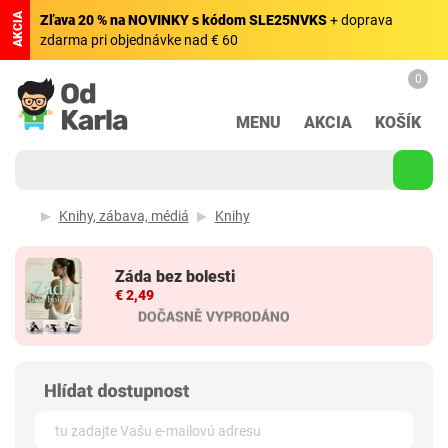
AKCIA
Zľava 20 % na NOVINKY s kódom SLE25NVKS
+ doprava
zdarma pri objednávke nad € 60
0
MENU
AKCIA
KOŠÍK
Knihy, zábava, médiá
Knihy
Záda bez bolesti
€ 2,49