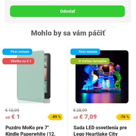
Odoslať
Mohlo by sa vám páčiť
First minute
First minute
Všetko za € 1
O tretinu lacnejšie
€ 10,99
€ 28,99
€ 1
€ 7,09
-89 %
-76 %
od
od
Puzdro MoKo pre 7"
Sada LED osvetlenia pre
Kindle Paperwhite (12.
Lego Heartlake City