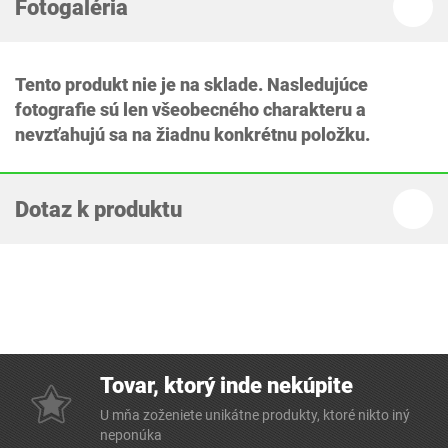
Fotogaléria
Tento produkt nie je na sklade. Nasledujúce
fotografie sú len všeobecného charakteru a
nevzťahujú sa na žiadnu konkrétnu položku.
Dotaz k produktu
Tovar, ktorý inde nekúpite
U mňa zoženiete unikátne produkty, ktoré nikto iný
neponúka