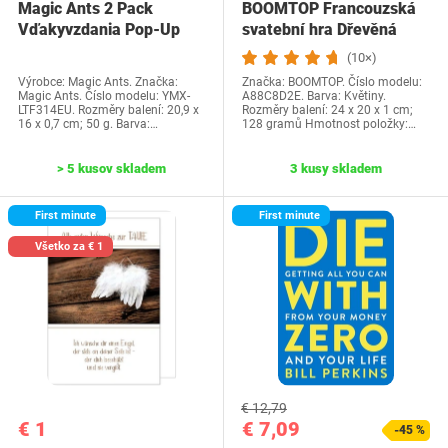
Magic Ants 2 Pack
BOOMTOP Francouzská
Vďakyvzdania Pop-Up
svatební hra Dřevěná
priania -…
cedulka a kvízové…
(10×)
Výrobce: Magic Ants. Značka:
Značka: BOOMTOP. Číslo modelu:
Magic Ants. Číslo modelu: YMX-
A88C8D2E. Barva: Květiny.
LTF314EU. Rozměry balení: 20,9 x
Rozměry balení: 24 x 20 x 1 cm;
16 x 0,7 cm; 50 g. Barva:…
128 gramů Hmotnost položky:…
> 5 kusov skladem
3 kusy skladem
First minute
First minute
Všetko za € 1
€ 12,79
€ 1
€ 7,09
-45 %