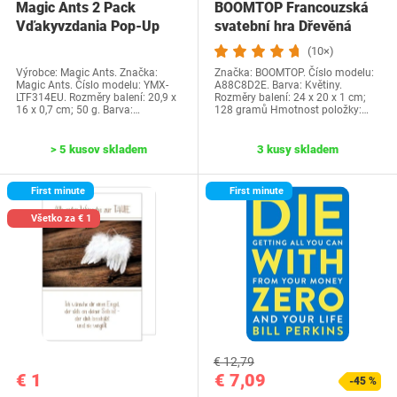
Magic Ants 2 Pack
BOOMTOP Francouzská
Vďakyvzdania Pop-Up
svatební hra Dřevěná
priania -…
cedulka a kvízové…
(10×)
Výrobce: Magic Ants. Značka:
Značka: BOOMTOP. Číslo modelu:
Magic Ants. Číslo modelu: YMX-
A88C8D2E. Barva: Květiny.
LTF314EU. Rozměry balení: 20,9 x
Rozměry balení: 24 x 20 x 1 cm;
16 x 0,7 cm; 50 g. Barva:…
128 gramů Hmotnost položky:…
> 5 kusov skladem
3 kusy skladem
First minute
First minute
Všetko za € 1
€ 12,79
€ 1
€ 7,09
-45 %