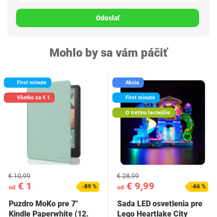
Odoslať
Mohlo by sa vám páčiť
First minute
Akcia
Všetko za € 1
First minute
O tretinu lacnejšie
€ 10,99
€ 28,99
€ 1
€ 9,99
-89 %
-66 %
od
od
Puzdro MoKo pre 7"
Sada LED osvetlenia pre
Kindle Paperwhite (12.
Lego Heartlake City