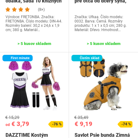
obálka, sada 10 knižných
pre otca od dcéry syna,
dosiek, priehľadné…
Ufkaa…
(8×)
Výrobce: FRETONBA. Značka:
Značka: Ufkaa. Číslo modelu:
FRETONBA. Číslo modelu: DIN-A4.
0032. Barva: Černá. Rozměry
Rozměry balení: 30,2 x 24,6 x 1,9
produktu: 1 x 1 x 0,5 cm; 280 g.
cm; 380 g. Materiál…
Materiál: Dřevo. Hmotnost…
> 5 kusov skladem
> 5 kusov skladem
First minute
Čistím sklad
€ 15,29
€ 35,49
€ 3,79
€ 9,19
-76 %
-74 %
od
DAZZTIME Kostým
Savlot Psie bunda Zimná