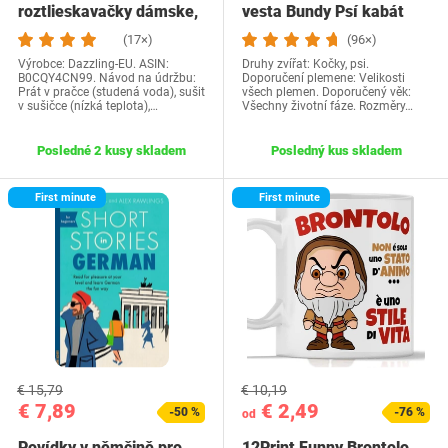
roztlieskavačky dámske,
vesta Bundy Psí kabát
kostým…
Psí sveter…
(17×)
(96×)
Výrobce: Dazzling-EU. ASIN:
Druhy zvířat: Kočky, psi.
B0CQY4CN99. Návod na údržbu:
Doporučení plemene: Velikosti
Prát v pračce (studená voda), sušit
všech plemen. Doporučený věk:
v sušičce (nízká teplota),…
Všechny životní fáze. Rozměry…
Posledné 2 kusy skladem
Posledný kus skladem
First minute
First minute
€ 15,79
€ 10,19
€ 7,89
€ 2,49
-50 %
-76 %
od
Povídky v němčině pro
12Print Funny Brontolo