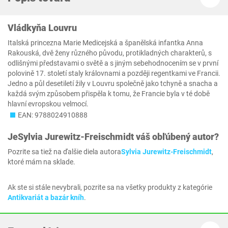
Vládkyňa Louvru
Italská princezna Marie Medicejská a španělská infantka Anna
Rakouská, dvě ženy různého původu, protikladných charakterů, s
odlišnými představami o světě a s jiným sebehodnocením se v první
polovině 17. století staly královnami a později regentkami ve Francii.
Jedno a půl desetiletí žily v Louvru společně jako tchyně a snacha a
každá svým způsobem přispěla k tomu, že Francie byla v té době
hlavní evropskou velmocí.
EAN: 9788024910888
Je
Sylvia Jurewitz-Freischmidt
váš obľúbený autor?
Pozrite sa tiež na ďalšie diela autora
Sylvia Jurewitz-Freischmidt
,
ktoré mám na sklade.
Ak ste si stále nevybrali, pozrite sa na všetky produkty z kategórie
Antikvariát a bazár kníh
.