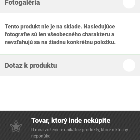
Fotogaléria
Tento produkt nie je na sklade. Nasledujúce
fotografie sú len všeobecného charakteru a
nevzťahujú sa na žiadnu konkrétnu položku.
Dotaz k produktu
Tovar, ktorý inde nekúpite
U mňa zoženiete unikátne produkty, ktoré nikto iný
neponúka