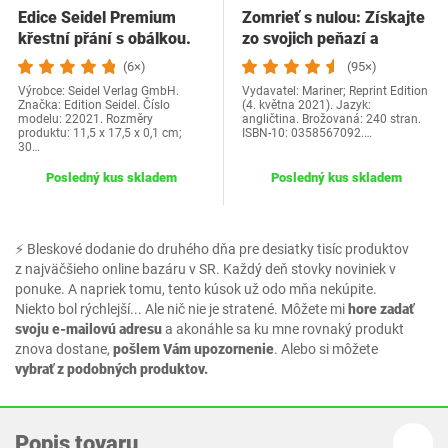
Edice Seidel Premium
Zomrieť s nulou: Získajte
křestní přání s obálkou.
zo svojich peňazí a
Přání ke křtu…
života…
(6×)
(95×)
Výrobce: Seidel Verlag GmbH.
Vydavatel: Mariner; Reprint Edition
Značka: Edition Seidel. Číslo
(4. května 2021). Jazyk:
modelu: 22021. Rozměry
angličtina. Brožovaná: 240 stran.
produktu: 11,5 x 17,5 x 0,1 cm;
ISBN-10: 0358567092.…
30…
Posledný kus skladem
Posledný kus skladem
⚡ Bleskové dodanie do druhého dňa pre desiatky tisíc produktov
z najväčšieho online bazáru v SR. Každý deň stovky noviniek v
ponuke. A napriek tomu, tento kúsok už odo mňa nekúpite.
Niekto bol rýchlejší... Ale nič nie je stratené. Môžete mi
hore zadať
svoju e-mailovú adresu
a akonáhle sa ku mne rovnaký produkt
znova dostane,
pošlem Vám upozornenie
. Alebo si môžete
vybrať z podobných produktov.
Popis tovaru