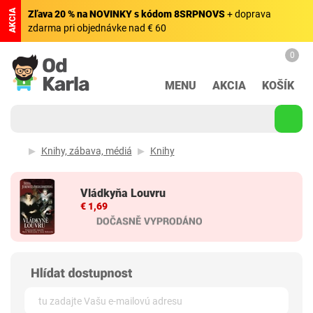
AKCIA
Zľava 20 % na NOVINKY s kódom 8SRPNOVS
+ doprava
zdarma pri objednávke nad € 60
0
MENU
AKCIA
KOŠÍK
Knihy, zábava, médiá
Knihy
Vládkyňa Louvru
€ 1,69