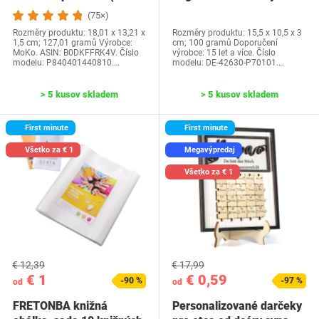
generácia-2024) a…
Water Park…
(75×)
Rozměry produktu: 18,01 x 13,21 x
Rozměry produktu: 15,5 x 10,5 x 3
1,5 cm; 127,01 gramů Výrobce:
cm; 100 gramů Doporučení
MoKo. ASIN: B0DKFFRK4V. Číslo
výrobce: 15 let a více. Číslo
modelu: P840401440810.…
modelu: DE-42630-P70101.…
> 5 kusov skladem
> 5 kusov skladem
First minute
First minute
Všetko za € 1
Megavýpredaj
Všetko za € 1
€ 12,39
€ 17,99
€ 1
€ 0,59
-90 %
-97 %
od
od
FRETONBA knižná
Personalizované darčeky