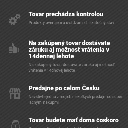
Tovar prechádza kontrolou
Produkty overujem a uvádzam ich skutočný stav
Na zakúpený tovar dostávate
záruku aj možnosť vrátenia v
14dennej lehote
Na zakúpený tovar dostávate záruku aj možnosť
vrátenia v 14dňovej lehote
Predajne po celom Česku
Navštívte jednu z mojich niekoľkých predajní so super
lacnými nákupmi
Tovar budete mať doma čoskoro