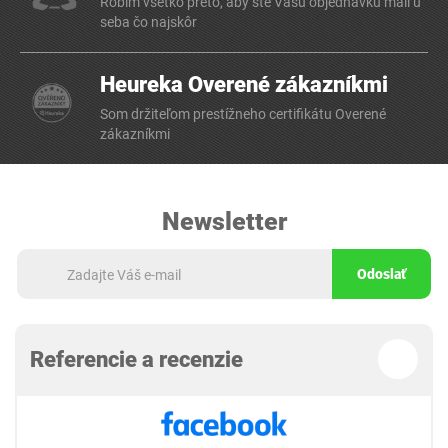
Robím všetko preto, aby ste Vašu objednávku mali u
seba čo najskôr
Heureka Overené zákazníkmi
Som držiteľom prestížneho certifikátu Overené
zákazníkmi
Newsletter
Odoslať
Referencie a recenzie