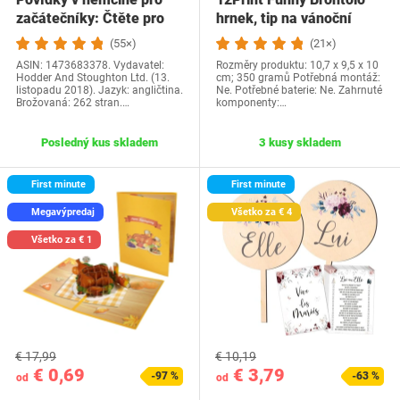
začátečníky: Čtěte pro
hrnek, tip na vánoční
radost na své…
dárek a…
(55×)
(21×)
ASIN: 1473683378. Vydavatel:
Rozměry produktu: 10,7 x 9,5 x 10
Hodder And Stoughton Ltd. (13.
cm; 350 gramů Potřebná montáž:
listopadu 2018). Jazyk: angličtina.
Ne. Potřebné baterie: Ne. Zahrnuté
Brožovaná: 262 stran.…
komponenty:…
Posledný kus skladem
3 kusy skladem
First minute
First minute
Megavýpredaj
Všetko za € 4
Všetko za € 1
€ 17,99
€ 10,19
€ 0,69
€ 3,79
-97 %
-63 %
od
od