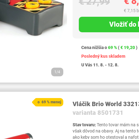
€ 8
€ 27,99
€ 7,15 
Vložiť do
Cena nižšia o
69 %
(
€ 19,20
)
Posledný kus skladem
U Vás 11. 8. - 12. 8.
1/4
o 69 % menej
Vláčik Brio World 3321
varianta 8501731
Stav tovaru:
Tento tovar mám na skl
však dôvod na obavy. Aj na tento 
ako keby som ho otestoval a nafot