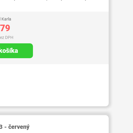
 Karla
,79
bez DPH
 košíka
RID000006669769
3 - červený