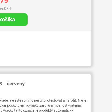
,79
bez DPH
 košíka
RID000007435983
3 - červený
ade, ale ešte som ho nestihol otestovať a nafotiť. Nie je
tovar poskytujem rovnakú záruku a možnosť vrátenia,
il. Všetky takto označené produkty automaticky