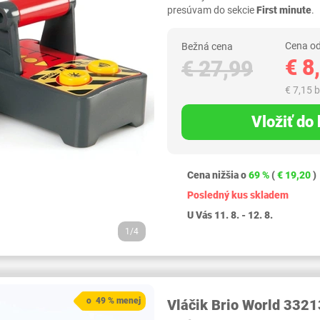
presúvam do sekcie
First minute
.
Cena od
Bežná cena
€ 8
€ 27,99
€ 7,15 
Vložiť do
Cena nižšia o
69 %
(
€ 19,20
)
Posledný kus skladem
U Vás 11. 8. - 12. 8.
1/4
o 49 % menej
Vláčik Brio World 3321