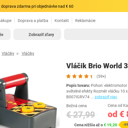
 doprava zdarma pri objednávke nad € 60
nákupe
Doprava a platba
Kontakt
Reklamácie
ie
Zobraziť zľavy
Vláčiky
Vláčiky
Vláčik Brio World 
(59×)
Popis tovaru:
Pohon: elektromotor T
světelné efekty Rozměr vláčku 10 
B007IGRV74
...
zobraziť viac
Cena od Ka
Bežná cena
od € 
€ 27,99
Cena nižšia až o
€ 19,20
-6