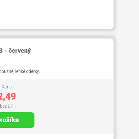
RID000006935737
3 - červený
použité, lehké oděrky.
 Karla
2,49
 bez DPH
 košíka