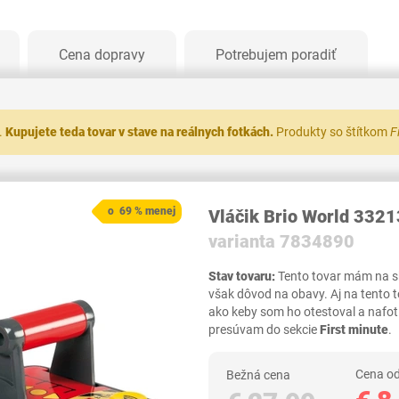
Cena dopravy
Potrebujem poradiť
.
Kupujete teda tovar v stave na reálnych fotkách.
Produkty so štítkom
F
o 69 % menej
Vláčik Brio World 3321
varianta 7834890
Stav tovaru:
Tento tovar mám na skl
však dôvod na obavy. Aj na tento 
ako keby som ho otestoval a nafot
presúvam do sekcie
First minute
.
Cena od
Bežná cena