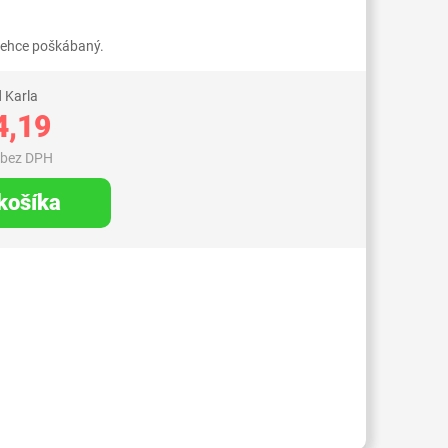
 lehce poškábaný.
 Karla
4,19
 bez DPH
 košíka