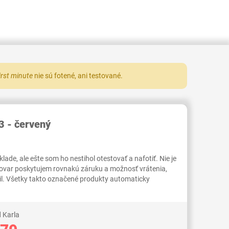
irst minute
nie sú fotené, ani testované.
RID000006856326
3 - červený
ade, ale ešte som ho nestihol otestovať a nafotiť. Nie je
tovar poskytujem rovnakú záruku a možnosť vrátenia,
il. Všetky takto označené produkty automaticky
 Karla