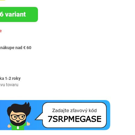
6 variant
e
 nákupe nad € 60
ka 1‐2 roky
avu tovaru