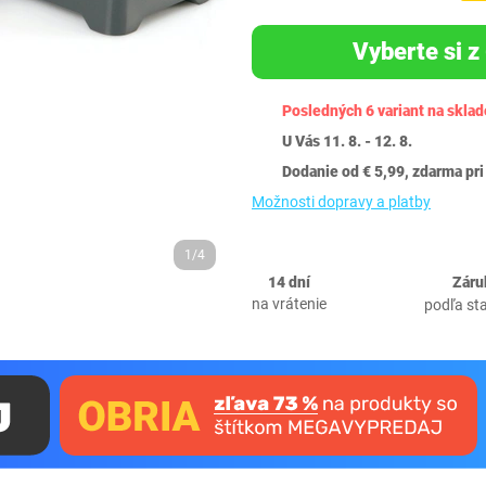
Vyberte si z 
Posledných 6 variant na sklad
U Vás 11. 8. - 12. 8.
Dodanie od € 5,99, zdarma pri
Možnosti dopravy a platby
1/4
14 dní
Záru
na vrátenie
podľa st