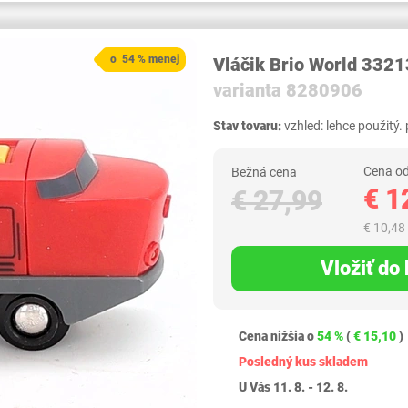
o 54 % menej
Vláčik Brio World 3321
varianta 8280906
Stav tovaru:
vzhled: lehce použitý.
Cena od
Bežná cena
€ 1
€ 27,99
€ 10,48
Vložiť do
Cena nižšia o
54 %
(
€ 15,10
)
Posledný kus skladem
U Vás 11. 8. - 12. 8.