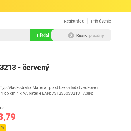
Registrácia
Prihlásenie
Hľadaj
Košík
prázdny
0
182813
33213 - červený
yp: Vláčkodráha Materiál: plast Lze ovládat zvukové i
x 4 x 5 cm 4 x AA baterie EAN: 7312350332131 ASIN:
rla
8,79
9 %