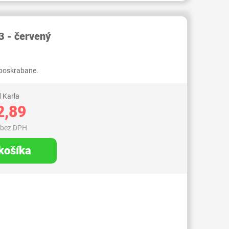
RID000007088820
3 - červený
 poskrabane.
 Karla
2,89
 bez DPH
 košíka