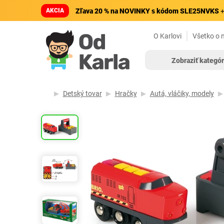
AKCIA
Zľava 20 % na NOVINKY s kódom SLE25NVKS
+
O Karlovi
Všetko o 
Zobraziť kategór
Detský tovar
Hračky
Autá, vláčiky, modely