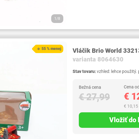
1/8
o 55 % menej
Vláčik Brio World 3321
varianta 8064630
Stav tovaru:
vzhled: lehce použitý. 
Cena od
Bežná cena
€ 1
€ 27,99
€ 10,15
Vložiť do