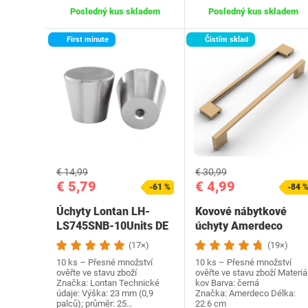
Posledný kus skladem
Posledný kus skladem
First minute
Čistím sklad
€ 14,99
€ 30,99
€ 5,79
€ 4,99
-61 %
-84 
Úchyty Lontan ‎LH-
Kovové nábytkové
LS745SNB-10Units DE
úchyty Amerdeco
(17×)
(19×)
10 ks – Přesné množství
10 ks – Přesné množství
ověřte ve stavu zboží
ověřte ve stavu zboží Materiál
Značka: Lontan Technické
kov Barva: černá
údaje: Výška: 23 mm (0,9
Značka: Amerdeco Délka:
palců); průměr: 25…
22.6 cm