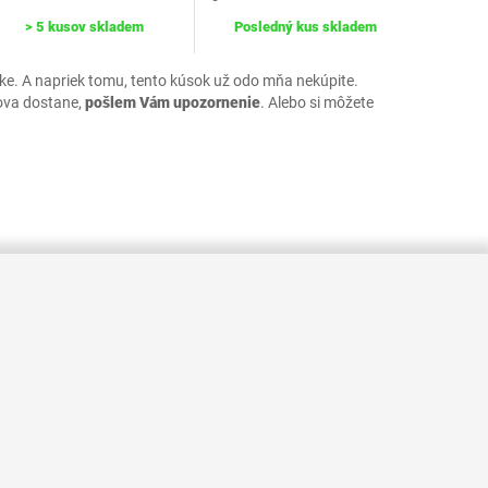
> 5 kusov skladem
Posledný kus skladem
uke. A napriek tomu, tento kúsok už odo mňa nekúpite.
ova dostane,
pošlem Vám upozornenie
. Alebo si môžete