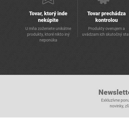
Tovar, ktorý inde
Tovar prechádza
nekúpite
kontrolou
U mňa zoženiete unikátne
Produkty overujem a
produkty, ktoré nikto iný
uvádzam ich skutočný sta
neponúka
Newslett
Exkluzívne ponu
novinky, z