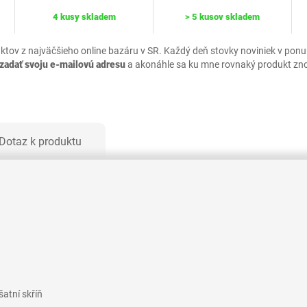
4 kusy skladem
> 5 kusov skladem
uktov z najväčšieho online bazáru v SR. Každý deň stovky noviniek v pon
zadať svoju e-mailovú adresu
a akonáhle sa ku mne rovnaký produkt zn
Dotaz k produktu
šatní skříň