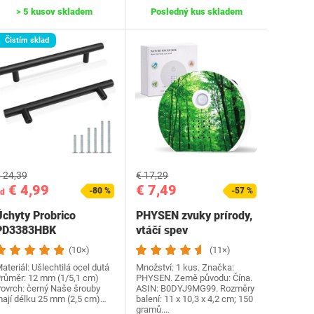
> 5 kusov skladem
Posledný kus skladem
Čistím sklad
 24,39
€ 17,29
€ 4,99
€ 7,49
-80 %
-57 %
d
Úchyty Probrico
PHYSEN zvuky prírody,
PD3383HBK
vtáčí spev
(10×)
(11×)
ateriál: Ušlechtilá ocel dutá
Množství: 1 kus. Značka:
růměr: 12 mm (1/5,1 cm)
PHYSEN. Země původu: Čína.
ovrch: černý Naše šrouby
ASIN: B0DYJ9MG99. Rozměry
ají délku 25 mm (2,5 cm)…
balení: 11 x 10,3 x 4,2 cm; 150
gramů.…