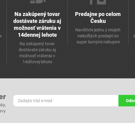
Na zakúpený tovar
Predajne po celom
dostávate záruku aj
Česku
možnosť vrátenia v
Navštívte jednu z mojich
14dennej lehote
v
niekoľkých predajní so
super lacnými nákupmi
Na zakúpený tovar
dostávate záruku aj
možnosť vrátenia v
14dňovej lehote
er
Odos
ky,
ľavy