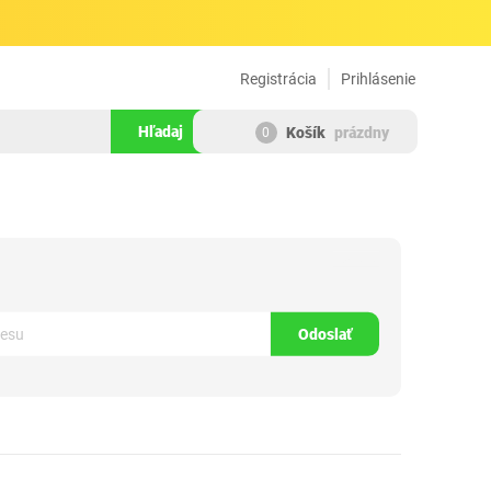
Registrácia
Prihlásenie
Hľadaj
Košík
prázdny
0
1541060
Odoslať