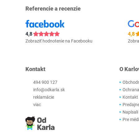
Referencie a recenzie
4,8
4,8
Zobraziť hodnotenie na Facebooku
Zobra
Kontakt
O Karlo
494 900 127
Obchodn
info@odkarla.sk
Ochrana
reklamácie
Kontakt
viac
Predajn
Napísali
Pre méd