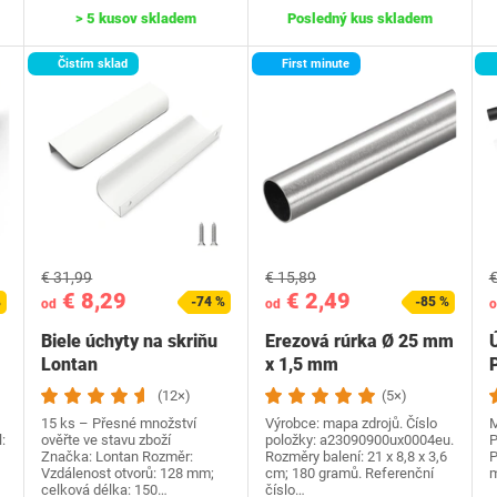
> 5 kusov skladem
Posledný kus skladem
Čistím sklad
First minute
€ 31,99
€ 15,89
€
€ 8,29
€ 2,49
%
-74 %
-85 %
od
od
o
Biele úchyty na skriňu
Erezová rúrka Ø 25 mm
Lontan
x 1,5 mm
(12×)
(5×)
15 ks – Přesné množství
Výrobce: mapa zdrojů. Číslo
M
:
ověřte ve stavu zboží
položky: a23090900ux0004eu.
P
Značka: Lontan Rozměr:
Rozměry balení: 21 x 8,8 x 3,6
P
Vzdálenost otvorů: 128 mm;
cm; 180 gramů. Referenční
m
celková délka: 150…
číslo…