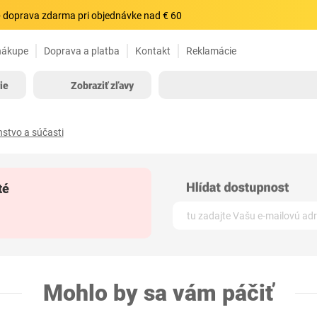
 doprava zdarma pri objednávke nad € 60
nákupe
Doprava a platba
Kontakt
Reklamácie
ie
Zobraziť zľavy
stvo a súčasti
té
Mohlo by sa vám páčiť