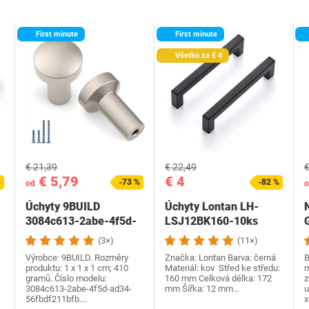
First minute
First minute
Všetko za € 4
€ 21,39
€ 22,49
€
€ 5,79
€ 4
%
-73 %
-82 %
od
o
Úchyty 9BUILD
Úchyty Lontan ‎LH-
3084c613-2abe-4f5d-
LSJ12BK160-10ks
ad34
(3×)
(11×)
Výrobce: 9BUILD. Rozměry
Značka: Lontan Barva: černá
B
produktu: 1 x 1 x 1 cm; 410
Materiál: kov Střed ke středu:
m
gramů. Číslo modelu:
160 mm Celková délka: 172
z
3084c613-2abe-4f5d-ad34-
mm Šířka: 12 mm…
u
56fbdf211bfb.…