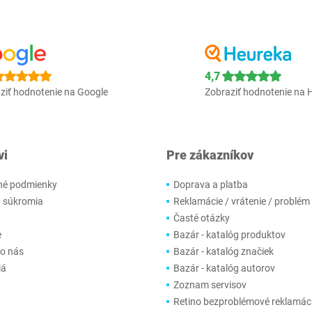
4,7
ziť hodnotenie na Google
Zobraziť hodnotenie na 
vi
Pre zákazníkov
é podmienky
Doprava a platba
 súkromia
Reklamácie / vrátenie / problém
Časté otázky
e
Bazár - katalóg produktov
 o nás
Bazár - katalóg značiek
iá
Bazár - katalóg autorov
Zoznam servisov
Retino bezproblémové reklamác