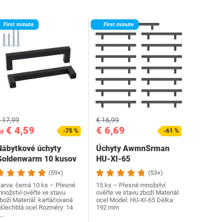
First minute
First minute
 17,99
€ 16,99
€ 4,59
€ 6,69
-75 %
-61 %
d
Nábytkové úchyty
Úchyty AwmnSrman
‎Goldenwarm 10 kusov
‎HU-XI-65
čierne
(59×)
(53×)
arva: černá 10 ks – Přesné
15 ks – Přesné množství
nožství ověřte ve stavu
ověřte ve stavu zboží Materiál:
boží Materiál: kartáčovaná
ocel Model: ‎HU-XI-65 Délka:
šlechtilá ocel Rozměry: 14
192 mm
x…