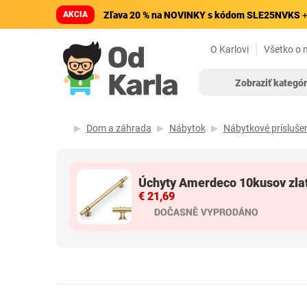
AKCIA
Zľava 20 % na NOVINKY s kódom SLE25NVKS
+
O Karlovi
Všetko o 
Zobraziť kategór
Dom a záhrada
Nábytok
Nábytkové príslušen
Úchyty Amerdeco 10kusov zla
€ 21,69