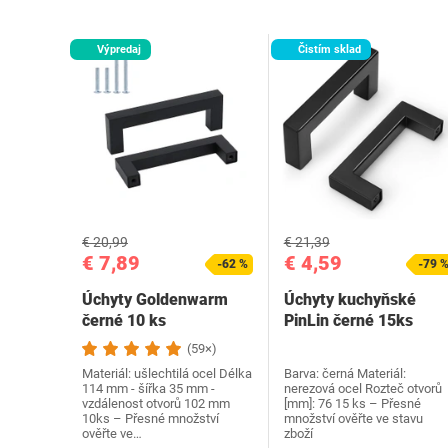
Výpredaj
Čistím sklad
€ 20,99
€ 21,39
€ 7,89
€ 4,59
-62 %
-79 
Úchyty ‎Goldenwarm
Úchyty kuchyňské
černé 10 ks
PinLin černé 15ks
(59×)
Materiál: ušlechtilá ocel Délka
Barva: černá Materiál:
114 mm - šířka 35 mm -
nerezová ocel Rozteč otvorů
vzdálenost otvorů 102 mm
[mm]: 76 15 ks – Přesné
10ks – Přesné množství
množství ověřte ve stavu
ověřte ve…
zboží