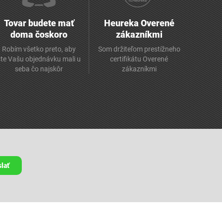
Tovar budete mať
Heureka Overené
doma čoskoro
zákazníkmi
Robím všetko preto, aby
Som držiteľom prestížneho
ste Vašu objednávku mali u
certifikátu Overené
seba čo najskôr
zákazníkmi
lať