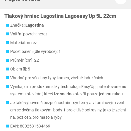
Tlakový hrniec Lagostina Lagoeasy'Up 5L 22cm
Značka:
Lagostina
Vnitřní povrch: nerez
Materiál: nerez
Počet balení (dle výrobce): 1
Průměr [cm]: 22
Objem [l]: 5
Vhodné pro všechny typy kamen, včetně indukčních
Vynikajícím produktem díky technologii Easy'Up, patentovanému
systému otevírání, který lze snadno otevřít pouze jednou rukou
Je také vybaven 6 bezpečnostními systémy a vitamínovým ventil
em se dvěma tlakovými body 1 pro citlivé potraviny, jako je zeleni
na, pozice 2 pro maso a ryby
EAN: 8002531534469