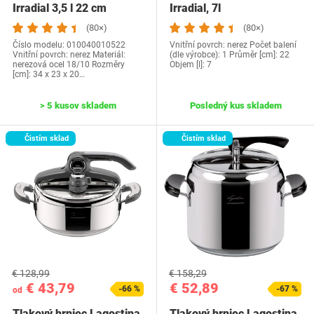
Irradial 3,5 l 22 cm
Irradial, 7l
(80×)
(80×)
Číslo modelu: 010040010522
Vnitřní povrch: nerez Počet balení
Vnitřní povrch: nerez Materiál:
(dle výrobce): 1 Průměr [cm]: 22
nerezová ocel 18/10 Rozměry
Objem [l]: 7
[cm]: 34 x 23 x 20…
> 5 kusov skladem
Posledný kus skladem
Čistím sklad
Čistím sklad
€ 128,99
€ 158,29
€ 43,79
€ 52,89
-66 %
-67 %
od
Tlakový hrniec Lagostina,
Tlakový hrniec Lagostina