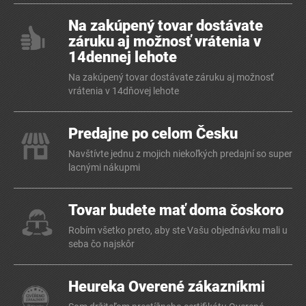
Na zakúpený tovar dostávate
záruku aj možnosť vrátenia v
14dennej lehote
Na zakúpený tovar dostávate záruku aj možnosť
vrátenia v 14dňovej lehote
Predajne po celom Česku
Navštívte jednu z mojich niekoľkých predajní so super
lacnými nákupmi
Tovar budete mať doma čoskoro
Robím všetko preto, aby ste Vašu objednávku mali u
seba čo najskôr
Heureka Overené zákazníkmi