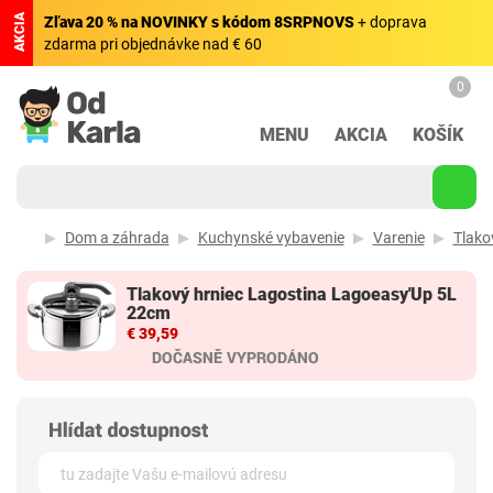
AKCIA
Zľava 20 % na NOVINKY s kódom 8SRPNOVS
+ doprava
zdarma pri objednávke nad € 60
0
MENU
AKCIA
KOŠÍK
Dom a záhrada
Kuchynské vybavenie
Varenie
Tlako
Tlakový hrniec Lagostina Lagoeasy'Up 5L
22cm
€ 39,59