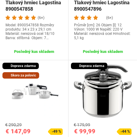
Tlakový hrniec Lagostina
Tlakový hrniec Lagostina
8900547858
8900547896
(6×)
(6×)
Model: 8900547858 Rozměry
Průměr [cm]: 26 Objem [l]: 12
produktu: 34 x 23 x 29,1 cm
Výkon: 1000 W Napětí: 220 V
Materiál: nerezová ocel 18/10
Materiál: nerezová ocel Hmotnost:
Barva: stříbrná Objem: 7…
5,1 kg
Posledný kus skladem
Posledný kus skladem
Doprava zdarma
Doprava zdarma
Skoro za polovic
€ 290,29
€ 179,99
€ 147,09
€ 99,99
-49 %
-44 %