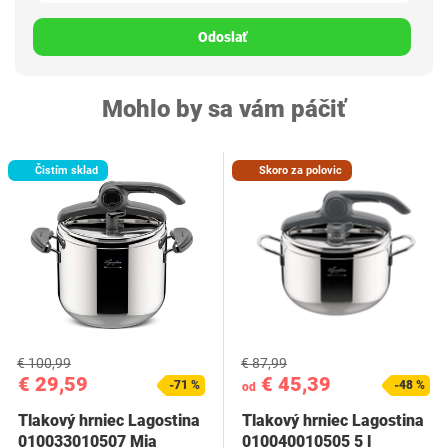
Odoslať
Mohlo by sa vám páčiť
Čistím sklad
Skoro za polovic
€ 100,99
€ 87,99
€ 29,59
€ 45,39
-71 %
-48 %
od
Tlakový hrniec Lagostina
Tlakový hrniec Lagostina
010033010507 Mia
010040010505 5 l