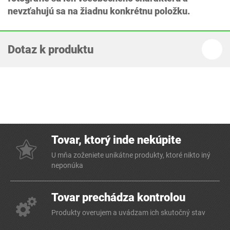
nevzťahujú sa na žiadnu konkrétnu položku.
Dotaz k produktu
Tovar, ktorý inde nekúpite
U mňa zoženiete unikátne produkty, ktoré nikto iný
neponúka
Tovar prechádza kontrolou
Produkty overujem a uvádzam ich skutočný stav