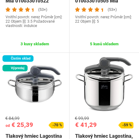
Mia 010033010522
010033010505 Mia
(53×)
(53×)
Vnitřní povrch: nerez Průměr [cm]:
Vnitřní povrch: nerez Průměr [cm]:
22 Objem [l]: 3.5 Požadované
22 Objem [l]: 5
vlastnosti: indukce
3 kusy skladem
5 kusů skladem
Čistím sklad
Výpredaj
€ 84,99
€ 99,99
€ 25,39
€ 41,29
-70 %
-59 %
od
Tlakový hrniec Lagostina
Tlakový hrniec Lagostina,