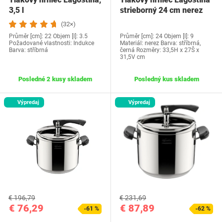
3,5 l
strieborný 24 cm nerez
(32×)
Průměr [cm]: 22 Objem [l]: 3.5
Průměr [cm]: 24 Objem [l]: 9
Požadované vlastnosti: Indukce
Materiál: nerez Barva: stříbrná,
Barva: stříbrná
černá Rozměry: 33,5H x 27Š x
31,5V cm
Posledné 2 kusy skladem
Posledný kus skladem
Výpredaj
Výpredaj
€ 196,79
€ 231,69
€ 76,29
€ 87,89
-61 %
-62 %