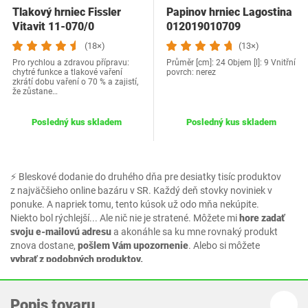
Tlakový hrniec Fissler
Papinov hrniec Lagostina
Vitavit 11-070/0
012019010709
(18×)
(13×)
Pro rychlou a zdravou přípravu:
Průměr [cm]: 24 Objem [l]: 9 Vnitřní
chytré funkce a tlakové vaření
povrch: nerez
zkrátí dobu vaření o 70 % a zajistí,
že zůstane…
Posledný kus skladem
Posledný kus skladem
⚡ Bleskové dodanie do druhého dňa pre desiatky tisíc produktov
z najväčšieho online bazáru v SR. Každý deň stovky noviniek v
ponuke. A napriek tomu, tento kúsok už odo mňa nekúpite.
Niekto bol rýchlejší... Ale nič nie je stratené. Môžete mi
hore zadať
svoju e-mailovú adresu
a akonáhle sa ku mne rovnaký produkt
znova dostane,
pošlem Vám upozornenie
. Alebo si môžete
vybrať z podobných produktov.
Popis tovaru