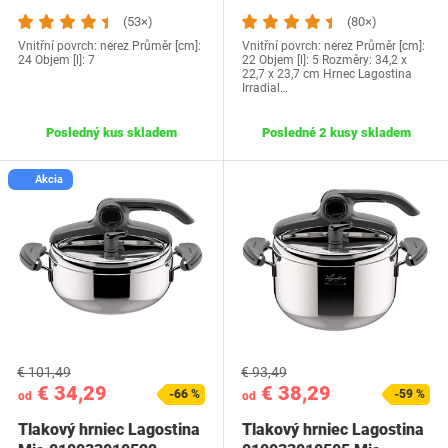
(53×)
(80×)
Vnitřní povrch: nerez Průměr [cm]:
Vnitřní povrch: nerez Průměr [cm]:
24 Objem [l]: 7
22 Objem [l]: 5 Rozměry: 34,2 x
22,7 x 23,7 cm Hrnec Lagostina
Irradial…
Posledný kus skladem
Posledné 2 kusy skladem
Akcia
€ 101,49
€ 93,49
€ 34,29
€ 38,29
-66 %
-59 %
od
od
Tlakový hrniec Lagostina
Tlakový hrniec Lagostina