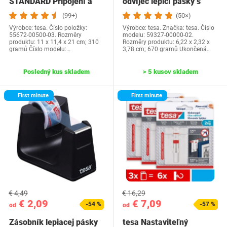
STANDARD Připojení a
odvíječ lepicí pásky s
odpojení moskytiéry…
ecoLogem na…
(99+)
(50×)
Výrobce: tesa. Číslo položky:
Výrobce: tesa. Značka: tesa. Číslo
55672-00500-03. Rozměry
modelu: 59327-00000-02.
produktu: 11 x 11,4 x 21 cm; 310
Rozměry produktu: 6,22 x 2,32 x
gramů Číslo modelu:…
3,78 cm; 670 gramů Ukončená…
Posledný kus skladem
> 5 kusov skladem
First minute
First minute
€ 4,49
€ 16,29
€ 2,09
€ 7,09
-54 %
-57 %
od
od
Zásobník lepiacej pásky
tesa Nastaviteľný