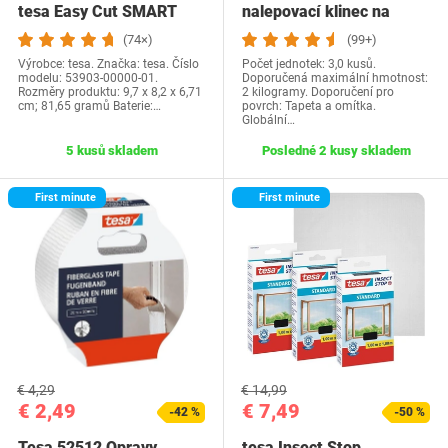
tesa Easy Cut SMART
nalepovací klinec na
na…
tapety a omietku 2…
(74×)
(99+)
Výrobce: tesa. Značka: tesa. Číslo
Počet jednotek: 3,0 kusů.
modelu: 53903-00000-01.
Doporučená maximální hmotnost:
Rozměry produktu: 9,7 x 8,2 x 6,71
2 kilogramy. Doporučení pro
cm; 81,65 gramů Baterie:…
povrch: Tapeta a omítka.
Globální…
5 kusů skladem
Posledné 2 kusy skladem
First minute
First minute
€ 4,29
€ 14,99
€ 2,49
€ 7,49
-42 %
-50 %
Tesa 52512 Opravy
tesa Insect Stop