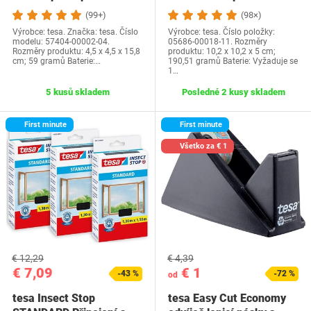
odolná času a…
obojstranná…
(99+)
(98×)
Výrobce: tesa. Značka: tesa. Číslo
Výrobce: tesa. Číslo položky:
modelu: 57404-00002-04.
05686-00018-11. Rozměry
Rozměry produktu: 4,5 x 4,5 x 15,8
produktu: 10,2 x 10,2 x 5 cm;
cm; 59 gramů Baterie:…
190,51 gramů Baterie: Vyžaduje se
1…
5 kusů skladem
Posledné 2 kusy skladem
First minute
First minute
Všetko za € 1
€ 12,29
€ 4,39
€ 7,09
€ 1
-43 %
-72 %
od
tesa Insect Stop
tesa Easy Cut Economy