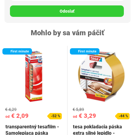
Odoslať
Mohlo by sa vám páčiť
First minute
First minute
€ 4,29
€ 5,89
€ 2,09
€ 3,29
-52 %
-44 %
od
od
transparentný tesafilm -
tesa pokladacia páska
Samolepiaca páska
extra silné lepidlo -