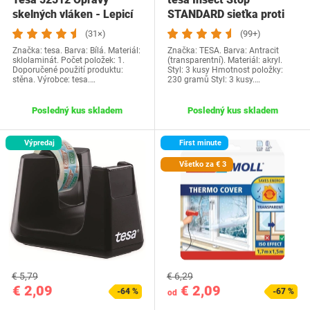
skelných vláken - Lepicí
STANDARD sieťka proti
páska pro…
hmyzu na okná v…
(31×)
(99+)
Značka: tesa. Barva: Bílá. Materiál:
Značka: TESA. Barva: Antracit
sklolaminát. Počet položek: 1.
(transparentní). Materiál: akryl.
Doporučené použití produktu:
Styl: 3 kusy Hmotnost položky:
stěna. Výrobce: tesa.…
230 gramů Styl: 3 kusy.…
Posledný kus skladem
Posledný kus skladem
Výpredaj
First minute
Všetko za € 3
€ 5,79
€ 6,29
€ 2,09
€ 2,09
-64 %
-67 %
od