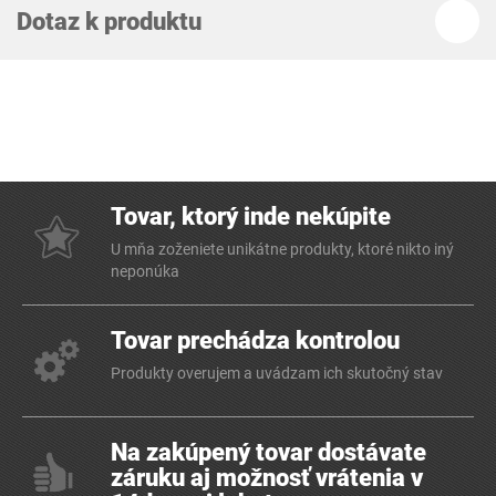
Dotaz k produktu
Tovar, ktorý inde nekúpite
U mňa zoženiete unikátne produkty, ktoré nikto iný
neponúka
Tovar prechádza kontrolou
Produkty overujem a uvádzam ich skutočný stav
Na zakúpený tovar dostávate
záruku aj možnosť vrátenia v