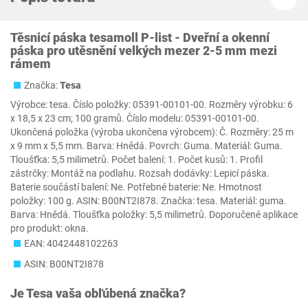
Těsnicí páska tesamoll P-list - Dveřní a okenní
páska pro utěsnění velkých mezer 2-5 mm mezi
rámem
Značka:
Tesa
Výrobce: tesa. Číslo položky: 05391-00101-00. Rozměry výrobku: 6
x 18,5 x 23 cm; 100 gramů. Číslo modelu: 05391-00101-00.
Ukončená položka (výroba ukončena výrobcem): Č. Rozměry: 25 m
x 9 mm x 5,5 mm. Barva: Hnědá. Povrch: Guma. Materiál: Guma.
Tloušťka: 5,5 milimetrů. Počet balení: 1. Počet kusů: 1. Profil
zástrčky: Montáž na podlahu. Rozsah dodávky: Lepicí páska.
Baterie součástí balení: Ne. Potřebné baterie: Ne. Hmotnost
položky: 100 g. ASIN: B00NT2I878. Značka: tesa. Materiál: guma.
Barva: Hnědá. Tloušťka položky: 5,5 milimetrů. Doporučené aplikace
pro produkt: okna.
EAN: 4042448102263
ASIN: B00NT2I878
Je
Tesa
vaša obľúbená značka?