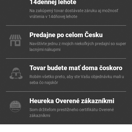
14dennej lehote
Na zakúpený tovar dostávate záruku aj možnosť
vrátenia v 14dňovej lehote
Predajne po celom Česku
Navštívte jednu z mojich niekoľkých predajní so super
lacnými nákupmi
Tovar budete mať doma čoskoro
Robím všetko preto, aby ste Vašu objednávku mali u
seba čo najskôr
Heureka Overené zákazníkmi
Som držiteľom prestížneho certifikátu Overené
zákazníkmi