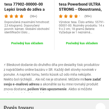
tesa 77902-00000-00
tesa Powerbond ULTRA
Lepicí šroub do zdiva a
STRONG - Oboustranná,
kamene,…
extra silná…
(36×)
(99+)
Doporučená maximální hmotnost:
Výrobce: tesa. Číslo artiklu: 55791-
2,5 kilogramů. Doporučený
00001-00. Rozměry produktu: 14 x
povrch: kámen. Globální obchodní
9 x 2 cm; 18 gramů Baterie:
identifikační číslo:…
Vyžaduje se 1 neznámá…
Posledný kus skladem
Posledný kus skladem
⚡ Bleskové dodanie do druhého dňa pre desiatky tisíc produktov
z najväčšieho online bazáru v SR. Každý deň stovky noviniek v
ponuke. A napriek tomu, tento kúsok už odo mňa nekúpite.
Niekto bol rýchlejší... Ale nič nie je stratené. Môžete mi
hore zadať
svoju e-mailovú adresu
a akonáhle sa ku mne rovnaký produkt
znova dostane,
pošlem Vám upozornenie
. Alebo si môžete
vybrať z podobných produktov.
Popis tovaru