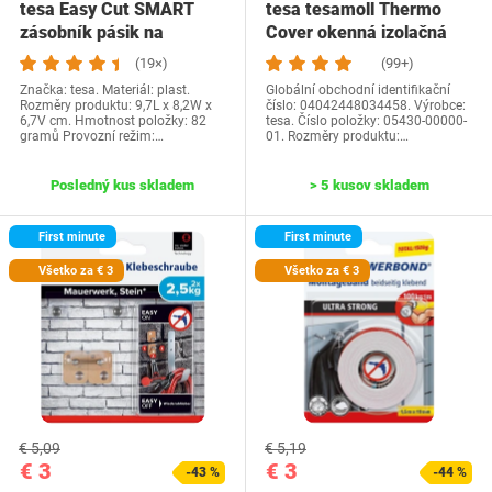
tesa Easy Cut SMART
tesa tesamoll Thermo
zásobník pásik na
Cover okenná izolačná
stoly/kompaktný…
fólia -…
(19×)
(99+)
Značka: tesa. Materiál: plast.
Globální obchodní identifikační
Rozměry produktu: 9,7L x 8,2W x
číslo: 04042448034458. Výrobce:
6,7V cm. Hmotnost položky: 82
tesa. Číslo položky: 05430-00000-
gramů Provozní režim:…
01. Rozměry produktu:…
Posledný kus skladem
> 5 kusov skladem
First minute
First minute
Všetko za € 3
Všetko za € 3
€ 5,09
€ 5,19
€ 3
€ 3
-43 %
-44 %