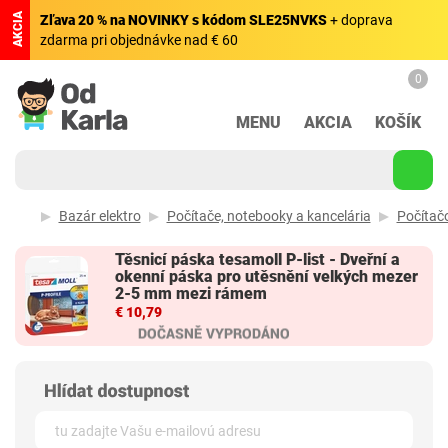
AKCIA
Zľava 20 % na NOVINKY s kódom SLE25NVKS
+ doprava
zdarma pri objednávke nad € 60
0
MENU
AKCIA
KOŠÍK
Bazár elektro
Počítače, notebooky a kancelária
Počítač
Těsnicí páska tesamoll P-list - Dveřní a
okenní páska pro utěsnění velkých mezer
2-5 mm mezi rámem
€ 10,79