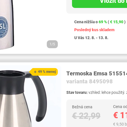
Vložiť do
Cena nižšia o
69 %
(
€ 15,90
)
Posledný kus skladem
U Vás 12. 8. - 13. 8.
1/5
o 49 % menej
Termoska Emsa 515514
varianta 8495098
Stav tovaru:
vzhled: lehce použitý
Cena od
Bežná cena
€ 1
€ 22,99
€ 9,50 