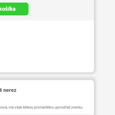
 košíka
RID000006306359
 nerez
. nová, má však lehkou promáčklinu uprostřed zvenku.