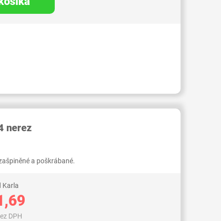
 košíka
RID000007429840
 nerez
. zašpiněné a poškrábané.
 Karla
1,69
bez DPH