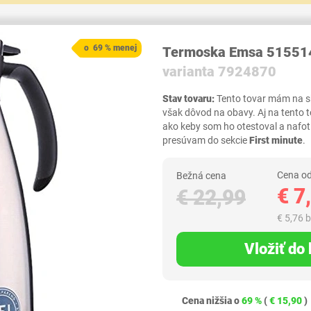
o 69 % menej
Termoska Emsa 515514
varianta 7924870
Stav tovaru:
Tento tovar mám na skl
však dôvod na obavy. Aj na tento 
ako keby som ho otestoval a nafot
presúvam do sekcie
First minute
.
Cena od
Bežná cena
€ 7
€ 22,99
€ 5,76 
Vložiť do
Cena nižšia o
69 %
(
€ 15,90
)