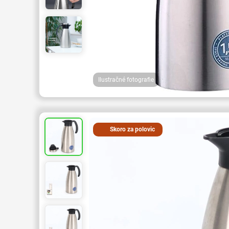
Ilustračné fotografie
Skoro za polovic