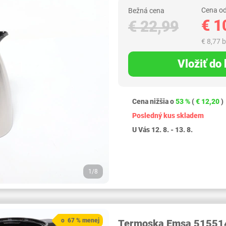
Cena od
Bežná cena
€ 1
€ 22,99
€ 8,77 
Vložiť do
Cena nižšia o
53 %
(
€ 12,20
)
Posledný kus skladem
U Vás 12. 8. - 13. 8.
1/8
o 67 % menej
Termoska Emsa 515514