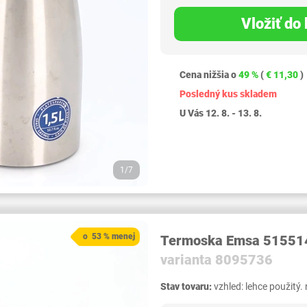
Vložiť do
Cena nižšia o
49 %
(
€ 11,30
)
Posledný kus skladem
U Vás 12. 8. - 13. 8.
1/7
o 53 % menej
Termoska Emsa 515514
varianta 8095736
Stav tovaru:
vzhled: lehce použitý