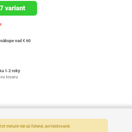
7 variant
e
 nákupe nad € 60
ka 1‐2 roky
avu tovaru
irst minute
nie sú fotené, ani testované.