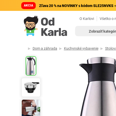
AKCIA
Zľava 20 % na NOVINKY s kódom SLE25NVKS
+
O Karlovi
Všetko o 
Zobraziť kategór
Dom a záhrada
Kuchynské vybavenie
Stolov