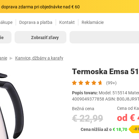
 doprava zdarma pri objednávke nad € 60
nákupe
Doprava a platba
Kontakt
Reklamácie
ie
Zobraziť zľavy
anie
Kanvice, džbány a karafy
Termoska Emsa 51
(99+)
Popis tovaru:
Model: 515514 Materiá
4009049377858 ASIN: B00J8JR9
Cena od Ka
Bežná cena
od € 
€ 22,99
Cena nižšia až o
€ 18,70
-8