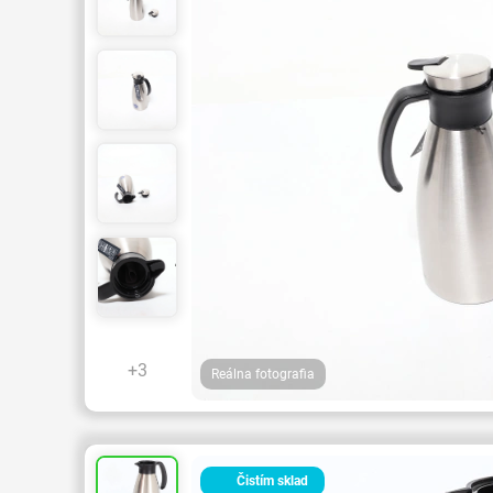
+3
Reálna fotografia
Čistím sklad