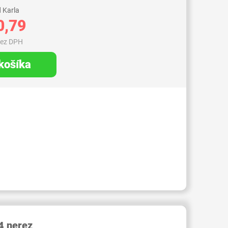
 Karla
0,79
bez DPH
 košíka
RID000006219598
 nerez