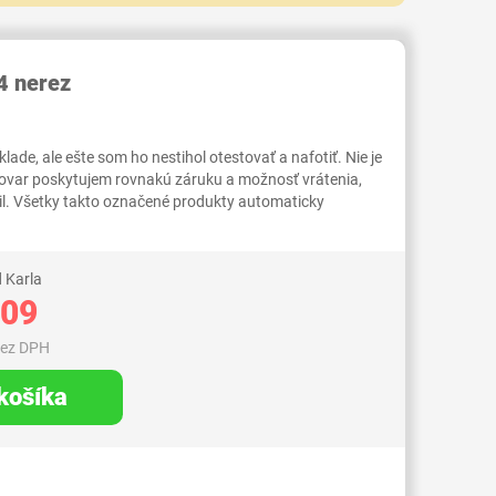
RID000006936747
 nerez
ade, ale ešte som ho nestihol otestovať a nafotiť. Nie je
tovar poskytujem rovnakú záruku a možnosť vrátenia,
il. Všetky takto označené produkty automaticky
 Karla
,09
bez DPH
 košíka