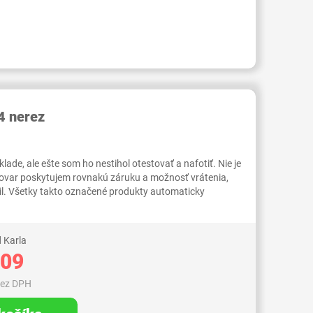
RID000006947871
 nerez
ade, ale ešte som ho nestihol otestovať a nafotiť. Nie je
tovar poskytujem rovnakú záruku a možnosť vrátenia,
il. Všetky takto označené produkty automaticky
 Karla
,09
bez DPH