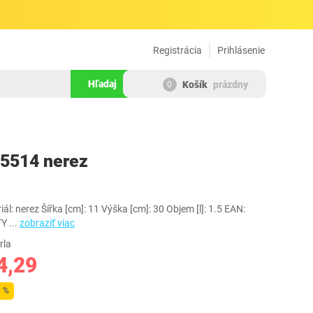
Registrácia
Prihlásenie
Hľadaj
Košík
prázdny
0
189803
5514 nerez
l: nerez Šířka [cm]: 11 Výška [cm]: 30 Objem [l]: 1.5 EAN:
TY
...
zobraziť viac
rla
4,29
1 %