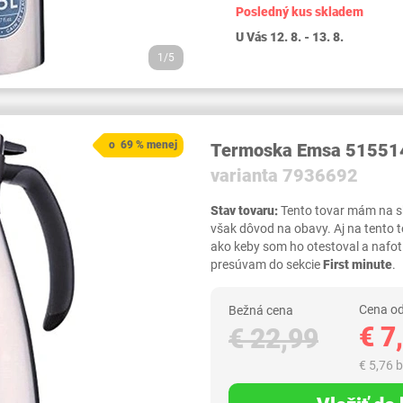
Posledný kus skladem
U Vás 12. 8. - 13. 8.
1/5
o 69 % menej
Termoska Emsa 515514
varianta 7936692
Stav tovaru:
Tento tovar mám na skl
však dôvod na obavy. Aj na tento 
ako keby som ho otestoval a nafot
presúvam do sekcie
First minute
.
Cena od
Bežná cena
€ 7
€ 22,99
€ 5,76 