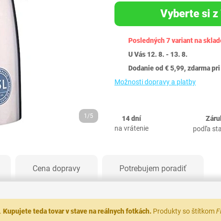
Vyberte si z 
Posledných 7 variant na sklad
U Vás 12. 8. - 13. 8.
Dodanie od € 5,99, zdarma pri
Možnosti dopravy a platby
1/5
14 dní
Záru
na vrátenie
podľa st
Cena dopravy
Potrebujem poradiť
.
Kupujete teda tovar v stave na reálnych fotkách.
Produkty so štítkom
F