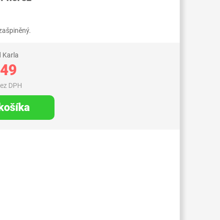
 zašpiněný.
 Karla
,49
bez DPH
 košíka