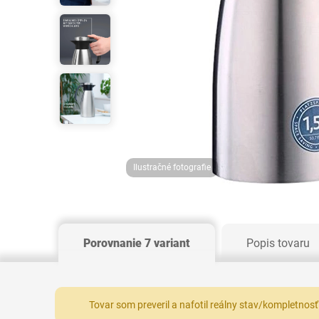
Ilustračné fotografie
Porovnanie 7 variant
Popis tovaru
Tovar som preveril a nafotil reálny stav/kompletnosť