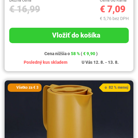
Bežná cena
Cena od Karla
€ 16,99
€ 7,09
€ 5,76 bez DPH
Vložiť do košíka
Cena nižšia o
58 %
(
€ 9,90
)
Posledný kus skladem
U Vás 12. 8. - 13. 8.
Všetko za € 3
o 82 % menej