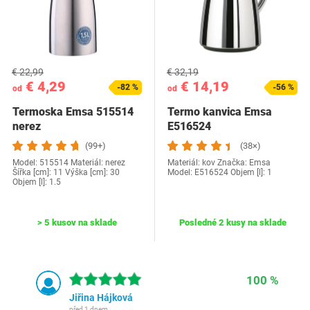
€ 22,99
€ 32,19
€ 4,29
€ 14,19
-82 %
-56 %
od
od
Termoska Emsa 515514
Termo kanvica Emsa
nerez
E516524
(99+)
(38×)
Model: 515514 Materiál: nerez
Materiál: kov Značka: Emsa
Šířka [cm]: 11 Výška [cm]: 30
Model: E516524 Objem [l]: 1
Objem [l]: 1.5
> 5 kusov na sklade
Posledné 2 kusy na sklade
100 %
Jiřina Hájková
před 1 dnem