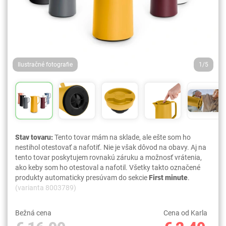
Ilustračné fotografie
1/5
Stav tovaru:
Tento tovar mám na sklade, ale ešte som ho
nestihol otestovať a nafotiť. Nie je však dôvod na obavy. Aj na
tento tovar poskytujem rovnakú záruku a možnosť vrátenia,
ako keby som ho otestoval a nafotil. Všetky takto označené
produkty automaticky presúvam do sekcie
First minute
.
(varianta 8003789)
Bežná cena
Cena od Karla