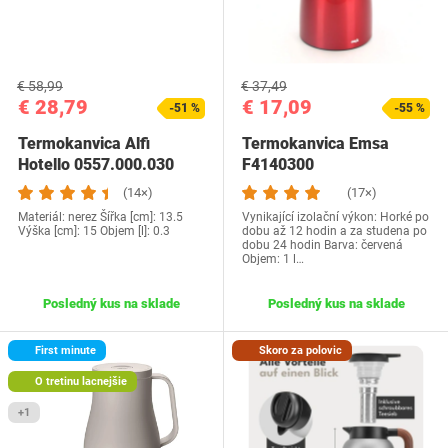
€ 58,99
€ 37,49
€ 28,79
€ 17,09
-51 %
-55 %
Termokanvica Alfi
Termokanvica Emsa
Hotello 0557.000.030
F4140300
(14×)
(17×)
Materiál: nerez Šířka [cm]: 13.5
Vynikající izolační výkon: Horké po
Výška [cm]: 15 Objem [l]: 0.3
dobu až 12 hodin a za studena po
dobu 24 hodin Barva: červená
Objem: 1 l…
Posledný kus na sklade
Posledný kus na sklade
First minute
Skoro za polovic
O tretinu lacnejšie
+1