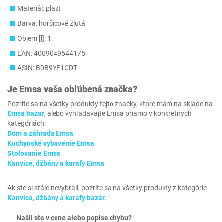
Materiál: plast
Barva: horčicově žlutá
Objem [l]: 1
EAN: 4009049544175
ASIN: B0B9YF1CDT
Je
Emsa
vaša obľúbená značka?
Pozrite sa na všetky produkty tejto značky, ktoré mám na sklade na
Emsa bazar
, alebo vyhľadávajte Emsa priamo v konkrétnych
kategóriách:
Dom a záhrada Emsa
Kuchynské vybavenie Emsa
Stolovanie Emsa
Kanvice, džbány a karafy Emsa
Ak ste si stále nevybrali, pozrite sa na všetky produkty z kategórie
Kanvica, džbány a karafy bazár
.
Našli ste v cene alebo popise chybu?