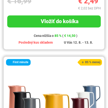
€ 16,99
€ 2,49
€ 2,02 bez DPH
Vložiť do košíka
Cena nižšia o
85 %
(
€ 14,50
)
Posledný kus skladem
U Vás 12. 8. - 13. 8.
First minute
o 85 % menej