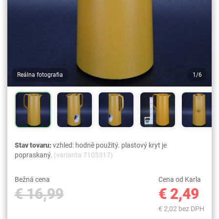
Reálna fotografia
1/6
Stav tovaru:
vzhled: hodně použitý. plastový kryt je
popraskaný.
(varianta 7105317)
Bežná cena
Cena od Karla
€ 16,99
€ 2,49
€ 2,02 bez DPH