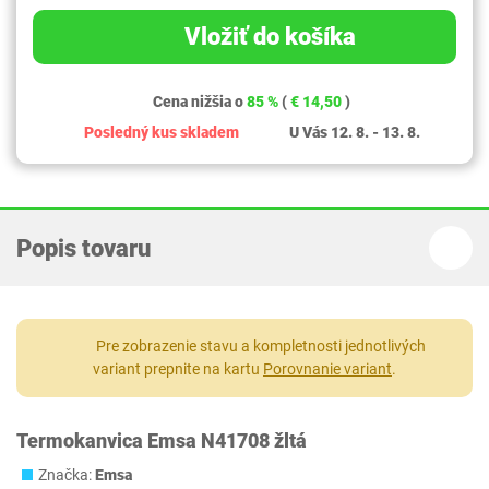
Vložiť do košíka
Cena nižšia o
85 %
(
€ 14,50
)
Posledný kus skladem
U Vás 12. 8. - 13. 8.
Popis tovaru
Pre zobrazenie stavu a kompletnosti jednotlivých
variant prepnite na kartu
Porovnanie variant
.
Termokanvica Emsa N41708 žltá
Značka:
Emsa