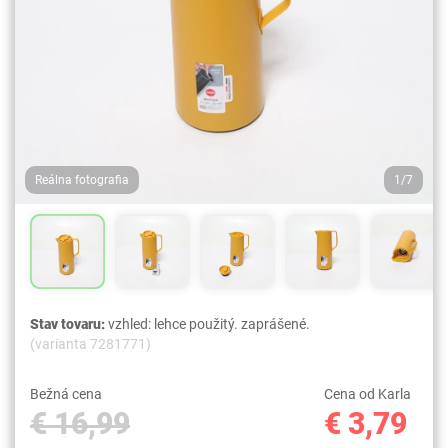
Reálna fotografia
1/7
Stav tovaru:
vzhled: lehce použitý. zaprášené.
(varianta 7281771)
Bežná cena
Cena od Karla
€ 16,99
€ 3,79