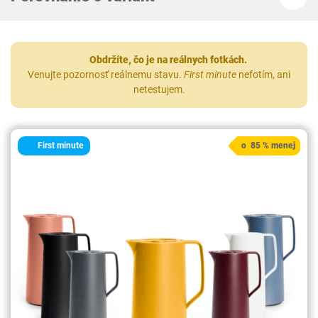
Obdržíte, čo je na reálnych fotkách.
Venujte pozornosť reálnemu stavu.
First minute
nefotím, ani
netestujem.
First minute
o 85 % menej