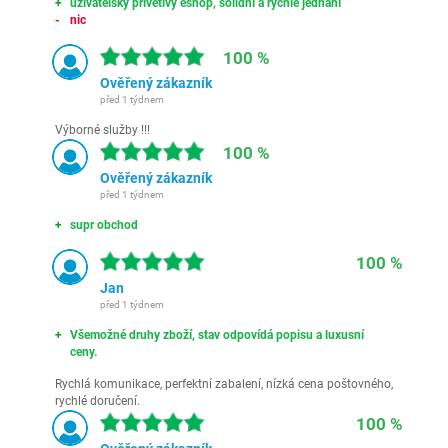
uživatelsky přívětivý eshop, solidní a rychlé jednání
nic
100 %
Ověřený zákazník
před 1 týdnem
Výborné služby !!!
100 %
Ověřený zákazník
před 1 týdnem
supr obchod
100 %
Jan
před 1 týdnem
Všemožné druhy zboží, stav odpovídá popisu a luxusní
ceny.
Rychlá komunikace, perfektní zabalení, nízká cena poštovného,
rychlé doručení.
100 %