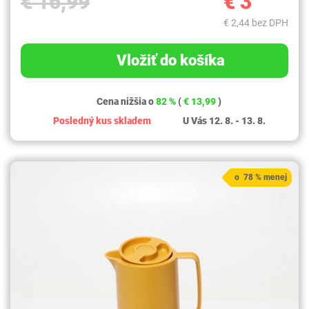
€ 16,99
€ 3
€ 2,44 bez DPH
Vložiť do košíka
Cena nižšia o
82 %
(
€ 13,99
)
Posledný kus skladem
U Vás 12. 8. - 13. 8.
o 78 % menej