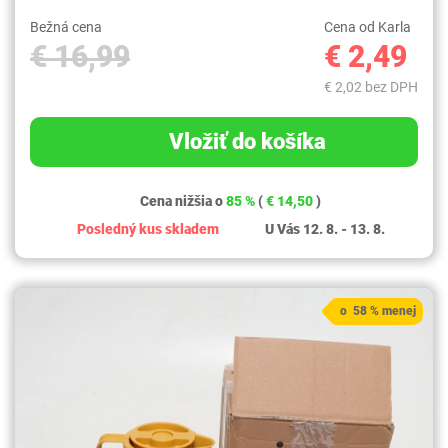
Bežná cena
Cena od Karla
€ 16,99
€ 2,49
€ 2,02 bez DPH
Vložiť do košíka
Cena nižšia o
85 %
(
€ 14,50
)
Posledný kus skladem
U Vás 12. 8. - 13. 8.
o 58 % menej