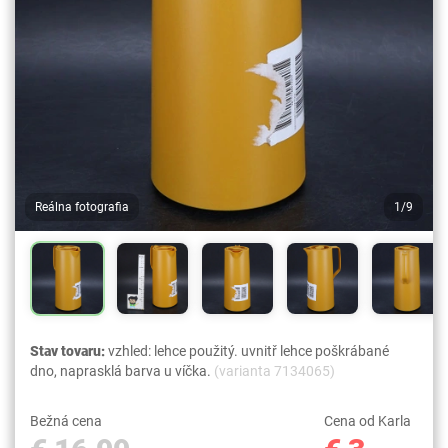
Reálna fotografia
1/9
Stav tovaru:
vzhled: lehce použitý. uvnitř lehce poškrábané
dno, naprasklá barva u víčka.
(varianta 7134065)
Bežná cena
Cena od Karla