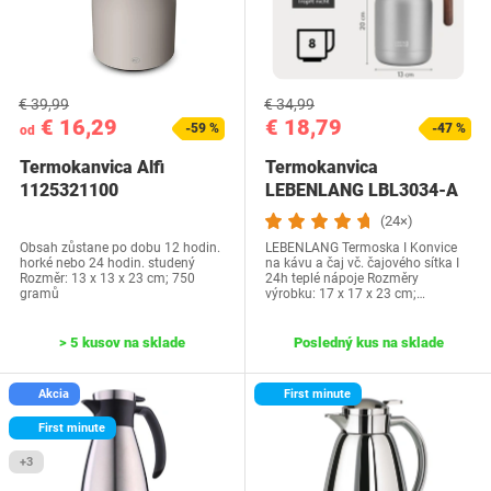
€ 39,99
€ 34,99
€ 16,29
€ 18,79
-59 %
-47 %
od
Termokanvica Alfi
Termokanvica
1125321100
LEBENLANG LBL3034-A
(24×)
Obsah zůstane po dobu 12 hodin.
LEBENLANG Termoska I Konvice
horké nebo 24 hodin. studený
na kávu a čaj vč. čajového sítka I
Rozměr: 13 x 13 x 23 cm; 750
24h teplé nápoje Rozměry
gramů
výrobku: 17 x 17 x 23 cm;…
> 5 kusov na sklade
Posledný kus na sklade
Akcia
First minute
First minute
+3