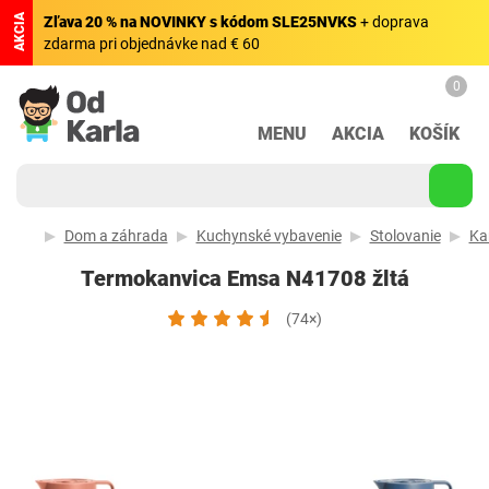
AKCIA
Zľava 20 % na NOVINKY s kódom SLE25NVKS
+ doprava
zdarma pri objednávke nad € 60
0
MENU
AKCIA
KOŠÍK
Dom a záhrada
Kuchynské vybavenie
Stolovanie
Ka
Termokanvica Emsa N41708 žltá
(74×)