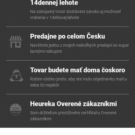
14dennej lehote
Na zakúpený tovar dostávate záruku aj možnosť
vrátenia v 14dňovej lehote
Predajne po celom Česku
Navštívte jednu z mojich niekoľkých predajní so super
lacnými nákupmi
Tovar budete mať doma čoskoro
Robím všetko preto, aby ste Vašu objednávku mali u
seba čo najskôr
Heureka Overené zákazníkmi
Som držiteľom prestížneho certifikátu Overené
zákazníkmi