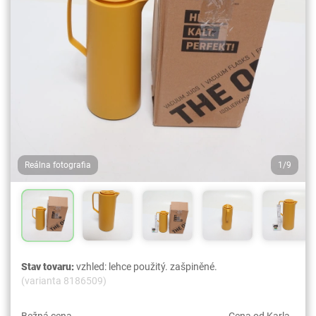
Reálna fotografia
1/9
Stav tovaru:
vzhled: lehce použitý. zašpiněné.
(varianta 8186509)