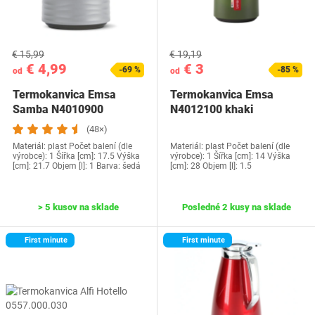
€ 15,99
€ 19,19
€ 4,99
€ 3
-69 %
-85 %
od
od
Termokanvica Emsa
Termokanvica Emsa
Samba N4010900
N4012100 khaki
(48×)
Materiál: plast Počet balení (dle
Materiál: plast Počet balení (dle
výrobce): 1 Šířka [cm]: 17.5 Výška
výrobce): 1 Šířka [cm]: 14 Výška
[cm]: 21.7 Objem [l]: 1 Barva: šedá
[cm]: 28 Objem [l]: 1.5
> 5 kusov na sklade
Posledné 2 kusy na sklade
First minute
First minute