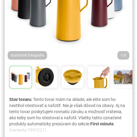
Ilustračné fotografie
1/5
Stav tovaru:
Tento tovar mám na sklade, ale ešte som ho
nestihol otestovať a nafotiť. Nie je však dôvod na obavy. Aj na
tento tovar poskytujem rovnakú záruku a možnosť vrátenia,
ako keby som ho otestoval a nafotil. Všetky takto označené
produkty automaticky presúvam do sekcie
First minute
.
(varianta 7997227)