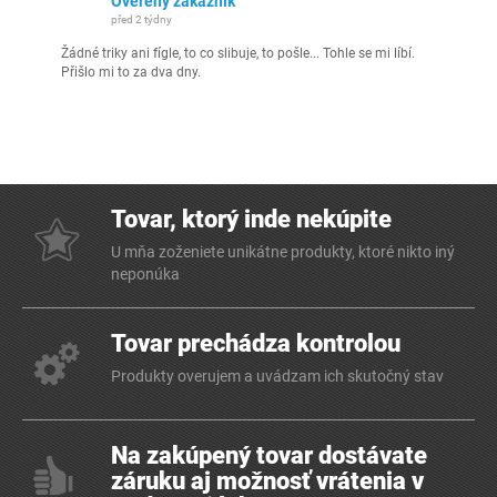
Ověřený zákazník
před 2 týdny
Žádné triky ani fígle, to co slibuje, to pošle... Tohle se mi líbí.
Přišlo mi to za dva dny.
Tovar, ktorý inde nekúpite
U mňa zoženiete unikátne produkty, ktoré nikto iný
neponúka
Tovar prechádza kontrolou
Produkty overujem a uvádzam ich skutočný stav
Na zakúpený tovar dostávate
záruku aj možnosť vrátenia v