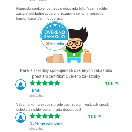
Naprostá spokojenost. Zboží odpovídá foto. Velmi rychlé
zaslání, důkladně zabaleno, rozumné ceny, mimořádná
komunikace. Velmi doporučuji.
Karel získal díky spokojenosti ověřených zákazníků
prestižní certifikát Ověřeno zákazníky
100 %
LK94
před 2 dny
Výborná komunikace s prodejcem, spolehlivost, vstřícnost,
ochota a rychlé jednání, ráda doporučuji!
100 %
Ověřený zákazník
před 2 dny