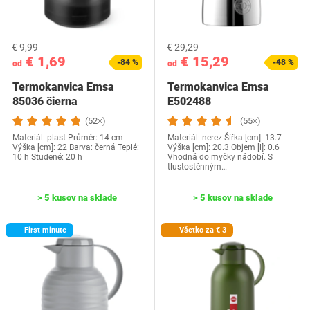
€ 9,99
€ 29,29
€ 1,69
€ 15,29
-84 %
-48 %
od
od
Termokanvica Emsa
Termokanvica Emsa
85036 čierna
E502488
(52×)
(55×)
Materiál: plast Průměr: 14 cm
Materiál: nerez Šířka [cm]: 13.7
Výška [cm]: 22 Barva: černá Teplé:
Výška [cm]: 20.3 Objem [l]: 0.6
10 h Studené: 20 h
Vhodná do myčky nádobí. S
tlustostěnným…
> 5 kusov na sklade
> 5 kusov na sklade
First minute
Všetko za € 3