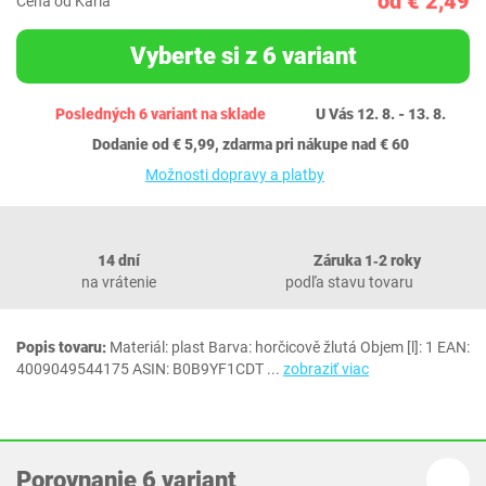
od € 2,49
Cena od Karla
Vyberte si z 6 variant
Posledných 6 variant na sklade
U Vás 12. 8. - 13. 8.
Dodanie od € 5,99, zdarma pri nákupe nad € 60
Možnosti dopravy a platby
14 dní
Záruka 1‐2 roky
na vrátenie
podľa stavu tovaru
Popis tovaru:
Materiál: plast Barva: horčicově žlutá Objem [l]: 1 EAN:
4009049544175 ASIN: B0B9YF1CDT
...
zobraziť viac
Porovnanie 6 variant