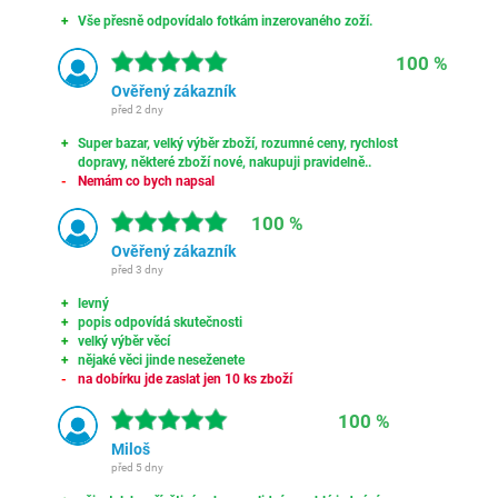
Vše přesně odpovídalo fotkám inzerovaného zoží.
100 %
Ověřený zákazník
před 2 dny
Super bazar, velký výběr zboží, rozumné ceny, rychlost
dopravy, některé zboží nové, nakupuji pravidelně..
Nemám co bych napsal
100 %
Ověřený zákazník
před 3 dny
levný
popis odpovídá skutečnosti
velký výběr věcí
nějaké věci jinde neseženete
na dobírku jde zaslat jen 10 ks zboží
100 %
Miloš
před 5 dny