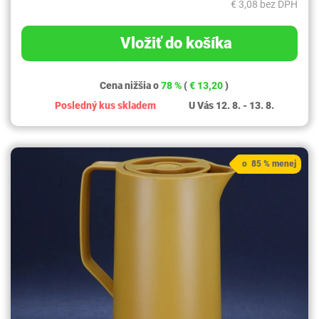
€ 3,08 bez DPH
Vložiť do košíka
Cena nižšia o
78 %
(
€ 13,20
)
Posledný kus skladem
U Vás 12. 8. - 13. 8.
o 85 % menej