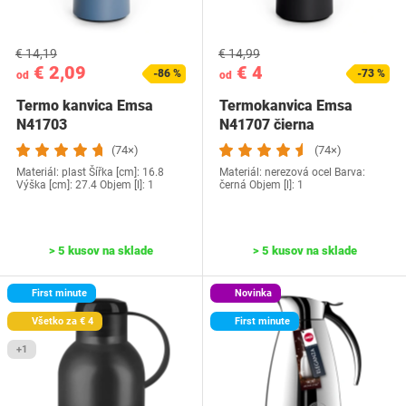
€ 14,19
€ 14,99
€ 2,09
€ 4
-86 %
-73 %
od
od
Termo kanvica Emsa
Termokanvica Emsa
N41703
N41707 čierna
(74×)
(74×)
Materiál: plast Šířka [cm]: 16.8
Materiál: nerezová ocel Barva:
Výška [cm]: 27.4 Objem [l]: 1
černá Objem [l]: 1
> 5 kusov na sklade
> 5 kusov na sklade
First minute
Novinka
Všetko za € 4
First minute
+1