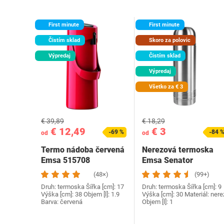
First minute
First minute
Čistím sklad
Skoro za polovic
Výpredaj
Čistím sklad
Výpredaj
Všetko za € 3
€ 39,89
€ 18,29
€ 12,49
€ 3
-69 %
-84 
od
od
Termo nádoba červená
Nerezová termoska
Emsa 515708
Emsa Senator
618101600
(48×)
(99+)
Druh: termoska Šířka [cm]: 17
Druh: termoska Šířka [cm]: 9
Výška [cm]: 38 Objem [l]: 1.9
Výška [cm]: 30 Materiál: nere
Barva: červená
Objem [l]: 1