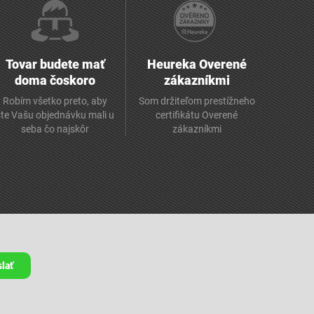
Tovar budete mať
Heureka Overené
doma čoskoro
zákazníkmi
Robím všetko preto, aby
Som držiteľom prestížneho
ste Vašu objednávku mali u
certifikátu Overené
seba čo najskôr
zákazníkmi
lať