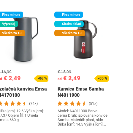
First minute
First minute
Výpredaj
Čistím sklad
Všetko za € 3
Všetko za € 3
 16,99
€ 15,99
€ 2,49
€ 2,49
-86 %
-85 %
d
od
Izolačná kanvica Emsa
Kanvica Emsa Samba
‎N4170100
N4011900
(74×)
(51×)
ířka [cm]: 12.6 Výška [cm]:
Model: N4011900 Barva:
7.37 Objem [l]: 1 ‎Umělá
černá Druh: izolovaná konvice
mota ‎660 g
Samba Materiál: plast, sklo
Šířka [cm]: 14.5 Výška [cm]:…