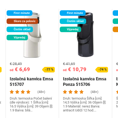
First minute
First minute
Skoro za polovic
Čistím sklad
Čistím sklad
Výpredaj
Výpredaj
€ 28,49
€ 41,69
€
€ 6,69
€ 10,79
%
-77 %
-74 %
od
od
o
Izolačná kanvica Emsa
Izolačná kanvica Emsa
515707
Ponza 515706
(48×)
(48×)
Druh: termoska Počet balení
Druh: termoska Šířka [cm]:
Š
z
(dle výrobce): 1 Šířka [cm]:
14,5 Výška [cm]: 36 Objem [l]:
2
16.5 Výška [cm]: 39 Objem [l]:
1.9 Materiál: nerez Barva:
h
1.9 Barva: bílá…
antracit Udrží 12 hod.…