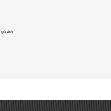
egóriách: