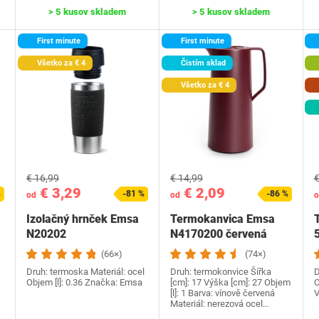
> 5 kusov skladem
> 5 kusov skladem
First minute
First minute
Všetko za € 4
Čistím sklad
Všetko za € 4
€ 16,99
€ 14,99
€
€ 3,29
€ 2,09
%
-81 %
-86 %
od
od
o
Izolačný hrnček Emsa
Termokanvica Emsa
N20202
N4170200 červená
5
(66×)
(74×)
Druh: termoska Materiál: ocel
Druh: termokonvice Šířka
D
Objem [l]: 0.36 Značka: Emsa
[cm]: 17 Výška [cm]: 27 Objem
O
[l]: 1 Barva: vínově červená
V
Materiál: nerezová ocel…