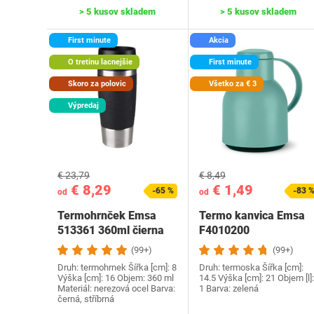
> 5 kusov skladem
> 5 kusov skladem
First minute
Akcia
O tretinu lacnejšie
First minute
Skoro za polovic
Všetko za € 3
Výpredaj
€ 23,79
€ 8,49
€ 8,29
€ 1,49
-65 %
-83 
od
od
Termohrnček Emsa
Termo kanvica Emsa
513361 360ml čierna
F4010200
(99+)
(99+)
Druh: termohrnek Šířka [cm]: 8
Druh: termoska Šířka [cm]:
Výška [cm]: 16 Objem: 360 ml
14.5 Výška [cm]: 21 Objem [l]:
Materiál: nerezová ocel Barva:
1 Barva: zelená
černá, stříbrná