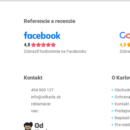
Referencie a recenzie
4,8
4,8
Zobraziť hodnotenie na Facebooku
Zobra
Kontakt
O Karlo
494 900 127
Obchodn
info@odkarla.sk
Ochrana
reklamácie
Kontakt
viac
Predajn
Napísali
Pre méd