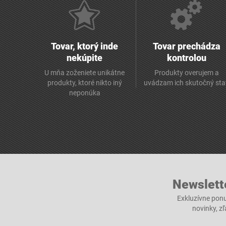
Tovar, ktorý inde
Tovar prechádza
nekúpite
kontrolou
U mňa zoženiete unikátne
Produkty overujem a
produkty, ktoré nikto iný
uvádzam ich skutočný sta
neponúka
Newslett
Exkluzívne ponu
novinky, z