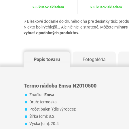
> 5 kusov skladem
> 5 kusov skladem
⚡ Bleskové dodanie do druhého dňa pre desiatky tisíc prod
Niekto bol rýchlejší... Ale nič nie je stratené. Môžete mi
hore 
vybrať z podobných produktov.
Popis tovaru
Fotogaléria
Termo nádoba Emsa N2010500
Značka:
Emsa
Druh: termoska
Počet balení (dle výrobce): 1
Šířka [cm]: 8.2
Výška [cm]: 20.4