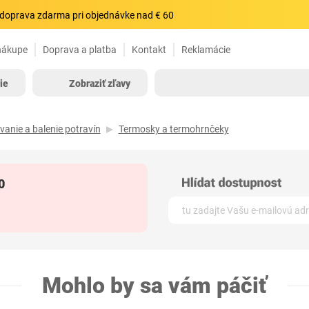
doprava zdarma pri objednávke nad € 60
nákupe
Doprava a platba
Kontakt
Reklamácie
ie
Zobraziť zľavy
vanie a balenie potravín
Termosky a termohrnčeky
0
Mohlo by sa vám páčiť