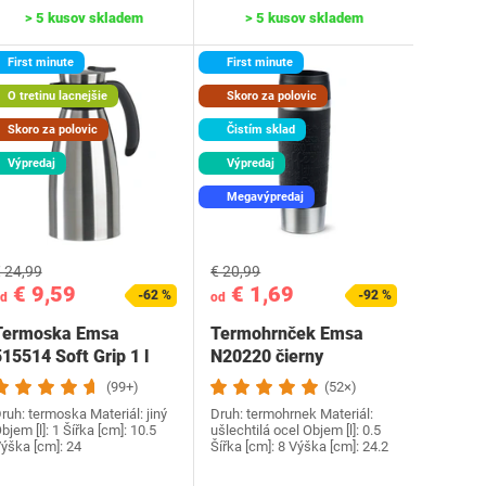
> 5 kusov skladem
> 5 kusov skladem
First minute
First minute
O tretinu lacnejšie
Skoro za polovic
Skoro za polovic
Čistím sklad
Výpredaj
Výpredaj
Megavýpredaj
 24,99
€ 20,99
€ 9,59
€ 1,69
-62 %
-92 %
d
od
Termoska Emsa
Termohrnček Emsa
15514 Soft Grip 1 l
N20220 čierny
(99+)
(52×)
ruh: termoska Materiál: jiný
Druh: termohrnek Materiál:
bjem [l]: 1 Šířka [cm]: 10.5
ušlechtilá ocel Objem [l]: 0.5
ýška [cm]: 24
Šířka [cm]: 8 Výška [cm]: 24.2