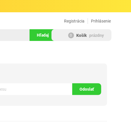
Registrácia
Prihlásenie
Hľadaj
Košík
prázdny
0
329882
Odoslať