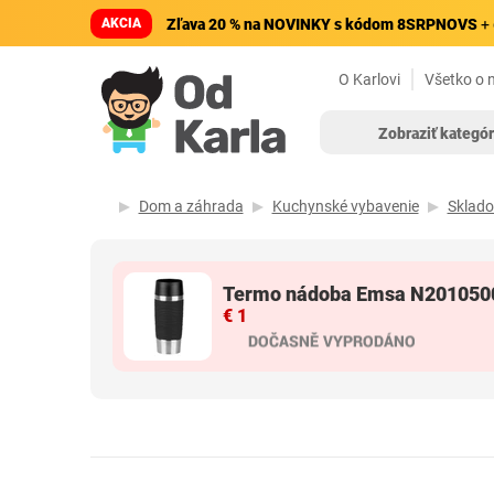
AKCIA
Zľava 20 % na NOVINKY s kódom 8SRPNOVS
+ 
O Karlovi
Všetko o 
Zobraziť kategór
Dom a záhrada
Kuchynské vybavenie
Sklado
Termo nádoba Emsa N201050
€ 1