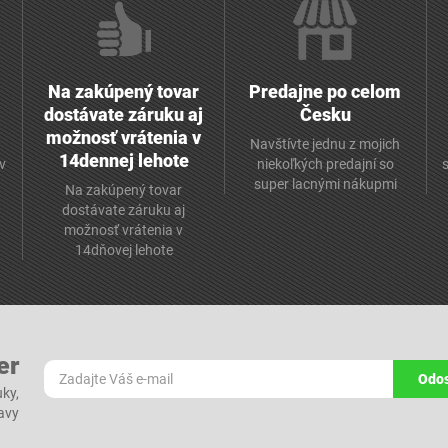
Na zakúpený tovar
Predajne po celom
dostávate záruku aj
Česku
možnosť vrátenia v
Navštívte jednu z mojich
14dennej lehote
v
niekoľkých predajní so
super lacnými nákupmi
Na zakúpený tovar
dostávate záruku aj
možnosť vrátenia v
14dňovej lehote
er
Odos
ky,
ľavy