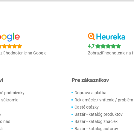
4,7
ziť hodnotenie na Google
Zobraziť hodnotenie na 
vi
Pre zákazníkov
é podmienky
Doprava a platba
 súkromia
Reklamácie / vrátenie / problém
Časté otázky
e
Bazár - katalóg produktov
 o nás
Bazár - katalóg značiek
iá
Bazár - katalóg autorov