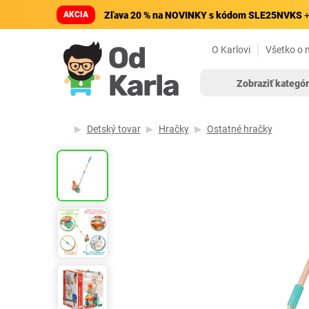
AKCIA
Zľava 20 % na NOVINKY s kódom SLE25NVKS
+
O Karlovi
Všetko o 
Zobraziť kategór
Detský tovar
Hračky
Ostatné hračky