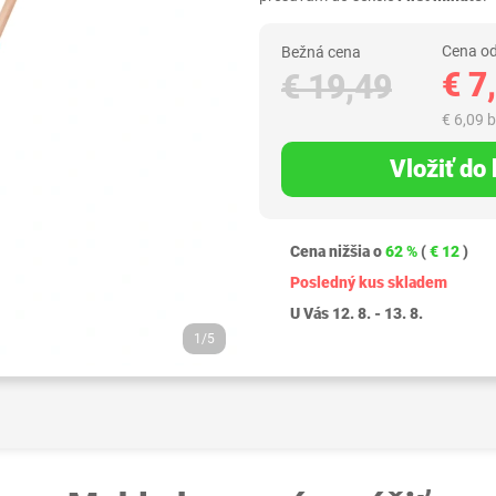
Cena od
Bežná cena
€ 7
€ 19,49
€ 6,09 
Vložiť do
Cena nižšia o
62 %
(
€ 12
)
Posledný kus skladem
U Vás 12. 8. - 13. 8.
1/5