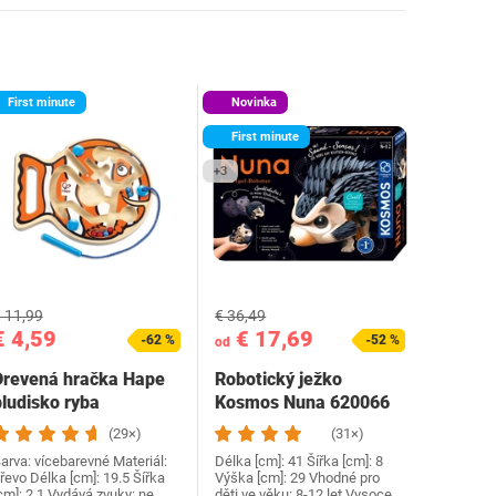
First minute
Novinka
First minute
+3
 11,99
€ 36,49
€ 4,59
€ 17,69
-62 %
-52 %
od
Drevená hračka Hape
Robotický ježko
bludisko ryba
Kosmos Nuna 620066
(29×)
(31×)
arva: vícebarevné Materiál:
Délka [cm]: 41 Šířka [cm]: 8
řevo Délka [cm]: 19.5 Šířka
Výška [cm]: 29 Vhodné pro
cm]: 2.1 Vydává zvuky: ne
děti ve věku: 8-12 let Vysoce