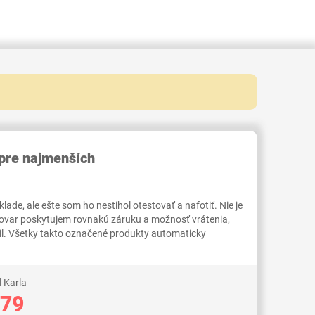
RID000007012507
pre najmenších
ade, ale ešte som ho nestihol otestovať a nafotiť. Nie je
tovar poskytujem rovnakú záruku a možnosť vrátenia,
il. Všetky takto označené produkty automaticky
 Karla
,79