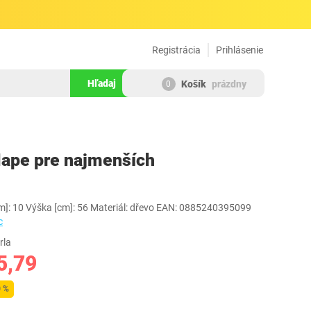
Registrácia
Prihlásenie
Hľadaj
Košík
prázdny
0
197951
Hape pre najmenších
[cm]: 10 Výška [cm]: 56 Materiál: dřevo EAN: 0885240395099
c
rla
5,79
0 %