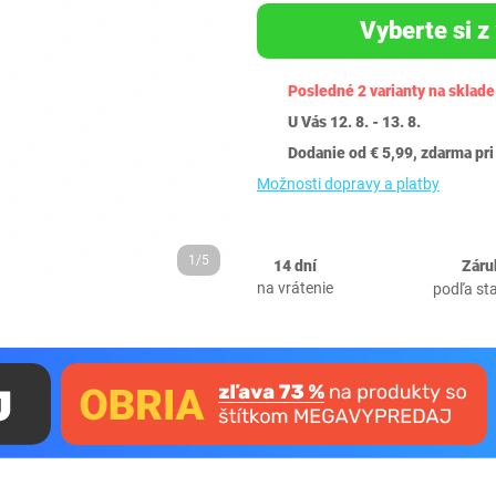
Vyberte si z 
Posledné 2 varianty na sklade
U Vás 12. 8. - 13. 8.
Dodanie od € 5,99, zdarma pri
Možnosti dopravy a platby
1/5
14 dní
Záru
na vrátenie
podľa st