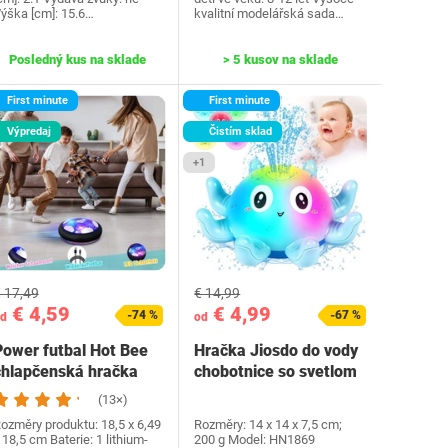
ýška [cm]: 15.6…
kvalitní modelářská sada…
Posledný kus na sklade
> 5 kusov na sklade
First minute
First minute
Výpredaj
Čistím sklad
+1
 17,49
€ 14,99
€ 4,59
€ 4,99
-74 %
-67 %
d
od
Power futbal Hot Bee
Hračka Jiosdo do vody
chlapčenská hračka
chobotnice so svetlom
(13×)
ozměry produktu: ‎18,5 x 6,49
Rozměry: ‎14 x 14 x 7,5 cm;
 18,5 cm Baterie: ‎1 lithium-
200 g Model: ‎HN1869