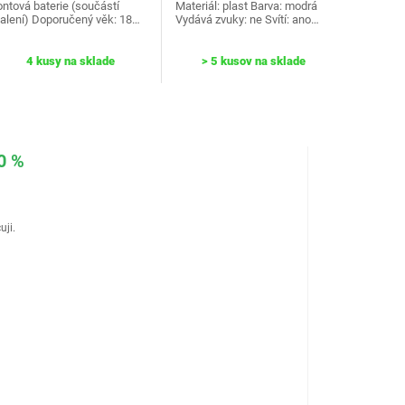
ontová baterie (součástí
Materiál: plast Barva: modrá
alení) Doporučený věk: ‎18…
Vydává zvuky: ne Svítí: ano…
4 kusy na sklade
> 5 kusov na sklade
0 %
uji.