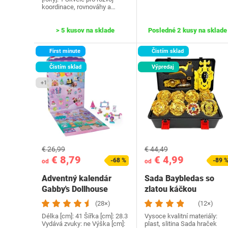
koordinace, rovnováhy a…
> 5 kusov na sklade
Posledné 2 kusy na sklade
First minute
Čistím sklad
Čistím sklad
Výpredaj
+1
€ 26,99
€ 44,49
€ 8,79
€ 4,99
-68 %
-89 
od
od
Adventný kalendár
Sada Baybledas so
Gabby's Dollhouse
zlatou káčkou
(28×)
(12×)
Délka [cm]: 41 Šířka [cm]: 28.3
Vysoce kvalitní materiály:
Vydává zvuky: ne Výška [cm]:
plast, slitina Sada hraček