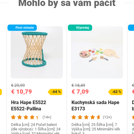
Mohlo by sa vám páčiť
First minute
Výpredaj
€ 29,99
€ 18,49
€
€ 10,79
€ 7,09
%
-64 %
-62 %
Hra Hape E5522
Kuchynská sada Hape
E5522-Pallina
E3173
(14×)
(12×)
Délka [cm]: 24 Počet balení
Délka [cm]: 25 Šířka [cm]: 7
B
(dle výrobce): 1 Šířka [cm]: 24
Výška [cm]: 25 Minimální věk
d
Výška [cm]: 32 Minimální věk
[roky]: 3
[