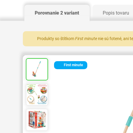
Porovnanie 2 variant
Popis tovaru
Produkty so štítkom
First minute
nie sú fotené, ani 
First minute