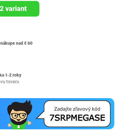
2 variant
 nákupe nad € 60
ka 1‐2 roky
avu tovaru