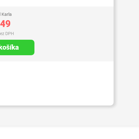
 Karla
,49
bez DPH
 košíka