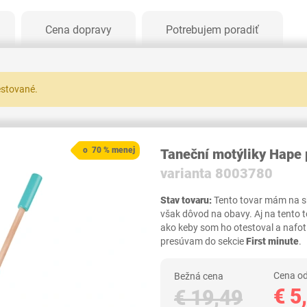
Cena dopravy
Potrebujem poradiť
testované.
o 70 % menej
Taneční motýliky Hape 
varianta 8003780
Stav tovaru:
Tento tovar mám na skl
však dôvod na obavy. Aj na tento 
ako keby som ho otestoval a nafot
presúvam do sekcie
First minute
.
Cena od
Bežná cena
€ 5
€ 19,49