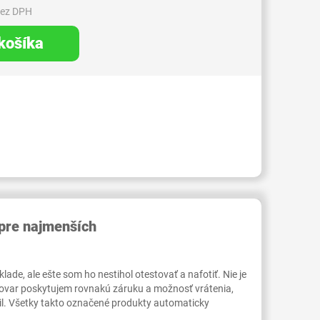
bez DPH
 košíka
RID000007405430
pre najmenších
ade, ale ešte som ho nestihol otestovať a nafotiť. Nie je
tovar poskytujem rovnakú záruku a možnosť vrátenia,
il. Všetky takto označené produkty automaticky