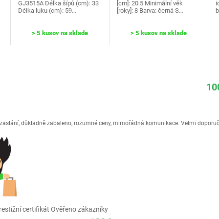
‎GJ3515A Délka šípů (cm): 33
[cm]: 20.5 Minimální věk
i
Délka luku (cm): 59…
[roky]: 8 Barva: černá S…
b
> 5 kusov na sklade
> 5 kusov na sklade
10
é zaslání, důkladně zabaleno, rozumné ceny, mimořádná komunikace. Velmi doporuč
estižní certifikát Ověřeno zákazníky