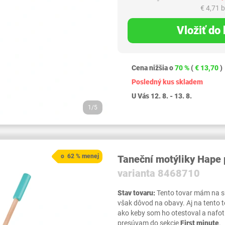
€ 4,71 
Vložiť do
Cena nižšia o
70 %
(
€ 13,70
)
Posledný kus skladem
U Vás 12. 8. - 13. 8.
1/5
o 62 % menej
Taneční motýliky Hape 
varianta 8468710
Stav tovaru:
Tento tovar mám na skl
však dôvod na obavy. Aj na tento 
ako keby som ho otestoval a nafot
presúvam do sekcie
First minute
.