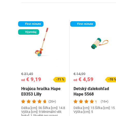
First minute
First minute
Výpredaj
€ 31,49
€ 14,99
€ 9,19
€ 4,59
-71 %
-70 
od
od
Hrajúca hračka Hape
Detský ďalekohľad
E0353 Lilly
Hape 5568
(26×)
(16×)
Délka [cm]: 56 Šířka [cm]: 14.8
Délka [cm]: 15 Šířka [cm]: 15
Výška [cm]: 9 Minimální věk
Výška [cm]: 5
[roky]: 1 Skvělé pro rozvoj