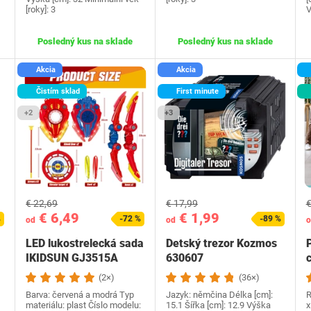
[roky]: 3
V
Posledný kus na sklade
Posledný kus na sklade
Akcia
Akcia
Čistím sklad
First minute
+2
+3
€ 22,69
€ 17,99
€
€ 6,49
€ 1,99
%
-72 %
-89 %
od
od
o
LED lukostrelecká sada
Detský trezor Kozmos
IKIDSUN GJ3515A
630607
(2×)
(36×)
Barva: červená a modrá Typ
Jazyk:‎ němčina Délka [cm]:
R
materiálu: plast Číslo modelu:
15.1 Šířka [cm]: 12.9 Výška
x