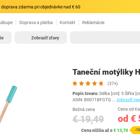
 doprava zdarma pri objednávke nad € 60
nákupe
Doprava a platba
Kontakt
Reklamácie
ie
Zobraziť zľavy
Taneční motýliky 
(37×)
Popis tovaru:
Délka [cm]: 5 Šířka 
ASIN: B0071BFGTQ
...
zobraziť via
Cena od Ka
Bežná cena
od € 
€ 19,49
Cena nižšia až o
€ 13,70
-7