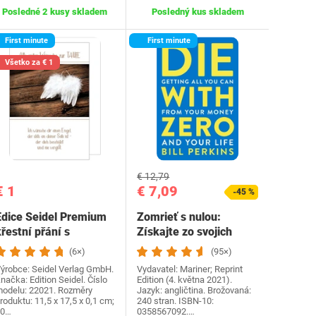
Posledné 2 kusy skladem
Posledný kus skladem
First minute
First minute
Všetko za € 1
€ 12,79
€ 1
€ 7,09
-45 %
Edice Seidel Premium
Zomrieť s nulou:
řestní přání s
Získajte zo svojich
obálkou. Přání ke
peňazí a života…
(6×)
(95×)
křtu…
ýrobce: Seidel Verlag GmbH.
Vydavatel: Mariner; Reprint
načka: Edition Seidel. Číslo
Edition (4. května 2021).
odelu: 22021. Rozměry
Jazyk: angličtina. Brožovaná:
roduktu: 11,5 x 17,5 x 0,1 cm;
240 stran. ISBN-10:
30…
0358567092.…