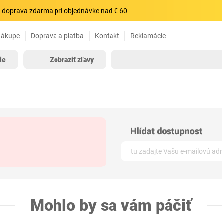
 doprava zdarma pri objednávke nad € 60
nákupe
Doprava a platba
Kontakt
Reklamácie
ie
Zobraziť zľavy
Mohlo by sa vám páčiť