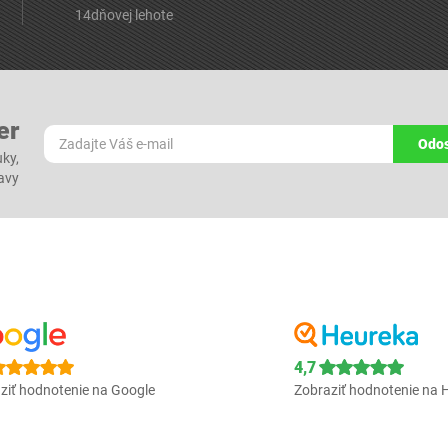
14dňovej lehote
er
Odos
ky,
ľavy
4,7
ziť hodnotenie na Google
Zobraziť hodnotenie na 