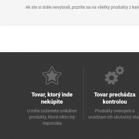
Ak ste si stále nevybrali, pozrite sa na všetky produkty z ka
Tovar, ktorý inde
Tovar prechádza
nekúpite
kontrolou
U mňa zoženiete unikátne
Produkty overujem a
produkty, ktoré nikto iný
uvádzam ich skutočný sta
neponúka