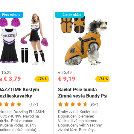
First minute
Čistím sklad
 15,29
€ 35,49
€ 3,79
€ 9,19
-76 %
-74 %
d
DAZZTIME Kostým
Savlot Psie bunda
roztlieskavačky
Zimná vesta Bundy Psí
dámske, kostým…
kabát Psí sveter…
(17×)
(96×)
ýrobce: Dazzling-EU. ASIN:
Druhy zvířat: Kočky, psi.
0CQY4CN99. Návod na
Doporučení plemene:
držbu: Prát v pračce
Velikosti všech plemen.
studená voda), sušit v
Doporučený věk: Všechny
ušičce (nízká teplota),…
životní fáze. Rozměry…