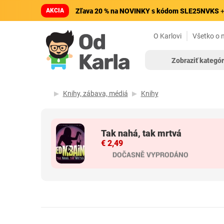
AKCIA
Zľava 20 % na NOVINKY s kódom SLE25NVKS
+
O Karlovi
Všetko o 
Zobraziť kategór
Knihy, zábava, médiá
Knihy
Tak nahá, tak mrtvá
€ 2,49