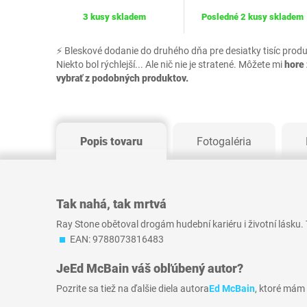
3 kusy skladem
Posledné 2 kusy skladem
⚡ Bleskové dodanie do druhého dňa pre desiatky tisíc prod
Niekto bol rýchlejší... Ale nič nie je stratené. Môžete mi
hore 
vybrať z podobných produktov.
Popis tovaru
Fotogaléria
Tak nahá, tak mrtvá
Ray Stone obětoval drogám hudební kariéru i životní lásku. T
EAN: 9788073816483
Je
Ed McBain
váš obľúbený autor?
Pozrite sa tiež na ďalšie diela autora
Ed McBain
, ktoré mám 