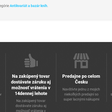
tegórie
Antikvariát a bazár kníh
.
Na zakúpený tovar
Predajne po celom
dostávate záruku aj
Česku
možnosť vrátenia v
Navštívte jednu z mojich
14dennej lehote
v
niekoľkých predajní so
super lacnými nákupmi
Na zakúpený tovar
dostávate záruku aj
možnosť vrátenia v