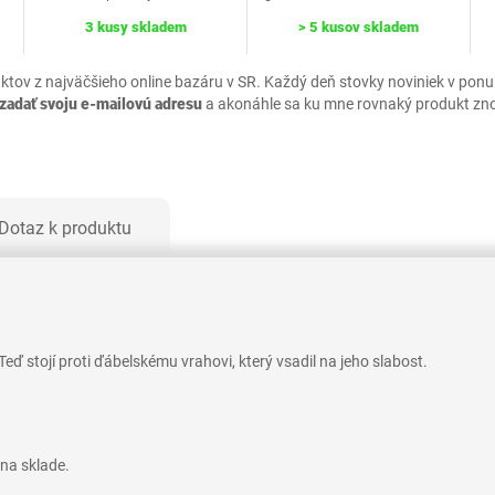
3 kusy skladem
> 5 kusov skladem
uktov z najväčšieho online bazáru v SR. Každý deň stovky noviniek v pon
zadať svoju e-mailovú adresu
a akonáhle sa ku mne rovnaký produkt zn
Dotaz k produktu
eď stojí proti ďábelskému vrahovi, který vsadil na jeho slabost.
na sklade.