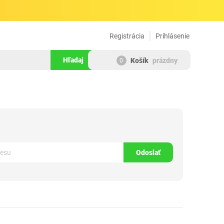
Registrácia
Prihlásenie
Hľadaj
Košík
prázdny
0
463611
Odoslať