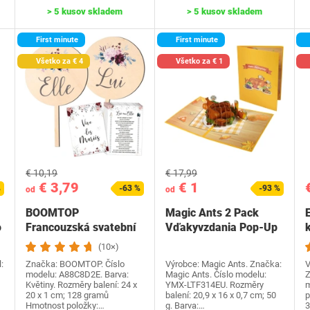
> 5 kusov skladem
> 5 kusov skladem
First minute
First minute
Všetko za € 4
Všetko za € 1
€ 10,19
€ 17,99
€ 3,79
€ 1
%
-63 %
-93 %
od
od
BOOMTOP
Magic Ants 2 Pack
o
Francouzská svatební
Vďakyvzdania Pop-Up
k
hra Dřevěná cedulka a
priania -…
(10×)
kvízové…
:
Značka: BOOMTOP. Číslo
Výrobce: Magic Ants. Značka:
V
modelu: A88C8D2E. Barva:
Magic Ants. Číslo modelu:
Z
Květiny. Rozměry balení: 24 x
YMX-LTF314EU. Rozměry
m
20 x 1 cm; 128 gramů
balení: 20,9 x 16 x 0,7 cm; 50
p
Hmotnost položky:…
g. Barva:…