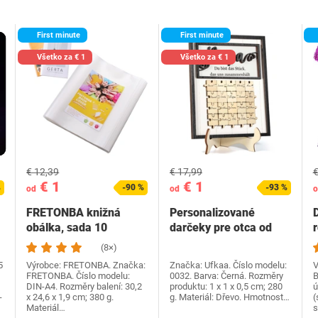
First minute
First minute
Všetko za € 1
Všetko za € 1
€ 12,39
€ 17,99
€
€ 1
€ 1
%
-90 %
-93 %
od
od
o
FRETONBA knižná
Personalizované
obálka, sada 10
darčeky pre otca od
knižných dosiek,
dcéry syna, Ufkaa…
(8×)
priehľadné…
5
Výrobce: FRETONBA. Značka:
Značka: Ufkaa. Číslo modelu:
V
FRETONBA. Číslo modelu:
0032. Barva: Černá. Rozměry
B
DIN-A4. Rozměry balení: 30,2
produktu: 1 x 1 x 0,5 cm; 280
ú
-
x 24,6 x 1,9 cm; 380 g.
g. Materiál: Dřevo. Hmotnost…
(
Materiál…
s