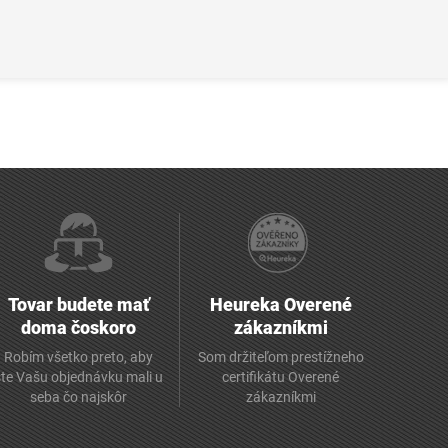
Tovar budete mať
Heureka Overené
doma čoskoro
zákazníkmi
Robím všetko preto, aby
Som držiteľom prestížneho
ste Vašu objednávku mali u
certifikátu Overené
seba čo najskôr
zákazníkmi