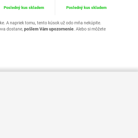
Posledný kus skladem
Posledný kus skladem
uke. A napriek tomu, tento kúsok už odo mňa nekúpite.
ova dostane,
pošlem Vám upozornenie
. Alebo si môžete