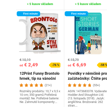
> 5 kusov skladem
> 5 kusov skladem
First minute
First minute
€ 10,19
€ 15,79
€ 2,49
€ 6,69
-76 %
-58 
od
od
12Print Funny Brontolo
Povídky v němčině pro
hrnek, tip na vánoční
začátečníky: Čtěte pr
dárek a…
radost na své…
(21×)
(55×)
Rozměry produktu: 10,7 x 9,5 x
ASIN: 1473683378. Vydavatel
10 cm; 350 gramů Potřebná
Hodder And Stoughton Ltd.
montáž: Ne. Potřebné baterie:
(13. listopadu 2018). Jazyk:
Ne. Zahrnuté komponenty:…
angličtina. Brožovaná: 262
stran.…