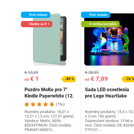
First minute
First minute
Všetko za € 1
O tretinu lacnejšie
€ 10,99
€ 28,99
€ 1
€ 7,09
-89 %
-76 
od
od
Puzdro MoKo pre 7"
Sada LED osvetlenia
Kindle Paperwhite (12.
pre Lego Heartlake
generácia-2024) a…
City Water Park…
(75×)
Rozměry produktu: 18,01 x
Rozměry produktu: 15,5 x 10,
13,21 x 1,5 cm; 127,01 gramů
x 3 cm; 100 gramů
Výrobce: MoKo. ASIN:
Doporučení výrobce: 15 let a
B0DKFFRK4V. Číslo modelu:
více. Číslo modelu: DE-42630
P840401440810.…
P70101.…