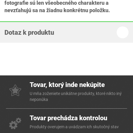
fotografie sú len všeobecného charakteru a
nevzťahujú sa na žiadnu konkrétnu položku.
Dotaz k produktu
Tovar, ktorý inde nekúpite
U mňa zoženiete unikátne produkty, ktoré nikto iný
neponúka
Tovar prechádza kontrolou
Produkty overujem a uvádzam ich skutočný stav