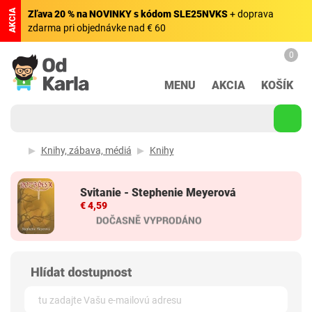
AKCIA
Zľava 20 % na NOVINKY s kódom SLE25NVKS
+ doprava
zdarma pri objednávke nad € 60
0
MENU
AKCIA
KOŠÍK
Knihy, zábava, médiá
Knihy
Svitanie - Stephenie Meyerová
€ 4,59