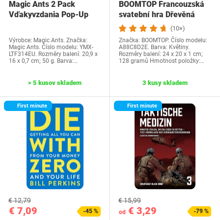
Magic Ants 2 Pack
BOOMTOP Francouzská
Vďakyvzdania Pop-Up
svatební hra Dřevěná
priania -…
cedulka a kvízové…
(10×)
Výrobce: Magic Ants. Značka:
Značka: BOOMTOP. Číslo modelu:
Magic Ants. Číslo modelu: YMX-
A88C8D2E. Barva: Květiny.
LTF314EU. Rozměry balení: 20,9 x
Rozměry balení: 24 x 20 x 1 cm;
16 x 0,7 cm; 50 g. Barva:…
128 gramů Hmotnost položky:…
> 5 kusov skladem
3 kusy skladem
First minute
First minute
€ 12,79
€ 15,99
€ 7,09
€ 3,29
-45 %
-79 %
od