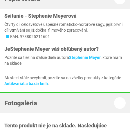
Svitanie - Stephenie Meyerová
Čtvrtý díl celosvětově úspěšné romaticko-hororové ságy, jejíž první
díl Stmívání se již dočkal filmového zpracování.
EAN: 9788025211601
Je
Stephenie Meyer
váš obľúbený autor?
Pozrite sa tiež na ďalšie diela autora
Stephenie Meyer
, ktoré mám
na sklade.
Ak ste si stále nevybrali, pozrite sa na všetky produkty z kategórie
Antikvariát a bazár kníh
.
Fotogaléria
Tento produkt nie je na sklade. Nasledujúce