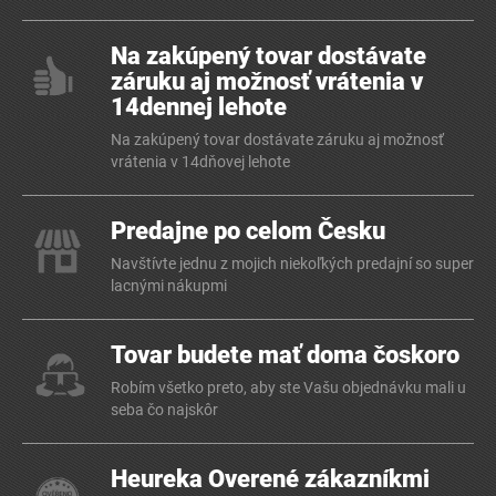
Na zakúpený tovar dostávate
záruku aj možnosť vrátenia v
14dennej lehote
Na zakúpený tovar dostávate záruku aj možnosť
vrátenia v 14dňovej lehote
Predajne po celom Česku
Navštívte jednu z mojich niekoľkých predajní so super
lacnými nákupmi
Tovar budete mať doma čoskoro
Robím všetko preto, aby ste Vašu objednávku mali u
seba čo najskôr
Heureka Overené zákazníkmi