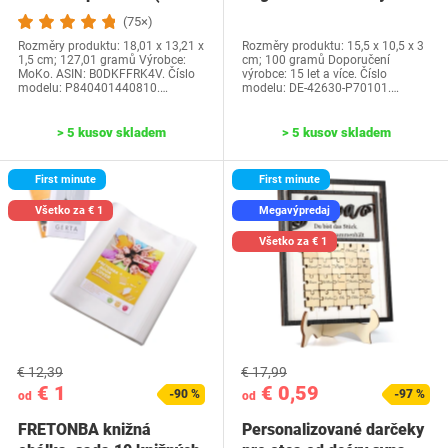
generácia-2024) a…
Water Park…
(75×)
Rozměry produktu: 18,01 x 13,21 x
Rozměry produktu: 15,5 x 10,5 x 3
1,5 cm; 127,01 gramů Výrobce:
cm; 100 gramů Doporučení
MoKo. ASIN: B0DKFFRK4V. Číslo
výrobce: 15 let a více. Číslo
modelu: P840401440810.…
modelu: DE-42630-P70101.…
> 5 kusov skladem
> 5 kusov skladem
First minute
First minute
Všetko za € 1
Megavýpredaj
Všetko za € 1
€ 12,39
€ 17,99
€ 1
€ 0,59
-90 %
-97 %
od
od
FRETONBA knižná
Personalizované darčeky