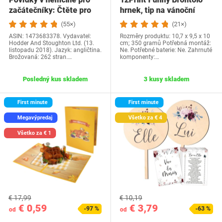
začátečníky: Čtěte pro
hrnek, tip na vánoční
radost na své…
dárek a…
(55×)
(21×)
ASIN: 1473683378. Vydavatel:
Rozměry produktu: 10,7 x 9,5 x 10
Hodder And Stoughton Ltd. (13.
cm; 350 gramů Potřebná montáž:
listopadu 2018). Jazyk: angličtina.
Ne. Potřebné baterie: Ne. Zahrnuté
Brožovaná: 262 stran.…
komponenty:…
Posledný kus skladem
3 kusy skladem
First minute
First minute
Megavýpredaj
Všetko za € 4
Všetko za € 1
€ 17,99
€ 10,19
€ 0,59
€ 3,79
-97 %
-63 %
od
od