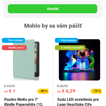
Odoslať
Mohlo by sa vám páčiť
First minute
First minute
Všetko za € 1
O tretinu lacnejšie
€ 10,99
€ 28,99
€ 1
€ 6,29
-89 %
-79 %
od
od
Puzdro MoKo pre 7"
Sada LED osvetlenia pre
Kindle Paperwhite (12.
Lego Heartlake City