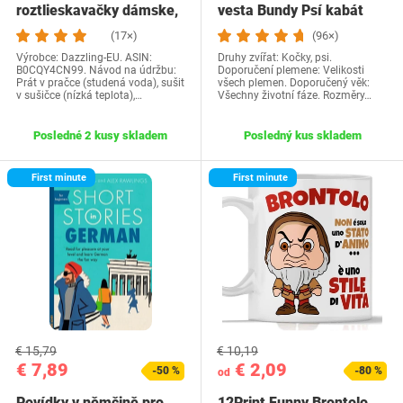
roztlieskavačky dámske,
vesta Bundy Psí kabát
kostým…
Psí sveter…
(17×)
(96×)
Výrobce: Dazzling-EU. ASIN:
Druhy zvířat: Kočky, psi.
B0CQY4CN99. Návod na údržbu:
Doporučení plemene: Velikosti
Prát v pračce (studená voda), sušit
všech plemen. Doporučený věk:
v sušičce (nízká teplota),…
Všechny životní fáze. Rozměry…
Posledné 2 kusy skladem
Posledný kus skladem
First minute
First minute
€ 15,79
€ 10,19
€ 7,89
€ 2,09
-50 %
-80 %
od
Povídky v němčině pro
12Print Funny Brontolo