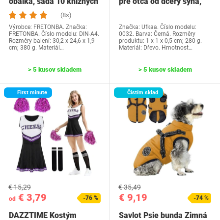
obálka, sada 10 knižných
pre otca od dcéry syna,
dosiek, priehľadné…
Ufkaa…
(8×)
Výrobce: FRETONBA. Značka:
Značka: Ufkaa. Číslo modelu:
FRETONBA. Číslo modelu: DIN-A4.
0032. Barva: Černá. Rozměry
Rozměry balení: 30,2 x 24,6 x 1,9
produktu: 1 x 1 x 0,5 cm; 280 g.
cm; 380 g. Materiál…
Materiál: Dřevo. Hmotnost…
> 5 kusov skladem
> 5 kusov skladem
First minute
Čistím sklad
€ 15,29
€ 35,49
€ 3,79
€ 9,19
-76 %
-74 %
od
DAZZTIME Kostým
Savlot Psie bunda Zimná