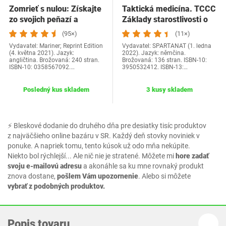
Zomrieť s nulou: Získajte
Taktická medicína. TCCC
zo svojich peňazí a
Základy starostlivosti o
života…
zranených…
(95×)
(11×)
Vydavatel: Mariner; Reprint Edition
Vydavatel: SPARTANAT (1. ledna
(4. května 2021). Jazyk:
2022). Jazyk: němčina.
angličtina. Brožovaná: 240 stran.
Brožovaná: 136 stran. ISBN-10:
ISBN-10: 0358567092.…
3950532412. ISBN-13:…
Posledný kus skladem
3 kusy skladem
⚡ Bleskové dodanie do druhého dňa pre desiatky tisíc produktov
z najväčšieho online bazáru v SR. Každý deň stovky noviniek v
ponuke. A napriek tomu, tento kúsok už odo mňa nekúpite.
Niekto bol rýchlejší... Ale nič nie je stratené. Môžete mi
hore zadať
svoju e-mailovú adresu
a akonáhle sa ku mne rovnaký produkt
znova dostane,
pošlem Vám upozornenie
. Alebo si môžete
vybrať z podobných produktov.
Popis tovaru