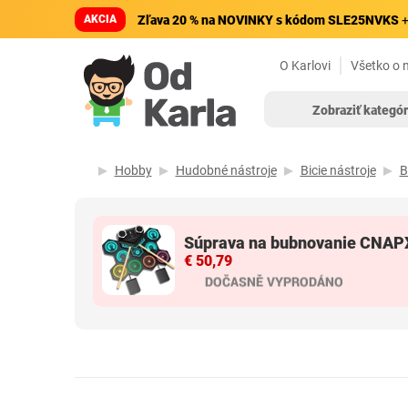
AKCIA
Zľava 20 % na NOVINKY s kódom SLE25NVKS
+
O Karlovi
Všetko o 
Zobraziť kategór
Hobby
Hudobné nástroje
Bicie nástroje
B
Súprava na bubnovanie CNAP
€ 50,79