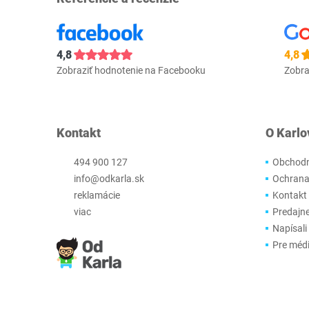
4,8
4,8
Zobraziť hodnotenie na Facebooku
Zobra
Kontakt
O Karlo
494 900 127
Obchodn
info@odkarla.sk
Ochrana
reklamácie
Kontakt
viac
Predajn
Napísali
Pre méd