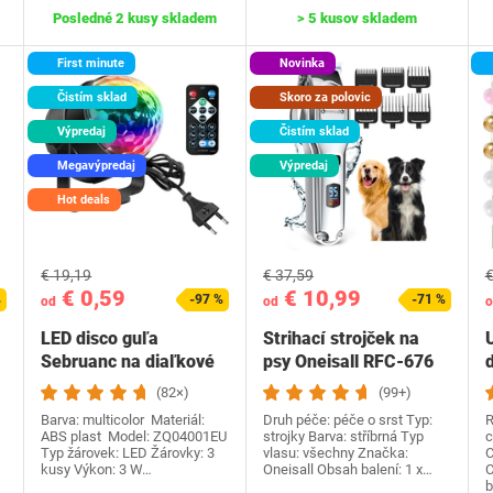
Posledné 2 kusy skladem
> 5 kusov skladem
First minute
Novinka
Čistím sklad
Skoro za polovic
Výpredaj
Čistím sklad
Megavýpredaj
Výpredaj
Hot deals
€ 19,19
€ 37,59
€
€ 0,59
€ 10,99
%
-97 %
-71 %
od
od
o
LED disco guľa
Strihací strojček na
Sebruanc na diaľkové
psy Oneisall RFC-676
ovládanie
t
(82×)
(99+)
Barva: multicolor Materiál:
Druh péče: péče o srst Typ:
R
ABS plast Model: ‎ZQ04001EU
strojky Barva: stříbrná Typ
c
Typ žárovek: LED Žárovky: 3
vlasu: všechny Značka:
C
kusy Výkon: 3 W…
Oneisall Obsah balení: 1 x…
C
b