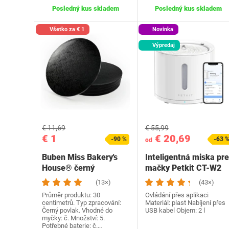
Posledný kus skladem
Posledný kus skladem
Všetko za € 1
Novinka
Výpredaj
€ 11,69
€ 55,99
€ 1
€ 20,69
-90 %
-63 
od
Buben Miss Bakery's
Inteligentná miska pre
House® černý
mačky Petkit CT-W2
(13×)
(43×)
Průměr produktu: 30
Ovládání přes aplikaci
centimetrů. Typ zpracování:
Materiál: plast Nabíjení přes
Černý povlak. Vhodné do
USB kabel Objem: 2 l
myčky: č. Množství: 5.
Potřebné baterie: č.…