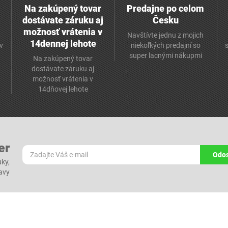
Na zakúpený tovar
Predajne po celom
dostávate záruku aj
Česku
možnosť vrátenia v
Navštívte jednu z mojich
14dennej lehote
v
niekoľkých predajní so
super lacnými nákupmi
Na zakúpený tovar
dostávate záruku aj
možnosť vrátenia v
14dňovej lehote
er
Odos
ky,
ľavy