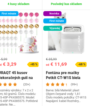
4 kusy skladem
Posledný kus skladem
First minute
Novinka
First minute
Výpredaj
 5,99
€ 35,99
€ 3,29
€ 11,69
-45 %
-68 %
d
od
URAQT 45 kusov
Fontána pre mačky
dekoračných gulí na
Petkit CT-W1S biela
orty, ozdoby na torty,…
(20×)
(99+)
ozměry výrobku: 7 x 2 x 2
Barva: bílá Materiál: plast
m; 60 gramů. Číslo modelu:
Objem čerpané vody: 1,8 l
5-45P-PK4385575. Model:
Číslo modelu položky: CT-W1S
5-45P-PK4385575. Potřebné
Napájení: kabel Rozměry…
aterie: Ne.…