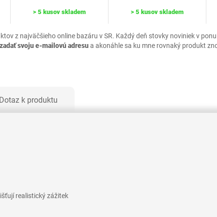
> 5 kusov skladem
> 5 kusov skladem
uktov z najväčšieho online bazáru v SR. Každý deň stovky noviniek v pon
zadať svoju e-mailovú adresu
a akonáhle sa ku mne rovnaký produkt zn
Dotaz k produktu
šťují realistický zážitek