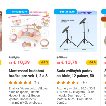
First minute
First minute
€ 29,99
€ 39,99
€
€ 10,39
€ 13,79
%
-65 %
-66 %
od
od
o
Montessori hudobná
Sada cvičných padov
hračka pre vek 1, 2 a 3
na bicie, 12 palcov, 50-
b
rokov - Drevená…
80 cm, so…
(9×)
(8×)
Značka: Yicenscoltd. Věková
Rozměry výrobku: 30,5 x 30,5
R
skupina (popis): Batole.
x 80 cm; 1,2 kilogramu. Číslo
x
Hudební nástroj: Buben,
modelu: Drum-pad-12.
m
xylofon. Doporučený
Materiál těla: Silikon. Barva:
M
maximální věk výrobce:…
Černá.…
Š