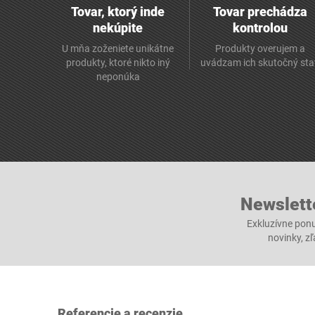
Tovar, ktorý inde
Tovar prechádza
nekúpite
kontrolou
U mňa zoženiete unikátne
Produkty overujem a
produkty, ktoré nikto iný
uvádzam ich skutočný sta
neponúka
Newslett
Exkluzívne ponu
novinky, z
Referencie a recenzie