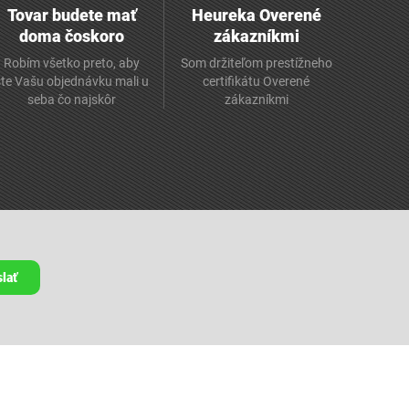
Tovar budete mať
Heureka Overené
doma čoskoro
zákazníkmi
Robím všetko preto, aby
Som držiteľom prestížneho
ste Vašu objednávku mali u
certifikátu Overené
seba čo najskôr
zákazníkmi
lať