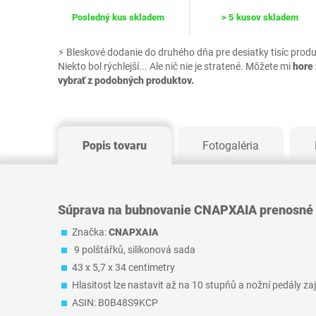
Posledný kus skladem
> 5 kusov skladem
⚡ Bleskové dodanie do druhého dňa pre desiatky tisíc prod
Niekto bol rýchlejší... Ale nič nie je stratené. Môžete mi
hore 
vybrať z podobných produktov.
Popis tovaru
Fotogaléria
Súprava na bubnovanie CNAPXAIA prenosné
Značka:
CNAPXAIA
9 polštářků, silikonová sada
43 x 5,7 x 34 centimetry
Hlasitost lze nastavit až na 10 stupňů a nožní pedály zaji
ASIN: B0B48S9KCP