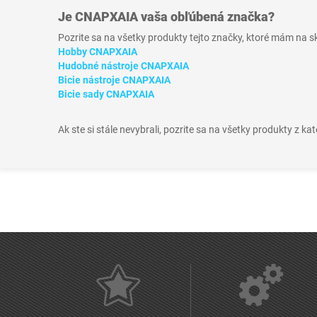
Je
CNAPXAIA
vaša obľúbená značka?
Pozrite sa na všetky produkty tejto značky, ktoré mám na 
Hobby CNAPXAIA
Hudobné nástroje CNAPXAIA
Bicie nástroje CNAPXAIA
Bicie sady CNAPXAIA
Ak ste si stále nevybrali, pozrite sa na všetky produkty z ka