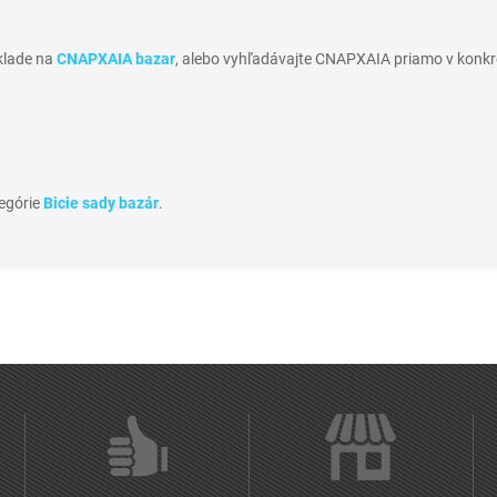
sklade na
CNAPXAIA bazar
, alebo vyhľadávajte CNAPXAIA priamo v konkr
tegórie
Bicie sady bazár
.