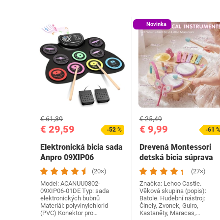
Novinka
€ 61,39
€ 25,49
€ 29,59
€ 9,99
-52 %
-61 
Elektronická bicia sada
Drevená Montessori
Anpro 09XIP06
detská bicia súprava
Lehoo Castle pre…
(20×)
(27×)
Model: ACANUU0802-
Značka: Lehoo Castle.
09XIP06-01DE Typ: sada
Věková skupina (popis):
elektronických bubnů
Batole. Hudební nástroj:
Materiál: polyvinylchlorid
Činely, Zvonek, Guiro,
(PVC) Konektor pro…
Kastaněty, Maracas,…