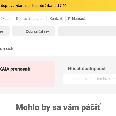
 doprava zdarma pri objednávke nad € 60
nákupe
Doprava a platba
Kontakt
Reklamácie
ie
Zobraziť zľavy
icie sady
XAIA prenosné
Mohlo by sa vám páčiť