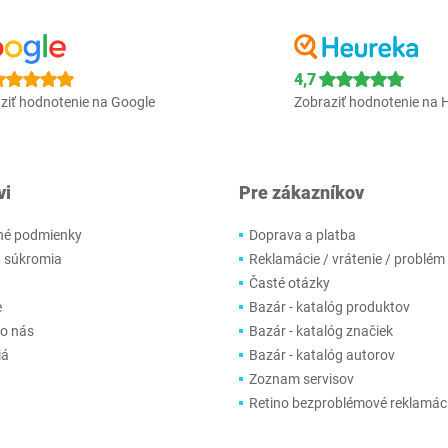
4,7
ziť hodnotenie na Google
Zobraziť hodnotenie na 
vi
Pre zákazníkov
é podmienky
Doprava a platba
 súkromia
Reklamácie / vrátenie / problém
Časté otázky
e
Bazár - katalóg produktov
 o nás
Bazár - katalóg značiek
iá
Bazár - katalóg autorov
Zoznam servisov
Retino bezproblémové reklamác