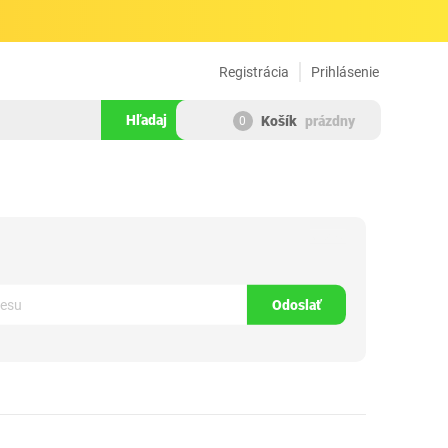
Registrácia
Prihlásenie
Hľadaj
Košík
prázdny
0
815940
Odoslať