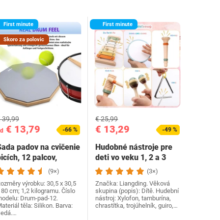
First minute
First minute
Skoro za polovic
 39,99
€ 25,99
€ 13,79
€ 13,29
-66 %
-49 %
d
Sada padov na cvičenie
Hudobné nástroje pre
icích, 12 palcov,
deti vo veku 1, 2 a 3
nastaviteľná…
rokov – drevená…
(9×)
(3×)
ozměry výrobku: 30,5 x 30,5
Značka: Liangding. Věková
 80 cm; 1,2 kilogramu. Číslo
skupina (popis): Dítě. Hudební
odelu: Drum-pad-12.
nástroj: Xylofon, tamburína,
ateriál těla: Silikon. Barva:
chrastítka, trojúhelník, guiro,…
edá.…