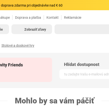
 doprava zdarma pri objednávke nad € 60
nákupe
Doprava a platba
Kontakt
Reklamácie
ie
Zobraziť zľavy
Stolové a doskové hry
vity Friends
Mohlo by sa vám páčiť