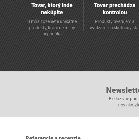
Tovar, ktorý inde
Tovar prechádza
nekúpite
kontrolou
U mňa zoženiete unikátne
Produkty overujem a
produkty, ktoré nikto iný
uvádzam ich skutočný sta
neponúka
Newslett
Exkluzívne ponu
novinky, z
Referencie a recenzie