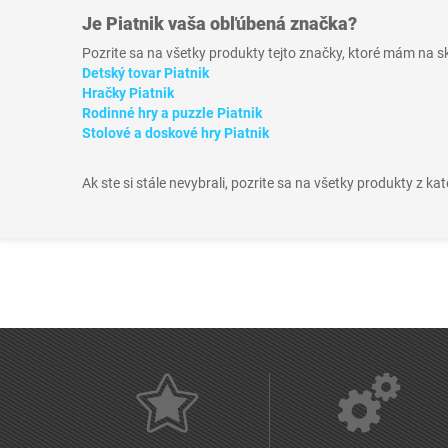
Je
Piatnik
vaša obľúbená značka?
Pozrite sa na všetky produkty tejto značky, ktoré mám na 
Detský tovar Piatnik
Hračky Piatnik
Rodinné hry a puzzle Piatnik
Stolové a doskové hry Piatnik
Ak ste si stále nevybrali, pozrite sa na všetky produkty z ka