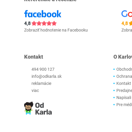
4,8
4,8
Zobraziť hodnotenie na Facebooku
Zobra
Kontakt
O Karlo
494 900 127
Obchodn
info@odkarla.sk
Ochrana
reklamácie
Kontakt
viac
Predajn
Napísali
Pre méd