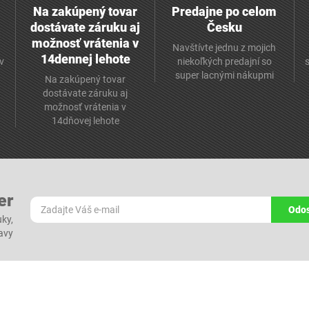
Na zakúpený tovar
Predajne po celom
dostávate záruku aj
Česku
možnosť vrátenia v
Navštívte jednu z mojich
14dennej lehote
v
niekoľkých predajní so
super lacnými nákupmi
Na zakúpený tovar
dostávate záruku aj
možnosť vrátenia v
14dňovej lehote
er
Odos
ky,
ľavy