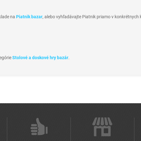
sklade na
Piatnik bazar
, alebo vyhľadávajte Piatnik priamo v konkrétnych 
tegórie
Stolové a doskové hry bazár
.