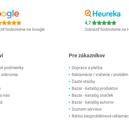
4,7
ziť hodnotenie na Google
Zobraziť hodnotenie na 
vi
Pre zákazníkov
é podmienky
Doprava a platba
 súkromia
Reklamácie / vrátenie / problém
Časté otázky
e
Bazár - katalóg produktov
 o nás
Bazár - katalóg značiek
iá
Bazár - katalóg autorov
Zoznam servisov
Retino bezproblémové reklamác