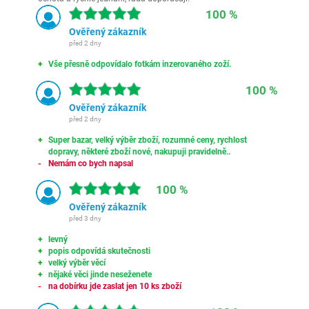
100 %
Ověřený zákazník
před 2 dny
Vše přesně odpovídalo fotkám inzerovaného zoží.
100 %
Ověřený zákazník
před 2 dny
Super bazar, velký výběr zboží, rozumné ceny, rychlost
dopravy, některé zboží nové, nakupuji pravidelně..
Nemám co bych napsal
100 %
Ověřený zákazník
před 3 dny
levný
popis odpovídá skutečnosti
velký výběr věcí
nějaké věci jinde neseženete
na dobírku jde zaslat jen 10 ks zboží