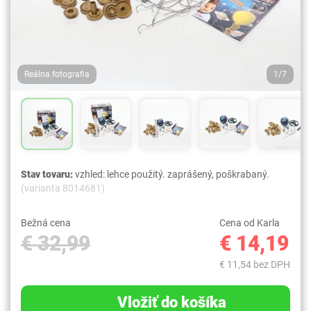
Reálna fotografia
1/7
Stav tovaru:
vzhled: lehce použitý. zaprášený, poškrabaný.
(varianta 8014681)
Bežná cena
Cena od Karla
€ 32,99
€ 14,19
€ 11,54 bez DPH
Vložiť do košíka