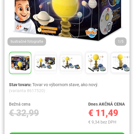
Ilustračné fotografie
1/5
Stav tovaru:
Tovar vo výbornom stave, ako nový.
(varianta 8617520)
Bežná cena
Dnes AKČNÁ CENA
€ 32,99
€ 11,49
€ 9,34 bez DPH