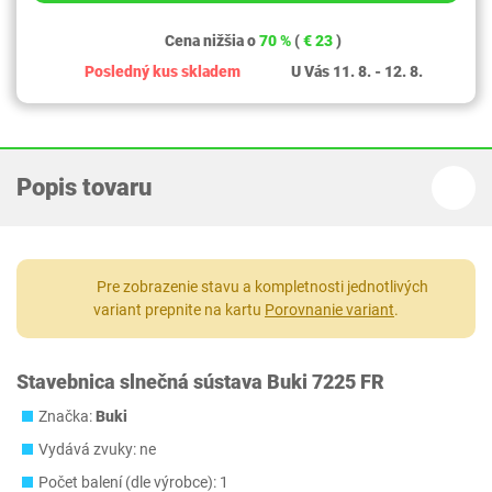
Cena nižšia o
70 %
(
€ 23
)
Posledný kus skladem
U Vás 11. 8. - 12. 8.
Popis tovaru
Pre zobrazenie stavu a kompletnosti jednotlivých
variant prepnite na kartu
Porovnanie variant
.
Stavebnica slnečná sústava Buki 7225 FR
Značka:
Buki
Vydává zvuky: ne
Počet balení (dle výrobce): 1