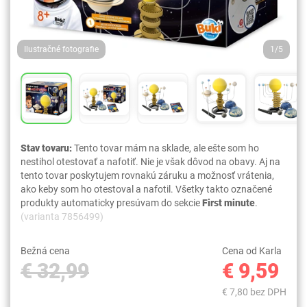
Ilustračné fotografie
1/5
Stav tovaru:
Tento tovar mám na sklade, ale ešte som ho
nestihol otestovať a nafotiť. Nie je však dôvod na obavy. Aj na
tento tovar poskytujem rovnakú záruku a možnosť vrátenia,
ako keby som ho otestoval a nafotil. Všetky takto označené
produkty automaticky presúvam do sekcie
First minute
.
(varianta 7856499)
Bežná cena
Cena od Karla
€ 32,99
€ 9,59
€ 7,80 bez DPH