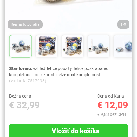
Reálna fotografia
1/9
Stav tovaru:
vzhled: lehce použitý. lehce poškrábané.
kompletnost: nelze určit. nelze určit kompletnost.
(varianta 7517993)
Bežná cena
Cena od Karla
€ 32,99
€ 12,09
€ 9,83 bez DPH
Vložiť do košíka