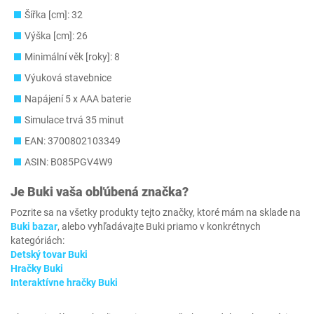
Šířka [cm]: 32
Výška [cm]: 26
Minimální věk [roky]: 8
Výuková stavebnice
Napájení 5 x AAA baterie
Simulace trvá 35 minut
EAN: 3700802103349
ASIN: B085PGV4W9
Je
Buki
vaša obľúbená značka?
Pozrite sa na všetky produkty tejto značky, ktoré mám na sklade na
Buki bazar
, alebo vyhľadávajte Buki priamo v konkrétnych
kategóriách:
Detský tovar Buki
Hračky Buki
Interaktívne hračky Buki