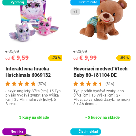
Výpredaj
First minute
+1
€ 35,99
€ 23,99
€ 9,59
€ 9,99
-73 %
-59 %
od
od
Interaktívna hračka
Hovoriaci medveď Vtech
Hatchimals 6069132
Baby 80-181104 DE
(57×)
(81×)
Jazyk: anglický Šířka [cm]: 15 Typ:
Typ: plyšák Vydává zvuky: ano
plyšák Vydává zvuky: ano Výška
Šířka [cm]: 15 Výška [cm]: 27
[cm]: 25 Minimální věk [roky]: 5
Mluví, zpívá, chodí Jazyk: německý
Barva:…
3 x AA demo…
3 kusy na sklade
> 5 kusov na sklade
Novinka
Čistím sklad