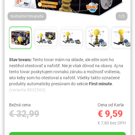
Ilustračné fotografie
1/5
Stav tovaru:
Tento tovar mám na sklade, ale ešte som ho
nestihol otestovať a nafotiť. Nie je však dôvod na obavy. Aj na
tento tovar poskytujem rovnakú záruku a možnosť vrátenia,
ako keby som ho otestoval a nafotil. Všetky takto označené
produkty automaticky presúvam do sekcie
First minute
.
(varianta 8032563)
Bežná cena
Cena od Karla
€ 32,99
€ 9,59
€ 7,80 bez DPH