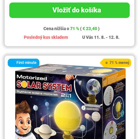
Vložiť do košíka
Cena nižšia o
71 %
(
€ 23,40
)
Posledný kus skladem
U Vás 11. 8. - 12. 8.
First minute
o 71 % menej