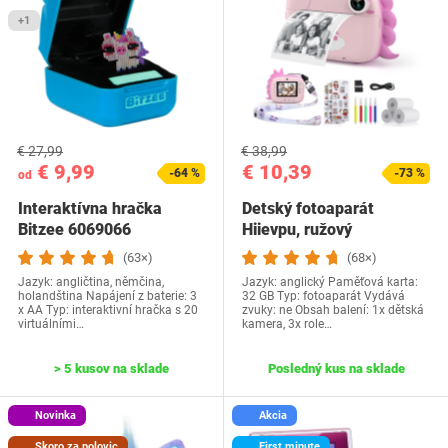
+1
€ 27,99
€ 38,99
€ 9,99
€ 10,39
-64 %
-73 %
od
Interaktívna hračka
Detský fotoaparát
Bitzee 6069066
Hiievpu, ružový
(63×)
(68×)
Jazyk: ‎angličtina, němčina,
Jazyk: anglický Paměťová karta:
holandština ‎Napájení z baterie: 3
32 GB Typ: fotoaparát Vydává
x AA Typ: interaktivní hračka s 20
zvuky: ne Obsah balení: 1x dětská
virtuálními…
kamera, 3x role…
> 5 kusov na sklade
Posledný kus na sklade
Novinka
Akcia
Skoro za polovic
First minute