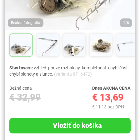
Reálna fotografia
1/6
Stav tovaru:
vzhled: pouze rozbalený. kompletnost: chybí část.
chybí planety a slunce.
(varianta 8716472)
Bežná cena
Dnes AKČNÁ CENA
€ 32,99
€ 13,69
€ 11,13 bez DPH
Vložiť do košíka