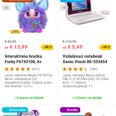
+2
+5
€ 43,99
€ 115,99
€ 13,99
€ 5,49
-68 %
-95 %
od
od
Interaktívna hračka
Vzdelávací notebook
Furby F6743100, 6+
Genio Vtech ‎80-553454
(47×)
(18×)
Jazyk: německý Model: F6743100
Jazyk: německý Barva: růžová
Barva: vícebarevné Typ:
Věk: 5-12 let Šířka [cm]: 26 Výška
interaktivní hračka Vydává zvuky:
[cm]: 17 Velikost
ano Rozměr: ‎12,7 x…
obrazovky [palce]: 17…
> 5 kusov na sklade
> 5 kusov na sklade
Čistím sklad
Novinka