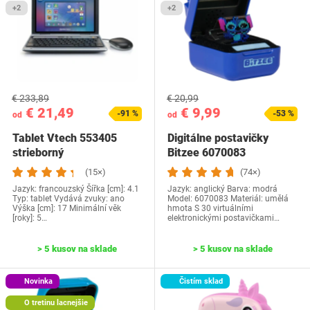
+2
+2
€ 233,89
€ 20,99
€ 21,49
€ 9,99
-91 %
-53 %
od
od
Tablet Vtech ‎553405
Digitálne postavičky
strieborný
Bitzee 6070083
(15×)
(74×)
Jazyk: francouzský Šířka [cm]: 4.1
Jazyk: anglický Barva: modrá
Typ: tablet Vydává zvuky: ano
Model: ‎6070083 Materiál: umělá
Výška [cm]: 17 Minimální věk
hmota S 30 virtuálními
[roky]: 5…
elektronickými postavičkami…
> 5 kusov na sklade
> 5 kusov na sklade
Novinka
Čistím sklad
O tretinu lacnejšie