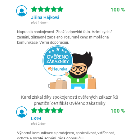
100 %
Jiřina Hájková
před 1 dnem
Naprostá spokojenost. Zboží odpovídá foto. Velmi rychlé
zaslání, důkladně zabaleno, rozumné ceny, mimořádná
komunikace. Velmi doporučuji.
Karel získal díky spokojenosti ověřených zákazníků
prestižní certifikát Ověřeno zákazníky
100 %
LK94
před 2 dny
Výborná komunikace s prodejcem, spolehlivost, vstřícnost,
ochota a rychlé jednání, ráda doporučuji!