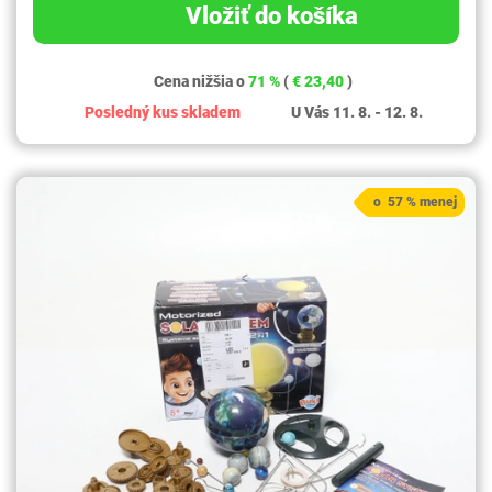
Vložiť do košíka
Cena nižšia o
71 %
(
€ 23,40
)
Posledný kus skladem
U Vás 11. 8. - 12. 8.
o 57 % menej