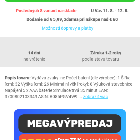
Posledných 8 variant na sklade
U Vás 11. 8. - 12. 8.
Dodanie od € 5,99, zdarma pri nákupe nad € 60
Možnosti dopravy a platby
14 dní
Záruka 1‐2 roky
na vrátenie
podľa stavu tovaru
Popis tovaru:
Vydává zvuky: ne Počet balení (dle výrobce): 1 Šířka
[cm]: 32 Výška [cm]: 26 Minimální věk [roky]: 8 Výuková stavebnice
Napájení 5 x AAA baterie Simulace trvá 35 minut EAN:
3700802103349 ASIN: B085PGV4W9
...
zobraziť viac