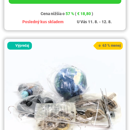
Cena nižšia o
57 %
(
€ 18,80
)
Posledný kus skladem
U Vás 11. 8. - 12. 8.
Výpredaj
o 63 % menej