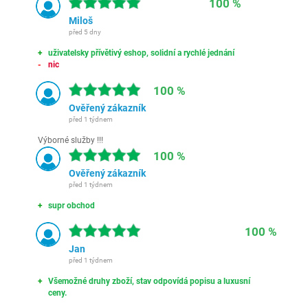
100 %
Miloš
před 5 dny
uživatelsky přívětivý eshop, solidní a rychlé jednání
nic
100 %
Ověřený zákazník
před 1 týdnem
Výborné služby !!!
100 %
Ověřený zákazník
před 1 týdnem
supr obchod
100 %
Jan
před 1 týdnem
Všemožné druhy zboží, stav odpovídá popisu a luxusní
ceny.