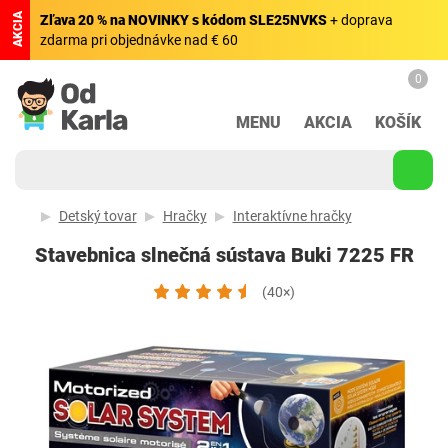
AKCIA
Zľava 20 % na NOVINKY s kódom SLE25NVKS
+ doprava
zdarma pri objednávke nad € 60
0
MENU
AKCIA
KOŠÍK
Detský tovar
Hračky
Interaktívne hračky
Stavebnica slnečná sústava Buki 7225 FR
(40×)