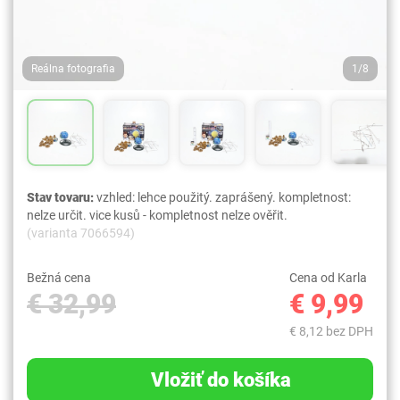
Reálna fotografia
1/8
Stav tovaru:
vzhled: lehce použitý. zaprášený. kompletnost:
nelze určit. vice kusů - kompletnost nelze ověřit.
(varianta 7066594)
Bežná cena
Cena od Karla
€ 32,99
€ 9,99
€ 8,12 bez DPH
Vložiť do košíka