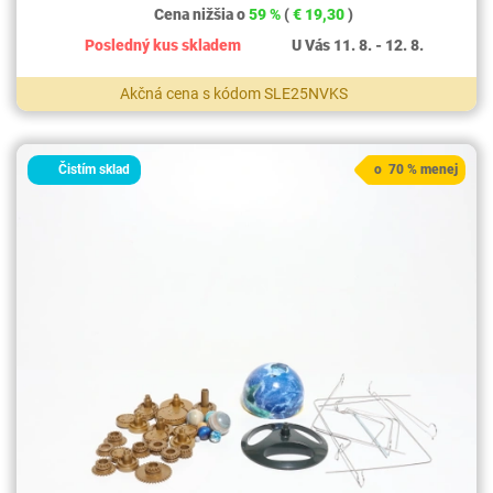
Cena nižšia o
59 %
(
€ 19,30
)
Posledný kus skladem
U Vás 11. 8. - 12. 8.
Akčná cena s kódom SLE25NVKS
Čistím sklad
o 70 % menej