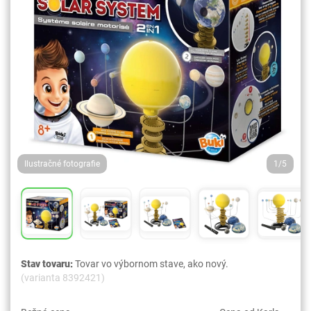
Ilustračné fotografie
1/5
Stav tovaru:
Tovar vo výbornom stave, ako nový.
(varianta 8392421)