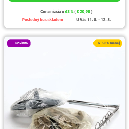
Cena nižšia o
63 %
(
€ 20,90
)
Posledný kus skladem
U Vás 11. 8. - 12. 8.
Novinka
o 59 % menej