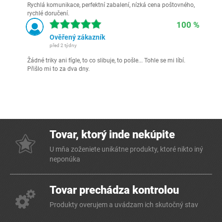
Rychlá komunikace, perfektní zabalení, nízká cena poštovného,
rychlé doručení.
100 %
Ověřený zákazník
před 2 týdny
Žádné triky ani fígle, to co slibuje, to pošle... Tohle se mi líbí.
Přišlo mi to za dva dny.
Tovar, ktorý inde nekúpite
U mňa zoženiete unikátne produkty, ktoré nikto iný
neponúka
Tovar prechádza kontrolou
Produkty overujem a uvádzam ich skutočný stav