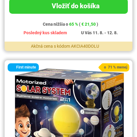
Vložiť do košíka
Cena nižšia o
65 %
(
€ 21,50
)
Posledný kus skladem
U Vás 11. 8. - 12. 8.
Akčná cena s kódom AKCIA40DOLU
First minute
o 71 % menej