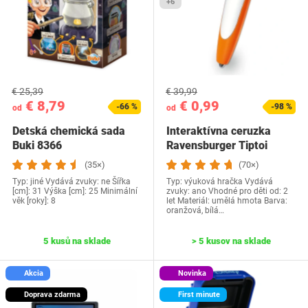
+6
€ 25,39
€ 39,99
€ 8,79
€ 0,99
-66 %
-98 %
od
od
Detská chemická sada
Interaktívna ceruzka
Buki 8366
Ravensburger Tiptoi
00110
(35×)
(70×)
Typ: jiné Vydává zvuky: ne Šířka
Typ: výuková hračka Vydává
[cm]: 31 Výška [cm]: 25 Minimální
zvuky: ano Vhodné pro děti od: 2
věk [roky]: 8
let Materiál: umělá hmota Barva:
oranžová, bílá…
5 kusů na sklade
> 5 kusov na sklade
Akcia
Novinka
Doprava zdarma
First minute