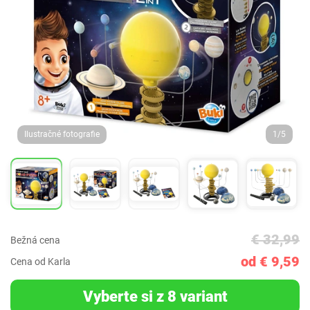
Ilustračné fotografie
1/5
€ 32,99
Bežná cena
od € 9,59
Cena od Karla
Vyberte si z 8 variant