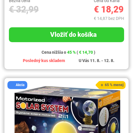
Bežná cena
Cena od Karla
€ 32,99
€ 18,29
€ 14,87 bez DPH
Vložiť do košíka
Cena nižšia o
45 %
(
€ 14,70
)
Posledný kus skladem
U Vás 11. 8. - 12. 8.
Akcia
o 65 % menej