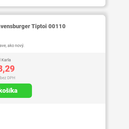
103000001927429
avensburger Tiptoi 00110
ve, ako nový.
 Karla
8,29
 bez DPH
 košíka