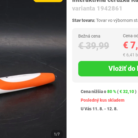
varianta 1942861
Stav tovaru:
Tovar vo výbornom sta
Cena od
Bežná cena
€ 7
€ 39,99
€ 6,41 
Vložiť do
Cena nižšia o
80 %
(
€ 32,10
)
Posledný kus skladem
U Vás 11. 8. - 12. 8.
1/7