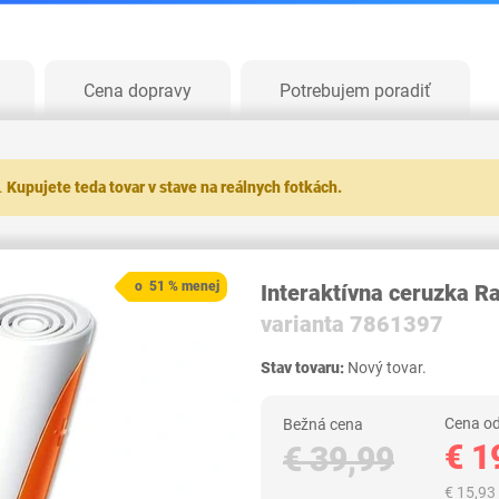
Cena dopravy
Potrebujem poradiť
.
Kupujete teda tovar v stave na reálnych fotkách.
o 51 % menej
Interaktívna ceruzka R
varianta 7861397
Stav tovaru:
Nový tovar.
Cena od
Bežná cena
€ 1
€ 39,99
€ 15,93