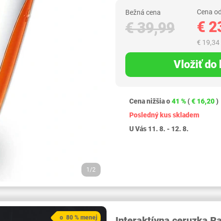
Cena od
Bežná cena
€ 2
€ 39,99
€ 19,34
Vložiť do
Cena nižšia o
41 %
(
€ 16,20
)
Posledný kus skladem
U Vás 11. 8. - 12. 8.
1/2
o 80 % menej
Interaktívna ceruzka R