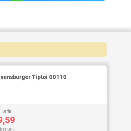
RID000006789211
avensburger Tiptoi 00110
 Karla
9,59
 bez DPH