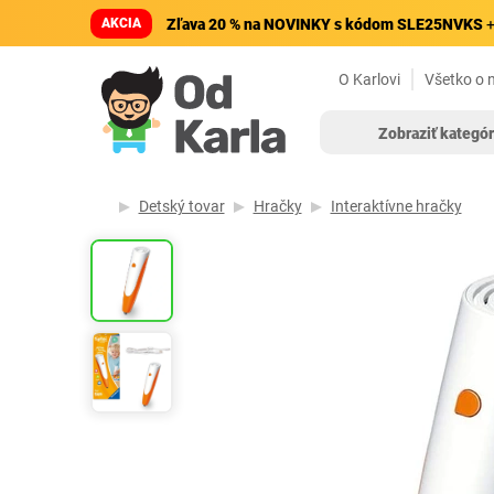
AKCIA
Zľava 20 % na NOVINKY s kódom SLE25NVKS
+
O Karlovi
Všetko o 
Zobraziť kategór
Detský tovar
Hračky
Interaktívne hračky