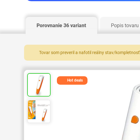
Porovnanie 36 variant
Popis tovaru
Tovar som preveril a nafotil reálny stav/kompletnosť
Hot deals