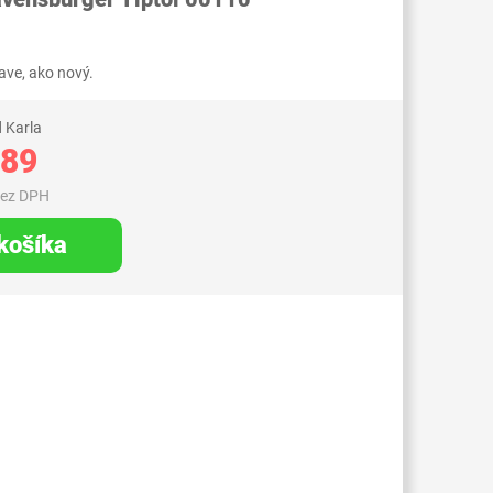
ve, ako nový.
 Karla
,89
bez DPH
 košíka