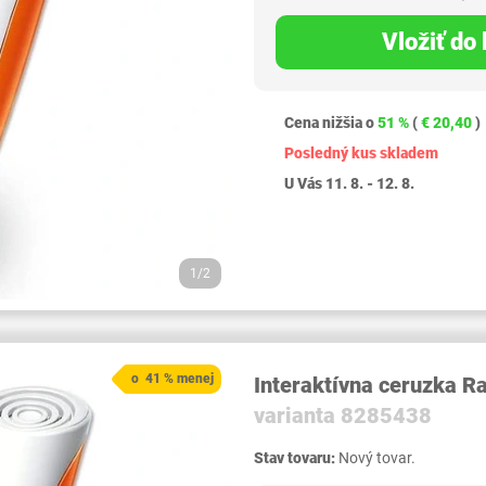
Vložiť do
Cena nižšia o
51 %
(
€ 20,40
)
Posledný kus skladem
U Vás 11. 8. - 12. 8.
1/2
o 41 % menej
Interaktívna ceruzka R
varianta 8285438
Stav tovaru:
Nový tovar.