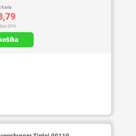
 Karla
3,79
 bez DPH
 košíka
103000001942861
avensburger Tiptoi 00110