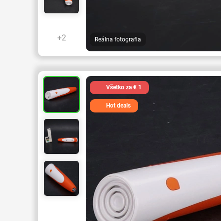
+2
Reálna fotografia
Všetko za € 1
Hot deals