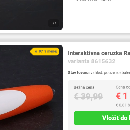
1/7
o 97 % menej
Interaktívna ceruzka R
varianta 8615632
Stav tovaru:
vzhled: pouze rozbalen
Cena od
Bežná cena
€ 1
€ 39,99
€ 0,81 
Vložiť do