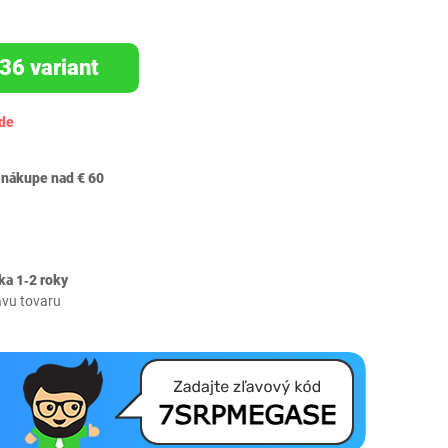
 36 variant
ade
 nákupe nad € 60
ka 1‐2 roky
avu tovaru