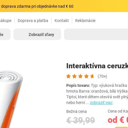
 doprava zdarma pri objednávke nad € 60
nákupe
Doprava a platba
Kontakt
Reklamácie
ie
Zobraziť zľavy
Interaktívna ceruz
(70×)
Popis tovaru:
Typ: výuková hračka V
hmota Barva: oranžová, bílá Výška:
Tiptoi, které dětem otevírá svět pl
nebo herní
...
zobraziť viac
Cena od Ka
Bežná cena
od € 
€ 39,99