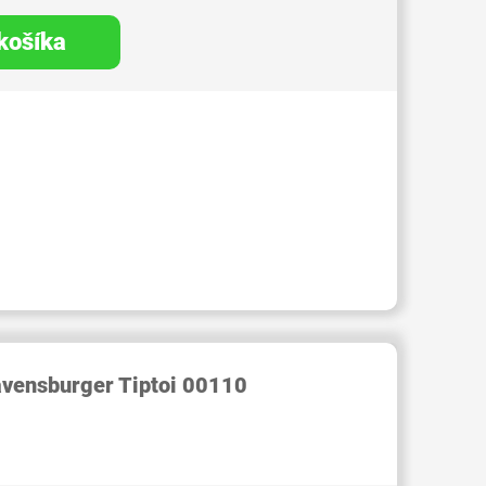
 košíka
RID000007249249
avensburger Tiptoi 00110