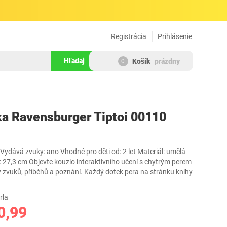
Registrácia
Prihlásenie
Hľadaj
Košík
prázdny
0
697584
ka Ravensburger Tiptoi 00110
ydává zvuky: ano Vhodné pro děti od: 2 let Materiál: umělá
 27,3 cm Objevte kouzlo interaktivního učení s chytrým perem
ný zvuků, příběhů a poznání. Každý dotek pera na stránku knihy
rla
0,99