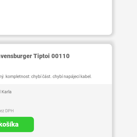
RID000007543483
avensburger Tiptoi 00110
ý. kompletnost: chybí část. chybí napájecí kabel.
 Karla
bez DPH
 košíka