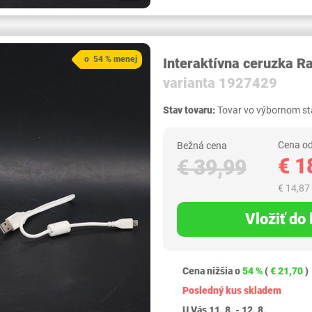
o 54 % menej
Interaktívna ceruzka R
varianta 1927429
Stav tovaru:
Tovar vo výbornom sta
Cena od
Bežná cena
€ 1
€ 39,99
€ 14,87
Vložiť do
Cena nižšia o
54 %
(
€ 21,70
)
Posledný kus skladem
U Vás 11. 8. - 12. 8.