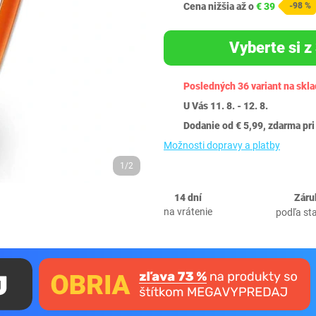
Cena nižšia až o
€ 39
-98 %
Vyberte si z
Posledných 36 variant na skl
U Vás 11. 8. - 12. 8.
Dodanie od € 5,99, zdarma pri
Možnosti dopravy a platby
1/2
14 dní
Záru
na vrátenie
podľa st