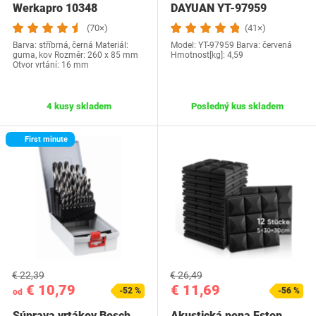
Werkapro 10348
DAYUAN YT-97959
(70×)
(41×)
Barva: stříbrná, černá Materiál:
Model: ‎YT-97959 Barva: červená
guma, kov Rozměr: 260 x 85 mm
Hmotnost[kg]: 4,59
Otvor vrtání: 16 mm
4 kusy skladem
Posledný kus skladem
First minute
€ 22,39
€ 26,49
€ 10,79
€ 11,69
-52 %
-56 %
od
Súprava vrtákov Bosch
Akustická pena Fstop