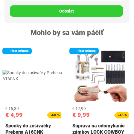
Odoslať
Mohlo by sa vám páčiť
First minute
First minute
€ 15,39
€ 17,99
€ 4,99
€ 9,99
-68 %
-45 %
Sponky do zošívačky
Súprava na odomykanie
Prebena A16CNK
zámkov LOCK COWBOY