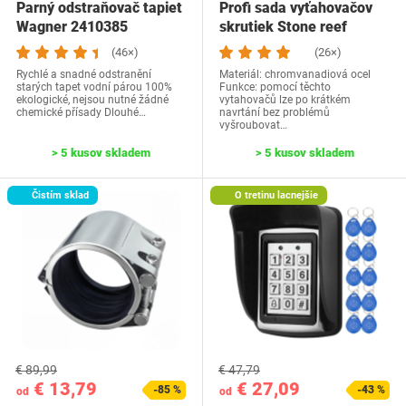
Parný odstraňovač tapiet
Profi sada vyťahovačov
Wagner ‎2410385
skrutiek Stone reef
(46×)
(26×)
Rychlé a snadné odstranění
Materiál: chromvanadiová ocel
starých tapet vodní párou 100%
Funkce: pomocí těchto
ekologické, nejsou nutné žádné
vytahovačů lze po krátkém
chemické přísady Dlouhé…
navrtání bez problémů
vyšroubovat…
> 5 kusov skladem
> 5 kusov skladem
Čistím sklad
O tretinu lacnejšie
€ 89,99
€ 47,79
€ 13,79
€ 27,09
-85 %
-43 %
od
od