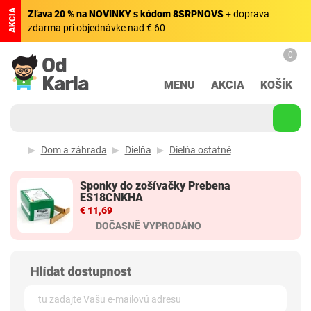
AKCIA
Zľava 20 % na NOVINKY s kódom 8SRPNOVS
+ doprava
zdarma pri objednávke nad € 60
0
MENU
AKCIA
KOŠÍK
Dom a záhrada
Dielňa
Dielňa ostatné
Sponky do zošívačky Prebena
ES18CNKHA
€ 11,69