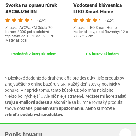
Svorka na opravu rúrok
Vodotesná klávesnica
AYCWJZM DN
LIBO Smart Home
(20×)
(22×)
Značka: AYCWJZM Odolá 20
Značka: LIBO Smart Home
barům / 300 psi a odolává
Materiál: kov, plast Rozměry: 12 x
teplotám od 10 °C do +200 °C
7.8 x 2.7 cm
Materiál: ocel
Posledné 2 kusy skladem
> 5 kusov skladem
⚡ Bleskové dodanie do druhého dňa pre desiatky tisíc produktov
z najväčšieho online bazáru v SR. Každý deň stovky noviniek v
ponuke. A napriek tomu, tento kúsok už odo mňa nekúpite.
Niekto bol rýchlejší... Ale nič nie je stratené. Môžete mi
hore zadať
svoju e-mailovú adresu
a akonáhle sa ku mne rovnaký produkt
znova dostane,
pošlem Vám upozornenie
. Alebo si môžete
vybrať z podobných produktov.
Popis tovaru