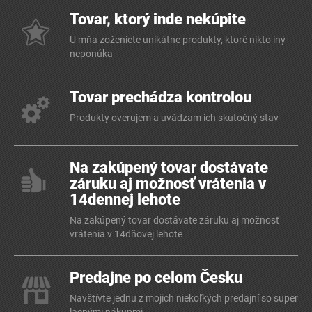
Tovar, ktorý inde nekúpite
U mňa zoženiete unikátne produkty, ktoré nikto iný
neponúka
Tovar prechádza kontrolou
Produkty overujem a uvádzam ich skutočný stav
Na zakúpený tovar dostávate
záruku aj možnosť vrátenia v
14dennej lehote
Na zakúpený tovar dostávate záruku aj možnosť
vrátenia v 14dňovej lehote
Predajne po celom Česku
Navštívte jednu z mojich niekoľkých predajní so super