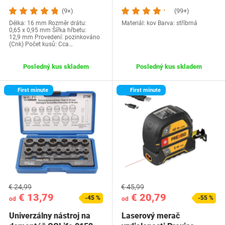
(9×)
(99+)
Délka: 16 mm Rozměr drátu:
Materiál: kov Barva: stříbrná
0,65 x 0,95 mm Šířka hřbetu:
12,9 mm Provedení: pozinkováno
(Cnk) Počet kusů: Cca…
Posledný kus skladem
Posledný kus skladem
First minute
First minute
€ 24,99
€ 45,99
€ 13,79
€ 20,79
-45 %
-55 %
od
od
Univerzálny nástroj na
Laserový merač