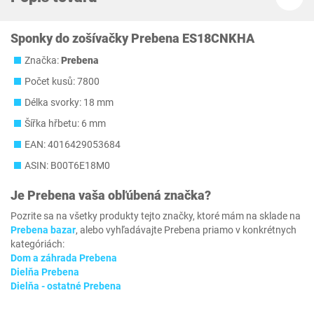
Sponky do zošívačky Prebena ES18CNKHA
Značka:
Prebena
Počet kusů: 7800
Délka svorky: 18 mm
Šířka hřbetu: 6 mm
EAN: 4016429053684
ASIN: B00T6E18M0
Je
Prebena
vaša obľúbená značka?
Pozrite sa na všetky produkty tejto značky, ktoré mám na sklade na
Prebena bazar
, alebo vyhľadávajte Prebena priamo v konkrétnych
kategóriách:
Dom a záhrada Prebena
Dielňa Prebena
Dielňa - ostatné Prebena