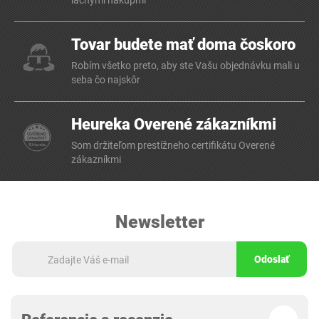
lacnými nákupmi
Tovar budete mať doma čoskoro
Robím všetko preto, aby ste Vašu objednávku mali u
seba čo najskôr
Heureka Overené zákazníkmi
Som držiteľom prestížneho certifikátu Overené
zákazníkmi
Newsletter
Odoslať