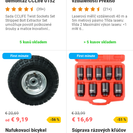
demontáž CCLife 0152
vzdialenosti Prexiso
PLT40LIA
(39×)
(21×)
Sada CCLIFE Twist Sockets Set
Laserový měřič vzdálenosti 40 m a
Stripped Bolt Extractor Set
5m metrový pásmo Třída laseru:
umožňuje povolit poškozené
třída 2 Maximální výkon laseru: <1
šrouby a matice Inovativní…
mW 6…
5 kusů skladem
> 5 kusov skladem
First minute
First minute
€ 20,69
€ 33,99
€ 9,19
€ 16,69
-56 %
-51 %
od
Nafukovací bicykel
Súprava rázových kľúčov