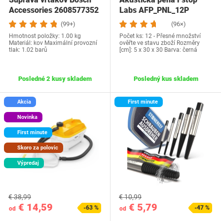
Accessories 2608577352
Labs AFP_PNL_12P
(99+)
(96×)
Hmotnost položky: 1.00 kg
Počet ks: 12 - Přesné množství
Materiál: kov Maximální provozní
ověřte ve stavu zboží Rozměry
tlak: 1.02 barů
[cm]: 5 x 30 x 30 Barva: černá
Posledné 2 kusy skladem
Posledný kus skladem
Akcia
First minute
Novinka
First minute
Skoro za polovic
Výpredaj
€ 38,99
€ 10,99
€ 14,59
€ 5,79
-63 %
-47 %
od
od