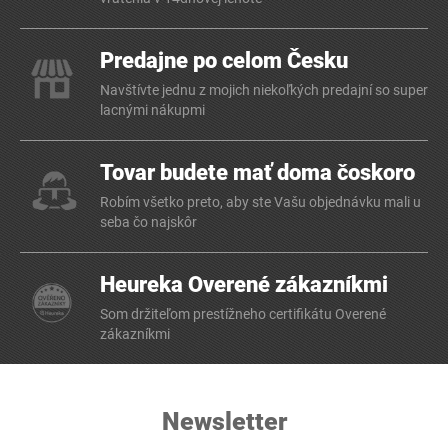
Predajne po celom Česku
Navštívte jednu z mojich niekoľkých predajní so super
lacnými nákupmi
Tovar budete mať doma čoskoro
Robím všetko preto, aby ste Vašu objednávku mali u
seba čo najskôr
Heureka Overené zákazníkmi
Som držiteľom prestížneho certifikátu Overené
zákazníkmi
Newsletter