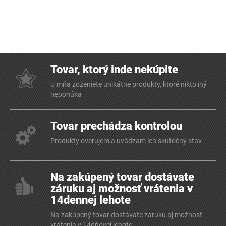
Tovar, ktorý inde nekúpite
U mňa zoženiete unikátne produkty, ktoré nikto iný
neponúka
Tovar prechádza kontrolou
Produkty overujem a uvádzam ich skutočný stav
Na zakúpený tovar dostávate
záruku aj možnosť vrátenia v
14dennej lehote
Na zakúpený tovar dostávate záruku aj možnosť
vrátenia v 14dňovej lehote