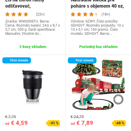
odšťavovač,
poháre s objemom 40 oz,
nehrdzavejúca
balenie 2…
(22×)
(18×)
hliníková…
Značka: WANGDEFU. Barva:
Výrobce: GZWY. Číslo položky:
Černá. Rozměry balení: 24,6 x 8,7 x
GDHGVT. Rozměry produktu: 10 x
5,7 cm; 300 g. Další specifikace:
10 x 0,1 cm; 160 gramů. Číslo
Manuální, Vhodné do…
modelu: GDHGVT. Barva:…
3 kusy skladem
Posledný kus skladem
First minute
First minute
€ 7,79
€ 24,79
€ 4,59
€ 7,89
-41 %
-68 %
od
od