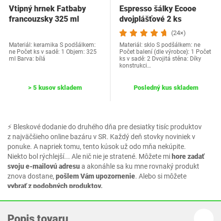
Vtipný hrnek Fatbaby
Espresso šálky Ecooe
francouzsky 325 ml
dvojplášťové 2 ks
(24×)
Materiál: keramika S podšálkem:
Materiál: sklo S podšálkem: ne
ne Počet ks v sadě: 1 Objem: 325
Počet balení (dle výrobce): 1 Počet
ml Barva: bílá
ks v sadě: 2 Dvojitá stěna: Díky
konstrukci…
> 5 kusov skladem
Posledný kus skladem
⚡ Bleskové dodanie do druhého dňa pre desiatky tisíc produktov
z najväčšieho online bazáru v SR. Každý deň stovky noviniek v
ponuke. A napriek tomu, tento kúsok už odo mňa nekúpite.
Niekto bol rýchlejší... Ale nič nie je stratené. Môžete mi
hore zadať
svoju e-mailovú adresu
a akonáhle sa ku mne rovnaký produkt
znova dostane,
pošlem Vám upozornenie
. Alebo si môžete
vybrať z podobných produktov.
Popis tovaru