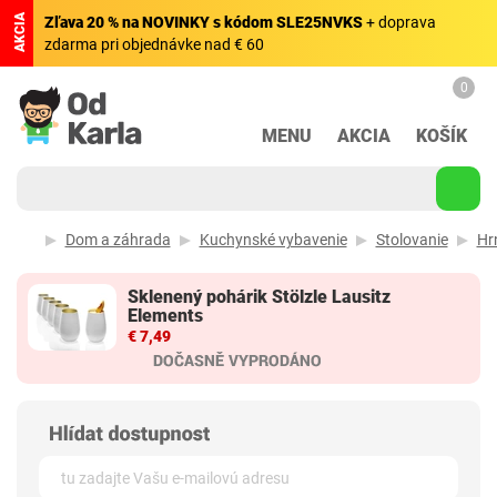
AKCIA
Zľava 20 % na NOVINKY s kódom SLE25NVKS
+ doprava
zdarma pri objednávke nad € 60
0
MENU
AKCIA
KOŠÍK
Dom a záhrada
Kuchynské vybavenie
Stolovanie
Hr
Sklenený pohárik Stölzle Lausitz
Elements
€ 7,49