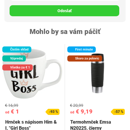
Odoslať
Mohlo by sa vám páčiť
Čistím sklad
First minute
Výpredaj
Skoro za polovic
Všetko za € 1
€ 16,99
€ 20,99
€ 1
€ 9,19
-93 %
-57 %
od
od
Hrnček s nápisom Him &
Termohrnček Emsa
I, "Girl Boss"
N20225, čierny