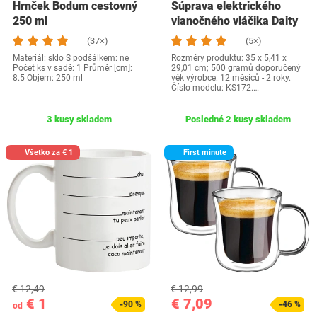
Hrnček Bodum cestovný
Súprava elektrického
250 ml
vianočného vláčika Daity
s jemným…
(37×)
(5×)
Materiál: sklo S podšálkem: ne
Rozměry produktu: 35 x 5,41 x
Počet ks v sadě: 1 Průměr [cm]:
29,01 cm; 500 gramů doporučený
8.5 Objem: 250 ml
věk výrobce: 12 měsíců - 2 roky.
Číslo modelu: KS172.…
3 kusy skladem
Posledné 2 kusy skladem
Všetko za € 1
First minute
€ 12,49
€ 12,99
€ 1
€ 7,09
-90 %
-46 %
od