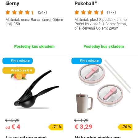
čierny
Pokeball "
(24×)
(17×)
Materiál: nerez Barva: černá Objem
Materiál: plast S podšálkem: ne
[ml]: 350
Počet ks v sadě: 1 Barva: černá,
bílá, červená Objem: 290ml
Posledný kus skladem
Posledný kus skladem
First minute
First minute
Všetko za € 4
€ 13,99
€ 11,09
€ 4
€ 3,29
-71 %
-70 %
od
Lis na citrón ručný
Náhradné viečka pre