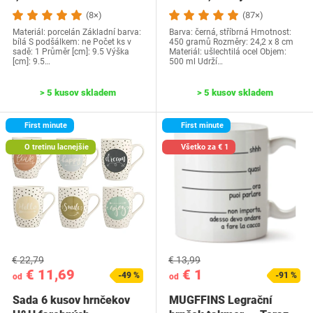
(8×)
(87×)
Materiál: porcelán Základní barva:
Barva: černá, stříbrná Hmotnost:
bílá S podšálkem: ne Počet ks v
450 gramů Rozměry: 24,2 x 8 cm
sadě: 1 Průměr [cm]: 9.5 Výška
Materiál: ušlechtilá ocel Objem:
[cm]: 9.5…
500 ml Udrží…
> 5 kusov skladem
> 5 kusov skladem
First minute
First minute
O tretinu lacnejšie
Všetko za € 1
€ 22,79
€ 13,99
€ 11,69
€ 1
-49 %
-91 %
od
od
Sada 6 kusov hrnčekov
MUGFFINS Legrační