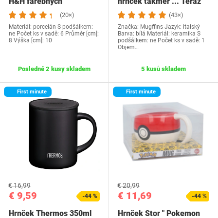
H&H farebných
hrnček takmer ... Teraz
sa musím vykakať…
(20×)
(43×)
Materiál: porcelán S podšálkem:
Značka: Mugffins Jazyk: italský
ne Počet ks v sadě: 6 Průměr [cm]:
Barva: bílá Materiál: keramika S
8 Výška [cm]: 10
podšálkem: ne Počet ks v sadě: 1
Objem…
Posledné 2 kusy skladem
5 kusů skladem
First minute
First minute
€ 16,99
€ 20,99
€ 9,59
€ 11,69
-44 %
-44 %
Hrnček Thermos 350ml
Hrnček Stor " Pokemon