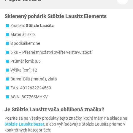
Sklenený pohárik Stölzle Lausitz Elements
Značka:
Stölzle Lausitz
Materiál: sklo
S podšálkem: ne
6 ks – Přesné množství ověřte ve stavu zboží
Průměr [cm]: 8.5
Výška [cm]: 12
Barva: Bílá (matná), zlatá
EAN: 4012632224569
ASIN: B0776SMHKV
Je
Stölzle Lausitz
vaša obľúbená značka?
Pozrite sa na všetky produkty tejto značky, ktoré mám na sklade na
Stölzle Lausitz bazar
, alebo vyhľadávajte Stölzle Lausitz priamo v
konkrétnych kategóriách: