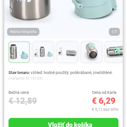
Reálna fotografia
1/7
Stav tovaru:
vzhled: hodně použitý. poškrábané, znečištěné.
(varianta 8114133)
Bežná cena
Cena od Karla
€ 12,89
€ 6,29
€ 5,11 bez DPH
Vložiť do košíka