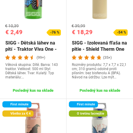
€ 10,39
€ 39,99
€ 2,49
€ 18,29
-76 %
-54 %
SIGG - Dětská láhev na
SIGG - Izolovaná fľaša na
pití - Traktor Viva One -
pitie - Shield Therm One
Vhodné pro…
Opti…
(99+)
(35×)
Věková skupina: Dítě. Barva: 143
Rozměry produktu: 7,7 x 7,7 x 22,1
traktor. Velikost: 500 ml Styl:
cm; 310 gramů odolné proti
Dětská láhev. Tvar: Kulatý. Typ
plísním: bez bisfenolu A (BPA).
materiálu:…
Návod na údržbu: Lze mýt…
Posledný kus na sklade
Posledný kus na sklade
First minute
First minute
Všetko za € 4
O tretinu lacnejšie