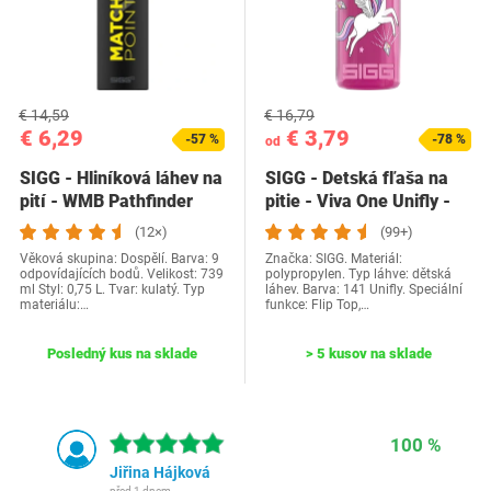
€ 14,59
€ 16,79
€ 6,29
€ 3,79
-57 %
-78 %
od
SIGG - Hliníková láhev na
SIGG - Detská fľaša na
pití - WMB Pathfinder
pitie - Viva One Unifly -
Match Point…
Vhodné pre…
(12×)
(99+)
Věková skupina: Dospělí. Barva: 9
Značka: SIGG. Materiál:
odpovídajících bodů. Velikost: 739
polypropylen. Typ láhve: dětská
ml Styl: 0,75 L. Tvar: kulatý. Typ
láhev. Barva: 141 Unifly. Speciální
materiálu:…
funkce: Flip Top,…
Posledný kus na sklade
> 5 kusov na sklade
100 %
Jiřina Hájková
před 1 dnem