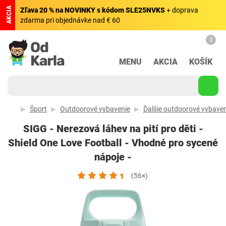
AKCIA
Zľava 20 % na NOVINKY s kódom SLE25NVKS
+ doprava
zdarma pri objednávke nad € 60
0
MENU
AKCIA
KOŠÍK
Šport
Outdoorové vybavenie
Ďalšie outdoorové vybaven
SIGG - Nerezová láhev na pití pro děti -
Shield One Love Football - Vhodné pro sycené
nápoje -
(56×)