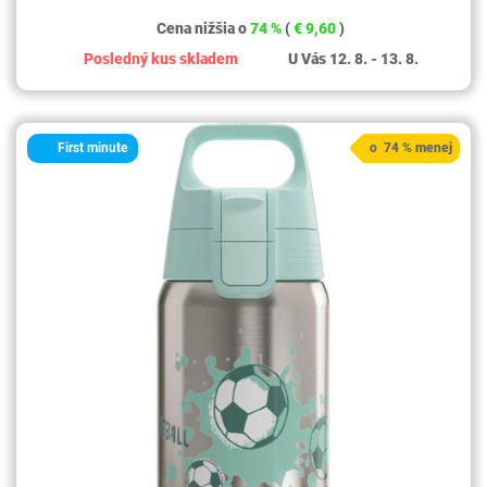
Cena nižšia o
74 %
(
€ 9,60
)
Posledný kus skladem
U Vás 12. 8. - 13. 8.
First minute
o 74 % menej