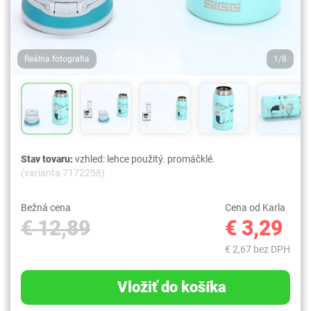
Reálna fotografia
1/8
Stav tovaru:
vzhled: lehce použitý. promáčklé.
(varianta 7172258)
Bežná cena
Cena od Karla
€ 12,89
€ 3,29
€ 2,67 bez DPH
Vložiť do košíka