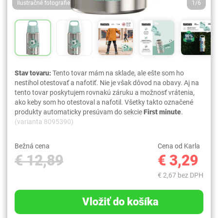
Ilustračné fotografie
1/6
Stav tovaru:
Tento tovar mám na sklade, ale ešte som ho
nestihol otestovať a nafotiť. Nie je však dôvod na obavy. Aj na
tento tovar poskytujem rovnakú záruku a možnosť vrátenia,
ako keby som ho otestoval a nafotil. Všetky takto označené
produkty automaticky presúvam do sekcie
First minute
.
(varianta 8095390)
Bežná cena
Cena od Karla
€ 12,89
€ 3,29
€ 2,67 bez DPH
Vložiť do košíka