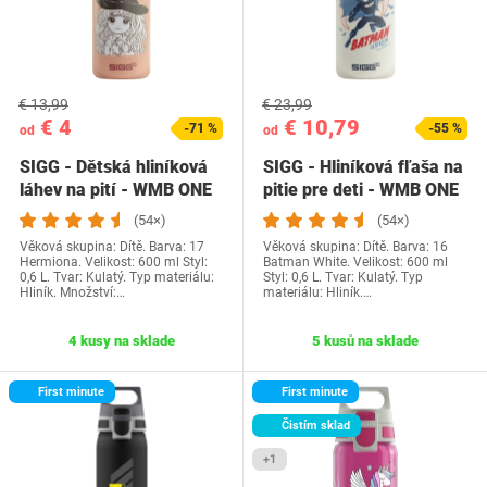
€ 13,99
€ 23,99
€ 4
€ 10,79
-71 %
-55 %
od
od
SIGG - Dětská hliníková
SIGG - Hliníková fľaša na
láhev na pití - WMB ONE
pitie pre deti - WMB ONE
Hermione -…
Batman…
(54×)
(54×)
Věková skupina: Dítě. Barva: 17
Věková skupina: Dítě. Barva: 16
Hermiona. Velikost: 600 ml Styl:
Batman White. Velikost: 600 ml
0,6 L. Tvar: Kulatý. Typ materiálu:
Styl: 0,6 L. Tvar: Kulatý. Typ
Hliník. Množství:…
materiálu: Hliník.…
4 kusy na sklade
5 kusů na sklade
First minute
First minute
Čistím sklad
+1