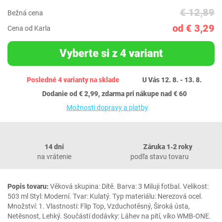
€ 12,89
Bežná cena
od € 3,29
Cena od Karla
Vyberte si z 4 variant
Posledné 4 varianty na sklade
U Vás 12. 8. - 13. 8.
Dodanie od € 2,99, zdarma pri nákupe nad € 60
Možnosti dopravy a platby
14 dní
Záruka 1‐2 roky
na vrátenie
podľa stavu tovaru
Popis tovaru:
Věková skupina: Dítě. Barva: 3 Miluji fotbal. Velikost:
503 ml Styl: Moderní. Tvar: Kulatý. Typ materiálu: Nerezová ocel.
Množství: 1. Vlastnosti: Flip Top, Vzduchotěsný, Široká ústa,
Netěsnost, Lehký. Součástí dodávky: Láhev na pití, víko WMB-ONE.