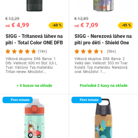
€ 12,29
€ 12,89
€ 4,99
€ 7,09
-60 %
-45 %
od
od
SIGG - Tritanová láhev na
SIGG - Nerezová láhev na
pití - Total Color ONE DFB
pití pro děti - Shield One
One…
Great…
(18×)
(56×)
Věková skupina: Dítě. Barva: 1
Věková skupina: Dítě. Barva: 2
Dfb. Velikost: 600 ml Styl: 0,6 L.
Velký den. Velikost: 503 ml Tvar:
Tvar: Válcový. Typ materiálu:
Kulatý. Typ materiálu: Nerezová
Tritan renew. Množství:…
ocel. Množství: 1.…
> 5 kusov na sklade
Posledné 2 kusy na sklade
First minute
First minute