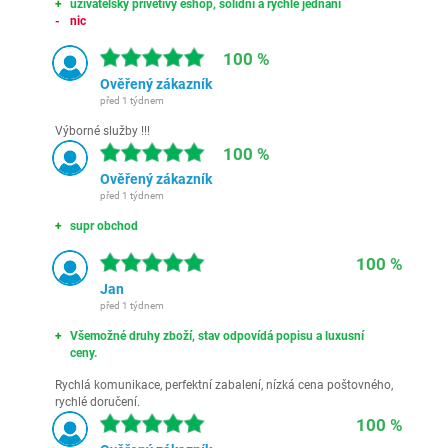
uživatelsky přívětivý eshop, solidní a rychlé jednání
nic
100 %
Ověřený zákazník
před 1 týdnem
Výborné služby !!!
100 %
Ověřený zákazník
před 1 týdnem
supr obchod
100 %
Jan
před 1 týdnem
Všemožné druhy zboží, stav odpovídá popisu a luxusní
ceny.
Rychlá komunikace, perfektní zabalení, nízká cena poštovného,
rychlé doručení.
100 %