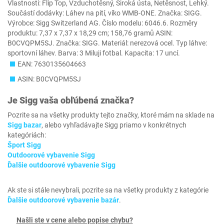
Vlastnosti: Flip Top, Vzduchotěsný, Široká ústa, Netěsnost, Lehký.
Součástí dodávky: Láhev na pití, víko WMB-ONE. Značka: SIGG.
Výrobce: Sigg Switzerland AG. Číslo modelu: 6046.6. Rozměry
produktu: 7,37 x 7,37 x 18,29 cm; 158,76 gramů ASIN:
B0CVQPM5SJ. Značka: SIGG. Materiál: nerezová ocel. Typ láhve:
sportovní láhev. Barva: 3 Miluji fotbal. Kapacita: 17 uncí.
EAN: 7630135604663
ASIN: B0CVQPM5SJ
Je
Sigg
vaša obľúbená značka?
Pozrite sa na všetky produkty tejto značky, ktoré mám na sklade na
Sigg bazar
, alebo vyhľadávajte Sigg priamo v konkrétnych
kategóriách:
Šport Sigg
Outdoorové vybavenie Sigg
Ďalšie outdoorové vybavenie Sigg
Ak ste si stále nevybrali, pozrite sa na všetky produkty z kategórie
Ďalšie outdoorové vybavenie bazár
.
Našli ste v cene alebo popise chybu?