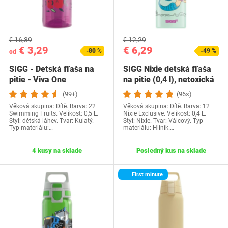
€ 16,89
€ 12,29
€ 3,29
€ 6,29
-80 %
-49 %
od
SIGG - Detská fľaša na
SIGG Nixie detská fľaša
pitie - Viva One
na pitie (0,4 l), netoxická
Swimming Fruits -…
detská…
(99+)
(96×)
Věková skupina: Dítě. Barva: 22
Věková skupina: Dítě. Barva: 12
Swimming Fruits. Velikost: 0,5 L.
Nixie Exclusive. Velikost: 0,4 L.
Styl: dětská láhev. Tvar: Kulatý.
Styl: Nixie. Tvar: Válcový. Typ
Typ materiálu:…
materiálu: Hliník.…
4 kusy na sklade
Posledný kus na sklade
First minute