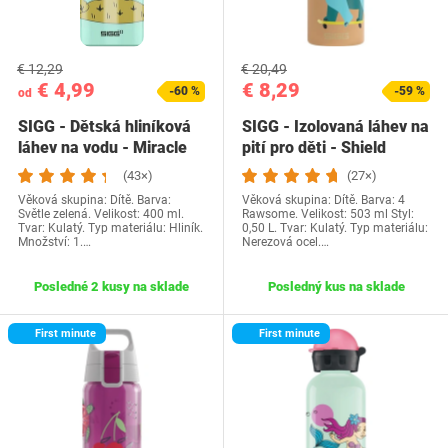
€ 12,29
€ 20,49
€ 4,99
€ 8,29
-60 %
-59 %
od
SIGG - Dětská hliníková
SIGG - Izolovaná láhev na
láhev na vodu - Miracle
pití pro děti - Shield
Tractor - S…
Therm One…
(43×)
(27×)
Věková skupina: Dítě. Barva:
Věková skupina: Dítě. Barva: 4
Světle zelená. Velikost: 400 ml.
Rawsome. Velikost: 503 ml Styl:
Tvar: Kulatý. Typ materiálu: Hliník.
0,50 L. Tvar: Kulatý. Typ materiálu:
Množství: 1.…
Nerezová ocel.…
Posledné 2 kusy na sklade
Posledný kus na sklade
First minute
First minute