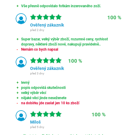
Vše přesně odpovídalo fotkám inzerovaného zoží.
100 %
Ověřený zákazník
před 2 dny
Super bazar, velký výběr zboží, rozumné ceny, rychlost
dopravy, některé zboží nové, nakupuji pravidelně..
Nemám co bych napsal
100 %
Ověřený zákazník
před 3 dny
levný
popis odpovídá skutečnosti
velký výběr věcí
nějaké věci jinde neseženete
na dobírku jde zaslat jen 10 ks zboží
100 %
Miloš
před 5 dny