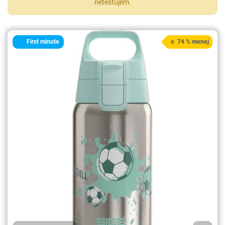
netestujem.
First minute
o 74 % menej