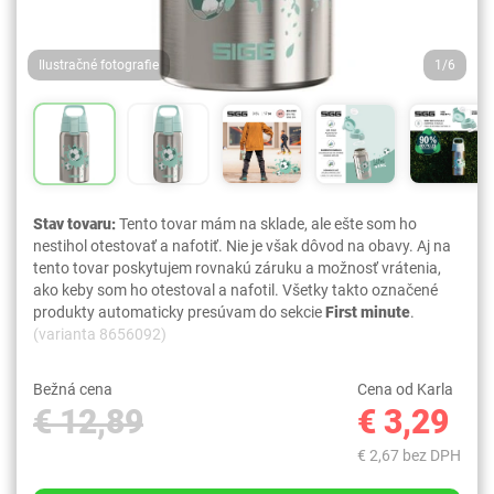
Ilustračné fotografie
1/6
Stav tovaru:
Tento tovar mám na sklade, ale ešte som ho
nestihol otestovať a nafotiť. Nie je však dôvod na obavy. Aj na
tento tovar poskytujem rovnakú záruku a možnosť vrátenia,
ako keby som ho otestoval a nafotil. Všetky takto označené
produkty automaticky presúvam do sekcie
First minute
.
(varianta 8656092)
Bežná cena
Cena od Karla
€ 12,89
€ 3,29
€ 2,67 bez DPH