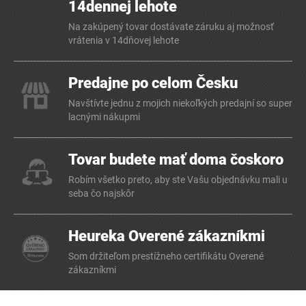
14dennej lehote
Na zakúpený tovar dostávate záruku aj možnosť
vrátenia v 14dňovej lehote
Predajne po celom Česku
Navštívte jednu z mojich niekoľkých predajní so super
lacnými nákupmi
Tovar budete mať doma čoskoro
Robím všetko preto, aby ste Vašu objednávku mali u
seba čo najskôr
Heureka Overené zákazníkmi
Som držiteľom prestížneho certifikátu Overené
zákazníkmi