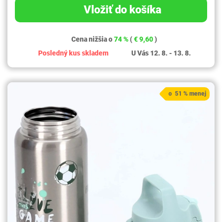
Vložiť do košíka
Cena nižšia o
74 %
(
€ 9,60
)
Posledný kus skladem
U Vás 12. 8. - 13. 8.
o 51 % menej