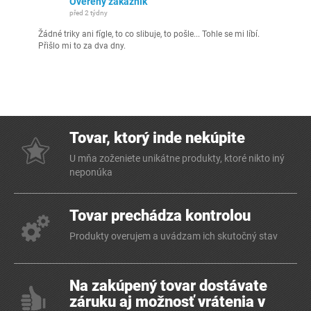
Ověřený zákazník
před 2 týdny
Žádné triky ani fígle, to co slibuje, to pošle... Tohle se mi líbí.
Přišlo mi to za dva dny.
Tovar, ktorý inde nekúpite
U mňa zoženiete unikátne produkty, ktoré nikto iný
neponúka
Tovar prechádza kontrolou
Produkty overujem a uvádzam ich skutočný stav
Na zakúpený tovar dostávate
záruku aj možnosť vrátenia v