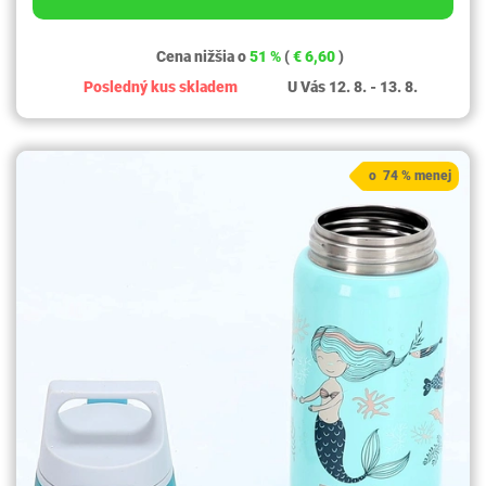
Cena nižšia o
51 %
(
€ 6,60
)
Posledný kus skladem
U Vás 12. 8. - 13. 8.
o 74 % menej