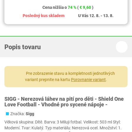
Cena nižšia o
74 %
(
€ 9,60
)
Posledný kus skladem
U Vás 12. 8. - 13. 8.
Popis tovaru
Pre zobrazenie stavu a kompletnosti jednotlivých
variant prepnite na kartu
Porovnanie variant
.
SIGG - Nerezová láhev na pití pro děti - Shield One
Love Football - Vhodné pro sycené nápoje -
Značka:
Sigg
Věková skupina: Dítě. Barva: 3 Miluji fotbal. Velikost: 503 ml Styl:
Moderní. Tvar: Kulatý. Typ materiálu: Nerezová ocel. Množství: 1.