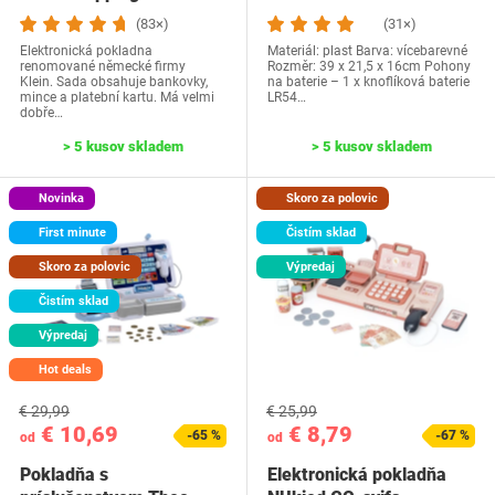
(83×)
(31×)
Elektronická pokladna
Materiál: plast Barva: vícebarevné
renomované německé firmy
Rozměr: 39 x 21,5 x 16cm Pohony
Klein. Sada obsahuje bankovky,
na baterie – 1 x knoflíková baterie
mince a platební kartu. Má velmi
LR54…
dobře…
> 5 kusov skladem
> 5 kusov skladem
Novinka
Skoro za polovic
First minute
Čistím sklad
Skoro za polovic
Výpredaj
Čistím sklad
Výpredaj
Hot deals
€ 29,99
€ 25,99
€ 10,69
€ 8,79
-65 %
-67 %
od
od
Pokladňa s
Elektronická pokladňa