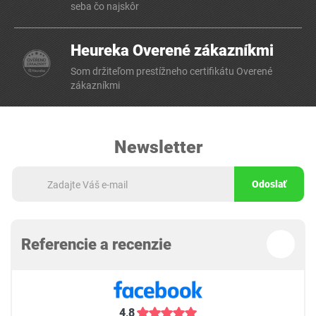
seba čo najskôr
Heureka Overené zákazníkmi
Som držiteľom prestížneho certifikátu Overené
zákazníkmi
Newsletter
Odoslať
Referencie a recenzie
4,8