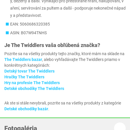
y, dezerty a další. Vynikající pro předstírané hraní, nakupování, v
aření, servírování za pultem a další - podporuje nekonečné nápad
y a představivost.
EAN: 5060686320385
ASIN: B07W94TNHS
Je
The Twiddlers
vaša obľúbená značka?
Pozrite sa na všetky produkty tejto značky, ktoré mám na sklade na
The Twiddlers bazar
, alebo vyhľadávajte The Twiddlers priamo v
konkrétnych kategóriách:
Detský tovar The Twiddlers
Hračky The Twiddlers
Hry na profesie The Twiddlers
Detské obchodíky The Twiddlers
Ak ste si stále nevybrali, pozrite sa na všetky produkty z kategórie
Detské obchodíky bazár
.
Fotogaléria