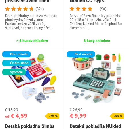
príslušenstvom Theo
NUkied GC-syjfs
Klein 9324
(32×)
(9×)
Druh: pokladny a peníze Materiál:
Barva: růžová Rozměry produktu:
plast Vydává zvuky: ano
‎33 x 15 x 16 cm Min. věk: 3 let
Funkce: může vážit zboží,
Značka: Nukied Materiál: plast Se
skenovat, nahrávat ceny přes…
skenerem a…
> 5 kusov skladem
3 kusy skladem
First minute
First minute
Čistím sklad
Výpredaj
€ 18,29
€ 26,99
€ 4,59
€ 9,99
-75 %
-63 %
od
Detská pokladňa Simba
Detská pokladňa NUkied