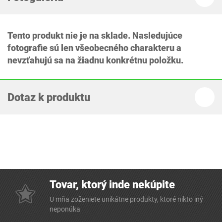
Tento produkt nie je na sklade. Nasledujúce
fotografie sú len všeobecného charakteru a
nevzťahujú sa na žiadnu konkrétnu položku.
Dotaz k produktu
Tovar, ktorý inde nekúpite
U mňa zoženiete unikátne produkty, ktoré nikto iný
neponúka