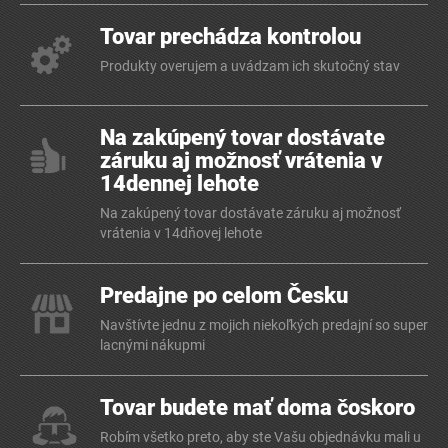
Tovar prechádza kontrolou
Produkty overujem a uvádzam ich skutočný stav
Na zakúpený tovar dostávate
záruku aj možnosť vrátenia v
14dennej lehote
Na zakúpený tovar dostávate záruku aj možnosť
vrátenia v 14dňovej lehote
Predajne po celom Česku
Navštívte jednu z mojich niekoľkých predajní so super
lacnými nákupmi
Tovar budete mať doma čoskoro
Robím všetko preto, aby ste Vašu objednávku mali u