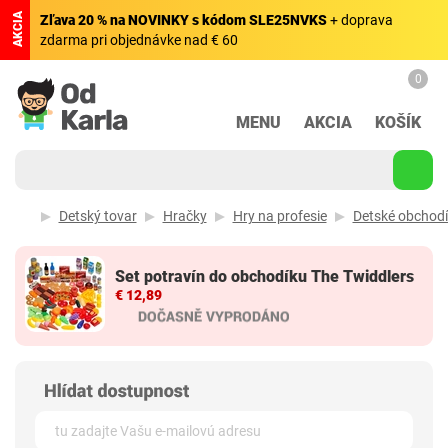
AKCIA
Zľava 20 % na NOVINKY s kódom SLE25NVKS
+ doprava
zdarma pri objednávke nad € 60
0
MENU
AKCIA
KOŠÍK
Detský tovar
Hračky
Hry na profesie
Detské obchodí
Set potravín do obchodíku The Twiddlers
€ 12,89