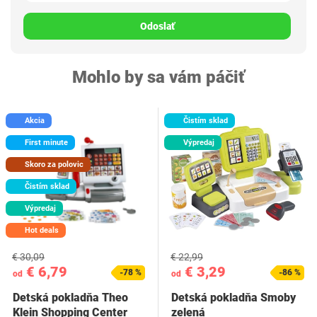
Odoslať
Mohlo by sa vám páčiť
Akcia
Čistím sklad
First minute
Výpredaj
Skoro za polovic
Čistím sklad
Výpredaj
Hot deals
€ 30,09
€ 22,99
€ 6,79
€ 3,29
-78 %
-86 %
od
od
Detská pokladňa Theo
Detská pokladňa Smoby
Klein Shopping Center
zelená