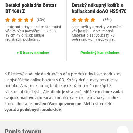
Detská pokladňa Battat
Detský nákupný košík s
‎BT4681Z
kolieskami deAO ‎HS5470
(60×)
(65×)
Druh: pokladny a peníze Minimální
Druh: košíky a vozíky Minimální
věk [roky]: 3 Rozměry: 30 × 26 ×
věk [roky]: 3 Barva: modrá
19 cm 49 dílů: obsahuje
Materiál: plast Součástí 78
registrační pokladnu…
potravinových výrobků na…
> 5 kusov skladem
Posledný kus skladem
⚡ Bleskové dodanie do druhého dňa pre desiatky tisíc produktov
z najväčšieho online bazáru v SR. Každý deň stovky noviniek v
ponuke. A napriek tomu, tento kúsok už odo mňa nekúpite.
Niekto bol rýchlejší... Ale nič nie je stratené. Môžete mi
hore zadať
svoju e-mailovú adresu
a akonáhle sa ku mne rovnaký produkt
znova dostane,
pošlem Vám upozornenie
. Alebo si môžete
vybrať z podobných produktov.
Popis tovaru