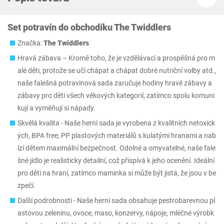
Set potravín do obchodíku The Twiddlers
Značka:
The Twiddlers
Hravá zábava – Kromě toho, že je vzdělávací a prospěšná pro m
alé děti, protože se učí chápat a chápat dobré nutriční volby atd.,
naše falešná potravinová sada zaručuje hodiny hravé zábavy a
zábavy pro děti všech věkových kategorií, zatímco spolu komuni
kují a vyměňují si nápady.
Skvělá kvalita - Naše herní sada je vyrobena z kvalitních netoxick
ých, BPA free, PP plastových materiálů s kulatými hranami a nab
ízí dětem maximální bezpečnost. Odolné a omyvatelné, naše fale
šné jídlo je realisticky detailní, což přispívá k jeho ocenění. Ideální
pro děti na hraní, zatímco maminka si může být jistá, že jsou v be
zpečí.
Další podrobnosti - Naše herní sada obsahuje pestrobarevnou pl
astovou zeleninu, ovoce, maso, konzervy, nápoje, mléčné výrobk