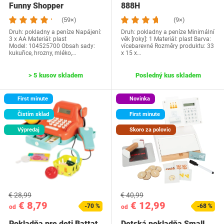
Funny Shopper
‎888H
104525700
(59×)
(9×)
Druh: pokladny a peníze Napájení:
Druh: pokladny a peníze Minimální
3 x AA Materiál: plast
věk [roky]: 1 Materiál: plast Barva:
Model: 104525700 Obsah sady:
vícebarevné Rozměry produktu‎: 33
kukuřice, hrozny, mléko,…
x 15 x…
> 5 kusov skladem
Posledný kus skladem
First minute
Novinka
Čistím sklad
First minute
Výpredaj
Skoro za polovic
€ 28,99
€ 40,99
€ 8,79
€ 12,99
-70 %
-68 %
od
od
Pokladňa pre deti Battat
Detská pokladňa Small