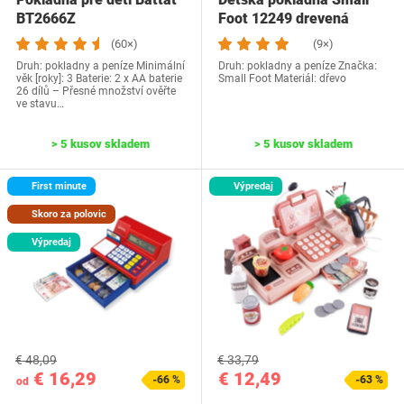
‎BT2666Z
Foot 12249 drevená
(60×)
(9×)
Druh: pokladny a peníze Minimální
Druh: pokladny a peníze Značka:
věk [roky]: 3 Baterie: 2 x AA baterie
Small Foot Materiál: dřevo
26 dílů – Přesné množství ověřte
ve stavu…
> 5 kusov skladem
> 5 kusov skladem
First minute
Výpredaj
Skoro za polovic
Výpredaj
€ 48,09
€ 33,79
€ 16,29
€ 12,49
-66 %
-63 %
od