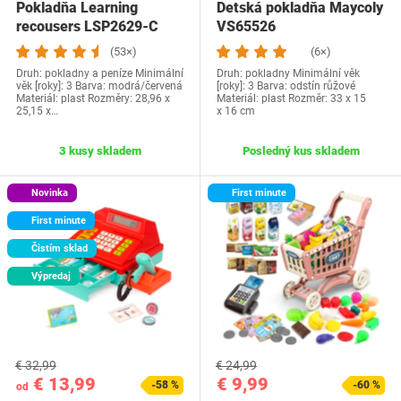
Pokladňa Learning
Detská pokladňa Maycoly
recousers LSP2629-C
VS65526
(53×)
(6×)
Druh: pokladny a peníze Minimální
Druh: pokladny Minimální věk
věk [roky]: 3 Barva: modrá/červená
[roky]: 3 Barva: odstín růžové
Materiál: plast Rozměry: 28,96 x
Materiál: plast Rozměr: 33 x 15
25,15 x…
x 16 cm
3 kusy skladem
Posledný kus skladem
Novinka
First minute
First minute
Čistím sklad
Výpredaj
€ 32,99
€ 24,99
€ 13,99
€ 9,99
-58 %
-60 %
od