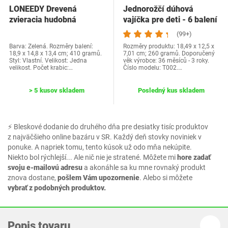
LONEEDY Drevená
Jednorožčí dúhová
zvieracia hudobná
vajíčka pre deti - 6 balení
skrinka s ruským
Unicorn…
(99+)
kolesom…
Barva: Zelená. Rozměry balení:
Rozměry produktu: 18,49 x 12,5 x
18,9 x 14,8 x 13,4 cm; 410 gramů.
7,01 cm; 260 gramů. Doporučený
Styl: Vlastní. Velikost: Jedna
věk výrobce: 36 měsíců - 3 roky.
velikost. Počet krabic:…
Číslo modelu: T002.…
> 5 kusov skladem
Posledný kus skladem
⚡ Bleskové dodanie do druhého dňa pre desiatky tisíc produktov
z najväčšieho online bazáru v SR. Každý deň stovky noviniek v
ponuke. A napriek tomu, tento kúsok už odo mňa nekúpite.
Niekto bol rýchlejší... Ale nič nie je stratené. Môžete mi
hore zadať
svoju e-mailovú adresu
a akonáhle sa ku mne rovnaký produkt
znova dostane,
pošlem Vám upozornenie
. Alebo si môžete
vybrať z podobných produktov.
Popis tovaru