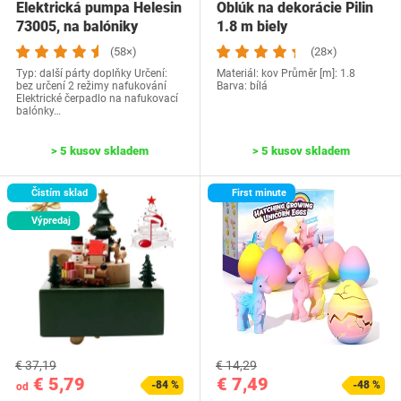
Elektrická pumpa Helesin
Oblúk na dekorácie Pilin
‎73005, na balóniky
1.8 m biely
(58×)
(28×)
Typ: další párty doplňky Určení:
Materiál: kov Průměr [m]: 1.8
bez určení 2 režimy nafukování
Barva: bílá
Elektrické čerpadlo na nafukovací
balónky…
> 5 kusov skladem
> 5 kusov skladem
Čistím sklad
First minute
Výpredaj
€ 37,19
€ 14,29
€ 5,79
€ 7,49
-84 %
-48 %
od