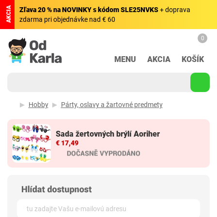
AKCIA
Zľava 20 % na NOVINKY s kódom SLE25NVKS
+ doprava
zdarma pri objednávke nad € 60
0
MENU
AKCIA
KOŠÍK
Hobby
Párty, oslavy a žartovné predmety
Sada žertovných brýlí Aoriher
€ 17,49