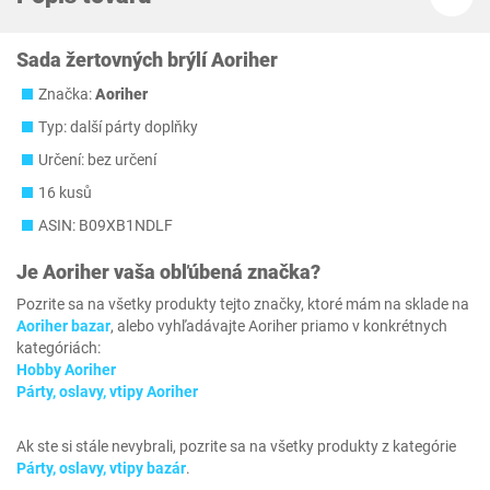
Sada žertovných brýlí Aoriher
Značka:
Aoriher
Typ: další párty doplňky
Určení: bez určení
16 kusů
ASIN: B09XB1NDLF
Je
Aoriher
vaša obľúbená značka?
Pozrite sa na všetky produkty tejto značky, ktoré mám na sklade na
Aoriher bazar
, alebo vyhľadávajte Aoriher priamo v konkrétnych
kategóriách:
Hobby Aoriher
Párty, oslavy, vtipy Aoriher
Ak ste si stále nevybrali, pozrite sa na všetky produkty z kategórie
Párty, oslavy, vtipy bazár
.