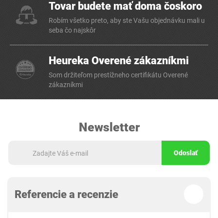
Tovar budete mať doma čoskoro
Robím všetko preto, aby ste Vašu objednávku mali u
seba čo najskôr
Heureka Overené zákazníkmi
Som držiteľom prestížneho certifikátu Overené
zákazníkmi
Newsletter
Odoslať
Referencie a recenzie