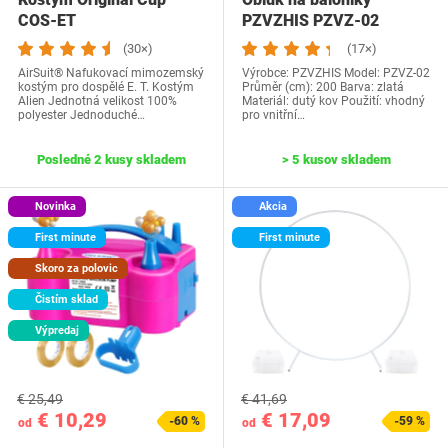
‎COS-ET
PZVZHIS PZVZ-02
(30×)
(17×)
AirSuit® Nafukovací mimozemský
Výrobce: PZVZHIS Model: ‎PZVZ-02
kostým pro dospělé E. T. Kostým
Průměr (cm): 200 Barva: zlatá
Alien Jednotná velikost 100%
Materiál: dutý kov Použití: vhodný
polyester Jednoduché…
pro vnitřní…
Posledné 2 kusy skladem
> 5 kusov skladem
Novinka
Akcia
First minute
First minute
Skoro za polovic
Čistím sklad
Výpredaj
€ 25,49
€ 41,69
€ 10,29
€ 17,09
-60 %
-59 %
od
od