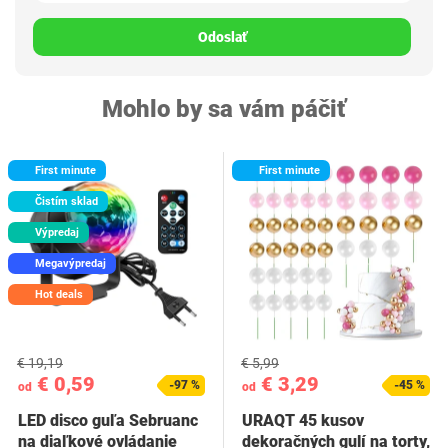
Odoslať
Mohlo by sa vám páčiť
First minute
First minute
Čistím sklad
Výpredaj
Megavýpredaj
Hot deals
€ 19,19
€ 5,99
€ 0,59
€ 3,29
-97 %
-45 %
od
od
LED disco guľa Sebruanc
URAQT 45 kusov
na diaľkové ovládanie
dekoračných gulí na torty,