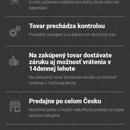
U mňa zoženiete unikátne produkty, ktoré nikto iný
neponúka
Tovar prechádza kontrolou
Produkty overujem a uvádzam ich skutočný stav
Na zakúpený tovar dostávate
záruku aj možnosť vrátenia v
14dennej lehote
Na zakúpený tovar dostávate záruku aj možnosť
vrátenia v 14dňovej lehote
Predajne po celom Česku
Navštívte jednu z mojich niekoľkých predajní so super
lacnými nákupmi