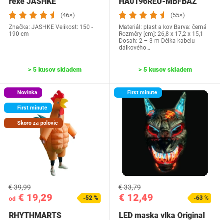
rexe JASHKE
‎HA0196REU-MBFBAZ
(46×)
(55×)
Značka: JASHKE Velikost: 150 -
Materiál: plast a kov Barva: černá
190 cm
Rozměry [cm]: 26,8 x 17,2 x 15,1
Dosah: 2 – 3 m Délka kabelu
dálkového…
> 5 kusov skladem
> 5 kusov skladem
Novinka
First minute
First minute
Skoro za polovic
€ 39,99
€ 33,79
€ 19,29
€ 12,49
-52 %
-63 %
od
RHYTHMARTS
LED maska vlka Original