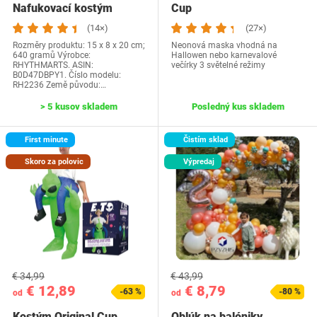
Nafukovací kostým
Cup
kurčaťa pre dospelých
(14×)
(27×)
Kostým…
Rozměry produktu: 15 x 8 x 20 cm;
Neonová maska vhodná na
640 gramů Výrobce:
Hallowen nebo karnevalové
RHYTHMARTS. ASIN:
večírky 3 světelné režimy
B0D47DBPY1. Číslo modelu:
RH2236 Země původu:…
> 5 kusov skladem
Posledný kus skladem
First minute
Čistím sklad
Skoro za polovic
Výpredaj
€ 34,99
€ 43,99
€ 12,89
€ 8,79
-63 %
-80 %
od
od
Kostým Original Cup
Oblúk na balóniky