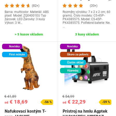
ozdoby na torty,…
(82×)
(20×)
Barva: multicolor Materiál: ABS
Rozměry výrobku: 7 x 2 x 2 cm; 60
plast Model: ‎ZQ04001EU Typ
gramů. Číslo modelu: C5-45P-
žárovek: LED Žárovky: 3 kusy
PK4385575. Model: C5-45P-
Výkon: 3 W…
PK4385575. Potřebné baterie: Ne.
…
> 5 kusov skladem
3 kusy skladem
Novinka
Novinka
First minute
Skoro za polovic
Čistím sklad
Výpredaj
€ 41,89
€ 54,99
€ 18,69
€ 22,29
-56 %
-59 %
od
od
Nafukovací kostým T-
Prístroj na hmlu Agptek