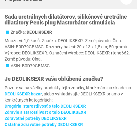
Sada uretrálnych dilatátorov, silikónové uretrálne
dilatátory Penis plug Masturbátor stimulácia
Značka:
‎DEOLIKSEXR
Množství: 1,0 kusů. Značka: DEOLIKSEXR. Země původu: Čína.
ASIN: B0D79GBMSG. Rozměry balení: 20 x 13 x 1,5 cm; 50 gramů
Výrobce: DEOLIKSEXR. Označení výrobce: DEOLIKSEXR-rtghg662.
Země původu: Čína.
ASIN: B0D79GBMSG
Je
‎DEOLIKSEXR
vaša obľúbená značka?
Pozrite sa na všetky produkty tejto značky, ktoré mám na sklade na
‎DEOLIKSEXR bazar
, alebo vyhľadávajte ‎DEOLIKSEXR priamo v
konkrétnych kategóriách:
Drogéria, starostlivosť o telo ‎DEOLIKSEXR
Zdravie a starostlivosť o telo ‎DEOLIKSEXR
Zdravotné potreby ‎DEOLIKSEXR
Ostatné zdravotné potreby ‎DEOLIKSEXR