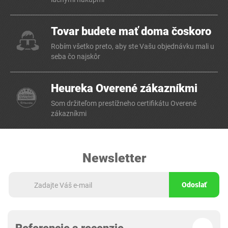
Tovar budete mať doma čoskoro
Robím všetko preto, aby ste Vašu objednávku mali u
seba čo najskôr
Heureka Overené zákazníkmi
Som držiteľom prestížneho certifikátu Overené
zákazníkmi
Newsletter
Odoslať