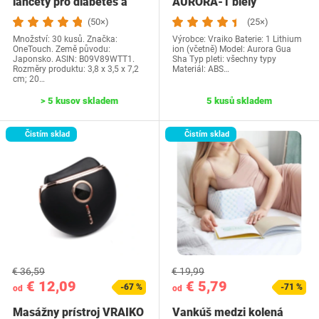
lancety pro diabetes a
AURORA-1 biely
měření…
(50×)
(25×)
Množství: 30 kusů. Značka:
Výrobce: Vraiko Baterie: 1 Lithium
OneTouch. Země původu:
ion (včetně) Model: Aurora Gua
Japonsko. ASIN: B09V89WTT1.
Sha Typ pleti: všechny typy
Rozměry produktu: 3,8 x 3,5 x 7,2
Materiál: ABS…
cm; 20…
> 5 kusov skladem
5 kusů skladem
Čistím sklad
Čistím sklad
€ 36,59
€ 19,99
€ 12,09
€ 5,79
-67 %
-71 %
od
od
Masážny prístroj VRAIKO
Vankúš medzi kolená