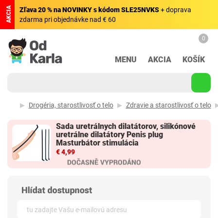
AKCIA
Zľava 20 % na NOVINKY s kódom SLE25NVKS
+ doprava
zdarma pri objednávke nad € 60
0
MENU
AKCIA
KOŠÍK
Drogéria, starostlivosť o telo
Zdravie a starostlivosť o telo
Sada uretrálnych dilatátorov, silikónové
uretrálne dilatátory Penis plug
Masturbátor stimulácia
€ 4,99