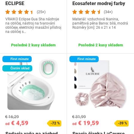
ECLIPSE
Ecosafeter modrej farby
(25×)
(34×)
VRAIKO Eclipse Gua Sha nástroje
Materiál: vzduchová tkanina,
na obličej, nástroj na tvarování
paměťová pěna Barva: bílá, modrá
obličeje, elektrický masážní přístroj
Rozměry [cm]: 26 x 21 x 14
na obličej s…
Posledné 2 kusy skladem
Posledné 2 kusy skladem
First minute
First minute
Čistím sklad
€ 16,29
€ 31,99
€ 4,59
€ 19,59
-72 %
-39 %
od
od
Sedacia vaňa na záchod
Spacia čiapka LaCourse