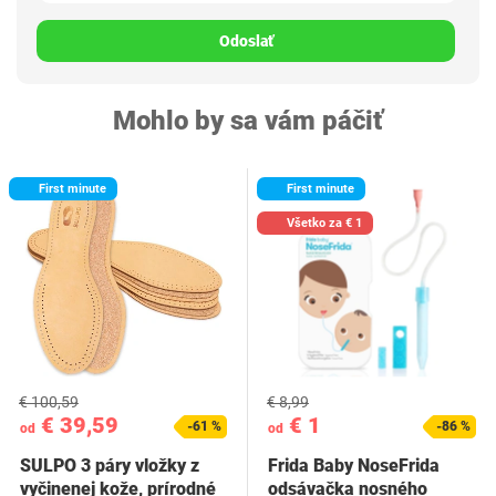
Odoslať
Mohlo by sa vám páčiť
First minute
First minute
Všetko za € 1
€ 100,59
€ 8,99
€ 39,59
€ 1
-61 %
-86 %
od
od
SULPO 3 páry vložky z
Frida Baby NoseFrida
vyčinenej kože, prírodné
odsávačka nosného