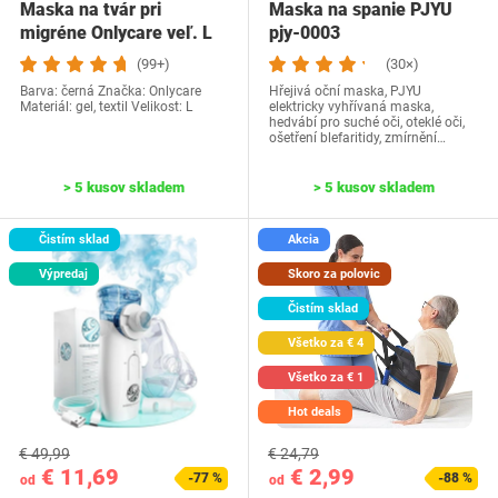
Maska na tvár pri
Maska na spanie PJYU
migréne Onlycare veľ. L
pjy-0003
(99+)
(30×)
Barva: černá Značka: Onlycare
Hřejivá oční maska, PJYU
Materiál: gel, textil Velikost: L
elektricky vyhřívaná maska,
hedvábí pro suché oči, oteklé oči,
ošetření blefaritidy, zmírnění…
> 5 kusov skladem
> 5 kusov skladem
Čistím sklad
Akcia
Výpredaj
Skoro za polovic
Čistím sklad
Všetko za € 4
Všetko za € 1
Hot deals
€ 49,99
€ 24,79
€ 11,69
€ 2,99
-77 %
-88 %
od
od