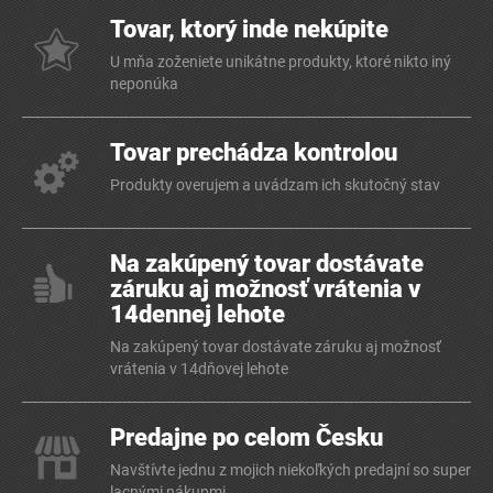
Tovar, ktorý inde nekúpite
U mňa zoženiete unikátne produkty, ktoré nikto iný
neponúka
Tovar prechádza kontrolou
Produkty overujem a uvádzam ich skutočný stav
Na zakúpený tovar dostávate
záruku aj možnosť vrátenia v
14dennej lehote
Na zakúpený tovar dostávate záruku aj možnosť
vrátenia v 14dňovej lehote
Predajne po celom Česku
Navštívte jednu z mojich niekoľkých predajní so super
lacnými nákupmi