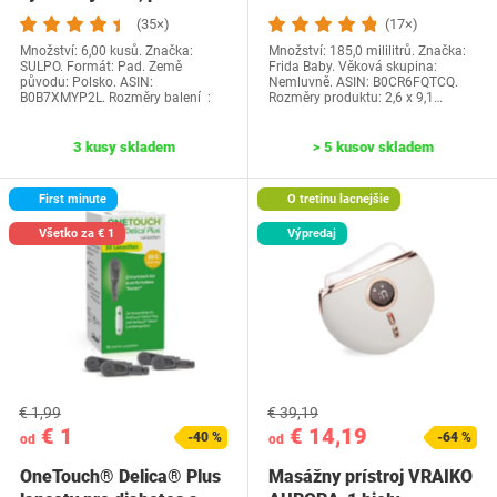
korkové…
sekrétu, vrátane 4…
(35×)
(17×)
Množství: 6,00 kusů. Značka:
Množství: 185,0 mililitrů. Značka:
SULPO. Formát: Pad. Země
Frida Baby. Věková skupina:
původu: Polsko. ASIN:
Nemluvně. ASIN: B0CR6FQTCQ.
B0B7XMYP2L. Rozměry balení ‏ :
Rozměry produktu: 2,6 x 9,1…
3 kusy skladem
> 5 kusov skladem
First minute
O tretinu lacnejšie
Všetko za € 1
Výpredaj
€ 1,99
€ 39,19
€ 1
€ 14,19
-40 %
-64 %
od
od
OneTouch® Delica® Plus
Masážny prístroj VRAIKO