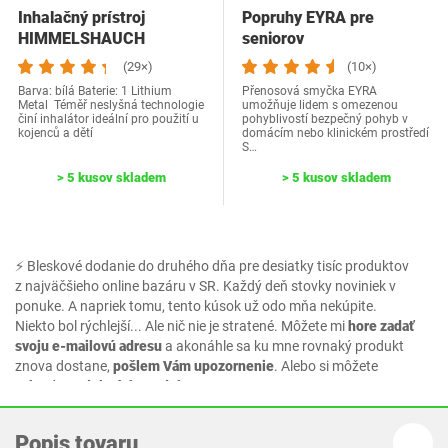
Inhalačný prístroj
Popruhy ‎EYRA pre
‎HIMMELSHAUCH
seniorov
MEDICAL
(29×)
(10×)
Barva: bílá Baterie: 1 Lithium
Přenosová smyčka EYRA
Metal Téměř neslyšná technologie
umožňuje lidem s omezenou
činí inhalátor ideální pro použití u
pohyblivostí bezpečný pohyb v
kojenců a dětí
domácím nebo klinickém prostředí
S…
> 5 kusov skladem
> 5 kusov skladem
⚡ Bleskové dodanie do druhého dňa pre desiatky tisíc produktov
z najväčšieho online bazáru v SR. Každý deň stovky noviniek v
ponuke. A napriek tomu, tento kúsok už odo mňa nekúpite.
Niekto bol rýchlejší... Ale nič nie je stratené. Môžete mi
hore zadať
svoju e-mailovú adresu
a akonáhle sa ku mne rovnaký produkt
znova dostane,
pošlem Vám upozornenie
. Alebo si môžete
vybrať z podobných produktov.
Popis tovaru