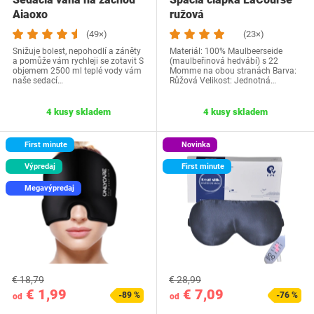
Aiaoxo
ružová
(49×)
(23×)
Snižuje bolest, nepohodlí a záněty
Materiál: 100% Maulbeerseide
a pomůže vám rychleji se zotavit S
(maulbeřinová hedvábí) s 22
objemem 2500 ml teplé vody vám
Momme na obou stranách Barva:
naše sedací…
Růžová Velikost: Jednotná…
4 kusy skladem
4 kusy skladem
First minute
Novinka
Výpredaj
First minute
Megavýpredaj
€ 18,79
€ 28,99
€ 1,99
€ 7,09
-89 %
-76 %
od
od