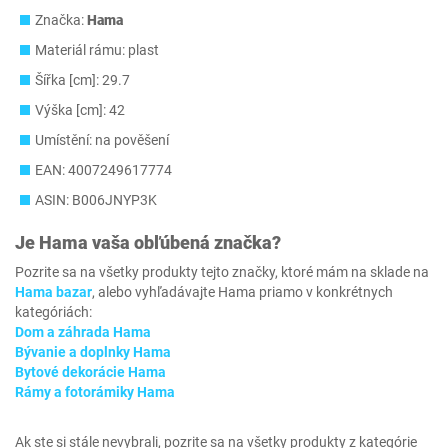
Značka:
Hama
Materiál rámu: plast
Šířka [cm]: 29.7
Výška [cm]: 42
Umístění: na pověšení
EAN: 4007249617774
ASIN: B006JNYP3K
Je
Hama
vaša obľúbená značka?
Pozrite sa na všetky produkty tejto značky, ktoré mám na sklade na
Hama bazar
, alebo vyhľadávajte Hama priamo v konkrétnych
kategóriách:
Dom a záhrada Hama
Bývanie a doplnky Hama
Bytové dekorácie Hama
Rámy a fotorámiky Hama
Ak ste si stále nevybrali, pozrite sa na všetky produkty z kategórie