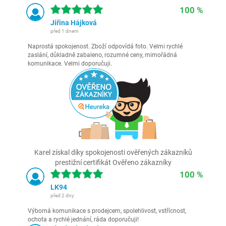
100 %
Jiřina Hájková
před 1 dnem
Naprostá spokojenost. Zboží odpovídá foto. Velmi rychlé
zaslání, důkladně zabaleno, rozumné ceny, mimořádná
komunikace. Velmi doporučuji.
Karel získal díky spokojenosti ověřených zákazníků
prestižní certifikát Ověřeno zákazníky
100 %
LK94
před 2 dny
Výborná komunikace s prodejcem, spolehlivost, vstřícnost,
ochota a rychlé jednání, ráda doporučuji!