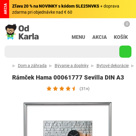
AKCIA
Zľava 20 % na NOVINKY s kódom SLE25NVKS
+ doprava
zdarma pri objednávke nad € 60
0
MENU
AKCIA
KOŠÍK
Dom a záhrada
Bývanie a doplnky
Bytové dekorácie
Rámček Hama 00061777 Sevilla DIN A3
(31×)