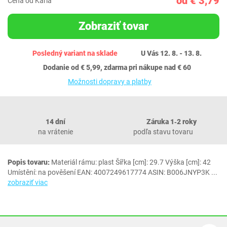
od € 3,79
Cena od Karla
Zobraziť tovar
Posledný variant na sklade
U Vás 12. 8. - 13. 8.
Dodanie od € 5,99, zdarma pri nákupe nad € 60
Možnosti dopravy a platby
14 dní
Záruka 1‐2 roky
na vrátenie
podľa stavu tovaru
Popis tovaru:
Materiál rámu: plast Šířka [cm]: 29.7 Výška [cm]: 42
Umístění: na pověšení EAN: 4007249617774 ASIN: B006JNYP3K
...
zobraziť viac