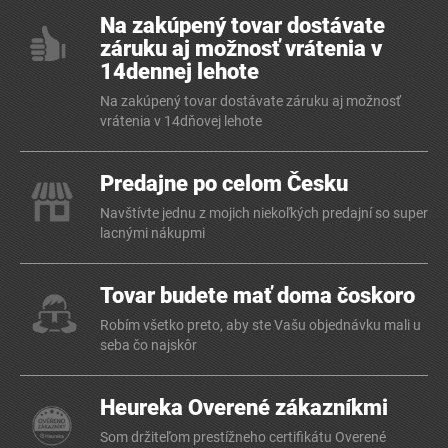
Na zakúpený tovar dostávate
záruku aj možnosť vrátenia v
14dennej lehote
Na zakúpený tovar dostávate záruku aj možnosť
vrátenia v 14dňovej lehote
Predajne po celom Česku
Navštívte jednu z mojich niekoľkých predajní so super
lacnými nákupmi
Tovar budete mať doma čoskoro
Robím všetko preto, aby ste Vašu objednávku mali u
seba čo najskôr
Heureka Overené zákazníkmi
Som držiteľom prestížneho certifikátu Overené