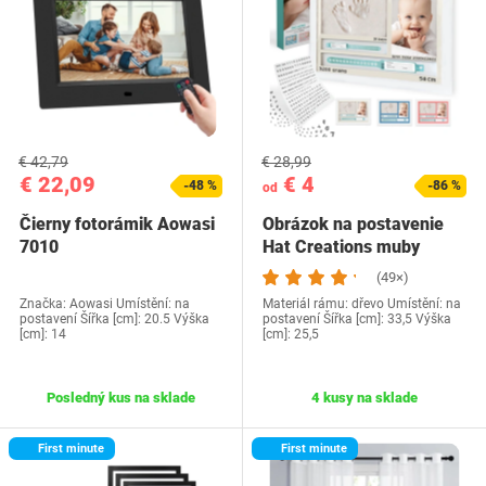
€ 42,79
€ 28,99
€ 22,09
€ 4
-48 %
-86 %
od
Čierny fotorámik Aowasi
Obrázok na postavenie
7010
Hat Creations muby
(49×)
Značka: Aowasi Umístění: na
Materiál rámu: dřevo Umístění: na
postavení Šířka [cm]: 20.5 Výška
postavení Šířka [cm]: 33,5 Výška
[cm]: 14
[cm]: 25,5
Posledný kus na sklade
4 kusy na sklade
First minute
First minute