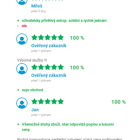
Miloš
před 5 dny
uživatelsky přívětivý eshop, solidní a rychlé jednání
nic
100 %
Ověřený zákazník
před 1 týdnem
Výborné služby !!!
100 %
Ověřený zákazník
před 1 týdnem
supr obchod
100 %
Jan
před 1 týdnem
Všemožné druhy zboží, stav odpovídá popisu a luxusní
ceny.
Rychlá komunikace, perfektní zabalení, nízká cena poštovného,