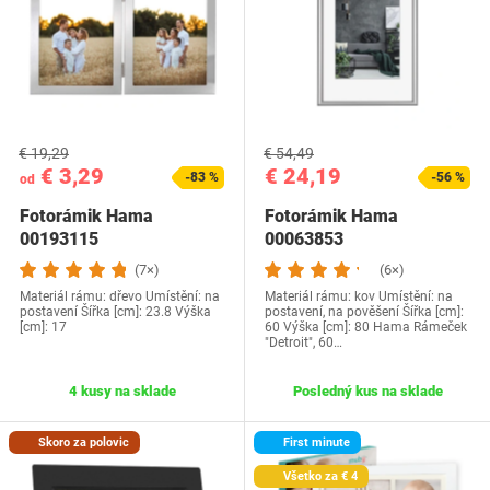
€ 19,29
€ 54,49
€ 3,29
€ 24,19
-83 %
-56 %
od
Fotorámik Hama
Fotorámik Hama
00193115
00063853
(7×)
(6×)
Materiál rámu: dřevo Umístění: na
Materiál rámu: kov Umístění: na
postavení Šířka [cm]: 23.8 Výška
postavení, na pověšení Šířka [cm]:
[cm]: 17
60 Výška [cm]: 80 Hama Rámeček
"Detroit", 60…
4 kusy na sklade
Posledný kus na sklade
Skoro za polovic
First minute
Všetko za € 4