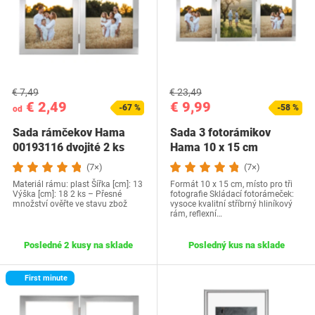
€ 7,49
€ 23,49
€ 2,49
€ 9,99
-67 %
-58 %
od
Sada rámčekov Hama
Sada 3 fotorámikov
00193116 dvojité 2 ks
Hama 10 x 15 cm
(7×)
(7×)
Materiál rámu: plast Šířka [cm]: 13
Formát 10 x 15 cm, místo pro tři
Výška [cm]: 18 2 ks – Přesné
fotografie Skládací fotorámeček:
množství ověřte ve stavu zbož
vysoce kvalitní stříbrný hliníkový
rám, reflexní…
Posledné 2 kusy na sklade
Posledný kus na sklade
First minute