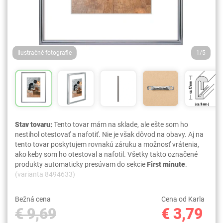
Ilustračné fotografie
1/5
Stav tovaru:
Tento tovar mám na sklade, ale ešte som ho
nestihol otestovať a nafotiť. Nie je však dôvod na obavy. Aj na
tento tovar poskytujem rovnakú záruku a možnosť vrátenia,
ako keby som ho otestoval a nafotil. Všetky takto označené
produkty automaticky presúvam do sekcie
First minute
.
(varianta 8494633)
Bežná cena
Cena od Karla
€ 9,69
€ 3,79