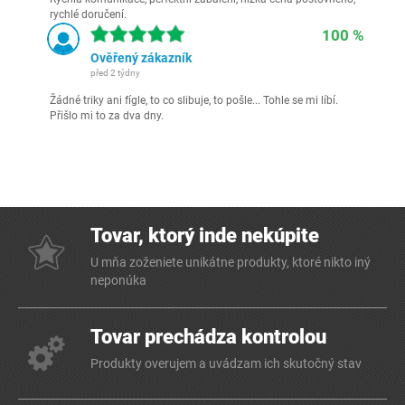
rychlé doručení.
100 %
Ověřený zákazník
před 2 týdny
Žádné triky ani fígle, to co slibuje, to pošle... Tohle se mi líbí.
Přišlo mi to za dva dny.
Tovar, ktorý inde nekúpite
U mňa zoženiete unikátne produkty, ktoré nikto iný
neponúka
Tovar prechádza kontrolou
Produkty overujem a uvádzam ich skutočný stav