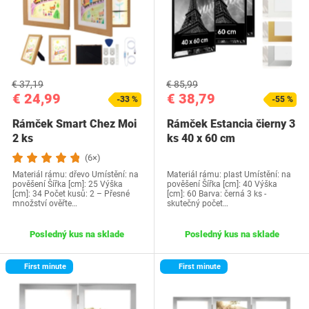
€ 37,19
€ 85,99
€ 24,99
€ 38,79
-33 %
-55 %
Rámček Smart Chez Moi
Rámček Estancia čierny 3
2 ks
ks 40 x 60 cm
(6×)
Materiál rámu: dřevo Umístění: na
Materiál rámu: plast Umístění: na
pověšení Šířka [cm]: 25 Výška
pověšení Šířka [cm]: 40 Výška
[cm]: 34 Počet kusů: 2 – Přesné
[cm]: 60 Barva: černá 3 ks -
množství ověřte…
skutečný počet…
Posledný kus na sklade
Posledný kus na sklade
First minute
First minute