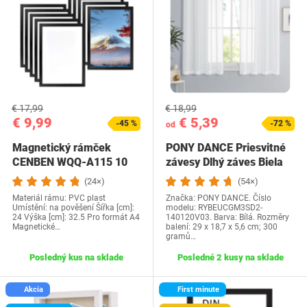
€ 17,99
€ 18,99
€ 9,99
€ 5,39
-45 %
-72 %
od
Magnetický rámček
PONY DANCE Priesvitné
CENBEN WQQ-A115 10
závesy Dlhý záves Biela
ks
Priehľadná…
(24×)
(54×)
Materiál rámu: PVC plast
Značka: PONY DANCE. Číslo
Umístění: na pověšení Šířka [cm]:
modelu: RYBEUCGM3SD2-
24 Výška [cm]: 32.5 Pro formát A4
140120V03. Barva: Bílá. Rozměry
Magnetické…
balení: 29 x 18,7 x 5,6 cm; 300
gramů…
Posledný kus na sklade
Posledné 2 kusy na sklade
Akcia
First minute