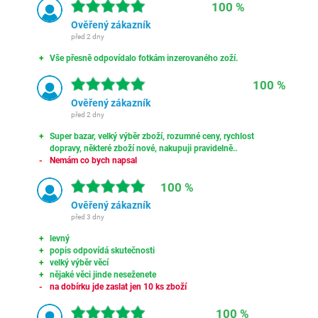
100 %
Ověřený zákazník
před 2 dny
Vše přesně odpovídalo fotkám inzerovaného zoží.
100 %
Ověřený zákazník
před 2 dny
Super bazar, velký výběr zboží, rozumné ceny, rychlost
dopravy, některé zboží nové, nakupuji pravidelně..
Nemám co bych napsal
100 %
Ověřený zákazník
před 3 dny
levný
popis odpovídá skutečnosti
velký výběr věcí
nějaké věci jinde neseženete
na dobírku jde zaslat jen 10 ks zboží
100 %