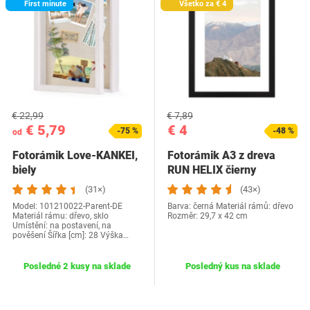
First minute
Všetko za € 4
€ 22,99
€ 7,89
€ 5,79
€ 4
-75 %
-48 %
od
Fotorámik Love-KANKEI,
Fotorámik A3 z dreva
biely
RUN HELIX čierny
(31×)
(43×)
Model: 101210022-Parent-DE
Barva: černá Materiál rámů: dřevo
Materiál rámu: dřevo, sklo
Rozměr: 29,7 x 42 cm
Umístění: na postavení, na
pověšení Šířka [cm]: 28 Výška…
Posledné 2 kusy na sklade
Posledný kus na sklade