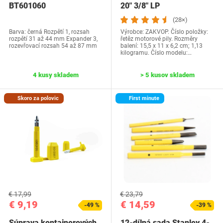
BT601060
20" 3/8" LP
(28×)
Barva: černá Rozpětí 1, rozsah
Výrobce: ZAKVOP. Číslo položky:
rozpětí 31 až 44 mm Expander 3,
řetěz motorové pily. Rozměry
rozevřovací rozsah 54 až 87 mm
balení: 15,5 x 11 x 6,2 cm; 1,13
kilogramu. Číslo modelu:…
4 kusy skladem
> 5 kusov skladem
Skoro za polovic
First minute
€ 17,99
€ 23,79
€ 9,19
€ 14,59
-49 %
-39 %
Súprava kontajnerových
12-dílná sada Stanley 4-