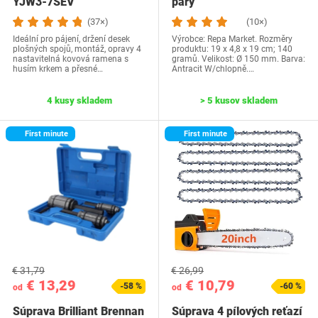
YJW3-7SEV
pary
(37×)
(10×)
Ideální pro pájení, držení desek
Výrobce: ‎Repa Market. Rozměry
plošných spojů, montáž, opravy 4
produktu: ‎19 x 4,8 x 19 cm; 140
nastavitelná kovová ramena s
gramů. Velikost: Ø 150 mm. Barva:
husím krkem a přesné…
Antracit W/chlopně.…
4 kusy skladem
> 5 kusov skladem
First minute
First minute
€ 31,79
€ 26,99
€ 13,29
€ 10,79
-58 %
-60 %
od
od
Súprava Brilliant Brennan
Súprava 4 pílových reťazí