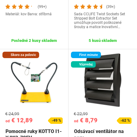
(99+)
(39×)
Materiál: kov Barva: stříbrná
Sada CCLIFE Twist Sockets Set
Stripped Bolt Extractor Set
umožňuje povolit poškozené
šrouby a matice Inovativní…
Posledné 2 kusy skladem
5 kusů skladem
Skoro za polovic
First minute
Výpredaj
€ 24,99
€ 22,99
€ 12,89
€ 8,79
-49 %
-62 %
od
od
Pomocné ruky KOTTO I1-
Odsávací ventilátor na