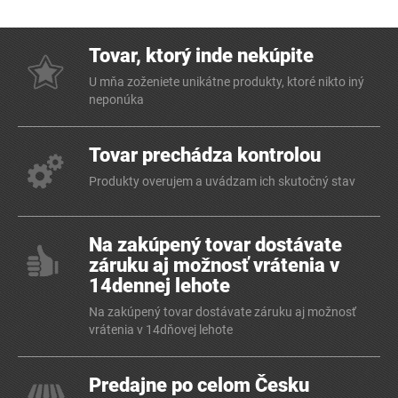
Tovar, ktorý inde nekúpite
U mňa zoženiete unikátne produkty, ktoré nikto iný
neponúka
Tovar prechádza kontrolou
Produkty overujem a uvádzam ich skutočný stav
Na zakúpený tovar dostávate
záruku aj možnosť vrátenia v
14dennej lehote
Na zakúpený tovar dostávate záruku aj možnosť
vrátenia v 14dňovej lehote
Predajne po celom Česku