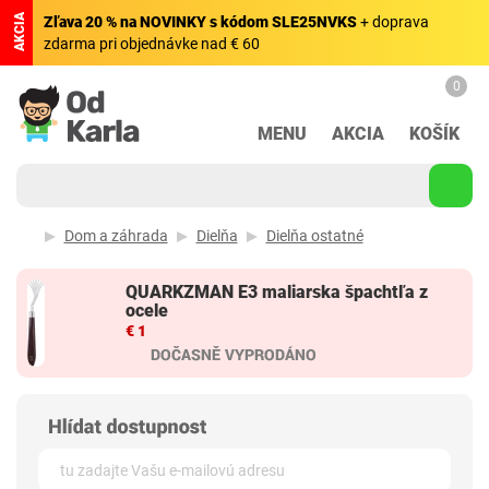
AKCIA
Zľava 20 % na NOVINKY s kódom SLE25NVKS
+ doprava
zdarma pri objednávke nad € 60
0
MENU
AKCIA
KOŠÍK
Dom a záhrada
Dielňa
Dielňa ostatné
QUARKZMAN E3 maliarska špachtľa z
ocele
€ 1