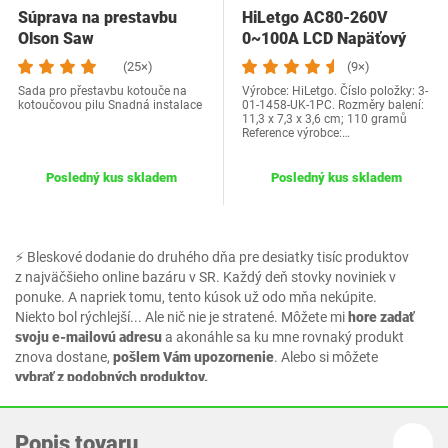
Súprava na prestavbu
HiLetgo AC80-260V
Olson Saw
0~100A LCD Napäťový
prúd Merač energie…
(25×)
(9×)
Sada pro přestavbu kotouče na
Výrobce: HiLetgo. Číslo položky: 3-
kotoučovou pilu Snadná instalace
01-1458-UK-1PC. Rozměry balení:
11,3 x 7,3 x 3,6 cm; 110 gramů
Reference výrobce:…
Posledný kus skladem
Posledný kus skladem
⚡ Bleskové dodanie do druhého dňa pre desiatky tisíc produktov
z najväčšieho online bazáru v SR. Každý deň stovky noviniek v
ponuke. A napriek tomu, tento kúsok už odo mňa nekúpite.
Niekto bol rýchlejší... Ale nič nie je stratené. Môžete mi
hore zadať
svoju e-mailovú adresu
a akonáhle sa ku mne rovnaký produkt
znova dostane,
pošlem Vám upozornenie
. Alebo si môžete
vybrať z podobných produktov.
Popis tovaru