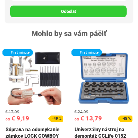
Odoslať
Mohlo by sa vám páčiť
First minute
First minute
€ 17,99
€ 24,99
€ 9,19
€ 13,79
-49 %
-45 %
od
od
Súprava na odomykanie
Univerzálny nástroj na
zámkov LOCK COWBOY
demontáž CCLife 0152