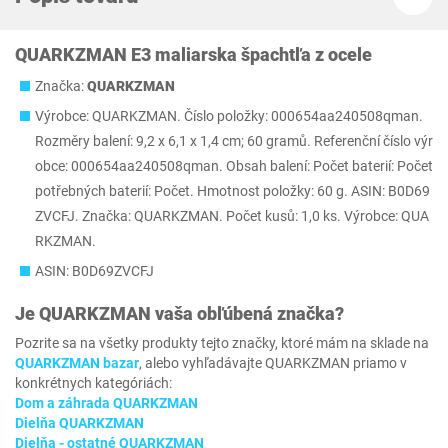
QUARKZMAN E3 maliarska špachtľa z ocele
Značka:
‎QUARKZMAN
Výrobce: QUARKZMAN. Číslo položky: 000654aa240508qman.
Rozměry balení: 9,2 x 6,1 x 1,4 cm; 60 gramů. Referenční číslo výr
obce: 000654aa240508qman. Obsah balení: Počet baterií: Počet
potřebných baterií: Počet. Hmotnost položky: 60 g. ASIN: B0D69
ZVCFJ. Značka: QUARKZMAN. Počet kusů: 1,0 ks. Výrobce: QUA
RKZMAN.
ASIN: B0D69ZVCFJ
Je
‎QUARKZMAN
vaša obľúbená značka?
Pozrite sa na všetky produkty tejto značky, ktoré mám na sklade na
‎QUARKZMAN bazar
, alebo vyhľadávajte ‎QUARKZMAN priamo v
konkrétnych kategóriách:
Dom a záhrada ‎QUARKZMAN
Dielňa ‎QUARKZMAN
Dielňa - ostatné ‎QUARKZMAN