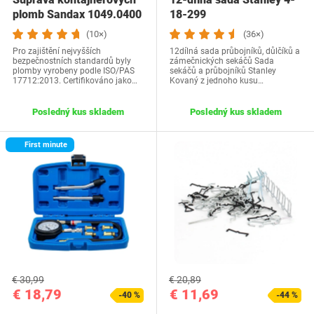
plomb Sandax 1049.0400
18-299
(10×)
(36×)
Pro zajištění nejvyšších
12dílná sada průbojníků, důlčíků a
bezpečnostních standardů byly
zámečnických sekáčů Sada
plomby vyrobeny podle ISO/PAS
sekáčů a průbojníků Stanley
17712:2013. Certifikováno jako…
Kovaný z jednoho kusu…
Posledný kus skladem
Posledný kus skladem
First minute
€ 30,99
€ 20,89
€ 18,79
€ 11,69
-40 %
-44 %