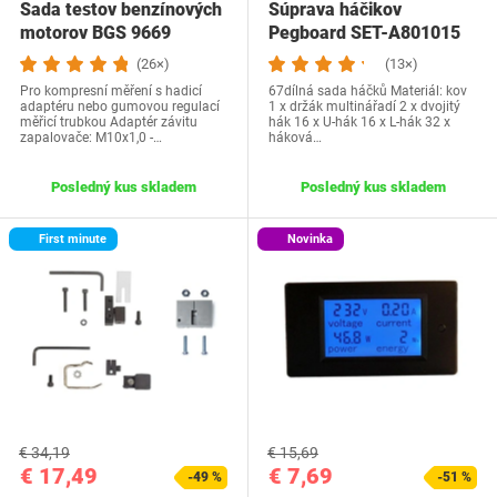
Sada testov benzínových
Súprava háčikov
motorov BGS 9669
Pegboard SET-A801015
(26×)
(13×)
Pro kompresní měření s hadicí
67dílná sada háčků Materiál: kov
adaptéru nebo gumovou regulací
1 x držák multinářadí 2 x dvojitý
měřicí trubkou Adaptér závitu
hák 16 x U-hák 16 x L-hák 32 x
zapalovače: M10x1,0 -…
háková…
Posledný kus skladem
Posledný kus skladem
First minute
Novinka
€ 34,19
€ 15,69
€ 17,49
€ 7,69
-49 %
-51 %