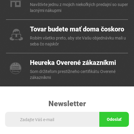
Navštívte jednu z mojich niekoľkých predajní so super
lacnými nákupmi
Tovar budete mať doma čoskoro
Robím všetko preto, aby ste Vašu objednávku mali u
seba čo najskôr
Heureka Overené zákazníkmi
Som držiteľom prestížneho certifikátu Overené
zákazníkmi
Newsletter
Odoslať