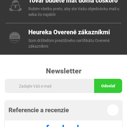
Tovar budete mať doma čoskoro
Robím všetko preto, aby ste Vašu objednávku mali u
seba čo najskôr
Heureka Overené zákazníkmi
Som držiteľom prestížneho certifikátu Overené
zákazníkmi
Newsletter
Odoslať
Referencie a recenzie