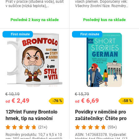
Prát v pračce (studená voda), sušit
všech plemen. Doporučený věk:
v sušičce (nízká teplota),…
Všechny životní fáze. Rozměry…
Posledné 2 kusy na sklade
Posledný kus na sklade
First minute
First minute
€ 10,19
€ 15,79
€ 2,49
€ 6,69
-76 %
-58 %
od
od
12Print Funny Brontolo
Povídky v němčině pro
hrnek, tip na vánoční
začátečníky: Čtěte pro
dárek a…
radost na své…
(21×)
(55×)
Rozměry produktu: 10,7 x 9,5 x 10
ASIN: 1473683378. Vydavatel: