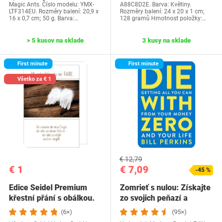
Magic Ants. Číslo modelu: YMX-
A88C8D2E. Barva: Květiny.
LTF314EU. Rozměry balení: 20,9 x
Rozměry balení: 24 x 20 x 1 cm;
16 x 0,7 cm; 50 g. Barva:…
128 gramů Hmotnost položky:…
> 5 kusov na sklade
3 kusy na sklade
First minute
First minute
Všetko za € 1
€ 12,79
€ 1
€ 7,09
-45 %
Edice Seidel Premium
Zomrieť s nulou: Získajte
křestní přání s obálkou.
zo svojich peňazí a
Přání ke křtu…
života…
(6×)
(95×)