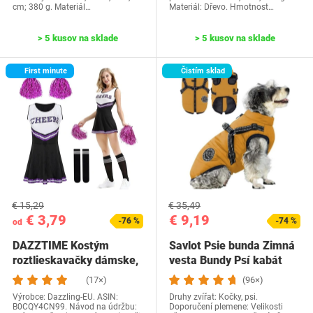
cm; 380 g. Materiál…
Materiál: Dřevo. Hmotnost…
> 5 kusov na sklade
> 5 kusov na sklade
First minute
Čistím sklad
€ 15,29
€ 35,49
€ 3,79
€ 9,19
-76 %
-74 %
od
DAZZTIME Kostým
Savlot Psie bunda Zimná
roztlieskavačky dámske,
vesta Bundy Psí kabát
kostým…
Psí sveter…
(17×)
(96×)
Výrobce: Dazzling-EU. ASIN:
Druhy zvířat: Kočky, psi.
B0CQY4CN99. Návod na údržbu:
Doporučení plemene: Velikosti