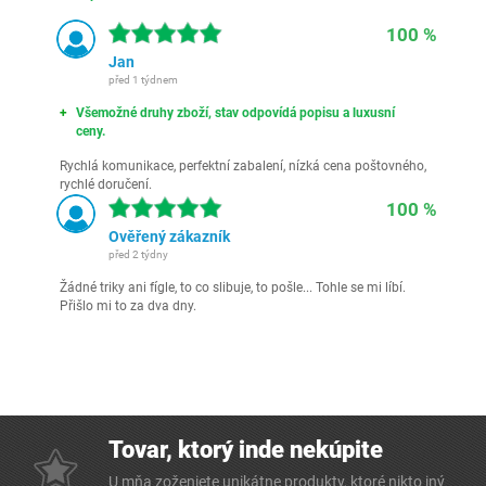
100 %
Jan
před 1 týdnem
Všemožné druhy zboží, stav odpovídá popisu a luxusní
ceny.
Rychlá komunikace, perfektní zabalení, nízká cena poštovného,
rychlé doručení.
100 %
Ověřený zákazník
před 2 týdny
Žádné triky ani fígle, to co slibuje, to pošle... Tohle se mi líbí.
Přišlo mi to za dva dny.
Tovar, ktorý inde nekúpite
U mňa zoženiete unikátne produkty, ktoré nikto iný