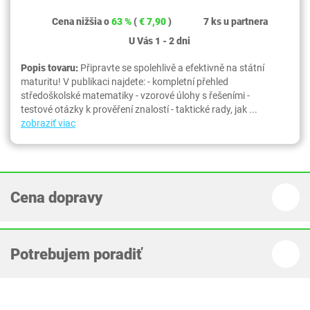
Cena nižšia o
63 %
(
€ 7,90
)
7 ks u partnera
U Vás 1 - 2 dni
Popis tovaru:
Připravte se spolehlivě a efektivně na státní
maturitu! V publikaci najdete: - kompletní přehled
středoškolské matematiky - vzorové úlohy s řešeními -
testové otázky k prověření znalostí - taktické rady, jak ...
zobraziť viac
Cena dopravy
Potrebujem poradiť