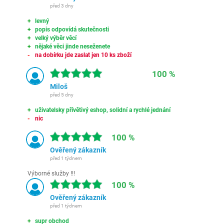
před 3 dny
levný
popis odpovídá skutečnosti
velký výběr věcí
nějaké věci jinde neseženete
na dobírku jde zaslat jen 10 ks zboží
100 %
Miloš
před 5 dny
uživatelsky přívětivý eshop, solidní a rychlé jednání
nic
100 %
Ověřený zákazník
před 1 týdnem
Výborné služby !!!
100 %
Ověřený zákazník
před 1 týdnem
supr obchod