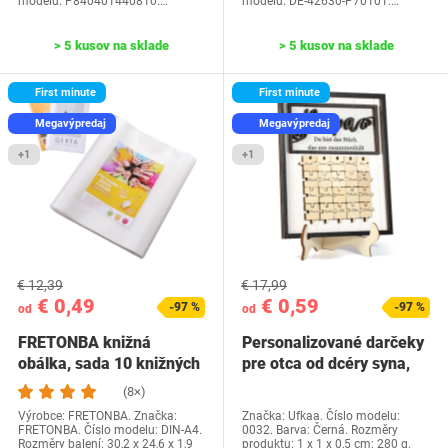
modelu: P840401440810.…
modelu: DE-42630-P70101.…
> 5 kusov na sklade
> 5 kusov na sklade
First minute
First minute
Megavýpredaj
Megavýpredaj
+1
+1
€ 12,39
€ 17,99
€ 0,49
€ 0,59
-97 %
-97 %
od
od
FRETONBA knižná
Personalizované darčeky
obálka, sada 10 knižných
pre otca od dcéry syna,
dosiek, priehľadné…
Ufkaa…
(8×)
Výrobce: FRETONBA. Značka:
Značka: Ufkaa. Číslo modelu:
FRETONBA. Číslo modelu: DIN-A4.
0032. Barva: Černá. Rozměry
Rozměry balení: 30,2 x 24,6 x 1,9
produktu: 1 x 1 x 0,5 cm; 280 g.