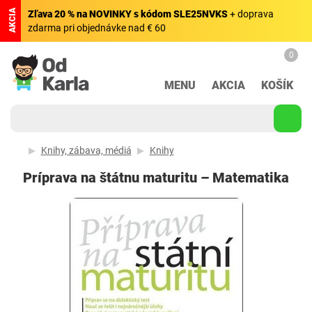
AKCIA
Zľava 20 % na NOVINKY s kódom SLE25NVKS
+ doprava
zdarma pri objednávke nad € 60
0
MENU
AKCIA
KOŠÍK
Knihy, zábava, médiá
Knihy
Príprava na štátnu maturitu – Matematika