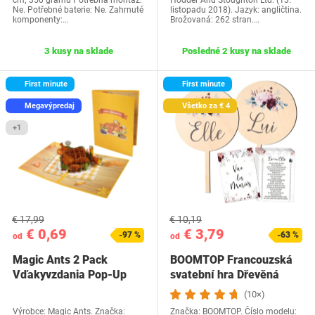
cm; 350 gramů Potřebná montáž:
Hodder And Stoughton Ltd. (13.
Ne. Potřebné baterie: Ne. Zahrnuté
listopadu 2018). Jazyk: angličtina.
komponenty:…
Brožovaná: 262 stran.…
3 kusy na sklade
Posledné 2 kusy na sklade
First minute
First minute
Megavýpredaj
Všetko za € 4
+1
€ 17,99
€ 10,19
€ 0,69
€ 3,79
-97 %
-63 %
od
od
Magic Ants 2 Pack
BOOMTOP Francouzská
Vďakyvzdania Pop-Up
svatební hra Dřevěná
priania -…
cedulka a kvízové…
(10×)
Výrobce: Magic Ants. Značka:
Značka: BOOMTOP. Číslo modelu: