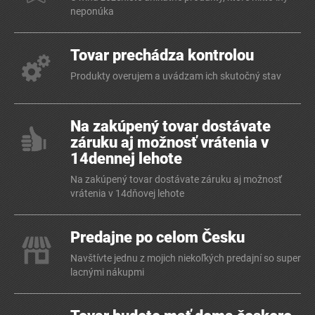
neponúka
Tovar prechádza kontrolou
Produkty overujem a uvádzam ich skutočný stav
Na zakúpený tovar dostávate
záruku aj možnosť vrátenia v
14dennej lehote
Na zakúpený tovar dostávate záruku aj možnosť
vrátenia v 14dňovej lehote
Predajne po celom Česku
Navštívte jednu z mojich niekoľkých predajní so super
lacnými nákupmi