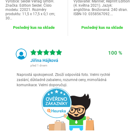
Výrobce: Seidel Verlag GmbH.
Vydavatel: Mariner; Reprint Edition
Značka: Edition Seidel. Číslo
(4. května 2021). Jazyk:
modelu: 22021. Rozměry
angličtina. Brožovaná: 240 stran.
produktu: 11,5 x 17,5 x 0,1 cm;
ISBN-10: 0358567092.…
30…
Posledný kus na sklade
Posledný kus na sklade
100 %
Jiřina Hájková
před 1 dnem
Naprostá spokojenost. Zboží odpovídá foto. Velmi rychlé
zaslání, důkladně zabaleno, rozumné ceny, mimořádná
komunikace. Velmi doporučuji.