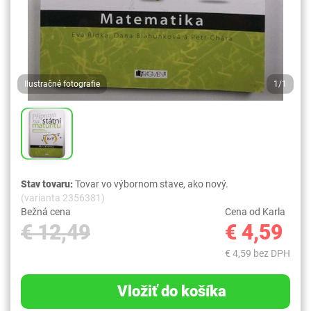
Ilustračné fotografie
1/1
Stav tovaru:
Tovar vo výbornom stave, ako nový.
(varianta 2356381)
Bežná cena
Cena od Karla
€ 12,49
€ 4,59
€ 4,59 bez DPH
Vložiť do košíka