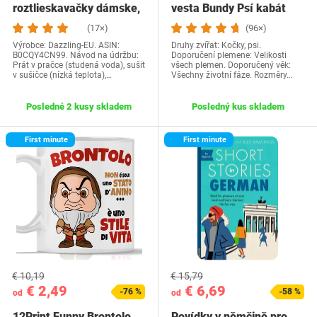
roztlieskavačky dámske,
vesta Bundy Psí kabát
kostým…
Psí sveter…
(17×)
(96×)
Výrobce: Dazzling-EU. ASIN:
Druhy zvířat: Kočky, psi.
B0CQY4CN99. Návod na údržbu:
Doporučení plemene: Velikosti
Prát v pračce (studená voda), sušit
všech plemen. Doporučený věk:
v sušičce (nízká teplota),…
Všechny životní fáze. Rozměry…
Posledné 2 kusy skladem
Posledný kus skladem
First minute
First minute
€ 10,19
€ 15,79
€ 2,49
€ 6,69
-76 %
-58 %
od
od
12Print Funny Brontolo
Povídky v němčině pro