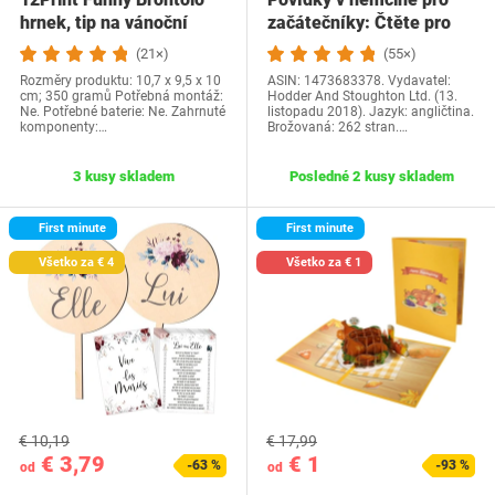
hrnek, tip na vánoční
začátečníky: Čtěte pro
dárek a…
radost na své…
(21×)
(55×)
Rozměry produktu: 10,7 x 9,5 x 10
ASIN: 1473683378. Vydavatel:
cm; 350 gramů Potřebná montáž:
Hodder And Stoughton Ltd. (13.
Ne. Potřebné baterie: Ne. Zahrnuté
listopadu 2018). Jazyk: angličtina.
komponenty:…
Brožovaná: 262 stran.…
3 kusy skladem
Posledné 2 kusy skladem
First minute
First minute
Všetko za € 4
Všetko za € 1
€ 10,19
€ 17,99
€ 3,79
€ 1
-63 %
-93 %
od
od