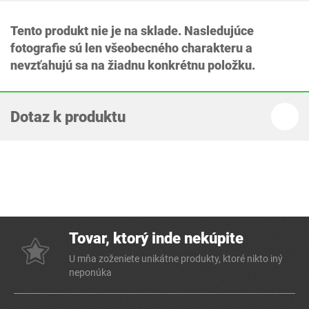
Tento produkt nie je na sklade. Nasledujúce
fotografie sú len všeobecného charakteru a
nevzťahujú sa na žiadnu konkrétnu položku.
Dotaz k produktu
Tovar, ktorý inde nekúpite
U mňa zoženiete unikátne produkty, ktoré nikto iný
neponúka