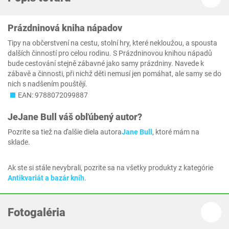
Prázdninová kniha nápadov
Tipy na občerstvení na cestu, stolní hry, které nekloužou, a spousta
dalších činností pro celou rodinu. S Prázdninovou knihou nápadů
bude cestování stejně zábavné jako samy prázdniny. Navede k
zábavě a činnosti, při nichž děti nemusí jen pomáhat, ale samy se do
nich s nadšením pouštějí.
EAN: 9788072099887
Je
Jane Bull
váš obľúbený autor?
Pozrite sa tiež na ďalšie diela autora
Jane Bull
, ktoré mám na
sklade.
Ak ste si stále nevybrali, pozrite sa na všetky produkty z kategórie
Antikvariát a bazár kníh
.
Fotogaléria