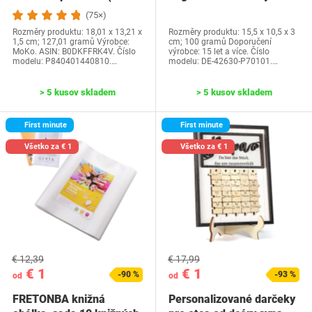
generácia-2024) a…
Water Park…
(75×)
Rozměry produktu: 18,01 x 13,21 x
Rozměry produktu: 15,5 x 10,5 x 3
1,5 cm; 127,01 gramů Výrobce:
cm; 100 gramů Doporučení
MoKo. ASIN: B0DKFFRK4V. Číslo
výrobce: 15 let a více. Číslo
modelu: P840401440810.…
modelu: DE-42630-P70101.…
> 5 kusov skladem
> 5 kusov skladem
First minute
First minute
Všetko za € 1
Všetko za € 1
€ 12,39
€ 17,99
€ 1
€ 1
-90 %
-93 %
od
od
FRETONBA knižná
Personalizované darčeky