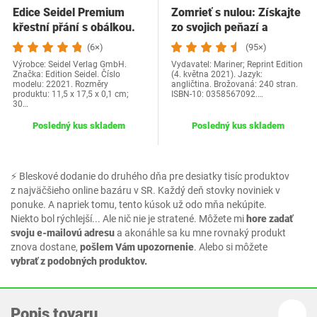
Edice Seidel Premium
Zomrieť s nulou: Získajte
křestní přání s obálkou.
zo svojich peňazí a
Přání ke křtu…
života…
(6×)
(95×)
Výrobce: Seidel Verlag GmbH.
Vydavatel: Mariner; Reprint Edition
Značka: Edition Seidel. Číslo
(4. května 2021). Jazyk:
modelu: 22021. Rozměry
angličtina. Brožovaná: 240 stran.
produktu: 11,5 x 17,5 x 0,1 cm;
ISBN-10: 0358567092.…
30…
Posledný kus skladem
Posledný kus skladem
⚡ Bleskové dodanie do druhého dňa pre desiatky tisíc produktov
z najväčšieho online bazáru v SR. Každý deň stovky noviniek v
ponuke. A napriek tomu, tento kúsok už odo mňa nekúpite.
Niekto bol rýchlejší... Ale nič nie je stratené. Môžete mi
hore zadať
svoju e-mailovú adresu
a akonáhle sa ku mne rovnaký produkt
znova dostane,
pošlem Vám upozornenie
. Alebo si môžete
vybrať z podobných produktov.
Popis tovaru