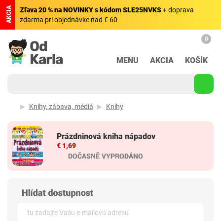
AKCIA
Zľava 20 % na NOVINKY s kódom SLE25NVKS
+ doprava
zdarma pri objednávke nad € 60
0
MENU
AKCIA
KOŠÍK
Knihy, zábava, médiá
Knihy
Prázdninová kniha nápadov
€ 1,69