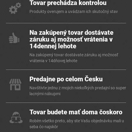
Tovar prechádza kontrolou
Produkty overujem a uvádzam ich skutočný stav
Na zakúpený tovar dostávate
záruku aj možnosť vrátenia v
14dennej lehote
Na zakúpený tovar dostávate záruku aj možnosť
vrátenia v 14dňovej lehote
Predajne po celom Česku
Navštívte jednu z mojich niekoľkých predajní so super
lacnými nákupmi
Tovar budete mať doma čoskoro
Robím všetko preto, aby ste Vašu objednávku mali u
seba čo najskôr