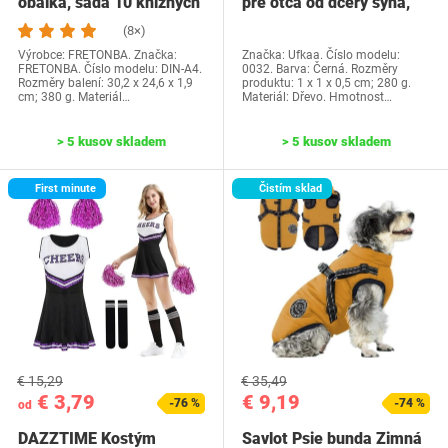
obálka, sada 10 knižných
pre otca od dcéry syna,
dosiek, priehľadné…
Ufkaa…
(8×)
Výrobce: FRETONBA. Značka:
Značka: Ufkaa. Číslo modelu:
FRETONBA. Číslo modelu: DIN-A4.
0032. Barva: Černá. Rozměry
Rozměry balení: 30,2 x 24,6 x 1,9
produktu: 1 x 1 x 0,5 cm; 280 g.
cm; 380 g. Materiál…
Materiál: Dřevo. Hmotnost…
> 5 kusov skladem
> 5 kusov skladem
First minute
Čistím sklad
€ 15,29
€ 35,49
€ 3,79
€ 9,19
-76 %
-74 %
od
DAZZTIME Kostým
Savlot Psie bunda Zimná