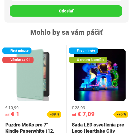
Odoslať
Mohlo by sa vám páčiť
First minute
First minute
Všetko za € 1
O tretinu lacnejšie
€ 10,99
€ 28,99
€ 1
€ 7,09
-89 %
-76 %
od
od
Puzdro MoKo pre 7"
Sada LED osvetlenia pre
Kindle Paperwhite (12.
Lego Heartlake City