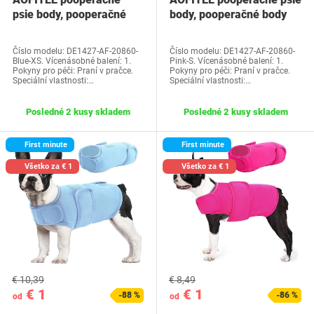
psie body, pooperačné
body, pooperačné body
body pre sučky…
pre sučky…
Číslo modelu: DE1427-AF-20860-
Číslo modelu: DE1427-AF-20860-
Blue-XS. Vícenásobné balení: 1.
Pink-S. Vícenásobné balení: 1.
Pokyny pro péči: Praní v pračce.
Pokyny pro péči: Praní v pračce.
Speciální vlastnosti:…
Speciální vlastnosti:…
Posledné 2 kusy skladem
Posledné 2 kusy skladem
First minute
First minute
Všetko za € 1
Všetko za € 1
€ 10,39
€ 8,49
€ 1
€ 1
-88 %
-86 %
od
od