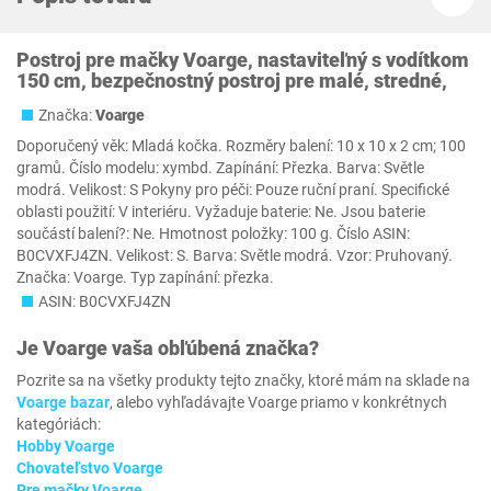
Postroj pre mačky Voarge, nastaviteľný s vodítkom
150 cm, bezpečnostný postroj pre malé, stredné,
Značka:
Voarge
Doporučený věk: Mladá kočka. Rozměry balení: 10 x 10 x 2 cm; 100
gramů. Číslo modelu: xymbd. Zapínání: Přezka. Barva: Světle
modrá. Velikost: S Pokyny pro péči: Pouze ruční praní. Specifické
oblasti použití: V interiéru. Vyžaduje baterie: Ne. Jsou baterie
součástí balení?: Ne. Hmotnost položky: 100 g. Číslo ASIN:
B0CVXFJ4ZN. Velikost: S. Barva: Světle modrá. Vzor: Pruhovaný.
Značka: Voarge. Typ zapínání: přezka.
ASIN: B0CVXFJ4ZN
Je
Voarge
vaša obľúbená značka?
Pozrite sa na všetky produkty tejto značky, ktoré mám na sklade na
Voarge bazar
, alebo vyhľadávajte Voarge priamo v konkrétnych
kategóriách:
Hobby Voarge
Chovateľstvo Voarge
Pre mačky Voarge