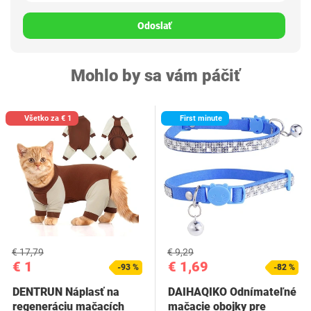
Odoslať
Mohlo by sa vám páčiť
Všetko za € 1
First minute
€ 17,79
€ 9,29
€ 1
€ 1,69
-93 %
-82 %
DENTRUN Náplasť na
DAIHAQIKO Odnímateľné
regeneráciu mačacích
mačacie obojky pre