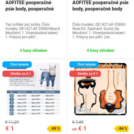
AOFITEE pooperačné
AOFITEE pooperačné psie
psie body, pooperačné
body, pooperačné body
body pre sučky…
pre sučky…
Typ zvířete: psi, kočky. Číslo
Číslo modelu: DE1427-AF-20860-
modelu: DE1427-AF-20860-Blue-S.
Rose-XS. Zapínání: Suchý zip.
Množství: 1. Vícenásobné balení:
Množství: 1. Vícenásobné balení:
1. Pokyny pro péči:…
1. Pokyny pro péči: Lze…
4 kusy skladem
4 kusy skladem
First minute
First minute
Všetko za € 1
Všetko za € 1
€ 11,29
€ 7,49
€ 1
€ 1
-89 %
-84 %
od