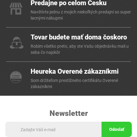
Predajne po celom Česku
Navštívte jednu z mojich niekoľkých predajní so super
lacnými nákupmi
Tovar budete mať doma čoskoro
Robím všetko preto, aby ste Vašu objednávku mali u
seba čo najskôr
Heureka Overené zákazníkmi
Som držiteľom prestížneho certifikátu Overené
zákazníkmi
Newsletter
Odoslať