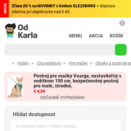
AKCIA
Zľava 20 % na NOVINKY s kódom SLE25NVKS
+ doprava
zdarma pri objednávke nad € 60
0
MENU
AKCIA
KOŠÍK
Hobby
Chovateľstvo
Pre mačky
Obojky a postroje 
Postroj pre mačky Voarge, nastaviteľný s
vodítkom 150 cm, bezpečnostný postroj
pre malé, stredné,
€ 4,59