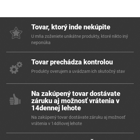
Tovar, ktorý inde nekúpite
U mňa zoženiete unikátne produkty, ktoré nikto iný
neponúka
Tovar prechádza kontrolou
Produkty overujem a uvádzam ich skutočný stav
Na zakúpený tovar dostávate
záruku aj možnosť vrátenia v
14dennej lehote
Na zakúpený tovar dostávate záruku aj možnosť
vrátenia v 14dňovej lehote