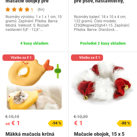
mačacie obojky pre
pre psov, nastaviteľný,
mačiatka s…
vodotesný,…
(6×)
Rozměry výrobku: 1 x 1 x 1 cm; 10
Rozměry balení: 18 x 10 x 4 cm;
gramů. Zapínání: Přezka. Barva:
132 gramů. Číslo modelu:
Modrá. Velikost: S: Rozsah
LTSQINqpwe20gh41-15. Zapínání:
nastavení 9,8" - 12,6".…
Přezka. Barva: Oranžová.…
4 kusy skladem
Posledné 2 kusy skladem
Všetko za € 1
Všetko za € 1
€ 19,19
€ 10,39
€ 1
€ 1
-94 %
-88 %
od
Mäkká mačacia krčná
Mačacie obojok, 15 x 5