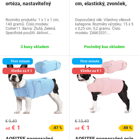
ortéza, nastaviteľný
cm, elastický, zvonček,
obojok,…
kožušinový,…
Rozměry produktu: 1 x 1 x 1 cm;
Doporučený věk: Všechny věkové
140 gramů. Číslo modelu:
kategorie. Rozměry výrobku: 15 x 5
Collier11. Barva: Žlutá, Zelená.
x 0,25 cm; 0,2 gramu. Číslo
Specifické použití: Aktivní.…
modelu: ZAM-2031.…
3 kusy skladem
Posledný kus skladem
First minute
First minute
Všetko za € 1
Všetko za € 1
€ 9,49
€ 10,49
€ 1
€ 1
-87 %
-88 %
od
od
AOFITEE pooperačné
AOFITEE pooperačné psie