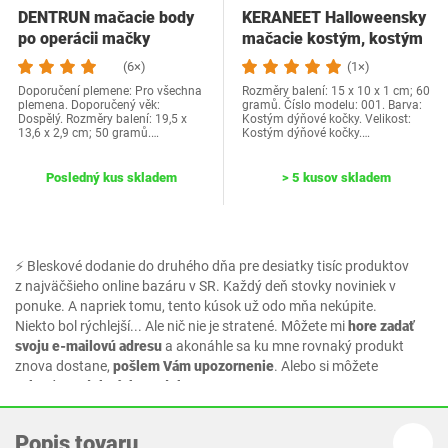
DENTRUN mačacie body
KERANEET Halloweensky
po operácii mačky
mačacie kostým, kostým
rekonvalescenčný…
pre domácich…
(6×)
(1×)
Doporučení plemene: Pro všechna
Rozměry balení: 15 x 10 x 1 cm; 60
plemena. Doporučený věk:
gramů. Číslo modelu: 001. Barva:
Dospělý. Rozměry balení: 19,5 x
Kostým dýňové kočky. Velikost:
13,6 x 2,9 cm; 50 gramů.…
Kostým dýňové kočky.…
Posledný kus skladem
> 5 kusov skladem
⚡ Bleskové dodanie do druhého dňa pre desiatky tisíc produktov
z najväčšieho online bazáru v SR. Každý deň stovky noviniek v
ponuke. A napriek tomu, tento kúsok už odo mňa nekúpite.
Niekto bol rýchlejší... Ale nič nie je stratené. Môžete mi
hore zadať
svoju e-mailovú adresu
a akonáhle sa ku mne rovnaký produkt
znova dostane,
pošlem Vám upozornenie
. Alebo si môžete
vybrať z podobných produktov.
Popis tovaru