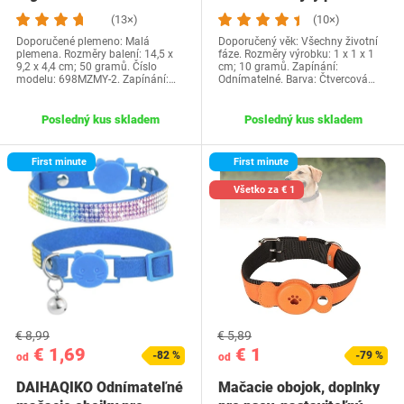
chlpov,…
mačiatka s…
(13×)
(10×)
Doporučené plemeno: Malá
Doporučený věk: Všechny životní
plemena. Rozměry balení: 14,5 x
fáze. Rozměry výrobku: 1 x 1 x 1
9,2 x 4,4 cm; 50 gramů. Číslo
cm; 10 gramů. Zapínání:
modelu: 698MZMY-2. Zapínání:…
Odnímatelné. Barva: Čtvercová…
Posledný kus skladem
Posledný kus skladem
First minute
First minute
Všetko za € 1
€ 8,99
€ 5,89
€ 1,69
€ 1
-82 %
-79 %
od
od
DAIHAQIKO Odnímateľné
Mačacie obojok, doplnky