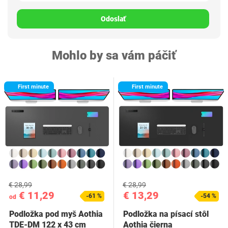
Odoslať
Mohlo by sa vám páčiť
First minute
First minute
€ 28,99
€ 28,99
€ 11,29
€ 13,29
-61 %
-54 %
od
Podložka pod myš Aothia
Podložka na písací stôl
TDE-DM 122 x 43 cm
Aothia ‎čierna