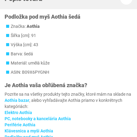
Podložka pod myš Aothia šedá
Značka:
Aothia
Šířka [cm]: 91
Výška [cm]: 43
Barva: šedá
Materiál: umělá kůže
ASIN: B09X6PYGNH
Je
Aothia
vaša obľúbená značka?
Pozrite sa na všetky produkty tejto značky, ktoré mám na sklade na
Aothia bazar
, alebo vyhľadávajte Aothia priamo v konkrétnych
kategóriách:
Elektro Aothia
PC, notebooky a kancelária Aothia
Periférie Aothia
Klávesnica a myši Aothia