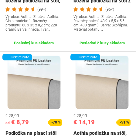
kožená podložka na stôl,
kožená podložka na stôl z
podložka pod…
umelej…
(99+)
(95×)
Výrobce: Aothia. Značka: Aothia.
Výrobce: Aothia. Značka: Aothia.
Číslo modelu: 1. Rozměry
Rozměry balení: 43,9 x 5,5 x 5,5
produktu: 60 x 35 x 0,2 cm; 220
cm; 400 gramů. Barva: Skořápka.
gramů Barva: hnědá. Tvar…
Materiál potahu:…
Posledný kus skladem
Posledné 2 kusy skladem
First minute
First minute
€ 28,99
€ 28,99
€ 8,79
€ 14,19
-70 %
-51 %
od
Podložka na písací stôl
Aothia podložka na stôl,