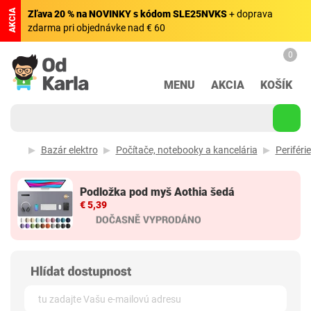
AKCIA
Zľava 20 % na NOVINKY s kódom SLE25NVKS
+ doprava
zdarma pri objednávke nad € 60
0
MENU
AKCIA
KOŠÍK
Bazár elektro
Počítače, notebooky a kancelária
Periférie
Podložka pod myš Aothia šedá
€ 5,39