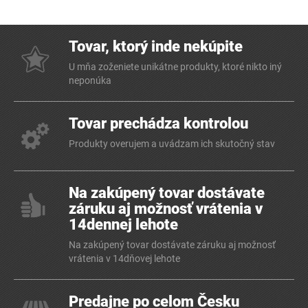
Tovar, ktorý inde nekúpite
U mňa zoženiete unikátne produkty, ktoré nikto iný
neponúka
Tovar prechádza kontrolou
Produkty overujem a uvádzam ich skutočný stav
Na zakúpený tovar dostávate
záruku aj možnosť vrátenia v
14dennej lehote
Na zakúpený tovar dostávate záruku aj možnosť
vrátenia v 14dňovej lehote
Predajne po celom Česku