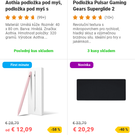
Aothia podložka pod myš,
Podložka Pulsar Gaming
podložka pod myš s
Gears Superglide 2
kožou a…
(99+)
(10×)
Materiál: Umělá kůže. Rozměr: 40
Revoluční textura s
x 80 cm. Barva: Hnědá. Značka:
mikropovrchem pro rychlost,
Aothia. Hmotnost položky: 320
hladký skluz a výjimečnou
gramů. Výrobce: Aothia.…
brzdnou sílu. Ideální pro hry v
jakémkoli…
Posledný kus skladem
3 kusy skladem
First minute
Novinka
€ 28,79
€ 33,79
€ 12,09
€ 20,29
-58 %
-40 %
od