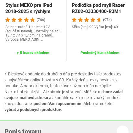
Stylus MEKO pre iPad
Podložka pod myš Razer
2018-2025 s rýchlym
RZ02-03330400-R3M1
nabíjaním,…
(76×)
(97×)
Baterie: nutná 1 baterie 12V
Šířka [cm]: 90 Výška [cm]: 40
(součástí balení).. Rozměry balení:
18,7 x 7,4 x 1,7 cm; 41 gramů.
Výrobce: MEKO. ASIN:…
> 5 kusov skladem
Posledný kus skladem
⚡ Bleskové dodanie do druhého dňa pre desiatky tisíc produktov
z najväčšieho online bazáru v SR. Každý deň stovky noviniek v
ponuke. A napriek tomu, tento kúsok už odo mňa nekúpite.
Niekto bol rýchlejší... Ale nič nie je stratené. Môžete mi
hore zadať
svoju e-mailovú adresu
a akonáhle sa ku mne rovnaký produkt
znova dostane,
pošlem Vám upozornenie
. Alebo si môžete
vybrať z podobných produktov.
Popis tovaru