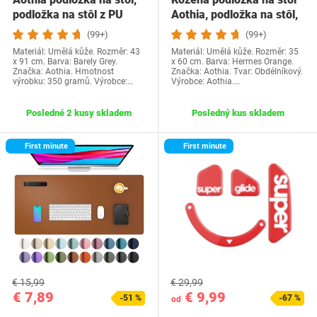
podložka na stôl z PU
Aothia, podložka na stôl,
kože,…
podložka…
(99+)
(99+)
Materiál: Umělá kůže. Rozměr: 43
Materiál: Umělá kůže. Rozměr: 35
x 91 cm. Barva: Barely Grey.
x 60 cm. Barva: Hermes Orange.
Značka: Aothia. Hmotnost
Značka: Aothia. Tvar: Obdélníkový.
výrobku: 350 gramů. Výrobce:…
Výrobce: Aothia.…
Posledné 2 kusy skladem
Posledný kus skladem
First minute
First minute
€ 15,99
€ 29,99
€ 7,89
€ 9,99
-51 %
-67 %
od