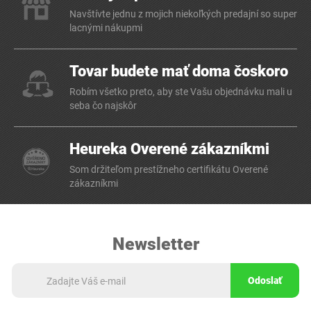
Navštívte jednu z mojich niekoľkých predajní so super
lacnými nákupmi
Tovar budete mať doma čoskoro
Robím všetko preto, aby ste Vašu objednávku mali u
seba čo najskôr
Heureka Overené zákazníkmi
Som držiteľom prestížneho certifikátu Overené
zákazníkmi
Newsletter
Odoslať