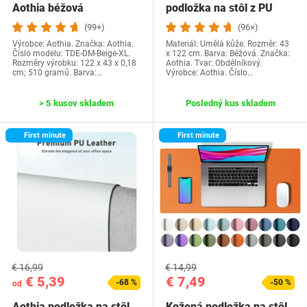
Aothia béžová
podložka na stôl z PU
kože,…
(99+)
(96×)
Výrobce: Aothia. Značka: Aothia.
Materiál: Umělá kůže. Rozměr: 43
Číslo modelu: TDE-DM-Beige-XL.
x 122 cm. Barva: Béžová. Značka:
Rozměry výrobku: 122 x 43 x 0,18
Aothia. Tvar: Obdélníkový.
cm; 510 gramů. Barva:…
Výrobce: Aothia. Číslo…
> 5 kusov skladem
Posledný kus skladem
First minute
First minute
€ 16,99
€ 14,99
€ 5,39
€ 7,49
-68 %
-50 %
od
Aothia podložka na stôl,
Kožená podložka na stôl