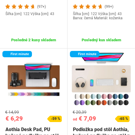
(97×)
(99+)
Šířka [cm]: 122 Výška [cm]: 43
Šířka [cm]: 122 Výška [cm]: 43
Barva: černá Materiál: koženka
Posledné 2 kusy skladem
Posledný kus skladem
First minute
First minute
€ 14,99
€ 20,39
€ 6,29
€ 7,09
-59 %
-65 %
od
Aothia Desk Pad, PU
Podložka pod stôl Aothia,