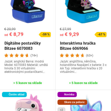
€ 20,99
€ 27,99
€ 8,79
€ 9,29
-59 %
-67 %
od
od
Digitálne postavičky
Interaktívna hračka
Bitzee 6070083
Bitzee 6069066
(74×)
(63×)
Jazyk: anglický Barva: modrá
Jazyk: ‎angličtina, němčina,
Model: ‎6070083 Materiál: umělá
holandština ‎Napájení z baterie: 3 x
hmota S 30 virtuálními
AA Typ: interaktivní hračka s 20
elektronickými postavičkami…
virtuálními…
> 5 kusov na sklade
> 5 kusov na sklade
Čistím sklad
Novinka
Skoro za polovic
+2