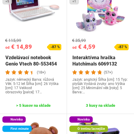
+5
+1
€ 115,99
€ 35,99
€ 14,89
€ 4,59
-87 %
-87 %
od
od
Vzdelávací notebook
Interaktívna hračka
Genio Vtech ‎80-553454
Hatchimals 6069132
(18×)
(57×)
Jazyk: německý Barva: růžová
Jazyk: anglický Šířka [cm]: 15 Typ:
Věk: 5-12 let Šířka [cm]: 26 Výška
plyšák Vydává zvuky: ano Výška
[cm]: 17 Velikost
[cm]: 25 Minimální věk [roky]: 5
obrazovky [palce]: 17…
Barva:…
> 5 kusov na sklade
3 kusy na sklade
Novinka
Novinka
First minute
O tretinu lacnejšie