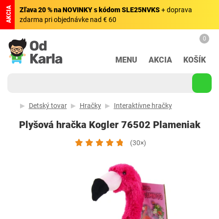
AKCIA
Zľava 20 % na NOVINKY s kódom SLE25NVKS
+ doprava
zdarma pri objednávke nad € 60
0
MENU
AKCIA
KOŠÍK
Detský tovar
Hračky
Interaktívne hračky
Plyšová hračka Kogler 76502 Plameniak
(30×)