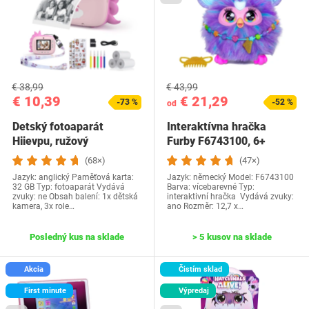
€ 38,99
€ 43,99
€ 10,39
€ 21,29
-73 %
-52 %
od
Detský fotoaparát
Interaktívna hračka
Hiievpu, ružový
Furby F6743100, 6+
(68×)
(47×)
Jazyk: anglický Paměťová karta:
Jazyk: německý Model: F6743100
32 GB Typ: fotoaparát Vydává
Barva: vícebarevné Typ:
zvuky: ne Obsah balení: 1x dětská
interaktivní hračka Vydává zvuky:
kamera, 3x role…
ano Rozměr: ‎12,7 x…
Posledný kus na sklade
> 5 kusov na sklade
Akcia
Čistím sklad
First minute
Výpredaj