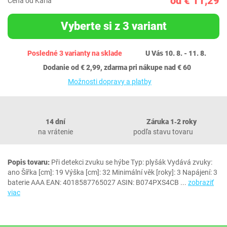
od € 11,29
Cena od Karla
Vyberte si z 3 variant
Posledné 3 varianty na sklade
U Vás 10. 8. - 11. 8.
Dodanie od € 2,99, zdarma pri nákupe nad € 60
Možnosti dopravy a platby
14 dní
Záruka 1‐2 roky
na vrátenie
podľa stavu tovaru
Popis tovaru:
Při detekci zvuku se hýbe Typ: plyšák Vydává zvuky:
ano Šířka [cm]: 19 Výška [cm]: 32 Minimální věk [roky]: 3 Napájení: 3
baterie AAA EAN: 4018587765027 ASIN: B074PXS4CB
...
zobraziť
viac