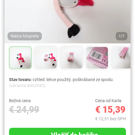
Reálna fotografia
1/7
Stav tovaru:
vzhled: lehce použitý. poškrábané ze spodu.
(varianta 8402943)
Bežná cena
Cena od Karla
€ 24,99
€ 15,39
€ 12,51 bez DPH