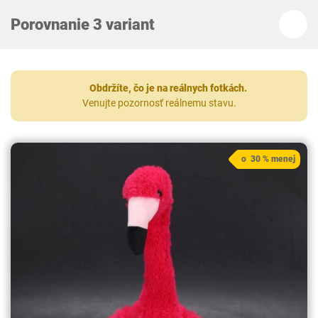
Porovnanie 3 variant
Obdržíte, čo je na reálnych fotkách.
Venujte pozornosť reálnemu stavu.
o 30 % menej