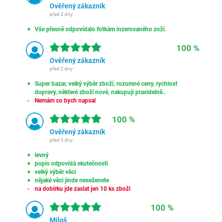
Ověřený zákazník
před 2 dny
Vše přesně odpovídalo fotkám inzerovaného zoží.
100 %
Ověřený zákazník
před 2 dny
Super bazar, velký výběr zboží, rozumné ceny, rychlost
dopravy, některé zboží nové, nakupuji pravidelně..
Nemám co bych napsal
100 %
Ověřený zákazník
před 3 dny
levný
popis odpovídá skutečnosti
velký výběr věcí
nějaké věci jinde neseženete
na dobírku jde zaslat jen 10 ks zboží
100 %
Miloš