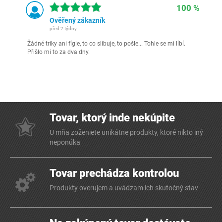
100 %
Ověřený zákazník
před 2 týdny
Žádné triky ani fígle, to co slibuje, to pošle... Tohle se mi líbí.
Přišlo mi to za dva dny.
Tovar, ktorý inde nekúpite
U mňa zoženiete unikátne produkty, ktoré nikto iný
neponúka
Tovar prechádza kontrolou
Produkty overujem a uvádzam ich skutočný stav