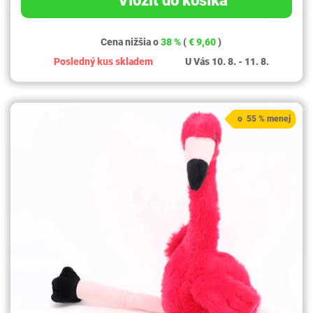
Vložiť do košíka
Cena nižšia o
38 %
(
€ 9,60
)
Posledný kus skladem
U Vás 10. 8. - 11. 8.
o 55 % menej