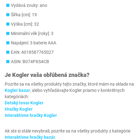
Vydává zvuky: ano
Šířka [cm]: 19
Výška [cm]: 32
Minimální věk [roky]: 3
Napájení: 3 baterie AAA
EAN: 4018587765027
ASIN: B074PXS4CB
Je
Kogler
vaša obľúbená značka?
Pozrite sa na všetky produkty tejto značky, ktoré mám na sklade na
Kogler bazar
, alebo vyhľadávajte Kogler priamo v konkrétnych
kategóriách:
Detský tovar Kogler
Hračky Kogler
Interaktívne hračky Kogler
Ak ste si stále nevybrali, pozrite sa na všetky produkty z kategórie
Interaktívne hračky bazár
.