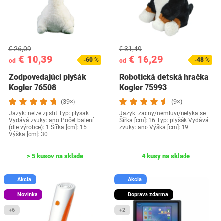
€ 26,09
€ 31,49
€ 10,39
€ 16,29
-60 %
-48 %
od
od
Zodpovedajúci plyšák
Robotická detská hračka
Kogler 76508
Kogler 75993
(39×)
(9×)
Jazyk: nelze zjistit Typ: plyšák
Jazyk: žádný/nemluví/netýká se
Vydává zvuky: ano Počet balení
Šířka [cm]: 16 Typ: plyšák Vydává
(dle výrobce): 1 Šířka [cm]: 15
zvuky: ano Výška [cm]: 19
Výška [cm]: 30
> 5 kusov na sklade
4 kusy na sklade
Akcia
Akcia
Novinka
Doprava zdarma
+6
+2