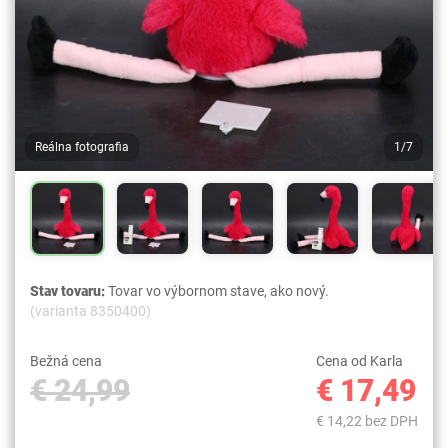
Reálna fotografia
1/7
Stav tovaru:
Tovar vo výbornom stave, ako nový.
(varianta 8350400)
Bežná cena
Cena od Karla
€ 24,99
€ 17,49
€ 14,22 bez DPH