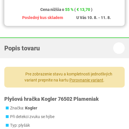
Cena nižšia o
55 %
(
€ 13,70
)
Posledný kus skladem
U Vás 10. 8. - 11. 8.
Popis tovaru
Pre zobrazenie stavu a kompletnosti jednotlivých
variant prepnite na kartu
Porovnanie variant
.
Plyšová hračka Kogler 76502 Plameniak
Značka:
Kogler
Při detekci zvuku se hýbe
Typ: plyšák