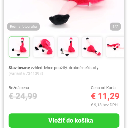
Reálna fotografia
1/7
Stav tovaru:
vzhled: lehce použitý. drobné nečistoty.
(varianta 7341398)
Bežná cena
Cena od Karla
€ 24,99
€ 11,29
€ 9,18 bez DPH
Vložiť do košíka