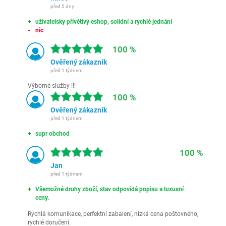
před 5 dny
uživatelsky přívětivý eshop, solidní a rychlé jednání
nic
100 %
Ověřený zákazník
před 1 týdnem
Výborné služby !!!
100 %
Ověřený zákazník
před 1 týdnem
supr obchod
100 %
Jan
před 1 týdnem
Všemožné druhy zboží, stav odpovídá popisu a luxusní
ceny.
Rychlá komunikace, perfektní zabalení, nízká cena poštovného,
rychlé doručení.