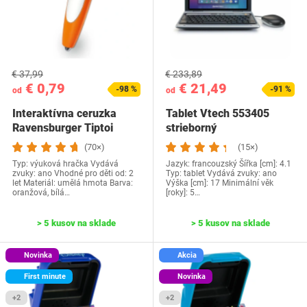
€ 37,99
€ 233,89
€ 0,79
€ 21,49
-98 %
-91 %
od
od
Interaktívna ceruzka
Tablet Vtech ‎553405
Ravensburger Tiptoi
strieborný
00110
(70×)
(15×)
Typ: výuková hračka Vydává
Jazyk: francouzský Šířka [cm]: 4.1
zvuky: ano Vhodné pro děti od: 2
Typ: tablet Vydává zvuky: ano
let Materiál: umělá hmota Barva:
Výška [cm]: 17 Minimální věk
oranžová, bílá…
[roky]: 5…
> 5 kusov na sklade
> 5 kusov na sklade
Novinka
Akcia
First minute
Novinka
+2
+2