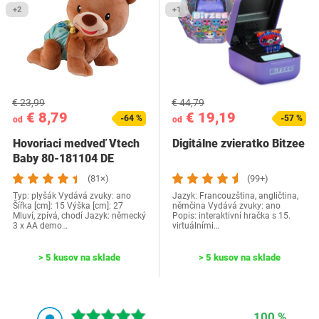
+2
+1
€ 23,99
€ 44,79
€ 8,79
€ 19,19
-64 %
-57 %
od
od
Hovoriaci medveď Vtech
Digitálne zvieratko Bitzee
Baby 80-181104 DE
(81×)
(99+)
Typ: plyšák Vydává zvuky: ano
Jazyk: Francouzština, angličtina,
Šířka [cm]: 15 Výška [cm]: 27
němčina Vydává zvuky: ano
Mluví, zpívá, chodí Jazyk: německý
Popis: interaktivní hračka s 15.
3 x AA demo…
virtuálními…
> 5 kusov na sklade
> 5 kusov na sklade
100 %