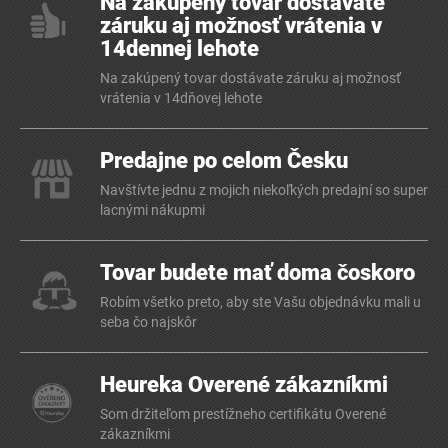
Na zakúpený tovar dostávate
záruku aj možnosť vrátenia v
14dennej lehote
Na zakúpený tovar dostávate záruku aj možnosť
vrátenia v 14dňovej lehote
Predajne po celom Česku
Navštívte jednu z mojich niekoľkých predajní so super
lacnými nákupmi
Tovar budete mať doma čoskoro
Robím všetko preto, aby ste Vašu objednávku mali u
seba čo najskôr
Heureka Overené zákazníkmi
Som držiteľom prestížneho certifikátu Overené
zákazníkmi