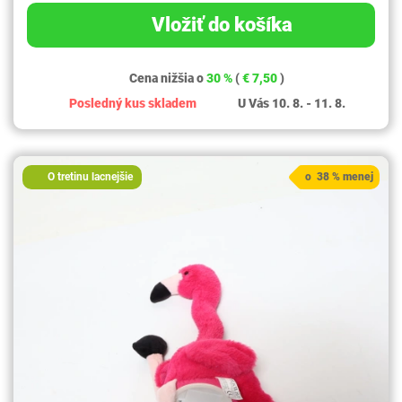
Vložiť do košíka
Cena nižšia o
30 %
(
€ 7,50
)
Posledný kus skladem
U Vás 10. 8. - 11. 8.
O tretinu lacnejšie
o 38 % menej